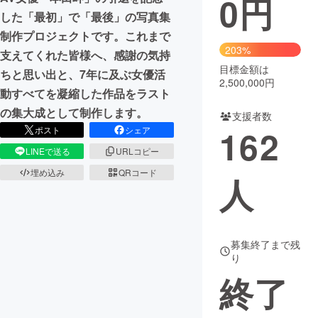
0
円
した「最初」で「最後」の写真集
まちづくり・地域活性化
制作プロジェクトです。これまで
203%
支えてくれた皆様へ、感謝の気持
目標金額は
CAMPFIRE for Social Good
CAMPFIRE Creation
ちと思い出と、7年に及ぶ女優活
2,500,000円
CAMPFIREふるさと納税
machi-ya
コミュニティ
動すべてを凝縮した作品をラスト
の集大成として制作します。
支援者数
162
ポスト
シェア
LINEで送る
URLコピー
埋め込み
QRコード
人
募集終了まで残
り
終了