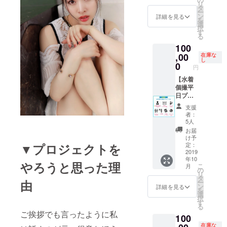
リ
いては
ジット
タ
ー
お断り
掲載希
ン
詳細を見る
を
する場
望のお
選
択
合がご
名前を
す
る
ざいま
備考欄
100
す。 ※
に記載
,00
都内某
してく
在庫な
し
所で
ださ
0
円
2019年
い。公
【水着
10月13
序良俗
個撮平
日(日)を
に反す
日プラ
予定し
るな
ン】 •写
ており
ど、不
支援
真集
ます。
適切と
者：
（サイ
判断さ
5人
ン＋宛
れるも
お届
名入
のにつ
け予
り） •ド
いては
定：
▼プロジェクトを
キュメ
2019
お断り
年10
ント
する場
やろうと思った理
こ
月
DVD •お
合がご
の
リ
渡し会
ざいま
タ
由
ー
参加券 •
す。
ン
詳細を見る
を
ツー
選
択
ショッ
す
る
ト券(カ
ご挨拶でも言ったように私
100
メラは
ご用意
在庫な