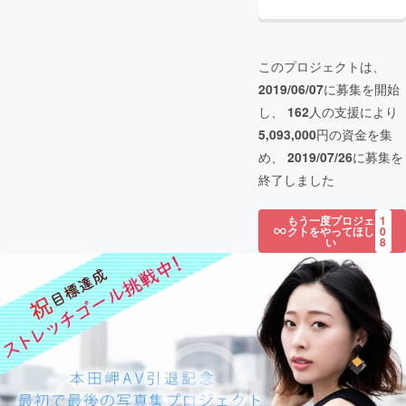
このプロジェクトは、
2019/06/07
に募集を開始
し、
162
人の支援により
5,093,000
円の資金を集
め、
2019/07/26
に募集を
終了しました
もう一度プロジェ
1
クトをやってほし
0
い
8