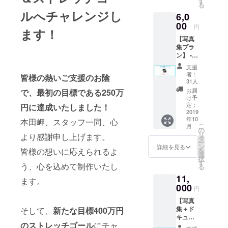
す
る
特別
ルへチャレンジし
6,0
チェキ
1枚 ※動
00
円
ます！
画は音
【写真
声デー
集プラ
タを
ン】 •写
メール
真集
にて、
支援
（サイ
チェキ
者：
皆様の熱いご支援のお陰
ン入
は郵送
31人
り） ※
致しま
お届
で、最初の目標である250万
配送料
す。
け予
込み
定：
円に達成いたしました！
2019
年10
本田岬、スタッフ一同、心
こ
月
の
リ
より感謝申し上げます。
タ
ー
ン
詳細を見る
を
皆様の想いに応えられるよ
選
択
す
う、心を込めて制作いたし
る
11,
ます。
000
円
【写真
集＋ド
そして、
新たな目標400万円
キュメ
のストレッチゴール
にチャ
ント