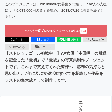
このプロジェクトは、
2019/06/07
に募集を開始し、
162
人の支援
により
5,093,000
円の資金を集め、
2019/07/26
に募集を終了し
ました
もう一度プロジェクトをやってほしい
108
ポスト
シェア
LINEで送る
URLコピー
埋め込み
QRコード
【ストレッチゴール挑戦中！】AV女優「本田岬」の引退
を記念した「最初」で「最後」の写真集制作プロジェク
トです。これまで支えてくれた皆様へ、感謝の気持ちと
思い出と、7年に及ぶ女優活動すべてを凝縮した作品を
ラストの集大成として制作します。
エ
ン
タ