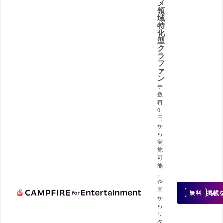
メ
領
域
特
化
型
ク
ラ
フ
ァ
ン
手
数
料
0
円
か
ら
実
施
可
能
。
企
画
掲載
無料
か
ら
リ
タ