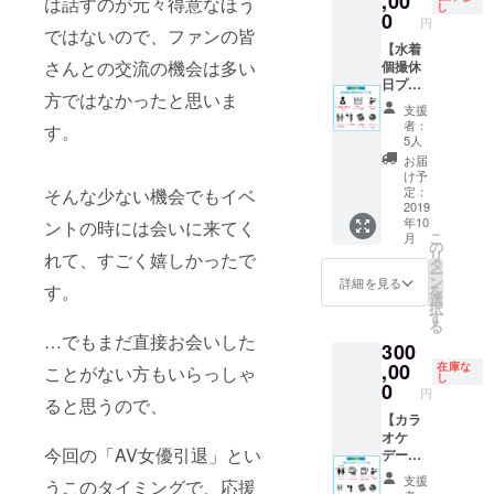
,00
は話すのが元々得意なほう
し
くださ
0
円
い） •本
ではないので、ファンの皆
人挨拶 •
【水着
さんとの交流の機会は多い
クレ
個撮休
ジット
日プラ
方ではなかったと思いま
掲載 •水
ン】 •写
支援
着個撮
真集
者：
す。
（45
（サイ
5人
分） ※
ン＋宛
お届
お渡し
名入
け予
会は
り） •ド
定：
そんな少ない機会でもイベ
2019年
キュメ
2019
年10
9月28日
ント
ントの時には会いに来てく
こ
月
(土)都内
DVD •お
の
リ
れて、すごく嬉しかったで
某所に
渡し会
タ
ー
て ※ク
参加券 •
ン
詳細を見る
す。
を
レジッ
ツー
選
択
ト掲載
ショッ
す
る
希望の
ト券(カ
…でもまだ直接お会いした
300
お名前
メラは
を備考
ご用意
,00
在庫な
ことがない方もいらっしゃ
し
欄に記
くださ
0
円
載して
い） •本
ると思うので、
くださ
人挨拶 •
【カラ
い。公
クレ
オケ
今回の「AV女優引退」とい
序良俗
ジット
デート
に反す
掲載 •水
プラ
支援
うこのタイミングで、応援
るな
着個撮
ン】 •写