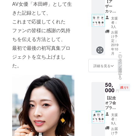
【ア
ジット
載して
AV女優「本田岬」として生
ザー
掲載 •ア
くださ
カット
ザー
きた記録として、
い。公
＋チェ
カット
序良俗
支援
キプラ
これまで応援してくれた
30枚程
に反す
者：
ン】 •写
度 ※お
るな
3人
ファンの皆様に感謝の気持
真集
渡し会
ど、不
お届
（サイ
は2019
適切と
け予
ちを伝える方法として、
ン入り
年9月28
定：
判断さ
＋宛名
2019
日(土)都
れるも
最初で最後の初写真集プロ
年10
入り） •
内某所
のにつ
こ
月
ドキュ
にて ※
の
いては
ジェクトを立ち上げまし
リ
メント
クレ
タ
お断り
ー
DVD •お
た。
ジット
ン
する場
詳細を見る
を
渡し会
掲載希
選
合がご
択
参加券 •
望のお
す
ざいま
る
ツー
名前を
す。
50,
ショッ
備考欄
残り1
ト券 •本
000
に記載
円
人挨拶 •
してく
【記念
クレ
ださ
オフ会
ジット
い。公
プラ
掲載 •ア
序良俗
ン】 •写
ザー
に反す
支援
真集
カット
るな
者：
（サイ
30枚程
ど、不
9人
ン入り
度 •チェ
適切と
お届
＋宛名
キ 5枚 ※
判断さ
け予