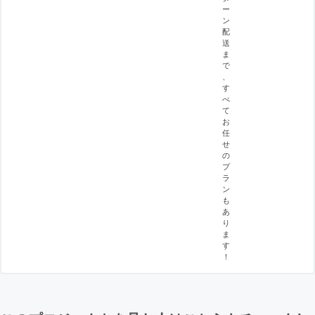
ー
ン
配
送
ま
で
、
す
べ
て
お
任
せ
の
プ
ラ
ン
も
あ
り
ま
す
！