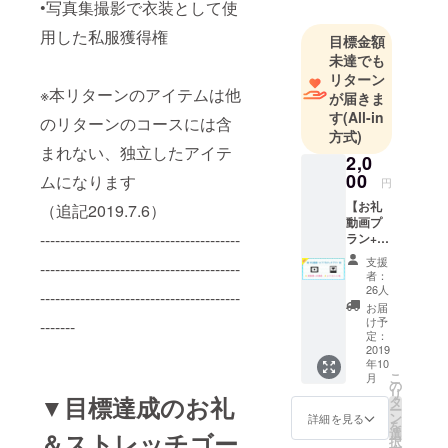
•写真集撮影で衣装として使
用した私服獲得権
目標金額
未達でも
リターン
※本リターンのアイテムは他
が届きま
す
(All-in
のリターンのコースには含
方式)
まれない、独立したアイテ
2,0
00
ムになります
円
【お礼
（追記2019.7.6）
動画プ
----------------------------------------
ラン+ム
フフな
支援
----------------------------------------
チェキ
者：
プラ
26人
----------------------------------------
ン】 •本
お届
田岬、
け予
-------
本人か
定：
らの支
2019
年10
援に対
こ
月
する感
の
リ
謝のお
▼目標達成のお礼
タ
ー
礼動画 •
ン
詳細を見る
を
当プラ
選
＆ストレッチゴー
択
ン用の