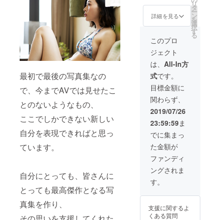
リ
する場
※お渡し
DVD •お
タ
ー
合がご
会は
渡し会
ン
詳細を見る
を
ざいま
2019年
参加券 •
選
択
す。 ※
9月28日
ツー
す
る
枠の希
(土)都内
ショッ
このプロ
望は確
某所に
ト券 •本
ジェクト
認でき
て ※ク
人挨拶 •
ますが
レジッ
クレ
は、
All-In方
指定は
ト掲載
ジット
最初で最後の写真集なの
式
です。
できな
希望の
掲載 •ア
いので
お名前
ザー
目標金額に
で、今までAVでは見せたこ
ご了承
を備考
カット
関わらず、
下さい
欄に記
30枚程
とのないようなもの、
※都内某
載して
度 •チェ
2019/07/26
所で
くださ
キ 5枚 •
ここでしかできない新しい
23:59:59
ま
2019年
い。公
記念オ
自分を表現できればと思っ
10月13
序良俗
フ会 •オ
でに集まっ
日(日)を
に反す
リジナ
ています。
た金額が
予定し
るな
ル写真
ており
ど、不
集 ※お
ファンディ
ます。
適切と
渡し会
ングされま
判断さ
は2019
自分にとっても、皆さんに
れるも
年9月28
す。
のにつ
日(土)都
とっても最高傑作となる写
いては
内某所
お断り
にて ※
真集を作り、
支援に関するよ
する場
クレ
くある質問
その思いを支援してくれた
合がご
ジット