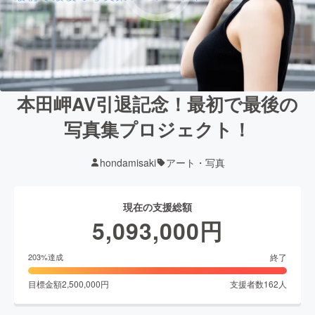
本田岬AV引退記念！最初で最後の
写真集プロジェクト！
hondamisaki
アート・写真
現在の支援総額
5,093,000
円
終了
203
%達成
目標金額
2,500,000
円
支援者数
162
人