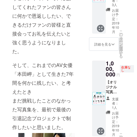
者：
ど、不
（45
真集
3人
してくれたファンの皆さん
適切と
分） ※
（サイ
お届
判断さ
お渡し
ン入り
け予
に何かで恩返ししたい、で
れるも
会は
＋宛名
定：
のにつ
2019年
入り） •
2019
きるだけファンの皆様と直
年10
いては
9月28日
ドキュ
こ
月
接会ってお礼を伝えたいと
お断り
(土)都内
メント
の
リ
する場
某所に
DVD •お
タ
ー
強く思うようになりまし
合がご
て ※ク
渡し会
ン
詳細を見る
を
ざいま
レジッ
参加券 •
選
た。
択
す。 ※
ト掲載
ツー
す
る
枠の希
希望の
ショッ
1,0
望は確
お名前
ト券 •本
そして、これまでのAV女優
認でき
を備考
人挨拶 •
00,
在庫な
し
ますが
欄に記
クレ
000
「本田岬」として生きた7年
円
指定は
載して
ジット
できな
くださ
掲載 •ア
【オリ
間を何かに残したい、と考
いので
い。公
ザー
ジナル
えたとき
ご了承
序良俗
カット
写真集
下さい
に反す
30枚程
プラ
支援
まだ挑戦したことのなかっ
※都内某
るな
度 •チェ
ン】 •写
者：
所で
ど、不
キ 5枚 •
真集
1人
た写真集を、最初で最後の
2019年
適切と
カラオ
（サイ
お届
10月9日
判断さ
ケデー
ン入り
け予
引退記念プロジェクトで制
(水)を予
れるも
ト(2時
＋宛名
定：
定して
のにつ
間程
入り） •
2019
作したいと思いました。
年10
おりま
いては
度）※食
ドキュ
こ
月
す。
お断り
事込み
メント
の