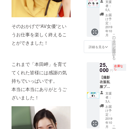
い。公
す。
支援
掲載 •団
（サイ
序良俗
者：
体水着
ン＋宛
に反す
0人
撮影会
名入
るな
お届
（60分)
り） •ド
ど、不
け予
※お渡し
キュメ
適切と
定：
そのおかげで”AV女優”とい
会は
ント
2019
判断さ
年10
2019年
DVD •ク
れるも
うお仕事を楽しく終えるこ
こ
月
9月28日
レジッ
のにつ
の
リ
(土)都内
ト掲載 •
いては
タ
とができました！
ー
某所に
本田岬
お断り
ン
詳細を見る
を
て ※ク
が貴方
する場
選
択
レジッ
の街へ
合がご
す
る
ト掲載
写真集
ざいま
これまで「本田岬」を育て
25,
希望の
をお届
す。 ※
在庫な
お名前
け •記念
000
都内某
し
円
てくれた皆様には感謝の気
を備考
撮影 •雑
所で
【撮影
欄に記
談(1時
2019年
持ちでいっぱいです。
衣装私
載して
間程
10月9日
服プラ
くださ
度） ※
(水)を予
本当に本当にありがとうご
ン】 •撮
い。公
スタッ
定して
支援
影で衣
序良俗
フが距
ざいました！
おりま
者：
装とし
に反す
離を置
す
3人
て使用
るな
き同行
お届
した私
ど、不
させて
け予
服獲得
適切と
いただ
定：
権
2019
判断さ
きま
年10
れるも
す。 ※
こ
月
のにつ
クレ
の