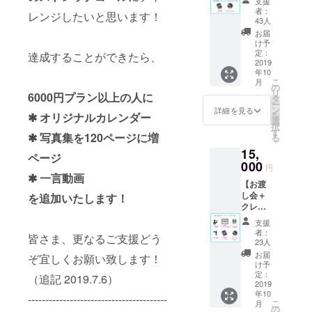
支援
DVDプ
者：
レンジしたいと思います！
ラン】 •
43人
写真集
お届
（サイ
け予
ン入
定：
達成することができたら、
り） •ド
2019
年10
キュメ
こ
月
ント
の
リ
6000円プラン以上の人に
DVD ※
タ
ー
配送料
ン
詳細を見る
を
✱ オリジナルカレンダー
込み
選
択
す
✱ 写真集を120ページに増
る
15,
ページ
000
円
✱ 一言動画
【お渡
し会＋
を追加いたします！
クレ
ジット
支援
プラ
者：
皆さま、更なるご支援どう
ン】 •写
23人
真集
お届
ぞ宜しくお願い致します！
（サイ
け予
ン＋宛
定：
（追記 2019.7.6）
名入
2019
年10
り） •ド
----------------------------------------
こ
月
キュメ
の