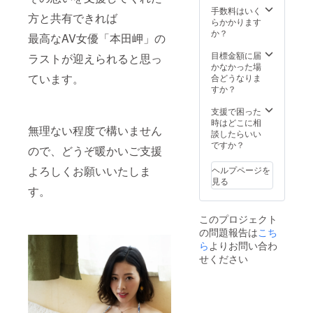
ざいま
掲載希
手数料はいく
方と共有できれば
す。 ※
望のお
らかかります
都内某
名前を
か？
最高なAV女優「本田岬」の
所で
備考欄
2019年
に記載
目標金額に届
ラストが迎えられると思っ
10月6日
してく
かなかった場
(日)を予
ださ
ています。
合どうなりま
定して
い。公
すか？
おりま
序良俗
す。 ※
に反す
支援で困った
スタッ
るな
時はどこに相
無理ない程度で構いません
フが距
ど、不
談したらいい
離を置
適切と
ですか？
ので、どうぞ暖かいご支援
き同行
判断さ
させて
れるも
よろしくお願いいたしま
ヘルプページを
いただ
のにつ
見る
きま
いては
す。
す。
お断り
する場
このプロジェクト
合がご
の問題報告は
こち
ざいま
す。 ※
ら
よりお問い合わ
打ち合
せください
わせ、
撮影、
打ち上
げは都
内を予