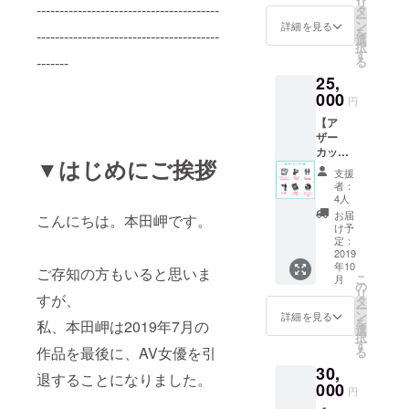
リ
ント
----------------------------------------
タ
ー
DVD •お
ン
詳細を見る
を
----------------------------------------
渡し会
選
択
参加券 •
す
-------
る
ツー
25,
ショッ
ト券(カ
000
円
メラは
【ア
ご用意
ザー
くださ
カット
い） •本
▼はじめにご挨拶
プラ
人挨拶 •
支援
ン】 •写
クレ
者：
真集
ジット
4人
（サイ
掲載 ※
お届
こんにちは。本田岬です。
ン入り
お渡し
け予
＋宛名
会は
定：
入り） •
2019
2019年
年10
ドキュ
9月28日
ご存知の方もいると思いま
こ
月
メント
(土)都内
の
リ
DVD •お
すが、
某所に
タ
ー
渡し会
て ※ク
ン
詳細を見る
を
私、本田岬は2019年7月の
参加券 •
レジッ
選
択
ツー
ト掲載
す
作品を最後に、AV女優を引
る
ショッ
希望の
30,
ト券 •本
お名前
退することになりました。
人挨拶 •
000
を備考
円
クレ
欄に記