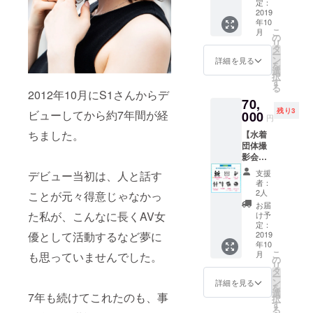
入り） •
お渡し
定：
れるも
ドキュ
2019
会は
のにつ
年10
メント
2019年
いては
こ
月
DVD •お
9月28日
の
お断り
リ
渡し会
(土)都内
タ
する場
ー
参加券 •
某所に
ン
合がご
詳細を見る
を
ツー
て ※ク
選
ざいま
択
ショッ
レジッ
す
す。
る
ト券(カ
ト掲載
2012年10月にS1さんからデ
70,
メラは
希望の
残り3
ご用意
ビューしてから約7年間が経
000
お名前
円
くださ
を備考
ちました。
【水着
い） •本
欄に記
団体撮
人挨拶 •
載して
影会平
クレ
くださ
日プラ
ジット
い。公
支援
デビュー当初は、人と話す
ン】 •写
掲載 •オ
序良俗
者：
真集
フ会参
に反す
2人
ことが元々得意じゃなかっ
（サイ
加 ※お
るな
お届
ン＋宛
渡し会
た私が、こんなに長くAV女
ど、不
け予
名入
は2019
定：
適切と
り） •ド
2019
優として活動するなど夢に
年9月28
判断さ
年10
キュメ
日(土)都
れるも
こ
月
も思っていませんでした。
ント
内某所
の
のにつ
リ
DVD •お
にて ※
タ
いては
ー
渡し会
クレ
ン
お断り
詳細を見る
を
参加券 •
ジット
選
する場
7年も続けてこれたのも、事
択
ツー
掲載希
す
合がご
る