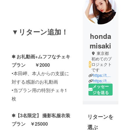
▼リターン追加！
honda
misaki
東京都
✱ お礼動画+ムフフなチェキ
初めてのプ
ロジェクト
プラン ￥2000
です
•本田岬、本人からの支援に
https://twitter.com/cf_hondamisaki
https://twitter.com/honda_misaki
対する感謝のお礼動画
メッセー
•当プラン用の特別チェキ1
ジを送る
枚
✱【3名限定】 撮影私服衣装
リターンを
プラン ￥25000
選ぶ