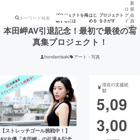
新
ロ
規
グ
会
プロジェクトを掲
はじ
プロジェクト
/
載するには
める
をさがす
イ
員
ン
登
本田岬AV引退記念！最初で最後の写
録
真集プロジェクト！
人気のプロ
注目のリ
注目の新着プロ
募集終了が近いプ
もうすぐ公開
hondamisaki
アート・写真
ジェクト
ターン
ジェクト
ロジェクト
されます
アート・写真
音楽
現在の支援総
額
5,09
テクノロジー・ガジェット
ゲーム・サ
3,00
映像・映画
書籍・雑誌
【ストレッチゴール挑戦中！】
ビジネス・起業
チャレンジ
AV女優「本田岬」の引退を記念