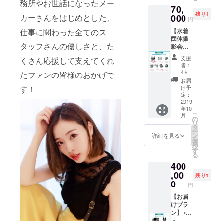
ショッ
望のお
ざいま
務所やお世話になったメー
70,
ト券(カ
名前を
す。
残り1
メラは
000
カーさんをはじめとした、
備考欄
円
ご用意
に記載
【水着
仕事に関わった全てのス
くださ
してく
団体撮
い） •本
ださ
タッフさんの優しさと、た
影会休
人挨拶 •
い。公
日プラ
クレ
序良俗
支援
くさん応援して支えてくれ
ン】 •写
ジット
に反す
者：
真集
掲載 •団
るな
4人
たファンの皆様のおかげで
（サイ
体水着
ど、不
お届
ン＋宛
撮影会
適切と
け予
す！
名入
（60分)
定：
判断さ
り） •ド
2019
※お渡し
れるも
年10
キュメ
会は
のにつ
こ
月
ント
2019年
の
いては
リ
DVD •お
9月28日
タ
お断り
ー
渡し会
(土)都内
ン
する場
詳細を見る
を
参加券 •
某所に
選
合がご
択
ツー
て ※ク
す
ざいま
る
ショッ
レジッ
す。
400
ト券(カ
ト掲載
※9/28(
メラは
,00
希望の
土)のお
残り1
ご用意
お名前
0
渡し会
円
くださ
を備考
後、2時
い） •本
【お届
欄に記
間を予
人挨拶 •
けプラ
載して
定して
クレ
ン】 •写
くださ
いま
ジット
真集