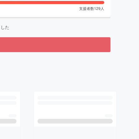
支援者数
129
人
ました