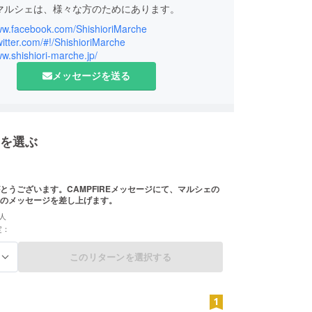
マルシェは、様々な方のためにあります。
www.facebook.com/ShishioriMarche
、そしてこれからも鹿折と関わり続けてくれる方々
twitter.com/#!/ShishioriMarche
ww.shishiori-marche.jp/
が集まるコミュニティスペースにしたいと考えてい
メッセージを送る
街の復興のため。
がら、街の機能を取り戻すためには多くのことが必
を選ぶ
ます。
とうございます。CAMPFIREメッセージにて、マルシェの
か一人の力でどうにでもなるものでもありません。
のメッセージを差し上げます。
今この街で暮らす人達だけで行うことも難しいで
人
定：
の方の支援、応援を必要としています。
このリターンを選択する
る
を取り戻すことを考えているのではありません。
なった鹿折だからこそ、新しい街づくりができると