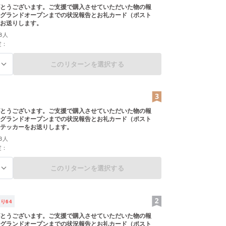
。
とうございます。ご支援で購入させていただいた物の報
グランドオープンまでの状況報告とお礼カード（ポスト
お送りします。
と人が集い、楽しい時間を過ごすことができる場所
のではないかと思います。
8人
定：
マルシェから、鹿折は再スタートしたいと思ってい
このリターンを選択する
る
とうございます。ご支援で購入させていただいた物の報
グランドオープンまでの状況報告とお礼カード（ポスト
テッカーをお送りします。
3人
定：
このリターンを選択する
る
残り
64
とうございます。ご支援で購入させていただいた物の報
グランドオープンまでの状況報告とお礼カード（ポスト