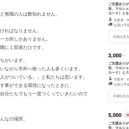
思います
ご支援ありが
告、マルシェ
カード）とを
と無職の人は数知れません。
新しい人
を作れる
支援者：3
お届け予
ければなりません。
この復幸
詳細を見
一カ所しかありません。
ます。
隅に１部屋だけです。
3,000
円
ちがいます。
ご支援ありが
告、マルシェ
いながら市外へ移った人も多くいます。
カード）とス
人がついている。」と私たちは思います。
支援者：2
お届け予
す事ができる環境になったときに、
自分たちでもう一度つくっていきたいので
詳細を見
5,000
円
んなの場所。
ご支援ありが
告、マルシェ