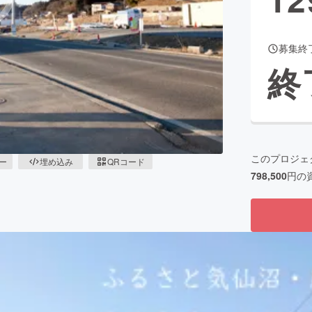
募集終
CAMPFIRE for Social Good
CAMPFIRE Creation
終
CAMPFIREふるさと納税
machi-ya
コミュニティ
このプロジェ
ピー
埋め込み
QRコード
798,500
円の