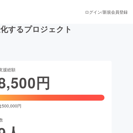
ログイン
/
新規会員登録
活性化するプロジェクト
うすぐ公開されます
支援総額
プロダクト
8,500
円
ファッション
スポーツ
00,000円
数
ア
ソーシャルグッド
9
人