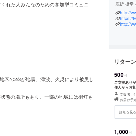
鹿折 復幸
てくれた人みんなのための参加型コミュニ
http://
これまで
https://
へ。
http://w
様々な人
ます。
すべては
しかしな
リターン
要となり
500
円
折地区の2/3が地震、津波、火災により被災し
ご支援ありが
復興は誰
住人からお礼
そして、
支援者：4
の状態の場所もあり、一部の地域には街灯も
す。
お届け予
たくさん
詳細を見
以前の街
何もなく
1,000
円