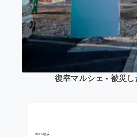
復幸マルシェ - 被
159
%達成