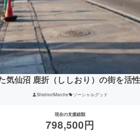
災した気仙沼 鹿折（ししおり）の街を
ShishioriMarche
ソーシャルグッド
現在の支援総額
798,500
円