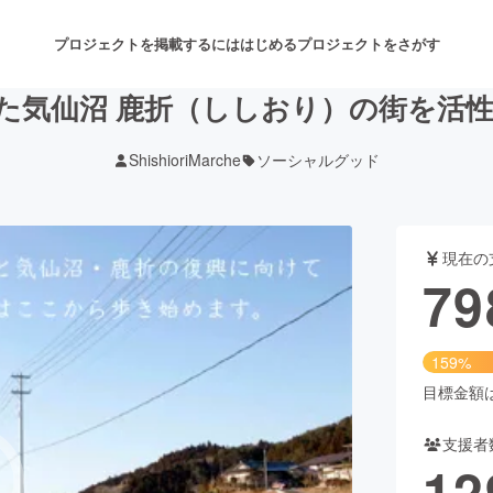
プロジェクトを掲載するには
はじめる
プロジェクトをさがす
災した気仙沼 鹿折（ししおり）の街を
ShishioriMarche
ソーシャルグッド
注目のリターン
注目の新着プロジェクト
募集終了が近いプロジェクト
も
現在の
音楽
舞台・パフォーマンス
79
ゲーム・サービス開発
フード・飲食店
159%
書籍・雑誌出版
アニメ・漫画
目標金額は5
支援者
チャレンジ
ビューティー・ヘルスケ
12