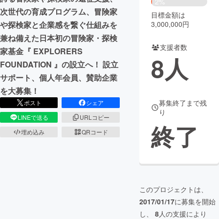
2%
次世代の育成プログラム、冒険家
目標金額は
まちづくり・地域活性化
3,000,000円
や探検家と企業感を繋ぐ仕組みを
兼ね備えた日本初の冒険家・探検
支援者数
CAMPFIRE for Social Good
CAMPFIRE Creation
家基金『 EXPLORERS
8
人
CAMPFIREふるさと納税
machi-ya
コミュニティ
FOUNDATION 』の設立へ！ 設立
サポート、個人年会員、賛助企業
を大募集！
募集終了まで残
ポスト
シェア
り
LINEで送る
URLコピー
終了
埋め込み
QRコード
このプロジェクトは、
2017/01/17
に募集を開始
し、
8
人の支援により