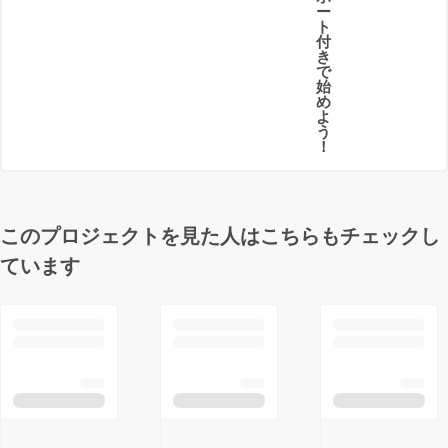
ー
ト
付
き
で
始
め
よ
う
！
このプロジェクトを見た人はこちらもチェックし
ています