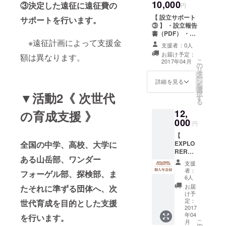
10,000
③決定した遠征に遠征費の
円
【 設立サポート
サポートを行います。
③ 】 ・設立報告
書（PDF） ・オ
リジナルステッ
※遠征計画によって支援金
支援者：0人
カー ・設立時記
お届け予定：
額は異なります。
者発表の映像配
こ
2017年04月
の
信 ・ホームペー
リ
タ
ジにてクレジッ
ー
ン
ト (Special
詳細を見る
を
選
Thanks)表記／
択
▼活動2《 次世代
す
１年間
る
12,
の育成支援 》
000
円
【
EXPLO
全国の中学、高校、大学に
RERS
ある山岳部、ワンダー
FOUND
支援
ATION
者：
フォーゲル部、探検部、ま
個人年
6人
会員 】
お届
たそれに準ずる団体へ、次
・オリ
け予
ジナル
定：
世代育成を目的とした支援
ステッ
2017
年04
カー ・
を行います。
こ
月
冒険・
の