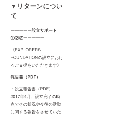
業様で
▼リターンについ
数ブラ
ンドの
て
加入隣
る場合
はその
数分の
ーーーーー設立サポート
口数が
必要と
①②③ーーーーー
なりま
す
《EXPLORERS
※2017
年４
FOUNDATIONの設立におけ
月〜
2018年
るご支援をいただきます》
３月末
まで１
年間有
報告書（PDF）
効 ※企
業に限
らず任
・設立報告書（PDF）…
意団体
2017年4月、設立完了の時
等でも
可能で
点でその状況や今後の活動
す
に関する報告をさせていた