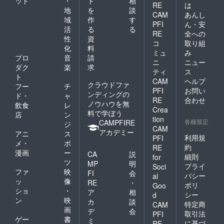
ット
・
ト
相
RE
は
地
を
談
CAM
あんし
域
作
す
PFI
ん・安
活
る
る
RE
全への
性
資
コ
取り組
化
料
ミュ
み
プロ
音
請
ニ
ニュー
ダク
楽
求
ティ
ス
ト
CAM
ヘルプ
クラウドファ
フー
チ
PFI
お問い
ンディングの
ド・
ャ
RE
合わせ
ノウハウを無
飲食
レ
Crea
料で学ぼう
店
ン
tion
各種規定
CAMPFIRE
ジ
CAM
アカデミー
アニ
ス
利用規
PFI
メ・
ポ
約
RE
漫画
ー
CA
説
細則
for
ツ
MP
明
プライ
Soci
ファ
映
FI
会
バシー
al
ッ
像
RE
・
ポリ
Goo
ショ
・
ア
相
シー
d
ン
映
カ
談
特定商
CAM
画
デ
会
取引法
PFI
ゲー
書
ミ
に基づ
RE