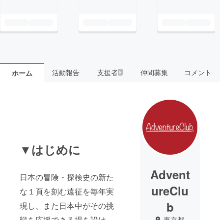
活動報告
支援者
仲間募集
コメント
ホーム
8
▼はじめに
Advent
日本の冒険・探検史の新た
ureClu
な１頁を刻む遠征を毎年実
b
現し、また日本中がその挑
戦を応援できる場を設け、
東京都