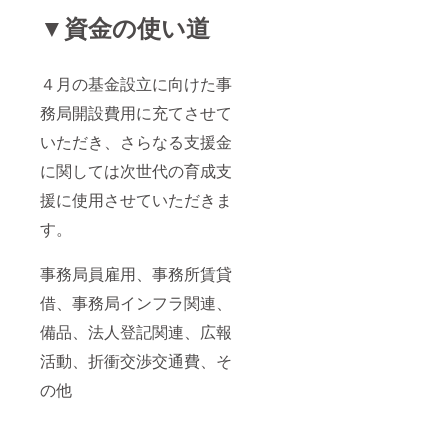
・後援
▼資金の使い道
会など
のブッ
キング
・記者
４月の基金設立に向けた事
発表時
のブラ
務局開設費用に充てさせて
ンディ
いただき、さらなる支援金
ング
（クレ
に関しては次世代の育成支
ジット
掲載／
援に使用させていただきま
賛助企
業紹
す。
介） ・
会報で
のクレ
事務局員雇用、事務所賃貸
ジット
掲載 ※
借、事務局インフラ関連、
１ネー
備品、法人登記関連、広報
ム（ブ
ランド
活動、折衝交渉交通費、そ
および
名称）
の他
１口か
らとな
ります
※同一企