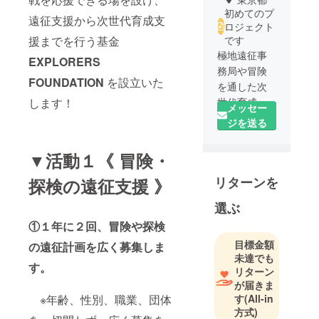
初めてのプ
遠征支援から次世代育成支
ロジェクト
援までを行う基金
です
極地遠征事
EXPLORERS
務局や冒険
FOUNDATION
を設立いた
を通した次
します！
世代育成、
メッセー
アウトドア
ジを送る
の普及活動
などを目的
▼活動１《 冒険・
とした団
リターンを
体。
探検の遠征支援 》
(社)N.A.P.
選ぶ
①１年に２回、冒険や探検
目標金額
の遠征計画を広く募集しま
未達でも
す。
リターン
が届きま
す
(All-in
※年齢、性別、職業、団体
方式)