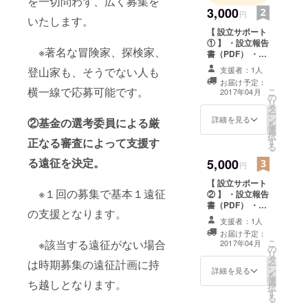
を一切問わず、広く募集を
3,000
円
いたします。
【 設立サポート
① 】 ・設立報告
※著名な冒険家、探検家、
書（PDF） ・オ
リジナルステッ
支援者：1人
登山家も、そうでない人も
カー
お届け予定：
横一線で応募可能です。
こ
2017年04月
の
リ
タ
ー
ン
詳細を見る
②基金の選考委員による厳
を
選
択
す
正なる審査によって支援す
る
る遠征を決定。
5,000
円
【 設立サポート
※１回の募集で基本１遠征
② 】 ・設立報告
書（PDF） ・オ
の支援となります。
リジナルステッ
支援者：1人
カー ・設立時記
お届け予定：
者発表の映像配
こ
※該当する遠征がない場合
2017年04月
の
信
リ
タ
は時期募集の遠征計画に持
ー
ン
詳細を見る
を
選
ち越しとなります。
択
す
る