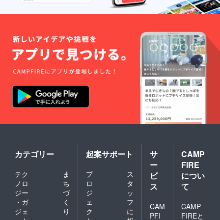
カテゴリー
起案サポート
サ
CAMP
ー
FIRE
テク
ま
プ
ス
ビ
につい
ノロ
ち
ロ
タ
ス
て
ジー
づ
ジ
ッ
・ガ
く
ェ
フ
CAM
CAMP
ジェ
り
ク
に
PFI
FIREと