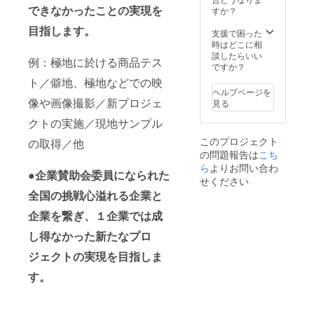
配信）
できなかったことの実現を
すか？
・企業
目指します。
賛助会
支援で困った
員限定
時はどこに相
報告会
談したらいい
例：極地に於ける商品テス
へのご
ですか？
招待
ト／僻地、極地などでの映
（支援
ヘルプページを
遠征終
像や画像撮影／新プロジェ
見る
了後実
施予
クトの実施／現地サンプル
定） ・
このプロジェクト
の取得／他
企業賛
の問題報告は
こち
助会員
限講演
ら
よりお問い合わ
●企業賛助会委員になられた
会への
せください
ご招待
全国の挑戦心溢れる企業と
・賛助
会員企
企業を繋ぎ、１企業では成
業同士
の交流
し得なかった新たなプロ
会 ・冒
ジェクトの実現を目指しま
険家、
探検
す。
家、登
山家達
のマッ
チング