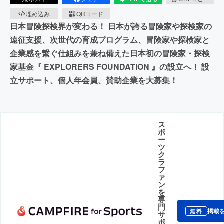
埋め込み
QRコード
日本冒険探検界が変わる！ 日本が誇る冒険家や探検家の
遠征支援、次世代の育成プログラム、冒険家や探検家と
企業感を繋ぐ仕組みを兼ね備えた日本初の冒険家・探検
家基金『 EXPLORERS FOUNDATION 』の設立へ！ 設
立サポート、個人年会員、賛助企業を大募集！
ス
ポ
ー
ツ
ク
ラ
フ
ァ
ン
を
専
門
掲載
無料
サ
ポ