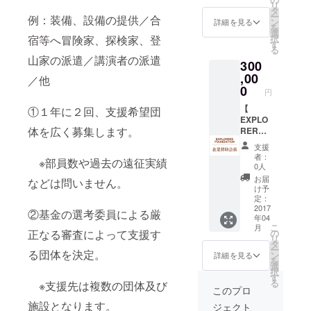
リ
探検情
タ
ー
例：装備、設備の提供／合
報メー
ン
詳細を見る
を
ルマガ
選
択
宿等へ冒険家、探検家、登
ジン
す
る
（年12
山家の派遣／講演者の派遣
300
回） ・
選考委
,00
／他
員をは
0
円
じめと
する冒
【
①１年に２回、支援希望団
険家、
EXPLO
体を広く募集します。
探検
RERS
家、登
FOUND
支援
山家た
ATION
者：
※部員数や過去の遠征実績
ちが執
企業賛
0人
筆する
助会員
お届
などは問いません。
会報
】 ・オ
け予
（年２
リジナ
定：
回） ・
ルス
2017
②基金の選考委員による厳
年04
遠征報
テッ
こ
月
告書
カー ・
の
正なる審査によって支援す
リ
（PDF
冒険・
タ
ー
／遠征
探検情
る団体を決定。
ン
詳細を見る
を
終了後
報を盛
選
択
配信）
り込ん
す
る
※支援先は複数の団体及び
・支援
だメー
このプロ
報告書
ルマガ
施設となります。
ジェクト
（PDF
ジン