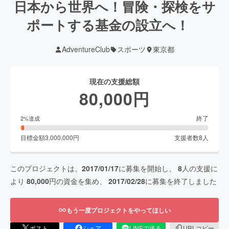
日本から世界へ！冒険・探検をサ
ポートする基金の設立へ！
AdventureClub
スポーツ
東京都
現在の支援総額
80,000
円
終了
2
%達成
目標金額
3,000,000
円
支援者数
8
人
このプロジェクトは、
2017/01/17
に募集を開始し、
8
人の支援に
より
80,000
円の資金を集め、
2017/02/28
に募集を終了しました
もう一度プロジェクトをやってほしい
ポスト
シェア
LINEで送る
URLコピー