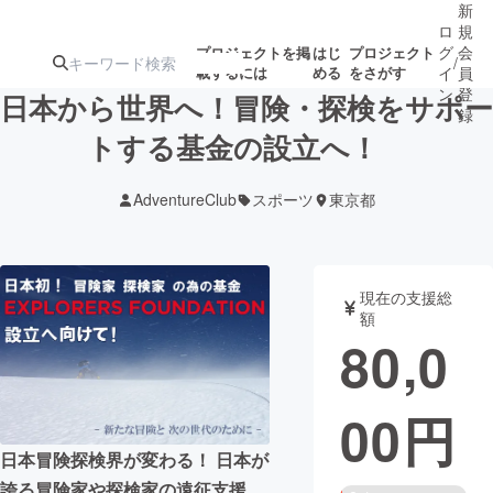
新
ロ
規
グ
会
プロジェクトを掲
はじ
プロジェクト
/
載するには
める
をさがす
イ
員
ン
登
日本から世界へ！冒険・探検をサポー
録
トする基金の設立へ！
人気のプロ
注目のリ
注目の新着プロ
募集終了が近いプ
もうすぐ公開
AdventureClub
スポーツ
東京都
ジェクト
ターン
ジェクト
ロジェクト
されます
アート・写真
音楽
現在の支援総
額
80,0
テクノロジー・ガジェット
ゲーム・サ
00
円
映像・映画
書籍・雑誌
日本冒険探検界が変わる！ 日本が
ビジネス・起業
チャレンジ
誇る冒険家や探検家の遠征支援、