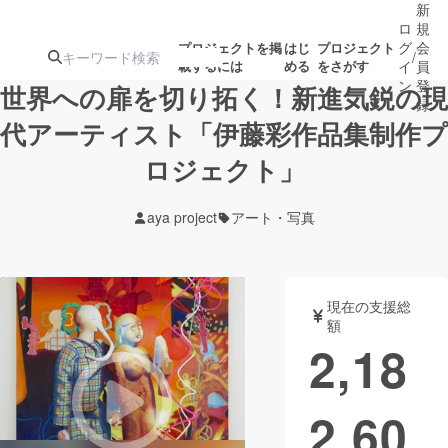
新
ロ
規
グ
会
プロジェクトを掲
はじ
プロジェクト
/
載するには
める
をさがす
イ
員
ン
登
世界への扉を切り拓く！新進気鋭の現
録
代アーティスト「伊藤彩作品集制作プ
ロジェクト」
人気のプロ
注目のリ
注目の新着プロ
募集終了が近いプ
もうすぐ公開
ジェクト
ターン
ジェクト
ロジェクト
されます
aya project
アート・写真
アート・写真
音楽
現在の支援総
テクノロジー・ガジェット
ゲーム・サ
額
2,18
映像・映画
書籍・雑誌
2,60
ビジネス・起業
チャレンジ