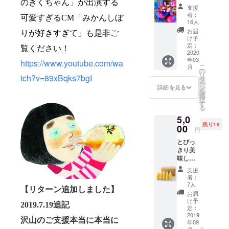
のきくちゃん」が出演する
A4サイ
す。そ
支援
ズ、80
のまま
者：
可愛すぎる
CM
「みかんしぼ
ページ
ピンで
16人
程度、
とめて
お届
りが好きすぎて」も是非ご
フルカ
飾って
け予
ラー 伊
も、写
定：
覧ください！
藤彩の
2020
真立て
年03
これま
などに
https://www.youtube.com/wa
こ
月
での代
入れて
の
リ
tch?v=89xBqks7bgI
表作を
も素敵
タ
ー
掲載し
です！
ン
詳細を見る
を
た珠玉
図柄は
選
択
の1冊に
伊藤彩
す
る
なる予
におま
5,0
定で
かせで
残り18
す。 ・
00
す！ き
円
伊藤彩
れいな
とびっ
からの
写真を
きり美
お礼
選んで
味しい
メッ
お送り
選べる
セージ
いたし
支援
伊藤農
メール
ます。
者：
園の
と次回
多少の
7人
【リターン追加しました】
【みか
の展覧
折れや
お届
ん
会を
よれな
け予
2019.7.19
追記
ジュー
メール
定：
どがあ
ス・み
2019
でご案
る可能
沢山のご支援本当に本当に
年09
かんサ
内 伊藤
性があ
月