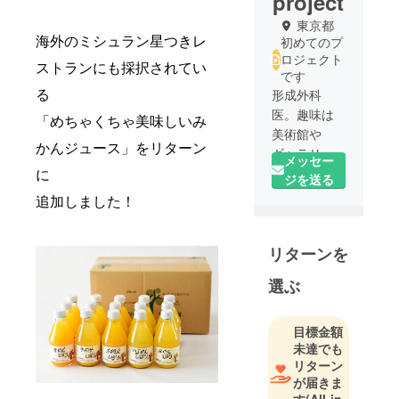
project
東京都
初めてのプ
海外のミシュラン星つきレ
ロジェクト
ストランにも採択されてい
です
形成外科
る
医。趣味は
「めちゃくちゃ美味しいみ
美術館や
かんジュース」をリターン
ギャラリー
メッセー
巡り。
に
ジを送る
趣味が高じ
追加しました！
て、現代
アートのコ
リターンを
レクション
や若手の
選ぶ
アーティス
ト支援を
行ってい
目標金額
未達でも
る。
リターン
が届きま
す
(All-in