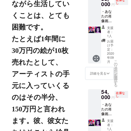
方、
ながら生活してい
000
し
円
ペッ
・あな
ト、思
くことは、とても
たの肖
い入れ
像画
のある
（10㎝
品の肖
困難です。
支援
×10㎝）
像画を
者：
oil on
描きま
1人
たとえば
1
年間に
panel
す。こ
お届
CAMPF
ちらは
け予
IRE限定
限定１
定：
30
万円の絵が
10
枚
で特別
2020
枚の見
年09
企画と
ごたえ
売れたとして、
こ
月
して、
たっぷ
の
リ
伊藤彩
りの60
タ
ー
があな
号サイ
アーティストの手
ン
詳細を見る
を
た、あ
ズ。伊
選
択
なたの
藤彩は
す
元に入っていくる
る
大切な
今後、
54,
方、
さらに
在庫な
ペット
000
有名に
のはその半分、
し
円
や思い
なりま
・あな
出の品
す。
150
万円と言われ
たの肖
の肖像
「アー
像画
画を描
トは投
15㎝
きま
資とも
ます。彼、彼女た
支援
×15㎝
す。写
似てい
者：
oil on
真を1枚
る」と
1人