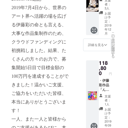
るっ！
ボラン
⓶
ど色落
伊藤農
者：
の食感
プ「光
2019
年
7
月
4
日から、世界の
Vomitin
ちは無
3人
園と創
がたま
る、み
g Boy
くなり
業三百
お届
らな
アート界へ活躍の場を広げ
かど
⓷ The
ます
け予
年の老
い。寒
ちゃ
Hole ☆
定：
が、色
舗酒
天ジュ
る伊藤彩の命とも言える、
ん」
2019
サイズ
移りに
造・能
レ
年12
CAMPF
はお選
注意
勢酒造
こ
大事な作品集制作のため、
90g×12
月
IRE限定
びいた
の
し、特
で共同
リ
個 伊藤
My
だけま
タ
に淡色
開発し
クラウドファンディングに
ー
農園の
cerami
す。通
ン
の衣
詳細を見る
て、み
を
寒天
csと伊
常より
選
類・布
かんサ
初挑戦しました。結果、た
択
ジュレ
藤彩
ワンサ
す
地とは
イダー
る
は、
は、と
イズ上
分けて
くさんの方々のお力で、募
を作り
「手し
118
もに和
がおす
の洗濯
まし
ぼり
歌山ゆ
,80
すめで
集開始
5
日目で目標金額の
をお薦
た。細
100％
かりの
す！
0
め致し
かな泡
円
ピュア
アーテ
100
万円を達成することがで
「出会
ます。
とすっ
ジュー
イス
・伊藤
いはつ
お洗濯
きりし
ス」を
きました！温かいご支援、
ト。今
彩作品
いこな
の際
た味わ
ベース
回、My
「ん」,
いだ。
は、屑
いがの
にゼラ
ご協力をいただいた皆様、
cerami
2013,
ポップ
とり
ど越し
支援
チンや
csさん
30cm×
アップ
ネット
よく、
者：
本当にありがとうございま
ペクチ
の提案
30㎝,
ショッ
をご使
1人
後口
ンなど
で素敵
oil on
プで偶
用いた
すっき
お届
す！
を一切
なラン
canvas
然出会
だき、
け予
り。伊
使用せ
プ
mounte
い、彼
定：
30℃程
藤農園
一人、また一人と皆様から
ずに作
シェー
d on
2019
の作品
度のお
オリジ
る安
年09
ドがで
panel
に惚れ
湯で
のご支援があるたびに、本
ナル製