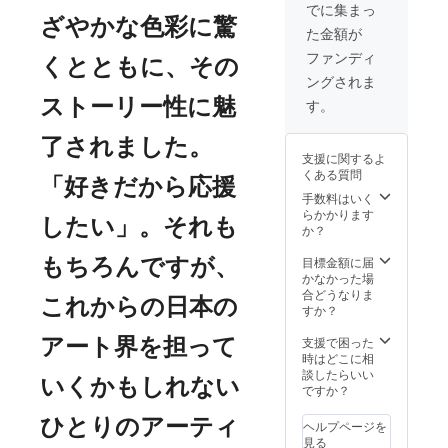
長室や
彩にお
友達に
限定１
でに集まっ
プロ
まかせ
も自慢
枚の見
ざやかな色彩に驚
た金額が
フィー
となり
してい
ごたえ
ル画像
ます。A
ただけ
たっぷ
ファンディ
くとともに、その
にぴっ
タイプ
ます。
りの40
ングされま
たりな
とBタイ
✻ 写真
号サイ
肖像画
プから
をメー
ズ。伊
ストーリー性に魅
す。
・Bタイ
ご希望
ルでお
藤彩は
プ 伊
の肖像
送りい
今後、
了されました。
藤彩の
画をお
ただ
さらに
支援に関するよ
紡ぐ物
選びく
き、そ
有名に
くある質問
語の登
ださ
れをも
なりま
「好きだから応援
場人物
い。 ・
とに肖
す。
手数料はいく
になり
Aタイ
像画を
「アー
らかかります
したい」。それも
ません
プ 社
制作し
トは投
か？
か？
長室や
ます。
資とも
フォト
プロ
作品イ
似てい
目標金額に届
もちろんですが、
ドロー
フィー
メージ
る」と
かなかった場
イング
ル画像
などは
言う方
合どうなりま
これからの日本の
の一部
にぴっ
基本的
もいま
すか？
になり
たりな
に伊藤
す。伊
ます。
肖像画
彩にお
藤彩に
支援で困った
アート界を担って
✻リ
・Bタイ
まかせ
肖像画
時はどこに相
ターン
プ 伊
となり
を描い
談したらいい
いくかもしれない
購入後
藤彩の
ます。
ても
ですか？
に、肖
紡ぐ物
こちら
らった
像画に
語の登
は限定
経験
ひとりのアーティ
ヘルプページを
したい
場人物
１枚の
は、将
見る