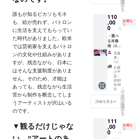
があな
品イ
選
に、肖
れをも
択
た、あ
メージ
す
像画に
とに肖
る
なたの
などは
したい
像画を
誰もが知るピカソもモネ
110
大切な
基本的
写真を
制作し
方、
,00
に伊藤
在庫な
こちら
も、絵が売れず、パトロン
ます。
し
ペット
彩にお
0
のアド
作品イ
円
に生活を支えてもらってい
や思い
まかせ
レスま
メージ
入れの
・選べ
となり
でお送
などは
た時代がありました。欧米
ある品
る肖像
ます。
りくだ
基本的
の肖像
画（33
こちら
では芸術家を支えるパトロ
さい。
に伊藤
画を描
㎝×24
は限定
ayaitoa
彩にお
支援
ンの文化や仕組みがありま
きま
㎝, 4
１枚の
yaito@
まかせ
者：
す。写
号）oil
ミニサ
gmail.c
1人
となり
すが、残念ながら、日本に
真を1枚
on
イズで
om ・サ
ます。A
お届
メール
canvas
はそんな支援制度がありま
す。 ✻
イン付
け予
タイプ
でお送
CAMPF
リター
定：
き作品
とBタイ
せん。そのため、才能は
りいた
IRE限定
2020
ン購入
集 ・伊
プから
年09
だき、
で特別
後に、
藤彩か
あっても、残念ながら生活
ご希望
こ
月
それを
企画と
肖像画
の
らのお
の肖像
リ
苦から制作を断念してしま
もとに
して伊
にした
タ
礼メッ
画をお
ー
肖像画
藤彩が
い写真
ン
セージ
詳細を見る
選びく
うアーティストが沢山いる
を
を制作
あな
をこち
選
メール
ださ
択
しま
た、あ
らのア
す
のです。
と次回
い。 ・
る
す。作
なたの
ドレス
の展覧
Aタイ
111
品イ
大切な
までお
会を
プ 社
メージ
方、
▼
観るだけじゃな
,00
送りく
在庫な
メール
長室や
し
などは
ペット
ださ
0
でご案
プロ
円
基本的
や思い
い。
内いた
フィー
い。
”
アートのあ