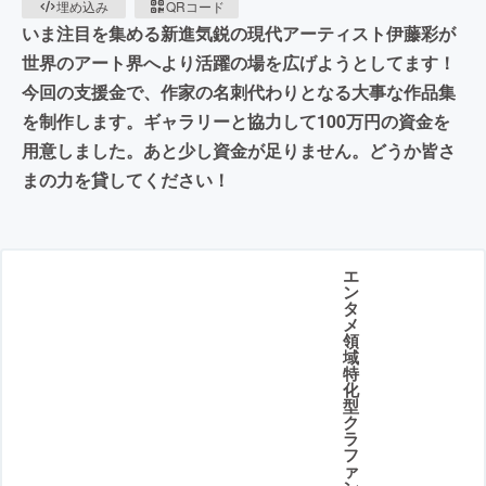
埋め込み
QRコード
いま注目を集める新進気鋭の現代アーティスト伊藤彩が
世界のアート界へより活躍の場を広げようとしてます！
今回の支援金で、作家の名刺代わりとなる大事な作品集
を制作します。ギャラリーと協力して100万円の資金を
用意しました。あと少し資金が足りません。どうか皆さ
まの力を貸してください！
エ
ン
タ
メ
領
域
特
化
型
ク
ラ
フ
ァ