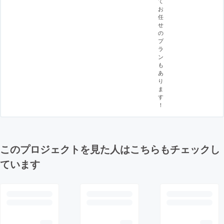
て
お
任
せ
の
プ
ラ
ン
も
あ
り
ま
す
！
このプロジェクトを見た人はこちらもチェックし
ています