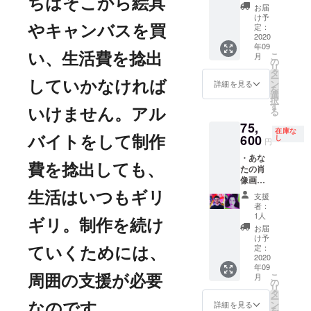
ちはそこから絵具
panel
メール
言う方
お届
CAMPF
でお送
もいま
け予
IRE限定
りいた
定：
す。伊
やキャンバスを買
で特別
2020
だき、
藤彩に
年09
企画と
それを
肖像画
こ
月
い、生活費を捻出
して、
もとに
の
を描い
リ
伊藤彩
肖像画
タ
ても
ー
があな
を制作
ン
らった
していかなければ
詳細を見る
を
たやあ
しま
選
経験
択
なたの
す。作
す
は、将
る
いけません。アル
大切な
品イ
来きっ
75,
方や
メージ
と、お
在庫な
ペット
600
などは
し
友達に
バイトをして制作
円
の肖像
基本的
も自慢
・あな
画を描
に伊藤
してい
費を捻出しても、
たの肖
きま
彩にお
ただけ
像画
す。写
まかせ
ます。
（24㎝
真を
となり
特大サ
生活はいつもギリ
支援
×19㎝,
メール
ます。
イズも
者：
2号）oil
でお送
こちら
1人
ご用意
ギリ。制作を続け
on
りいた
は限定
しまし
お届
canvas
だき、
１枚の
け予
た！ ✻
CAMPF
それを
定：
超ミニ
写真を1
ていくためには、
IRE限定
2020
もとに
サイズ
枚メー
年09
で特別
肖像画
です。
ルでお
こ
月
周囲の支援が必要
企画と
を制作
の
✻リ
送りい
リ
して、
しま
タ
ターン
ただ
ー
伊藤彩
す。作
ン
購入後
詳細を見る
き、そ
なのです。
を