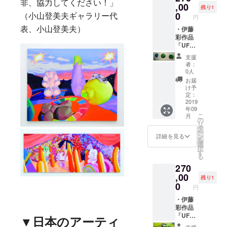
非、協力してください！」
る？
のお礼
,00
残り1
メッ
0
（小山登美夫ギャラリー代
円
セージ
メール
・伊藤
表、小山登美夫）
と次回
彩作品
の展覧
「UFO
会を
1」
支援
メール
37cm×
者：
でご案
103㎝
0人
内いた
×6㎝,
お届
しま
2015,
け予
す。
oil on
定：
canvas
2019
年09
mounte
こ
月
d on
の
リ
panel
タ
ー
・サイ
ン
詳細を見る
を
ン付き
選
択
作品集
す
る
・伊藤
270
彩から
のお礼
,00
残り1
メッ
0
円
セージ
メール
・伊藤
と次回
彩作品
の展覧
「UFO
▼
日本のアーティ
会を
2」,
支援