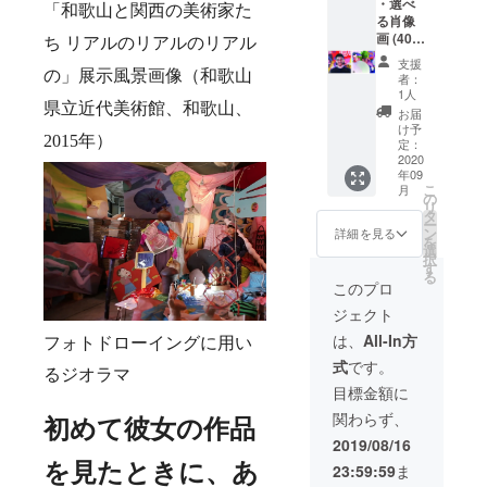
礼メッ
号
彩にお
ある品
・選べ
「和歌山と関西の美術家た
セージ
111000
まかせ
の肖像
る肖像
メール
円
となり
画を描
画 (40
ち リアルのリアルのリアル
と次回
45×53
ます。
きま
号) 80㎝
支援
の展覧
㎝ 10
こちら
す。伊
×100㎝,
の」展示風景画像（和歌山
者：
会を
号
は限定
藤彩は
oil on
1人
メール
191000
１枚。
今後、
canvas
県立近代美術館、和歌山、
お届
でご案
円
見ごた
さらに
CAMPF
け予
2015
年）
内いた
60×80
えたっ
有名に
IRE限定
定：
しま
㎝ 25
ぷりの
なりま
で特別
2020
年09
す。
号
10号サ
す。
企画と
こ
月
271000
イズ。
「アー
して、
の
リ
円
✻ 写真
トは投
伊藤彩
タ
ー
80×100
をメー
資とも
が、あ
ン
詳細を見る
を
㎝ 40
ルでお
似てい
なた、
選
択
号
送りい
る」と
あなた
す
る
341000
ただ
言う方
の大切
このプロ
円 Aタ
き、そ
もいま
な方、
ジェクト
イプとB
れをも
す。伊
ペッ
タイプ
とに肖
藤彩に
ト、思
は、
All-In方
フォトドローイングに用い
からご
像画を
肖像画
い入れ
式
です。
希望の
制作し
を描い
のある
るジオラマ
肖像画
ます。
ても
品など
目標金額に
をお選
作品イ
らった
の肖像
関わらず、
びくだ
メージ
経験
画を描
初めて彼女の作品
さい。
などは
は、将
きま
2019/08/16
・Aタイ
基本的
来きっ
す。こ
を見たときに、あ
23:59:59
ま
プ 社
に伊藤
と、お
ちらは