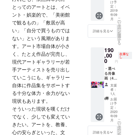
集 ・伊
１枚で
ており
m,
け予
レスま
藤彩か
す。Aタ
ます。
2018,
定：
とってのアートとは、イベ
でお送
らのお
イプとB
CAMPF
oil on
2019
りくだ
年09
ント・娯楽的で、「美術館
礼メッ
タイプ
IRE限定
canvas
さい。
こ
月
セージ
からご
で特別
・サイ
の
ayaitoa
で観るもの」「敷居が高
リ
メール
希望の
企画と
ン付き
タ
yaito@
ー
と次回
肖像画
して伊
作品集
ン
い」「自分で買うものでは
詳細を見る
gmail.c
を
の展覧
をお選
藤彩が
・伊藤
選
om ・サ
択
ない」という風潮がありま
会を
びくだ
あな
彩から
す
イン付
る
メール
さい。
た、あ
のお礼
き作品
す。アート市場自体が小さ
190
でご案
・Aタイ
なたの
メッ
集 ・伊
内いた
プ 社
大切な
セージ
,00
く、たとえ作品が完売し、
在庫な
藤彩か
し
しま
長室や
方、
メール
0
らのお
円
現代アートギャラリーが若
す。
プロ
ペット
と次回
礼メッ
フィー
や思い
の展覧
・選べ
手アーティストを売り出し
セージ
ル画像
入れの
会を
る肖像
メール
ていこうにも、ギャラリー
にぴっ
ある品
メール
画（45
と次回
たりな
の肖像
でご案
㎝×53
の展覧
支援
自体に作品集をサポートす
肖像画
画を描
内いた
㎝）10
会を
者：
・Bタイ
きま
しま
号 oil on
る十分な体力・余力がない
1人
メール
プ 伊
す。写
す。
canvas
でご案
お届
現状もあります。
藤彩の
真を
CAMPF
け予
内いた
紡ぐ物
メール
IRE限定
定：
しま
そういった現状を嘆くだけ
語の登
でお送
の特別
2020
す。
年09
場人物
りいた
企画と
でなく、少しでも変えてい
こ
月
になり
だき、
して、
の
リ
きたい。アートを、教養、
ません
それを
伊藤彩
タ
ー
か？
もとに
があな
ン
詳細を見る
心の安らぎといった、文
を