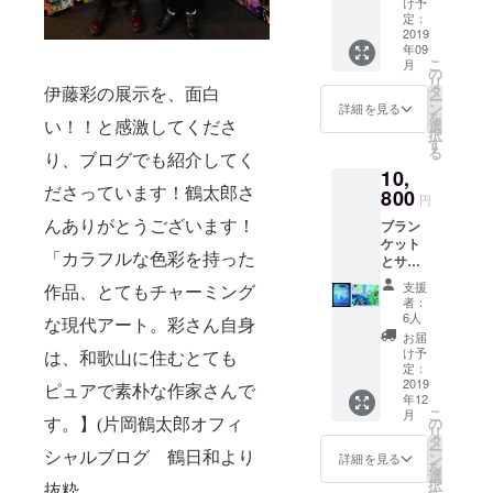
上、初
カード
け予
年の老
ジュー
回洗濯
定：
のよう
舗酒
ス・み
2019
の際多
にメロ
造・能
年09
かんサ
少色落
ディー
勢酒造
こ
月
イ
ちがあ
の
が流れ
で共同
リ
ダー・
りま
タ
ます。
開発し
伊藤彩の展示を、面白
ー
寒天
す。そ
ン
アート
詳細を見る
て、み
を
ジュ
の後、
選
ファン
い！！と感激してくださ
かんサ
択
レ】2箱
ほとん
す
のみな
イダー
る
①
ど色落
り、ブログでも紹介してく
らず、
を作り
10,
100％
ちは無
はじめ
まし
ピュア
ださっています！鶴太郎さ
800
くなり
て伊藤
た。細
円
ジュー
ます
彩の世
かな泡
ブラン
んありがとうございます！
ス
が、色
界に触
とすっ
ケット
180ml×
移りに
れる方
きりし
「
カラフルな色彩を持った
とサイ
15本 伊
注意
も、作
た味わ
ン付き
藤農園
し、特
品集を
いがの
支援
作品、とてもチャーミング
作品集
のみか
に淡色
開けば
者：
ど越し
のお得
ん
の衣
6人
その世
よく、
な現代アート。彩さん自身
なセッ
ジュー
類・布
界観に
お届
後口
トで
スは、
地とは
け予
きっと
すっき
は、和歌山に住むとても
す。 ・
雑味が
定：
分けて
魅了さ
り。伊
伊藤彩
2019
まった
の洗濯
れるで
ピュアで素朴な作家さんで
藤農園
年12
デザイ
くな
をお薦
しょ
オリジ
こ
月
ン ふ
い、
の
め致し
す。】
(
片岡鶴太郎オフィ
う。
ナル製
リ
わふわ
100%
タ
ます。
法の、
ー
お昼寝
ピュア
シャルブログ 鶴日和より
ン
お洗濯
詳細を見る
皮や袋
を
ブラン
なスト
選
の際
の苦
択
ケット
抜粋、
レート