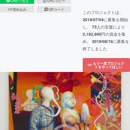
LINEで送る
URLコピー
埋め込み
QRコード
このプロジェクトは、
2019/07/04
に募集を開始
し、
73
人の支援により
2,182,600
円の資金を集
め、
2019/08/16
に募集を
終了しました
もう一度プロジェク
トをやってほしい