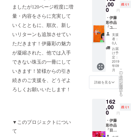
橘その
電線の
セージ
,00
動。国
す。 ③
残り1
ものの
ましたが
120
ページ程度に増
長さ
メール
内外の
0
ぷるっ
円
特徴を
2m30c
と次回
アー
ぷ
量・内容をさらに充実して
そのま
m・
の展覧
・伊藤
ティス
るっ！
んまゼ
ON/OFF
会を
彩作品
トとコ
の食感
いくとともに、順次、新し
リーに
スイッ
メール
「ユミ
ラボし
がたま
した、
チ有り
でご案
の過
た
らな
いリターンも追加させてい
支援
自信を
✻手作
内いた
去
ファッ
い。寒
者：
もって
りのた
しま
Yumi's
ション
0人
ただきます
！伊藤彩の魅力
天ジュ
ご提供
め１つ
す。
past 」
アイテ
レ
お届
できる
１つ多
50cm×
ムを制
が凝縮された、他では入手
け予
90g×12
商品で
少の違
33cm,
作し、
定：
個 伊藤
す。 ＊
いがご
2008,
2019
できない珠玉の一冊にして
高い評
農園の
みかん/
年09
ざいま
oil on
価を得
寒天
こ
きよみ/
月
いきます！皆様からの引き
す。 #
canvas
てい
の
ジュレ
リ
あまな
My
・サイ
る。
タ
は、
ー
つ/はっ
続きのご支援を、どうぞよ
cerami
ン付き
ン
詳細を見る
「手し
を
さく/だ
csとは
作品集
選
ぼり
択
ろしくお願いいたします！
いだい/
藤村大
・伊藤
す
100％
る
うめ
na-
彩から
ピュア
（各２
162
chan夫
のお礼
ジュー
個）
婦によ
メッ
,00
ス」を
残り1
るクリ
セージ
0
ベース
円
エイ
メール
にゼラ
ティブ
と次回
・伊藤
▼このプロジェクトについ
チンや
ペア。
の展覧
彩作品
ペクチ
て
power
会を
「目が
ンなど
of two
メール
とびで
を一切
支援