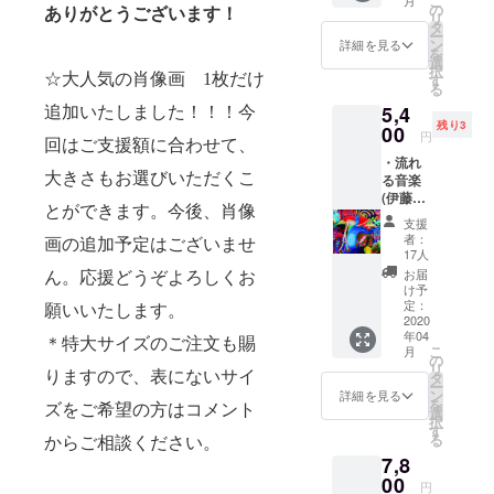
こ
イ
彩の作
の
ります
ありがとうございます！
リ
ダー・
品を沢
タ
が、展
ー
寒天
山の
ン
覧会の
詳細を見る
を
ジュ
方々に
選
痕跡と
択
レ】1箱
知って
☆大人気の肖像画 1枚だけ
す
して、
る
①
もらた
ご理解
5,4
100％
追加いたしました！！！
今
い！な
いただ
残り3
ピュア
00
ので今
けます
円
回はご支援額に合わせて、
ジュー
回は、
と幸い
・流れ
ス
送料や
です。
大きさもお選びいただくこ
る音楽
180ml×
税金、
・伊藤
(伊藤彩
15本 伊
クラウ
彩から
とができます。今後、肖像
＆Devid
藤農園
ドファ
のお礼
支援
Gonzar
のみか
ウン
メッ
者：
画の追加予定はございませ
ez新作)
ん
ディン
17人
セージ
つき作
ジュー
グの手
メール
お届
ん。応援どうぞよろしくお
品集
スは、
数料を
け予
と次回
CAMPF
雑味が
定：
ひくと
の展覧
願いいたします。
IRE 限
2020
まった
完全に
会を
年04
定20部
くな
原価割
＊特大サイズのご注文も賜
メール
こ
月
伊藤彩
い、
の
れの
でご案
リ
の公私
100%
りますので、表にないサイ
タ
CAMPF
内
ー
におけ
ピュア
ン
IRE限定
詳細を見る
を
るパー
ズをご希望の方はコメント
なスト
選
価格で
択
トナー
レート
す
ご案内
る
からご相談ください。
である
ジュー
いたし
7,8
ミュー
スで
ます！
ジシャ
00
す。
円