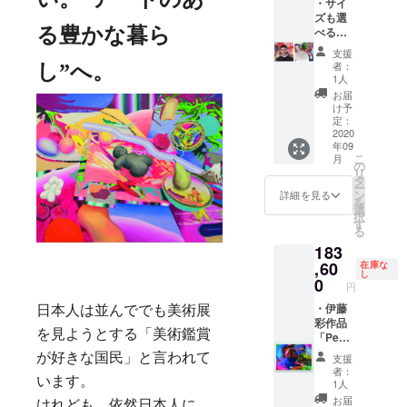
に伊藤
入れの
・サイ
ayaitoa
しま
ル画像
彩にお
ある品
ズも選
yaito@
す。
にぴっ
まかせ
の肖像
べる肖
る豊かな暮ら
gmail.c
たりな
となり
画を描
像画
om ・サ
肖像画
支援
ます。
きま
（33×2
イン付
・Bタイ
者：
し
”
へ。
こちら
す。写
4㎝、4
き作品
1人
プ 伊
は限定
真を1枚
号以
集 ・伊
藤彩の
お届
１枚で
メール
上）oil
藤彩か
け予
紡ぐ物
す。 ✻
でお送
on
らのお
定：
語の登
リター
りいた
canvas
2020
礼メッ
場人物
年09
ン購入
だき、
✻大人
セージ
になり
こ
月
後に、
それを
気の肖
メール
の
ません
リ
肖像画
もとに
像画を1
と次回
タ
か？
ー
にした
肖像画
枚だけ
の展覧
ン
詳細を見る
フォト
を
い写真
を制作
追加い
会を
選
ドロー
択
をこち
しま
たしま
メール
す
イング
る
らのア
す。作
した！
でご案
の一部
183
ドレス
品イ
最初に
内いた
になり
までお
メージ
ご支援
,60
しま
在庫な
ます。
し
送りく
などは
いただ
す。
0
✻リ
円
ださ
基本的
いた方
ターン
い。
に伊藤
に不利
・伊藤
日本人は並んででも美術展
購入後
ayaitoa
彩にお
になら
彩作品
に、肖
を見ようとする「美術鑑賞
yaito@
まかせ
ないよ
「Penet
像画に
gmail.c
となり
うに
rate
したい
が好きな国民」と言われて
支援
om ・サ
ます。
1000円
Love」
写真を
者：
イン付
こちら
だけ値
40.4cm
います。
1人
こちら
き作品
は限定
上げし
×55.8c
のアド
お届
けれども、依然日本人に