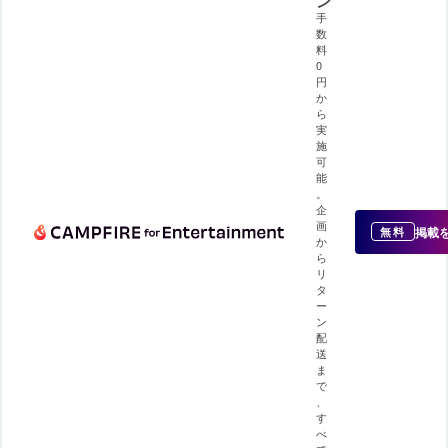
ン
手
数
料
0
円
か
ら
実
施
可
能
。
企
画
掲載
無料
か
ら
リ
タ
ー
ン
配
送
ま
で
、
す
べ