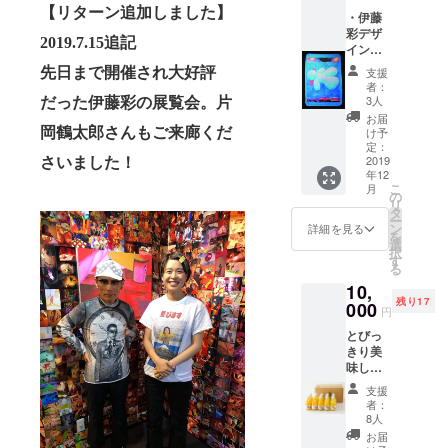
ンの
とって
【リターン追加しました】
・伊藤
David
も美味
彩デザ
Gonzal
しく
2019.7.15
追記
イン
ez (デ
て、本
ふわふ
ビッ
当にお
先
日まで開催され大好評
支援
わお昼
ド・ゴ
すすめ
者：
寝ブラ
ンザレ
で
3人
だった伊藤彩の展覧会。片
ンケッ
ツ)氏と
す！！
お届
ト
のデュ
岡鶴太郎さんもご来廊くだ
＊みか
け予
「Sleep
エッ
定：
ん（7
ing
2019
さいました！
ト：
本）/ 不
年12
Stone」
Rapid
知火（2
こ
月
サイ
Rabbit
の
本）/ セ
リ
ズ：
Holeの
タ
ミノー
ー
70cm×
ユニー
ン
ル（4
詳細を見る
を
100
クな音
選
本）/
択
㎝、
楽を収
す
はっさ
る
素材：
録した
く（2
10,
ポリエ
特別
本） ②
残り17
ステ
000
バー
有田み
円
ル
ジョン
かんサ
とびっ
100% ✻
の作品
イ
きり美
色落
集で
ダー
味しい
ち・お
す。 作
200ml×
選べる
洗濯に
品集を
12本入
支援
伊藤農
関して
開くと
伊藤農
者：
園の
インク
バース
8人
園と創
【みか
の特性
デー
業三百
お届
ん