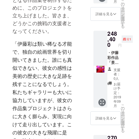
こ
月
じてい
・サイ
の
もクリ
リ
めに、このプロジェクトを
るか
ン付き
タ
アな
ー
ら。 表
作品集
ン
詳細を見る
立ち上げました。皆さま、
味！柑
を
裏一体
・伊藤
選
橘その
択
どうかこの挑戦の支援者と
の日々
彩から
す
ものの
る
の連続
のお礼
特徴を
なってください。
248
の中で
メッ
そのま
あらゆ
セージ
,40
んまゼ
残り1
る境界
メール
0
「伊藤彩は類い稀なる才能
リーに
円
線を越
と次回
した、
で、独自の絵画世界を切り
えてい
の展覧
・伊藤
自信を
きた
会を
彩作品
もって
開いてきました。誰にも真
い。偶
メール
「景
ご提供
然が必
でご案
色
似できない、彼女の感性は
できる
支援
然だと
内いた
Landsc
商品で
者：
美術の歴史に大きな足跡を
して
しま
ape」
0人
す。 ＊
も、好
す。
58cm×
みかん/
お届
残すことになるでしょう。
奇心が
70㎝,
け予
きよみ/
照らす
2009,
私たちギャラリーも大いに
定：
あまな
新しい
oil and
2019
つ/はっ
協力していますが、彼女の
年09
道を進
pastel
さく/だ
こ
月
み続け
on
の
作品集プロジェクトはさら
いだい/
リ
る。my
canvas
タ
うめ
ー
に大きく膨らみ、実現に向
cerami
・サイ
ン
詳細を見る
（各２
を
csはあ
ン付き
選
個）
けて走り出しています。こ
択
なたの
作品集
す
る
なにか
・伊藤
の彼女の大きな飛躍に是
270
になれ
彩から