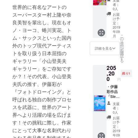
な活動
でご案
た人と
使用せ
者：
世界的に有名なアートの
スタイ
内いた
困った
0人
ずに作
ルで陶
しま
人」
スーパースター村上隆や奈
る安
お届
芸
す。
38cm×
け予
心・安
良美智を輩出し、現在もオ
(pottery
46cm×
定：
全なゼ
)、写真
2.3㎝,
2019
ノ・ヨーコ、蜷川実花、ト
リー♪そ
年09
(photog
2015,
のうえ
こ
月
ム・サックスといった国内
raphy)
oil on
の
ぷるん
リ
、詩
canvas
タ
ぷるん
外のトップ現代アーティス
ー
(poetry)
・サイ
ン
詳細を見る
の食感
を
をmixさ
ン付き
トを取り扱う日本屈指の
選
がたま
択
せた
作品集
す
らな
ギャラリー「小山登美夫
る
PPPス
・伊藤
く、果
205
タイル
彩から
ギャラリー」をご存知です
肉だけ
を実践
のお礼
,20
が
残り1
か？！その代表、小山登美
してい
メッ
0
ジュー
円
る。 形
セージ
夫氏の推す、伊藤彩が
スに
の無い
メール
・伊藤
なった
『フォトドローイング』と
ものを
と次回
彩作品
当園の
見たい
の展覧
「Sleep
100％ス
呼ばれる独自の制作プロセ
し、作
会を
ing
トレー
支援
スを武器に、世界のアート
りた
メール
stone
ト
者：
い。コ
でご案
ver.3」
0人
ジュー
界へより活躍の場を広げま
ント
内いた
60cm×
スを原
お届
ロール
しま
44.5cm,
す！その挑戦に際し、作家
け予
料とし
出来な
す。
2017,
定：
ている
にとって大事な名刺代わり
い美し
oil on
2019
ため、
年09
さを信
canvas
となる作品集を制作するた
とって