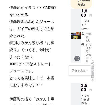
方式)
伊藤彩がイラストや
CM
制作
1,8
00
をつとめる、
円
・フォ
伊藤農園のみかんジュース
トド
ローイ
は、ガイアの夜明けでも紹
ング用
支援
写真3枚
介された
,
者：
セット
1人
特別なみかん絞り機「お椀
伊藤彩
お届
が制作
け予
絞り」でつくる、雑味が
で使用
定：
した
2019
まったくない、
年12
フォト
こ
月
ドロー
の
100%
ピュアなストレート
リ
イング
タ
ー
用写真
ン
詳細を見る
ジュースです。
を
の3枚
選
択
セット
す
とっても美味しくて、本当
る
です。
3,5
過去の
におすすめです！！
展覧会
00
円
で展示
・サイ
したも
ン付き
伊藤彩の描く「みかん中毒
のにな
作品集
りま