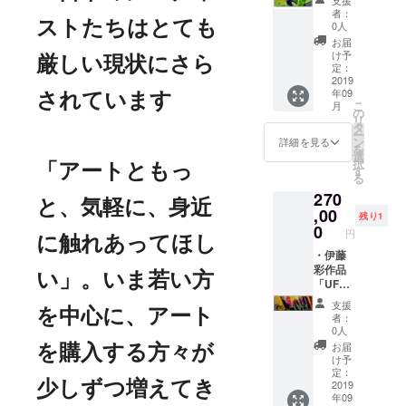
メール
37cm×
者：
でご案
103㎝
ストたちはとても
0人
内いた
×6㎝,
お届
しま
2015,
け予
厳しい現状にさら
す。
oil on
定：
canvas
2019
年09
mounte
されています
こ
月
d on
の
リ
panel
タ
ー
・サイ
ン
詳細を見る
を
ン付き
選
択
作品集
「アートともっ
す
る
・伊藤
270
彩から
と、気軽に、身近
のお礼
,00
残り1
メッ
0
円
セージ
に触れあってほし
メール
・伊藤
と次回
彩作品
い」。いま若い方
の展覧
「UFO
会を
3」
支援
メール
37cm×
を中心に、アート
者：
でご案
103㎝
0人
内いた
×6㎝,
お届
を購入する方々が
しま
2015,
け予
す。
oil on
定：
canvas
2019
少しずつ増えてき
年09
mounte