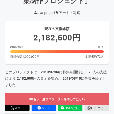
集制作プロジェクト」
aya project
アート・写真
現在の支援総額
2,182,600
円
終了
218
%達成
目標金額
1,000,000
円
支援者数
73
人
このプロジェクトは、
2019/07/04
に募集を開始し、
73
人の支援
により
2,182,600
円の資金を集め、
2019/08/16
に募集を終了し
ました
もう一度プロジェクトをやってほしい
ポスト
シェア
LINEで送る
URLコピー