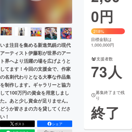
0
円
まちづくり・地域活性化
CAMPFIRE for Social Good
CAMPFIRE Creation
218%
CAMPFIREふるさと納税
machi-ya
コミュニティ
目標金額は
いま注目を集める新進気鋭の現代
1,000,000円
アーティスト伊藤彩が世界のアー
支援者数
ト界へより活躍の場を広げようと
73
人
してます！今回の支援金で、作家
の名刺代わりとなる大事な作品集
を制作します。ギャラリーと協力
して100万円の資金を用意しまし
募集終了まで残
り
た。あと少し資金が足りません。
終了
どうか皆さまの力を貸してくださ
い！
ポスト
シェア