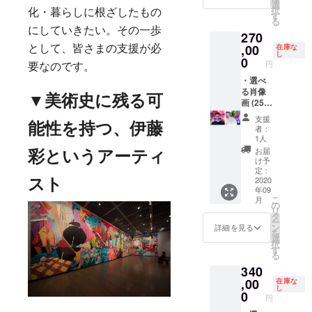
フォト
肖像画
た、あ
選
択
化・暮らしに根ざしたもの
ドロー
を制作
なたの
す
る
イング
しま
大切な
にしていきたい。その一歩
270
の一部
す。作
方、
になり
品イ
ペッ
,00
在庫な
として、皆さまの支援が必
し
ます。
メージ
ト、思
0
円
要なのです。
✻リ
などは
い入れ
ターン
基本的
のある
・選べ
購入後
に伊藤
品の肖
る肖像
▼
美術史に残る可
に、肖
彩にお
像画を
画 (25
像画に
まかせ
描きま
号) 60㎝
支援
したい
となり
す。写
×80㎝
能性を持つ、伊藤
者：
写真を
ます。
真を1枚
oil on
1人
こちら
上乗せ
メール
canvas
お届
彩というアーティ
のアド
支援で
でお送
CAMPF
け予
レスま
希望サ
りいた
IRE限定
定：
でお送
イズの
だき、
の特別
2020
スト
年09
りくだ
価格を
それを
企画と
こ
月
さい。
ご支援
もとに
して、
の
リ
ayaitoa
をいた
肖像画
伊藤彩
タ
ー
yaito@
だけま
を制作
があな
ン
詳細を見る
を
gmail.c
すと、
しま
た、あ
選
択
om ・サ
サイズ
す。作
なたの
す
る
イン付
アップ
品イ
大切な
340
き作品
も可能
メージ
方、
集 ・伊
です。
などは
ペット
,00
在庫な
し
藤彩か
33×24
基本的
や思い
0
円
らのお
㎝ 4
に伊藤
入れの