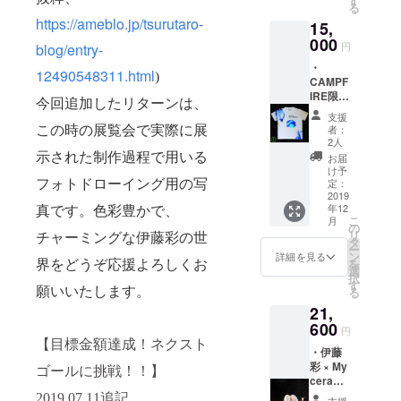
す
は、屑
み・ア
る
「Sleep
ジュー
とり
クが入
https://ameblo.jp/tsurutaro-
15,
ing
スで
ネット
らない
Stone」
000
す。
をご使
円
blog/entry-
よう果
サイ
とって
用いた
肉だけ
・
ズ：
も美味
だき、
12490548311.html
を搾っ
)
CAMPF
70cm×
しく
30℃程
たみか
IRE限
100
て、本
度のお
今回追加したリターンは、
ん果汁
定 伊
㎝、
当にお
湯で
支援
を使
藤彩
素材：
すすめ
洗って
者：
この時の展覧会で実際に展
用。和
×YUHEI
ポリエ
で
2人
下さ
歌山県
MUKAI
ステ
す！！
示された制作過程で用いる
い。
お届
産のみ
コラボT
ル
＊みか
け予
かん果
シャツ
100% ✻
定：
フォトドローイング用の写
ん（7
汁を
☆①②
2019
色落
本）/ 不
たっぷ
年12
③の3つ
真です。色彩豊かで、
ち・お
知火（2
り50％
こ
月
のデザ
洗濯に
の
本）/ セ
配合し
リ
チャーミングな伊藤彩の世
インか
関して
タ
ミノー
ている
ー
らお選
インク
ン
ル（4
詳細を見る
ので、
を
界をどうぞ応援よろしくお
びいた
の特性
選
本）/
搾りた
択
だけま
上、初
す
はっさ
てのみ
願いいたします。
る
す。
回洗濯
く（2
かんの
21,
⓵ ゾ
の際多
本） ②
美味し
ンビT
600
少色落
有田み
円
さが広
シャツ
ちがあ
かんサ
【目標金額達成！ネクスト
がりま
・伊藤
（裏は
りま
イ
す。 ③
彩 × My
無地に
す。そ
ゴールに挑戦！！】
ダー
ぷるっ
cerami
なりま
の後、
200ml×
ぷ
cs コラ
す）
2019.07.11追記
ほとん
12本入
支援