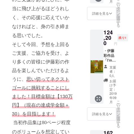
こ
心・安
月
きまし
・サイ
て協力
の
洗って
法の、
リ
全なゼ
た！伊
ン付き
を依頼
タ
当に飛び上がるほどうれし
下さ
皮や袋
ー
リー♪そ
藤彩オ
作品集
しまし
ン
い。 ・
詳細を見る
の苦
を
のうえ
リジナ
・伊藤
く、その応援に応えていか
た。今
選
サイン
み・ア
択
ぷるん
ルキャ
彩から
回コラ
す
付き作
クが入
る
ぷるん
なければと、身の引き締ま
ラク
のお礼
ボレー
品集 ・
らない
の食感
124
ター
メッ
ション
伊藤彩
よう果
がたま
る思いでした。
「みか
セージ
,20
でき
からの
肉だけ
残り1
らな
どちゃ
メール
て、と
0
お礼
を搾っ
そして今回、予想を上回る
円
く、果
ん」の
と次回
ても光
メッ
たみか
肉だけ
ランプ
の展覧
・伊藤
栄で
セージ
ご支援、ご協力を受け、よ
ん果汁
が
です。
会を
彩作品
す。」
メール
を使
ジュー
CAMPF
メール
「I'm
り多くの皆様に伊藤彩の作
伊藤彩
と次回
用。和
スに
IRE限定
でご案
homesi
✻YUHE
の展覧
歌山県
支援
なった
品を楽しんでいただけるよ
です！
内いた
ck ver.
I
会を
産のみ
者：
当園の
サイ
しま
2」
MUKAI
メール
0人
かん果
うに、
思い切ってネクスト
100％ス
ズ：
す。
32cm×
とは ウ
でご案
汁を
お届
トレー
H195×
32cm,
イーン
内いた
け予
たっぷ
ゴールに挑戦することにし
ト
D205×
2016,
応用美
定：
しま
り50％
ジュー
W140m
oil on
2019
術大学
す。
ました！目標金額は【
130
万
配合し
スを原
年09
m 仕
canvas
ファッ
ている
こ
料とし
月
様：
・サイ
ション
円】（現在の達成学金額＋
の
ので、
リ
ている
AC100
ン付き
科中
タ
搾りた
ー
ため、
30
）を目指します！
V
作品集
退。現
ン
詳細を見る
てのみ
を
とって
LED1.2
・伊藤
在、京
選
かんの
択
もクリ
W、口
彩から
当初作品集は
80
ページ程度
都を拠
す
美味し
る
アな
金
のお礼
点とし
さが広
味！柑
162
のボリュームを想定してい
E17・
メッ
て活
がりま