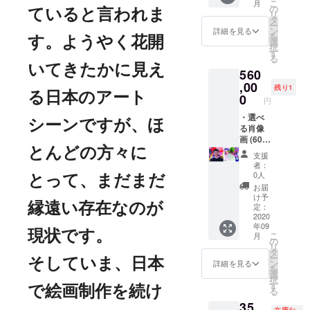
こ
月
d on
の
ていると言われま
リ
panel
タ
ー
・サイ
ン
詳細を見る
を
ン付き
す。ようやく花開
選
択
作品集
す
る
・伊藤
いてきたかに見え
560
彩から
のお礼
,00
残り1
メッ
る日本のアート
0
円
セージ
メール
・選べ
シーンですが、ほ
と次回
る肖像
の展覧
画 (60
会を
号)
とんどの方々に
支援
メール
130cm
者：
でご案
×97cm,
0人
とって、まだまだ
内いた
oil on
お届
しま
canvas
け予
す。
CAMPF
縁遠い存在なのが
定：
IRE限定
2020
年09
の特別
現状です。
こ
月
企画と
の
リ
して、
タ
ー
伊藤彩
そしていま、日本
ン
詳細を見る
を
があな
選
択
た、あ
す
で絵画制作を続け
る
なたの
35,
大切な
在庫な