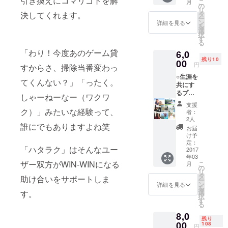
引き換えにコマリゴトを解
こ
月
えられ
の
リ
る範囲
決してくれます。
タ
ー
で何で
ン
詳細を見る
を
も相談
選
択
に乗り
す
る
ます！
「わり！今度あのゲーム貸
6,0
HPやシ
残り10
ステム
00
円
すからさ、掃除当番変わっ
の相
○生涯を
談、人
てくんない？」「ったく。
共にす
生のこ
るプロ
と、エ
しゃーねーなー（ワクワ
フィー
ンジニ
支援
ル写真
アの仕
ク）」みたいな経験って、
者：
撮影
事につ
2人
誰にでもありますよね笑
（ライ
いてな
お届
トプラ
ど、何
け予
ン） 支
でもご
定：
「ハタラク」はそんなユー
援して
2017
相談く
年03
くだ
ださ
ザー双方がWIN-WINになる
こ
月
さった
い。 以
の
リ
方のお
下に大
タ
助け合いをサポートしま
ー
仕事や
滝の経
ン
詳細を見る
を
生活を
歴を簡
選
す。
択
「最高
単にご
す
る
のプロ
紹介し
8,0
フィー
ておき
残り
ル写真
00
ます。
108
円