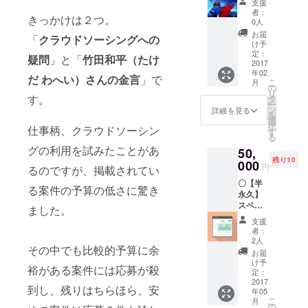
でもお
支援
影した
に抱い
から守
言語
聞きく
者：
写真の
た悩み
きっかけは２つ。
る！ト
『PHP
ださい
0人
中か
を捨て
ラブル
』。 そ
（お答
お届
ら、厳
「
クラウドソーシングへの
きれ
シュー
んな人
えでき
け予
選した
ず、1年
ター契
気言
定：
なかっ
疑問
」と「
竹田和平（たけ
画像
で退
約（半
2017
語、
たらス
データ
社。 ○
年02
年間）
PHPの
ミマセ
だ わへい）さんの金言
」で
10枚を
こ
フィリ
月
WordPr
フレー
の
ン）。
ダウン
リ
ピンへ
essでブ
ムワー
す。
タ
※アダル
ロード
ー
語学留
ログを
クの中
ン
ト関
詳細を見る
リンク
を
学。留
運用
で、世
選
連、
をつけ
択
学中に
仕事柄、クラウドソーシン
中、
界トッ
す
ネット
たメー
る
様々な
「あ
プシェ
ワー
ルでお
人に会
グの利用を試みたことがあ
50,
れ？な
アを誇
ク・ビ
送り致
い、こ
残り10
んか
000
る
ジネ
円
るのですが、掲載されてい
しま
の先の
ページ
『Larav
ス、啓
す。
プラン
〇【半
がうま
el』。
蒙セミ
る案件の予算の低さに驚き
を考え
永久】
く表示
この2つ
ナーの
た結
スペ
されて
を使っ
ました。
主催企
果、独
シャル
ない...」
たWeb
業様な
支援
学で
サンク
「よく
アプリ
ど、業
者：
Javaを
スとし
わから
ケー
2人
種によ
勉強し
その中でも比較的予算に余
てサイ
ないエ
ション
り依頼
お届
WEBエ
トに企
ラーが
開発の
け予
をお断
裕がある案件には応募が殺
ンジニ
業名を
出て
定：
基礎を
りさせ
アとし
掲載
2017
る...」
学び、
ていた
到し、残りはちらほら、安
て再就
年05
（企業
「サー
シンプ
だく場
こ
月
職。株
様向け/
バーの
の
ルな