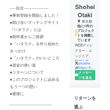
Shohei
-----目次--------------------
Otaki
●事前登録を開始しました！
東京都
●助け合いマッチングサイト
他に1件の
『ハタラク』とは
プロジェク
トを掲載し
●制作者からご挨拶
ています
●『ハタラク』を作り始めた
WEBディレ
きっかけ
クター・エ
ンジニア。
●『ハタラク』のいいところ
PHPを用い
showheyohtaki
●資金の使い道
た
https://hata-raku.work/
●リターンについて
WordPress
メッセー
・Larabelで
ジを送る
●このプロジェクトに込める
の開発がコ
もう一つの想い
アスキル。
●最後に
現在はリ
リターンを
モートワー
----------------------------------
クしながら
選ぶ
東南アジア