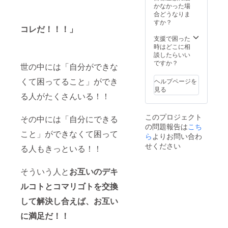
活動開
こなせ
業様な
かなかった場
間
【詳
始。ま
るよう
ど、業
合どうなりま
細】 開
ずは
にな
種によ
すか？
催日：3
コレだ！！！」
フィリ
る、仕
り掲載
月11日
ピンに
事にな
をお断
支援で困った
（土）
移住予
る超実
りさせ
時はどこに相
、3月12
定。
践的
ていた
談したらいい
日
WordPr
だく場
ですか？
（日）
世の中には「自分ができな
essカス
合がご
の2日間
タマイ
ざいま
くて困ってること」ができ
時間 ：
ヘルプページを
ズ講座
す。
10時〜
見る
を開催
る人がたくさんいる！！
18時 持
しま
参物：
す。 2
Mac 場
このプロジェクト
その中には「自分にできる
日に
所 ：
の問題報告は
こち
渡って
渋谷・
こと」ができなくて困って
ノウハ
ら
よりお問い合わ
新宿近
ウを学
せください
辺（現
る人もきっといる！！
び、実
在選定
際に仕
中で
事レベ
す！確
そういう人と
お互いのデキ
ルのサ
定し次
イトを
ルコトとコマリゴトを交換
第ご連
作って
絡いた
公開す
して解決し合えば、お互い
しま
るまで
す。）
に満足だ！！
がゴー
ルで