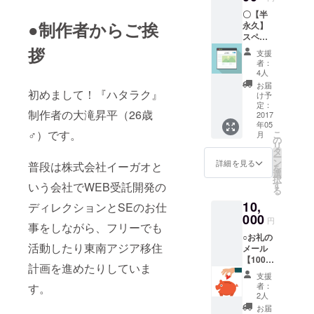
を撮影
○1990
〇【半
する」
年11月
●制作者からご挨
永久】
という
26日生
スペ
形で応
まれ。
シャル
拶
援しま
熊本県
支援
サンク
す！ 撮
出身。
者：
スとし
影を担
○済々黌
4人
てサイ
当して
高校を
お届
初めまして！『ハタラク』
トにお
くれる
卒業
け予
名前を
のは、
定：
後、京
制作者の大滝昇平（26歳
掲載
2017
『生涯
都の立
年05
（個人
を共に
命館大
♂）です。
こ
月
用） ○
する写
の
学法学
リ
プレリ
真家』
タ
部へ。
ー
リース
土田凌
ン
○大学時
詳細を見る
普段は株式会社イーガオと
を
利用権
くん。
選
代の
択
（アカ
【ホー
す
いう会社でWEB受託開発の
バック
る
ウント
ムペー
パック
10,
作成・
ディレクションとSEのお仕
ジ】
旅行
コマリ
000
http://ts
で、新
円
事をしながら、フリーでも
ゴトの
uchi-
興国の
○お礼の
投稿が
pic.jp/
勢いや
活動したり東南アジア移住
メール
可能で
プロ写
人々の
【1000
す） ○
真家に
温かさ
計画を進めたりしていま
0円】
お礼の
よる、
に触
支援
ご支援
メール
通常価
れ、将
者：
す。
金とし
できあ
格
2人
来は新
てあり
がった
¥25,000
興国を
お届