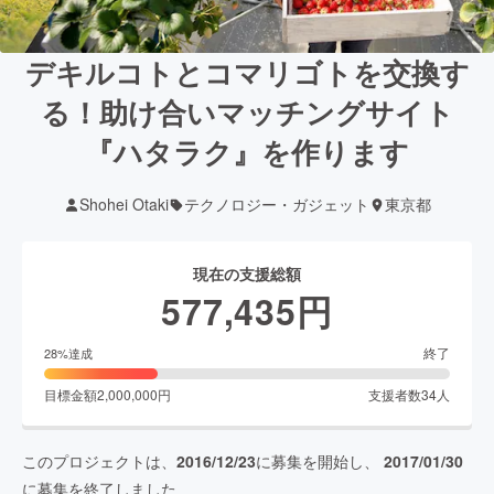
デキルコトとコマリゴトを交換す
る！助け合いマッチングサイト
『ハタラク』を作ります
Shohei Otaki
テクノロジー・ガジェット
東京都
現在の支援総額
577,435
円
終了
28
%達成
目標金額
2,000,000
円
支援者数
34
人
このプロジェクトは、
2016/12/23
に募集を開始し、
2017/01/30
に募集を終了しました