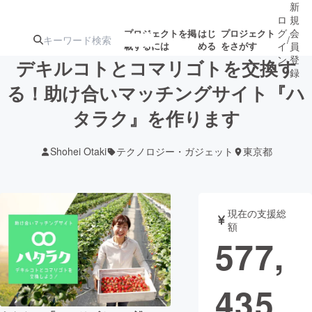
新
ロ
規
グ
会
プロジェクトを掲
はじ
プロジェクト
/
載するには
める
をさがす
イ
員
ン
登
デキルコトとコマリゴトを交換す
録
る！助け合いマッチングサイト『ハ
タラク』を作ります
人気のプロ
注目のリ
注目の新着プロ
募集終了が近いプ
もうすぐ公開
ジェクト
ターン
ジェクト
ロジェクト
されます
Shohei Otaki
テクノロジー・ガジェット
東京都
アート・写真
音楽
現在の支援総
テクノロジー・ガジェット
ゲーム・サ
額
577,
映像・映画
書籍・雑誌
435
ビジネス・起業
チャレンジ