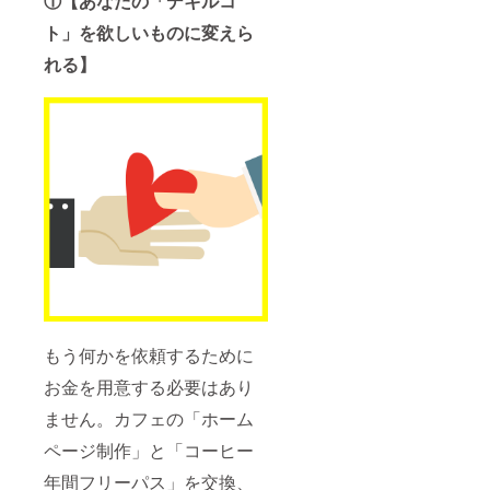
①【あなたの「デキルコ
方。 ・
レンタ
ト」を欲しいものに変えら
ルサー
バーを
れる】
契約し
てい
る、も
しくは
契約し
てもい
い方。
※対象レ
ベルに
達して
いるか
不安な
方はご
連絡く
ださ
い！
もう何かを依頼するために
事前学
習用の
お金を用意する必要はあり
サイト
をお送
ません。カフェの「ホーム
りいた
しま
ページ制作」と「コーヒー
す。
年間フリーパス」を交換、
【詳