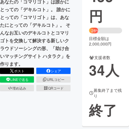
あなたの「コマリゴト」は誰かに
円
とっての「デキルコト」。 誰かに
まちづくり・地域活性化
とっての「コマリゴト」は、あな
たにとっての「デキルコト」。 そ
CAMPFIRE for Social Good
CAMPFIRE Creation
28%
んなお互いのデキルコトとコマリ
CAMPFIREふるさと納税
machi-ya
コミュニティ
目標金額は
ゴトを交換して解決する新しいク
2,000,000円
ラウドソーシングの形、「助け合
いマッチングサイト ハタラク」を
支援者数
34
人
作ります。
ポスト
シェア
LINEで送る
URLコピー
埋め込み
QRコード
募集終了まで残
り
終了