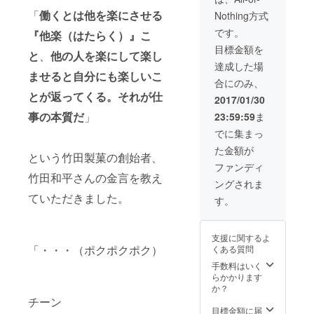
象：
に就
くらい
ます。
を守り
団、
2017年
「
働くとは他を楽にさせる
Nothing方式
任。フ
作れた
（ロ
ます！
『ネス
2月〜5
リーの
らかっ
ゴ・リ
24時間
です。
プ
月に開
『他楽（はたらく）』こ
活動を
こいい
ンク
以内に
ラ』。
催され
目標金額を
本格的
のに
付） ※⬇︎
対応保
と
、
他の人を楽にして楽し
https://
るイベ
に開始
なー。
こちら
証+日常
達成した場
www.w
ント
する。
」 ・
のリン
ませると自分にも楽しいこ
の改善
antedly.
合にのみ、
○2016
「Word
クから
相談・
com/pr
とが返ってくる。それが仕
年12月
Press
事前登
ご質問
2017/01/30
ojects/7
21日、
のカス
録をお
にもお
8555 こ
事の本質だ
」
23:59:59
ま
入籍予
タマイ
願いい
答えし
れまで
定！
ズを覚
たしま
ます。
でに集まっ
興味は
※2016
えて副
す⬇︎
【対
あるの
た金額が
年12/16
業にし
【http://
象】 ・
に一歩
という竹田製菓の創始者、
現在w
てみた
teaser.
WordPr
ファンディ
踏み出
○2017
い
hata-
竹田和平さんの金言を教え
essでブ
せな
ングされま
年5月、
なー。
raku.lin
ログを
かった
『ハタ
」 そん
ていただきました。
k/】 ※ア
運用
す。
あなた
ラク』
なあな
ダルト
中、ま
のた
の正式
たに朗
関連、
たはこ
め、未
リリー
報で
ネット
れから
経者に
支援に関するよ
ス予
す！ 5
ワー
始めら
こそわ
「・・・（ポクポクポク）
くある質問
定！
万〜10
ク・ビ
れる方
かりや
○2017
万程度
ジネ
手数料はいく
・期間
すく丁
年7月、
のHP制
ス、啓
らかかります
は2017
寧にサ
東南ア
作依頼
蒙セミ
か？
年2月〜
ポート
ジアを
ならば
ナーの
7月まで
チーン
しま
拠点に
１人で
主催企
目標金額に届
の半年
す。