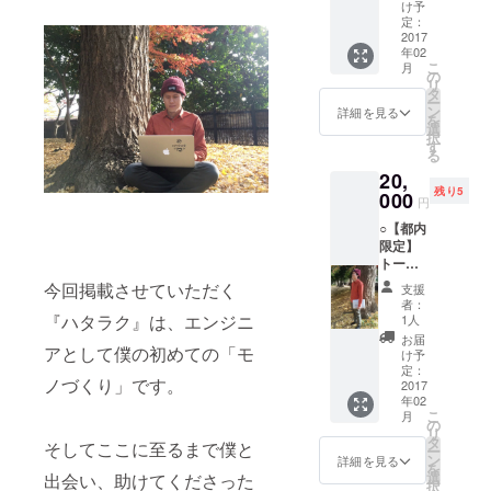
がたく
サイト
の個人
け予
フィー
頂戴い
の紹介
定：
撮影を
ルドに
たしま
2017
ページ
「ライ
仕事が
年02
す。 大
に、ス
トプラ
したい
こ
月
滝より
ペシャ
の
ン」と
と考え
リ
最大級
ルサン
タ
して
るよう
ー
の感謝
クスと
ン
￥6,000
詳細を見る
にな
を
を込め
して
選
でお届
る。 ○
択
てお礼
サービ
す
けしま
就職活
る
のメー
スが続
す！
動の
20,
ルをお
く限り
「あり
末、大
残り5
送りさ
000
お名前
のまま
手ロ
円
せてい
を掲載
の自分
ボット
○【都内
ただき
いたし
の最高
メー
限定】
ます。
ます。
の瞬
カーに
トーク
（限定
間」を
営業職
イベン
108名と
切り
今回掲載させていただく
として
支援
トでの
いう数
取って
者：
内定が
大滝利
『ハタラク』は、エンジニ
字は、
1人
くれる
決まる
用権 ※
大滝が
土田く
お届
が、卒
イベン
アとして僕の初めての「モ
大好き
け予
んの写
業間近
ト主催
定：
な歴史
真を、
で交通
ノづくり」です。
者様向
2017
小説
ぜひ体
事故に
年02
け 大滝
『水滸
験して
あい生
こ
月
があな
の
伝』の
みてく
死の境
リ
たのイ
タ
中で梁
ださ
そしてここに至るまで僕と
を彷徨
ー
ベント
ン
山泊軍
詳細を見る
い。
う。 ○
を
に伺
選
を支え
出会い、助けてくださった
【詳
一命を
択