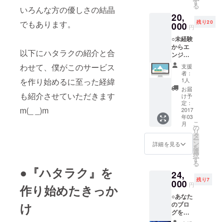
い、洗
す
る英雄
細】 撮
取り留
る
いざら
いろんな方の優しさの結晶
たちの
影日：3
め、病
20,
い話し
人数で
月5日
院の
残り20
でもあります。
ます！
000
す） ※⬇︎
（日）
円
ベッド
トーク
こちら
場所：
で初め
○未経験
+ 質疑
のリン
東京都
て人生
からエ
応答形
クから
渋谷区
につい
以下にハタラクの紹介と合
ンジニ
式、も
事前登
代々木
て真剣
アを目
しくは
録をお
わせて、僕がこのサービス
公園 撮
支援
に考え
指すあ
座談会
願いい
者：
影時
た結
なた
形式で2
1人
を作り始めるに至った経緯
たしま
間：お
果、生
へ！
時間ま
す⬇︎
お届
一人様
きてい
WEBア
も紹介させていただきます
で。 普
け予
【http://
30分ま
るうち
プリ
段の仕
定：
teaser.
で 時間
に冒険
m(_ _)m
ケー
2017
事、こ
hata-
帯：
しなけ
年03
ション
れまで
raku.lin
10:00〜
れば後
こ
月
開発講
の経
の
k/】 ※お
17:00の
悔する
リ
座
緯、こ
タ
名前を
中から
と焦燥
ー
Facebo
れから
ン
詳細を見る
サイト
お好き
感を抱
を
ok・
考えて
選
に公開
な時間
くよう
択
WordPr
いるこ
す
しても
を選
にな
る
essな
と、ク
いいと
●『ハタラク』を
び、ご
る。 ○
24,
ど、
ラウド
いう方
連絡く
その後
残り7
数々の
000
ファン
のみご
円
ださい
内定先
作り始めたきっか
有名
ティン
応募く
（先着
に就職
○あなた
サービ
グにつ
ださ
順）。
する
のブロ
け
スをう
いてな
い。
お届
も、事
グをト
みだし
ど、何
け：撮
故の際
ラブル
た人気