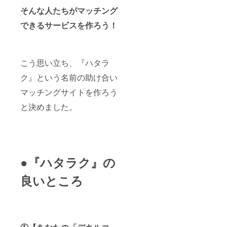
す！
そんな人たちがマッチング
【対象
レベ
できるサービスを作ろう！
ル】 ・
HTML、
CSSを
調べな
がら読
こう思い立ち、『ハタラ
み書き
ク』という名前の助け合い
できる
方。 ・
マッチングサイトを作ろう
PHPも
しくは
と決めました。
他のプ
ログラ
ミング
言語を
調べな
がら読
み書き
●『ハタラク』の
できる
方。 ・
良いところ
「MyS
QL」と
聞いて
何のこ
とか分
かる