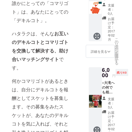
誰かにとっての「コマリゴ
円】 ご
のリン
支援
支援金
クから
者：
ト」は、あなたにとっての
として
事前登
0人
ありが
録をお
お届
「デキルコト」。
たく頂
願いい
け予
戴いた
定：
たしま
しま
2017
す⬇︎
ハタラクは、そんな
お互い
年02
す。 大
【http://
こ
月
滝より
のデキルコトとコマリゴト
の
teaser.
リ
心から
タ
hata-
ー
を交換して解決する、助け
の感謝
ン
raku.lin
詳細を見る
を
を込め
選
k/】 ※事
択
合いマッチングサイト
で
てお礼
す
前公開
る
のメー
は2017
す。
6,0
ルをお
年4月、
残り40
送りい
00
本公開
円
たしま
は2017
何かコマリゴトがあるとき
○大滝へ
す。
年5月を
の何で
は、自分にデキルコトを報
予定し
も相談
ており
権 ○お
酬としてスケットを募集し
ます。
支援
礼の
者：
ます。その募集をみたス
メール
3人
スカイ
お届
ケットが、あなたのデキル
プ通話
け予
で60分
定：
コトを気に入れば、それと
間、大
2017
年02
滝が答