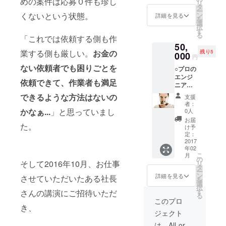
合がご
めの案件は応募０件も珍し
リ
式会社
ロゴ・
載せ換
タ
サービ
ざいま
ー
イーガ
リンク
えに挑
ン
くないという状態。
スを
詳細を見る
す。 ※
を
オで働
付） ○
戦した
選
作って
特定の
択
き始め
公開前
けど行
す
リリー
商品・
る
る。 ○
にアカ
「これでは依頼する側も作
き詰
スする
宗教等
エンジ
50,
ウント
まっ
ところ
のPR活
業する側も厳しい。
お金の
ニア2年
残り5
作成、
000
た...」
まで体
動は致
円
目の
コマリ
こんな
験がで
しかね
ない依頼者でも困りごとを
2016
○プロの
ゴト投
トラブ
きる講
ますの
年、い
エンジ
稿権 ○
ルが発
座で
でご理
依頼できて、作業者も満足
い現場
ニアが
お礼の
生して
す。 大
解のほ
に巡り
こっそ
メール
困った
滝と一
できるような方法はないの
ど宜し
支援
会い、
り教え
できあ
こと、
緒にサ
者：
くお願
PHP/La
る！仕
がった
かなぁ...
」と思っていまし
ありま
0人
ポート
いいた
ravelで
事にな
サイト
せん
するの
お届
しま
の開発
る
た。
の紹介
か？ そ
け予
は、
す。 ※
の方が
WordPr
ページ
定：
んなブ
『全員
交通費
得意に
essカス
2017
に、ス
ログ運
がエン
などの
年02
なる。
タマイ
ペシャ
用に
ジニア
経費は
こ
月
○2016
ズ講座
ルサン
の
とって
養成学
別途お
そして2016年10月、お仕事
リ
年10
・
クスと
タ
命取り
校に
支払い
ー
月、
「Word
して
ン
になる
詳細を見る
通った
させていただいたある社長
下さい
を
イーガ
Press
サービ
選
万が一
元シロ
ますよ
択
オで受
でサ
スが続
す
のトラ
さんの講演にご招待いただ
ウト』
うお願
る
託開発
クッと
く限り
ブルか
このプロ
という
いいた
部門の
自分の
き、
御社名
ら、あ
異色の
しま
ジェクト
ディレ
ホーム
を掲載
なたの
エンジ
す。 対
クター
ページ
いたし
ブログ
は、All-or-
ニア集