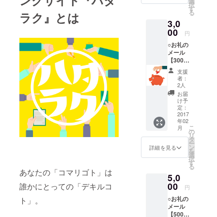
ングサイト『ハタ
選
択
前にア
す
る
ラク』とは
カウン
3,0
トを発
行いた
00
円
しま
○お礼の
す。 公
メール
開前か
【3000
らコマ
円】 ご
リゴト
支援
支援金
の投稿
者：
として
が可能
2人
ありが
になる
お届
たく頂
ので、
け予
戴いた
注目度
定：
しま
2017
の高い
年02
す。 大
公開日
こ
月
滝より
にあな
の
リ
感謝の
たのコ
タ
ー
気持ち
マリゴ
ン
詳細を見る
を
を込め
トを掲
選
択
てお礼
載した
す
る
のメー
状態で
あなたの「コマリゴト」は
5,0
ルをお
スター
送りい
00
誰かにとっての「デキルコ
トする
円
たしま
ことが
○お礼の
ト」。
す。
できま
メール
す。 ※⬇︎
【5000
こちら