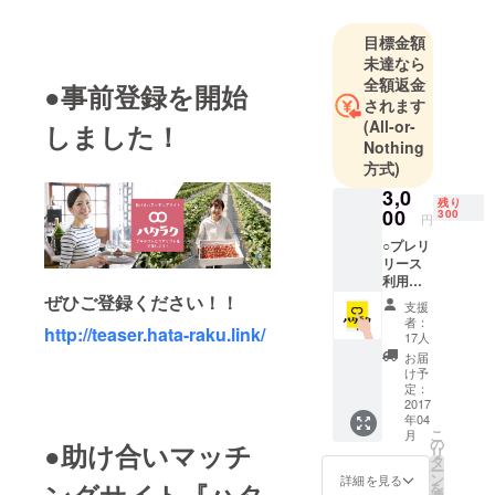
を転々とし
目標金額
ています。
未達なら
全額返金
●事前登録を開始
されます
(All-or-
しました！
Nothing
方式)
3,0
残り
00
300
円
○プレリ
リース
利用権
（アカ
ぜひご登録ください！！
支援
ウント
者：
http://teaser.hata-raku.link/
作成・
17人
コマリ
お届
ゴト投
け予
稿が可
定：
能で
2017
年04
す。）
こ
月
○お礼の
の
●助け合いマッチ
リ
メール
タ
ー
サービ
ン
詳細を見る
を
ス公開