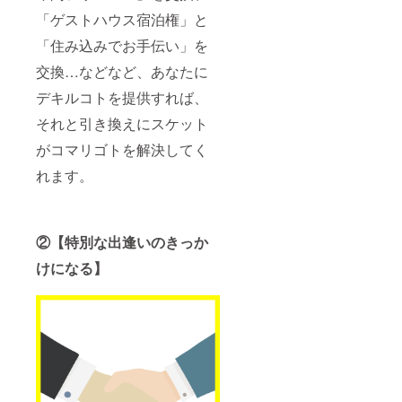
細】 開
「ゲストハウス宿泊権」と
催日：2
月25日
「住み込みでお手伝い」を
（土）
、2月26
交換…などなど、あなたに
日
（日）
デキルコトを提供すれば、
の2日間
それと引き換えにスケット
時間 ：
10時〜
がコマリゴトを解決してく
18時 持
参物：
れます。
Mac 場
所 ：
丸ノ内
線 新宿
御苑駅
②【特別な出逢いのきっか
から徒
けになる】
歩5分の
ところ
にある
屋内ス
ペース