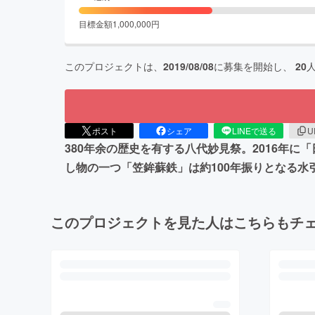
目標金額
1,000,000
円
このプロジェクトは、
2019/08/08
に募集を開始し、
20
ポスト
シェア
LINEで送る
U
380年余の歴史を有する八代妙見祭。2016年
し物の一つ「笠鉾蘇鉄」は約100年振りとなる水
このプロジェクトを見た人はこちらもチ