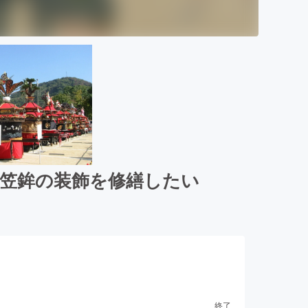
笠鉾の装飾を修繕したい
終了