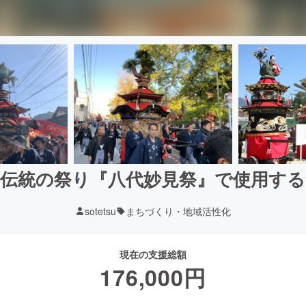
る伝統の祭り『八代妙見祭』で使用する
sotetsu
まちづくり・地域活性化
現在の支援総額
176,000
円