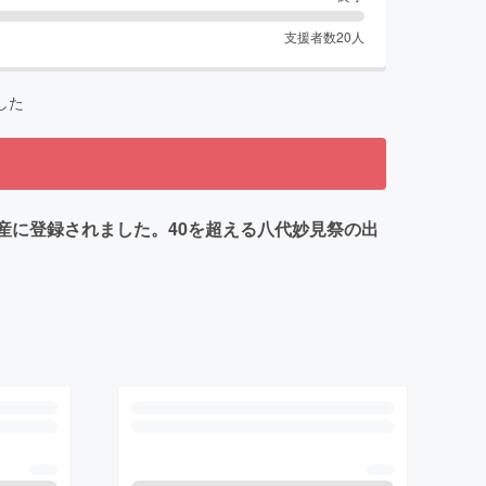
支援者数
20
人
した
遺産に登録されました。40を超える八代妙見祭の出