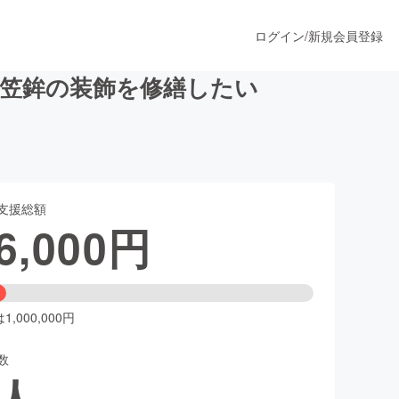
ログイン
/
新規会員登録
笠鉾の装飾を修繕したい
うすぐ公開されます
支援総額
プロダクト
6,000
円
ファッション
スポーツ
,000,000円
数
ア
ソーシャルグッド
人