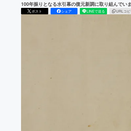
100年振りとなる水引幕の復元新調に取り組んでい
ポスト
シェア
LINEで送る
URLコ