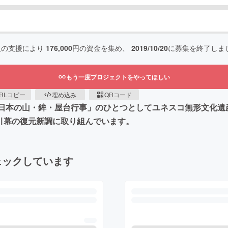
人の支援により
176,000
円の資金を集め、
2019/10/20
に募集を終了しま
もう一度プロジェクトをやってほしい
RLコピー
埋め込み
QRコード
に「日本の山・鉾・屋台行事」のひとつとしてユネスコ無形文化
引幕の復元新調に取り組んでいます。
ェックしています