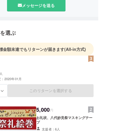
メッセージを送る
を選ぶ
標金額未達でもリターンが届きます
(All-in方式)
人
：2020年01月
このリターンを選択する
る
5,000
円
お礼状、八代妙見祭マスキングテー
プ
支援者：6人