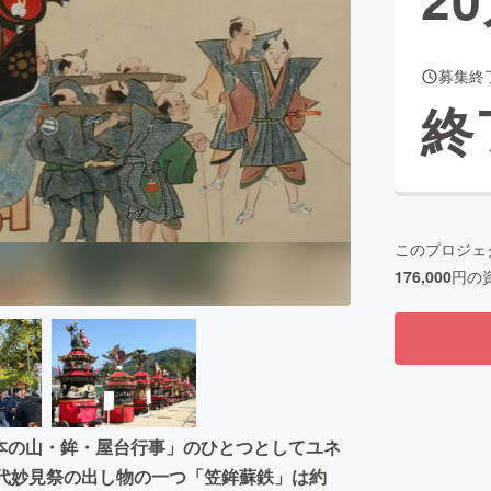
募集終
CAMPFIRE for Social Good
CAMPFIRE Creation
終
CAMPFIREふるさと納税
machi-ya
コミュニティ
このプロジェ
176,000
円の
日本の山・鉾・屋台行事」のひとつとしてユネ
八代妙見祭の出し物の一つ「笠鉾蘇鉄」は約