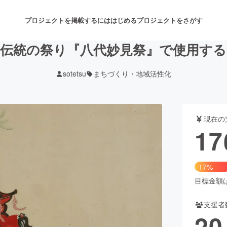
プロジェクトを掲載するには
はじめる
プロジェクトをさがす
る伝統の祭り『八代妙見祭』で使用する
sotetsu
まちづくり・地域活性化
注目のリターン
注目の新着プロジェクト
募集終了が近いプロジェクト
も
現在の
音楽
舞台・パフォーマンス
17
ゲーム・サービス開発
フード・飲食店
17%
書籍・雑誌出版
アニメ・漫画
目標金額は1
支援者
チャレンジ
ビューティー・ヘルスケ
20