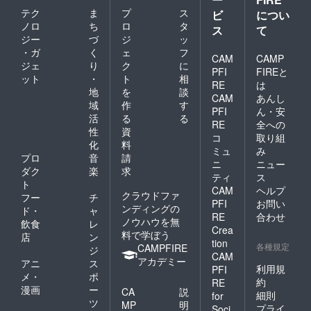
テク
ま
プ
ス
ビ
につい
ノロ
ち
ロ
タ
ス
て
ジー
づ
ジ
ッ
・ガ
く
ェ
フ
CAM
CAMP
ジェ
り
ク
に
PFI
FIREと
ット
・
ト
相
RE
は
地
を
談
CAM
あんし
域
作
す
PFI
ん・安
活
る
る
RE
全への
性
資
コ
取り組
化
料
ミュ
み
プロ
音
請
ニ
ニュー
ダク
楽
求
ティ
ス
ト
CAM
ヘルプ
クラウドファ
フー
チ
PFI
お問い
ンディングの
ド・
ャ
RE
合わせ
ノウハウを無
飲食
レ
Crea
料で学ぼう
店
ン
tion
各種規定
CAMPFIRE
ジ
CAM
アカデミー
アニ
ス
利用規
PFI
メ・
ポ
約
RE
漫画
ー
CA
説
細則
for
ツ
MP
明
プライ
Soci