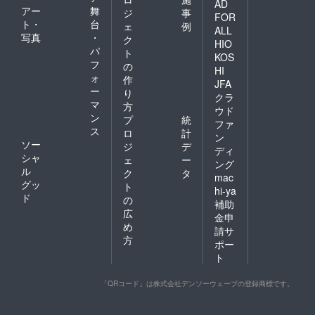
AD
アー
舞
ジ
事
FOR
ト・
台
ェ
例
ALL
写真
・
ク
HIO
パ
ト
KOS
フ
の
HI
ォ
作
JFA
ー
り
クラ
マ
方
ウド
ン
プ
統
ファ
ス
ロ
計
ン
ソー
ジ
デ
ディ
シャ
ェ
ー
ング
ル
ク
タ
mac
グッ
ト
hi-ya
ド
の
補助
広
金申
め
請サ
方
ポー
ト
「QRコード」は株式会社デンソーウェーブの登録商標です。