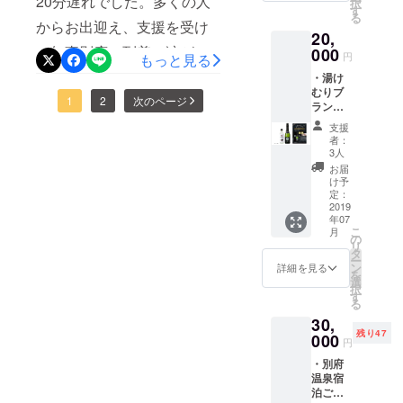
20分遅れでした。多くの人
択
す
る
からお出迎え、支援を受け
20,
て無事別府へ到着。涙が止
000
円
もっと見る
まりません。この運動を続
・湯け
むりブ
けて参ります。今後共よろ
1
2
次のページ
ランド
日本
しくおねがいします。あり
支援
酒・焼
者：
酎セッ
がとうございました。感謝
3人
ト ・特
お届
申し上げます。スタッフ一
別記念
け予
品（T
定：
同。
シャ
2019
年07
ツ） 地
こ
月
元を代
の
リ
表する
タ
ー
酒蔵と
ン
詳細を見る
を
コラボ
選
択
した日
す
る
本酒と
30,
焼酎の
残り47
セット
000
円
と、 SL
・別府
湯けむ
温泉宿
り号か
泊ご招
ら、大