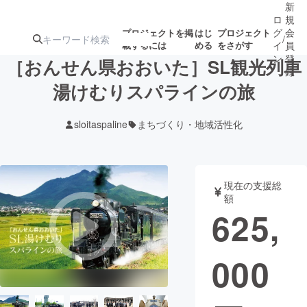
新
ロ
規
グ
会
プロジェクトを掲
はじ
プロジェクト
/
載するには
める
をさがす
イ
員
ン
登
［おんせん県おおいた］SL観光列車
録
湯けむりスパラインの旅
人気のプロ
注目のリ
注目の新着プロ
募集終了が近いプ
もうすぐ公開
sloitaspaline
まちづくり・地域活性化
ジェクト
ターン
ジェクト
ロジェクト
されます
アート・写真
音楽
現在の支援総
額
625,
テクノロジー・ガジェット
ゲーム・サ
000
映像・映画
書籍・雑誌
ビジネス・起業
チャレンジ