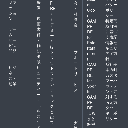
ファ
映
FI
会
バシー
al
ッ
像
RE
・
ポリ
Goo
ショ
・
ア
相
シー
d
ン
映
カ
談
特定商
CAM
画
デ
会
取引法
PFI
ゲー
書
ミ
に基づ
RE
ム・
籍
ー
く表記
for
サー
・
と
情報セ
Ente
ビス
雑
は
キュリ
rtain
開発
誌
ク
サ
ティ方
men
出
ラ
ポ
針
t
版
ウ
ー
反社基
CAM
ビジ
ビ
ド
ト
本方針
PFI
ネ
ュ
フ
サ
カスタ
RE
ス・
ー
ァ
ー
マーハ
for
起業
テ
ン
ビ
ラスメ
Spor
ィ
デ
ス
ントに
ts
ー
ィ
対する
CAM
・
ン
考え方
PFI
ヘ
グ
クッ
RE
ル
と
キーポ
ふる
ス
は
リシー
さと
ケ
プ
実
納税
ア
ロ
施