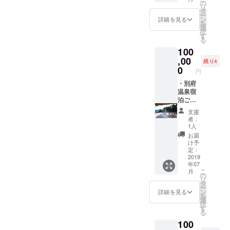
ト、T
年間有
の
リ
シャ
効 人
タ
ー
ツ） 高
数：50
ン
詳細を見る
を
級いぶ
名さま
選
択
し銀の
宿泊
す
る
オリジ
先：下
100
ナルピ
記の宿
ンバッ
,00
に受付
残り4
ジと、
順の割
0
円
SL湯け
り当て
むり号
・別府
となり
から、
温泉宿
ます
大分県
泊ご招
内を
待 ・SL
ゆわ
支援
走って
湯けむ
いの宿
者：
いた現
り号ご
竹之
1人
役時代
招待 日
井 10
お届
の写真
田～別
名
け予
入りT
府 ・別
定：
シャツ
府特別
2019
べっ
年07
です。
記念品
ぷ好
こ
月
（湯け
楽
の
リ
むりブ
20
タ
ー
ランド
名
ン
詳細を見る
を
日本
選
択
酒・焼
観光
す
る
酎セッ
ホテル
100
ト、高
なぎ