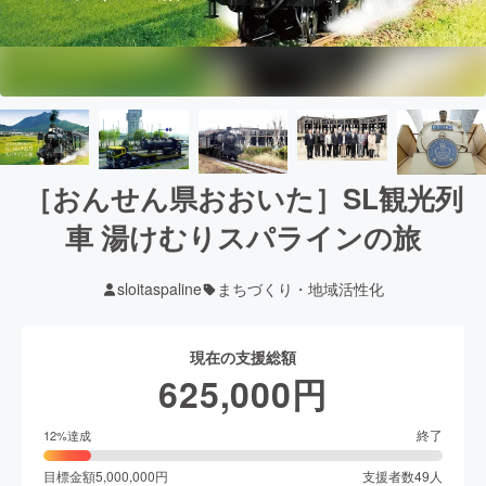
［おんせん県おおいた］SL観光列
車 湯けむりスパラインの旅
sloitaspaline
まちづくり・地域活性化
現在の支援総額
625,000
円
終了
12
%達成
目標金額
5,000,000
円
支援者数
49
人