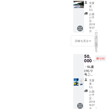
待 ・オ
分県内
支援
リジナ
を走っ
者：
ルTシャ
ていた
3人
ツ 1枚
現役時
お届
おんせ
代の写
け予
ん県お
真入りT
定：
おいた
2019
シャツ
年07
を満喫
です。
こ
月
できる
の
リ
温泉宿
タ
ー
の宿泊
ン
詳細を見る
を
と、 大
選
択
分県内
す
る
を走っ
50,
ていた
残り20
SLの現
000
円
役時代
・SL湯
の写真
けむり
入りT
号ご招
シャツ
待 日田
です。
支援
～別府
宿泊
者：
・特別
日：平
0人
記念品
日利用
お届
（高級
のみ 有
け予
ピン
効期
定：
バッジ
2019
間：発
年07
2個セッ
券から1
こ
月