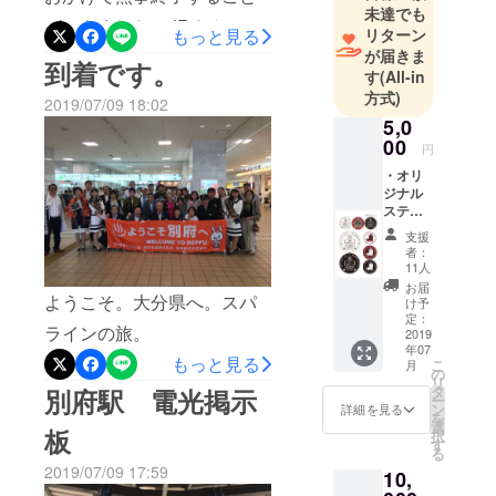
未達でも
ができました。JRさんの絶
リターン
もっと見る
が届きま
大なる協力をえて実現した
到着です。
す
(All-in
この企画は、駅や沿線に危
方式)
2019/07/09 18:02
険防止、資金集め、各市町
5,0
00
村のおもてなし等々数多く
円
・オリ
のボランティアに支えられ
ジナル
て実現しました。この感動
ステッ
カー SL
支援
と感謝は今後の活動の原動
湯けむ
者：
りブラ
11人
力になると思います。今後
ンド
お届
マーク
ようこそ。大分県へ。スパ
共よろしくおねがいしま
け予
入りB6
定：
ラインの旅。
す。感謝申し上げます。
版シー
2019
年07
ルで
もっと見る
こ
（涙）次回まで皆様お元気
月
す。
の
リ
タ
別府駅 電光掲示
で!!。「SL大分」で検索たく
ー
ン
詳細を見る
を
選
さんの動画が出てきます。
板
択
す
る
朝日新聞さんはなんと空撮
2019/07/09 17:59
10,
をしています。必見です。