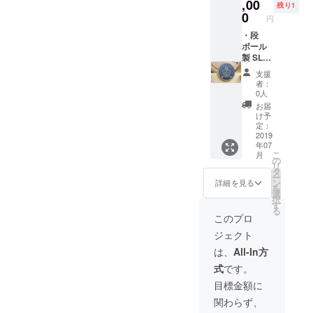
級ピン
,00
さ 10
残り1
バッジ
名
0
円
3個セッ
ト） お
・段
んせん
ボール
ニュー
県おお
製 SL湯
ツル
いたを
けむり
タ
支援
満喫で
号ヘッ
10名
者：
きる温
ドマー
※現地ま
0人
泉宿の
ク進呈
での往
お届
宿泊
・別府
復交通
け予
と、 地
温泉宿
費は当
定：
元を代
泊ご招
2019
選者ご
年07
表する
待 ・SL
本人様
こ
月
酒蔵と
湯けむ
の負担
の
リ
コラボ
り号ご
となり
タ
ー
した日
招待 日
ます
ン
詳細を見る
を
本酒と
田～別
選
択
焼酎の
府 ・特
す
る
セット
別記念
このプロ
と、 高
品（湯
ジェクト
級いぶ
けむり
し銀の
ブラン
は、
All-In方
オリジ
ド 日本
式
です。
ナルピ
酒・焼
ンバッ
酎セッ
目標金額に
ジで
ト、高
関わらず、
す。 宿
級ピン