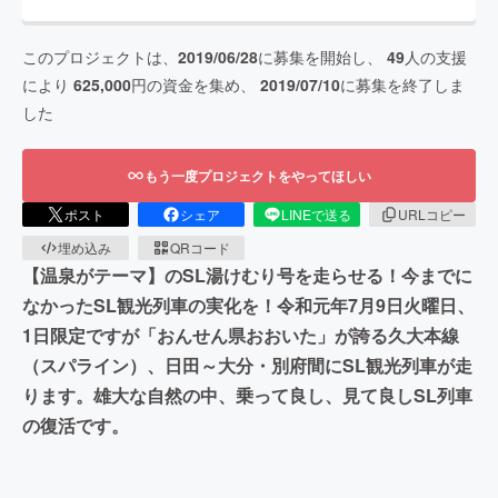
このプロジェクトは、
2019/06/28
に募集を開始し、
49
人の支援
により
625,000
円の資金を集め、
2019/07/10
に募集を終了しま
した
もう一度プロジェクトをやってほしい
ポスト
シェア
LINEで送る
URLコピー
埋め込み
QRコード
【温泉がテーマ】のSL湯けむり号を走らせる！今までに
なかったSL観光列車の実化を！令和元年7月9日火曜日、
1日限定ですが「おんせん県おおいた」が誇る久大本線
（スパライン）、日田～大分・別府間にSL観光列車が走
ります。雄大な自然の中、乗って良し、見て良しSL列車
の復活です。