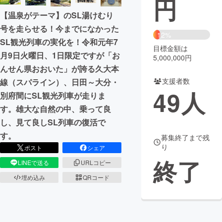
円
【温泉がテーマ】のSL湯けむり
まちづくり・地域活性化
号を走らせる！今までになかった
12%
SL観光列車の実化を！令和元年7
目標金額は
CAMPFIRE for Social Good
CAMPFIRE Creation
月9日火曜日、1日限定ですが「お
5,000,000円
CAMPFIREふるさと納税
machi-ya
コミュニティ
んせん県おおいた」が誇る久大本
支援者数
線（スパライン）、日田～大分・
49
人
別府間にSL観光列車が走りま
す。雄大な自然の中、乗って良
し、見て良しSL列車の復活で
す。
募集終了まで残
り
ポスト
シェア
終了
LINEで送る
URLコピー
埋め込み
QRコード