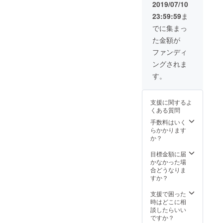
泊日：
バッジ
2019/07/10
2019/7/
3個セッ
23:59:59
ま
9(火) 1
ト） SL
泊2食付
段ボー
でに集まっ
人数：
ルアー
た金額が
ペア5組
ト展で
10名さ
実際に
ファンディ
ま 宿泊
展示し
ングされま
先：ゆ
たヘッ
わいの
ドマー
す。
宿竹乃
クを進
井
呈！、
おんせ
支援に関するよ
ん県お
くある質問
おいた
を満喫
手数料はいく
できる
らかかります
温泉宿
か？
の宿泊
と、 地
目標金額に届
元を代
かなかった場
表する
合どうなりま
酒蔵と
すか？
コラボ
した日
支援で困った
本酒と
時はどこに相
焼酎の
談したらいい
セット
ですか？