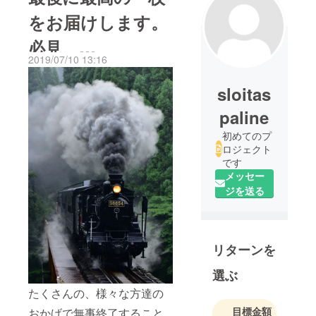
をお届けします。
必見、
2019/07/10 13:16
YouTube「SL大
sloitas
分」検索。
paline
初めてのプ
ロジェクト
です
メッセー
ジを送る
リターンを
選ぶ
たくさんの、様々な方達の
目標金額
おかげで無事終了すること