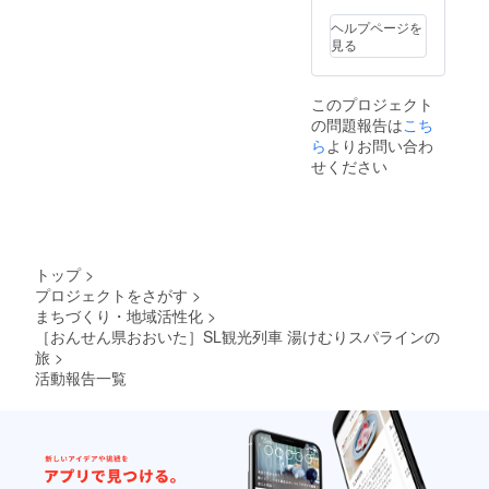
と、 高
級いぶ
ヘルプページを
し銀の
見る
オリジ
ナルピ
ンバッ
このプロジェクト
ジで
の問題報告は
こち
す。 宿
泊日：
ら
よりお問い合わ
2019/7/
せください
9(火) 1
泊2食付
人数：
ペア1組
2名さま
宿泊
トップ
>
先：ゆ
プロジェクトをさがす
>
わいの
まちづくり・地域活性化
>
宿竹乃
井
［おんせん県おおいた］SL観光列車 湯けむりスパラインの
旅
>
活動報告一覧