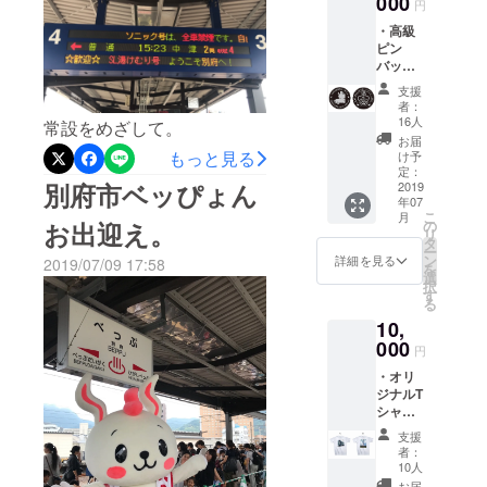
000
円
それでは、また。
・高級
ピン
バッジ
2個セッ
支援
ト 高級
者：
いぶし
16人
常設をめざして。
銀のオ
お届
リジナ
もっと見る
け予
ルピン
定：
別府市ベッぴょん
バッジ
2019
年07
です。
こ
月
の
お出迎え。
リ
タ
ー
ン
詳細を見る
2019/07/09 17:58
を
選
択
す
る
10,
000
円
・オリ
ジナルT
シャツ
or トー
支援
トバッ
者：
グ SL湯
10人
けむり
お届