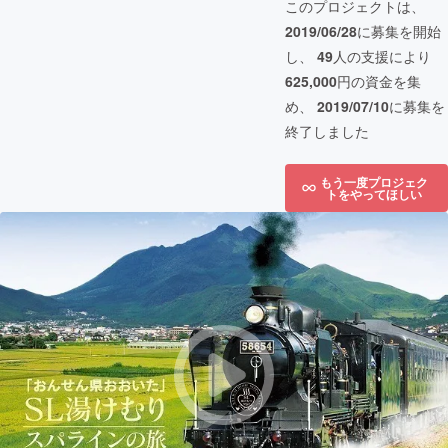
このプロジェクトは、
2019/06/28
に募集を開始
し、
49
人の支援により
625,000
円の資金を集
め、
2019/07/10
に募集を
終了しました
もう一度プロジェク
トをやってほしい