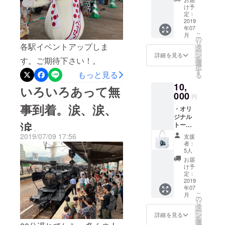
号か
け予
ら、大
定：
分県内
2019
年07
を走っ
こ
月
ていた
の
リ
現役時
各駅イベントアップしま
タ
ー
代の写
ン
詳細を見る
を
す。ご期待下さい！。
真入りT
選
択
シャツ
す
もっと見る
る
or トー
10,
トバッ
いろいろあって無
グで
000
円
す。
事到着。涙、涙、
・オリ
ジナル
涙。
トート
バッグ
2019/07/09 17:56
支援
者：
5人
お届
け予
定：
2019
年07
こ
月
の
リ
タ
ー
ン
詳細を見る
を
選