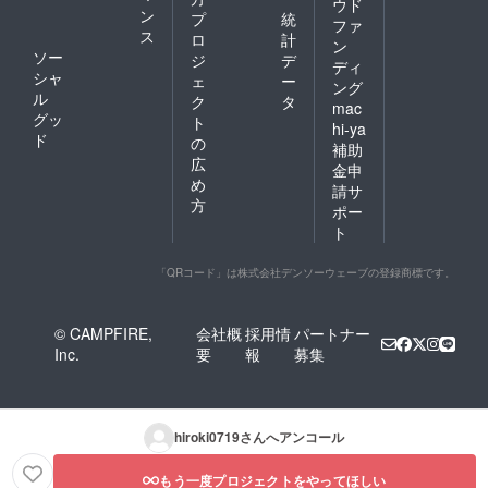
ウド
ン
プ
統
ファ
ス
ロ
計
ン
ソー
ジ
デ
ディ
シャ
ェ
ー
ング
ル
ク
タ
mac
グッ
ト
hi-ya
ド
の
補助
広
金申
め
請サ
方
ポー
ト
「QRコード」は株式会社デンソーウェーブの登録商標です。
© CAMPFIRE,
会社概
採用情
パートナー
Inc.
要
報
募集
hiroki0719
さんへアンコール
もう一度プロジェクトをやってほしい