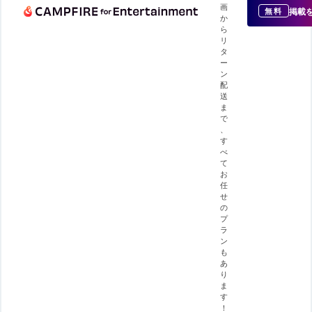
画
掲載
無料
か
ら
リ
タ
ー
ン
配
送
ま
で
、
す
べ
て
お
任
せ
の
プ
ラ
ン
も
あ
り
ま
す
！