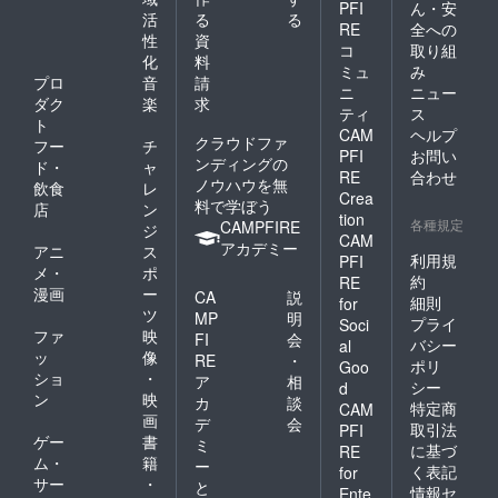
PFI
ん・安
活
る
る
RE
全への
性
資
コ
取り組
化
料
ミュ
み
プロ
音
請
ニ
ニュー
ダク
楽
求
ティ
ス
ト
CAM
ヘルプ
クラウドファ
フー
チ
PFI
お問い
ンディングの
ド・
ャ
RE
合わせ
ノウハウを無
飲食
レ
Crea
料で学ぼう
店
ン
tion
各種規定
CAMPFIRE
ジ
CAM
アカデミー
アニ
ス
利用規
PFI
メ・
ポ
約
RE
漫画
ー
CA
説
細則
for
ツ
MP
明
プライ
Soci
ファ
映
FI
会
バシー
al
ッ
像
RE
・
ポリ
Goo
ショ
・
ア
相
シー
d
ン
映
カ
談
特定商
CAM
画
デ
会
取引法
PFI
ゲー
書
ミ
に基づ
RE
ム・
籍
ー
く表記
for
サー
・
と
情報セ
Ente