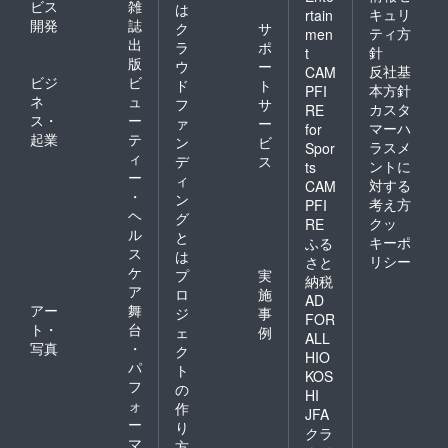
ビス
雑
は
キュリ
rtain
開発
誌
ク
サ
ティ方
men
出
ラ
ポ
針
t
版
ウ
ー
反社基
CAM
ビジ
ビ
ド
ト
本方針
PFI
ネ
ュ
フ
サ
カスタ
RE
ス・
ー
ァ
ー
マーハ
for
起業
テ
ン
ビ
ラスメ
Spor
ィ
デ
ス
ントに
ts
ー
ィ
対する
CAM
・
ン
考え方
PFI
ヘ
グ
クッ
RE
ル
と
キーポ
ふる
ス
は
リシー
さと
ケ
プ
実
納税
ア
ロ
施
AD
アー
舞
ジ
事
FOR
ト・
台
ェ
例
ALL
写真
・
ク
HIO
パ
ト
KOS
フ
の
HI
ォ
作
JFA
ー
り
クラ
マ
方