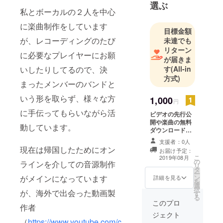
選ぶ
私とボーカルの２人を中心
に楽曲制作をしています
目標金額
が、レコーディングのたび
未達でも
リターン
に必要なプレイヤーにお願
が届きま
いしたりしてるので、決
す
(All-in
方式)
まったメンバーのバンドと
いう形を取らず、様々な方
1,000
円
に手伝ってもらいながら活
ビデオの先行公
開や楽曲の無料
動しています。
ダウンロード等
のリターンを行
支援者：0人
いたいと思いま
現在は帰国したためにオン
お届け予定：
す。メールアド
こ
2019年08月
の
レスをいただき
ラインを介しての音源制作
リ
タ
ますので、そち
ー
がメインになっています
ン
らから提供でき
詳細を見る
を
選
る範囲で新たに
択
が、海外で出会った動画製
す
案が出ましたら
る
増やしていきま
このプロ
作者
す。 ※8月と設定
ジェクト
していますが、
（
https://www.youtube.com/c