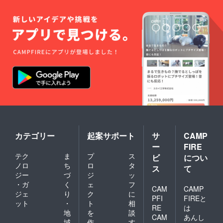
カテゴリー
起案サポート
サ
CAMP
ー
FIRE
テク
ま
プ
ス
ビ
につい
ノロ
ち
ロ
タ
ス
て
ジー
づ
ジ
ッ
・ガ
く
ェ
フ
CAM
CAMP
ジェ
り
ク
に
PFI
FIREと
ット
・
ト
相
RE
は
地
を
談
CAM
あんし
域
作
す