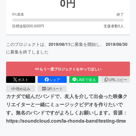
0
円
終了
0
%達成
目標金額
300,000
円
支援者数
0
人
このプロジェクトは、
2019/06/11
に募集を開始し、
2019/06/30
に募集を終了しました
もう一度プロジェクトをやってほしい
ポスト
シェア
LINEで送る
URLコピー
埋め込み
QRコード
カナダで組んだバンドで、友人を介して出会った映像ク
リエイターと一緒にミュージックビデオを作りたいで
す。無名のバンドですがよろしくお願いします。音源：
https://soundcloud.com/la-rhonda-band/testing-time