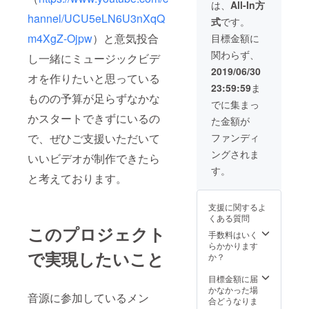
早くなる可能性
は、
All-In方
があります。
hannel/UCU5eLN6U3nXqQ
式
です。
m4XgZ-Ojpw
）と意気投合
目標金額に
関わらず、
し一緒にミュージックビデ
2019/06/30
オを作りたいと思っている
23:59:59
ま
ものの予算が足らずなかな
でに集まっ
かスタートできずにいるの
た金額が
で、ぜひご支援いただいて
ファンディ
ングされま
いいビデオが制作できたら
す。
と考えております。
支援に関するよ
くある質問
このプロジェクト
手数料はいく
らかかります
で実現したいこと
か？
目標金額に届
かなかった場
音源に参加しているメン
合どうなりま