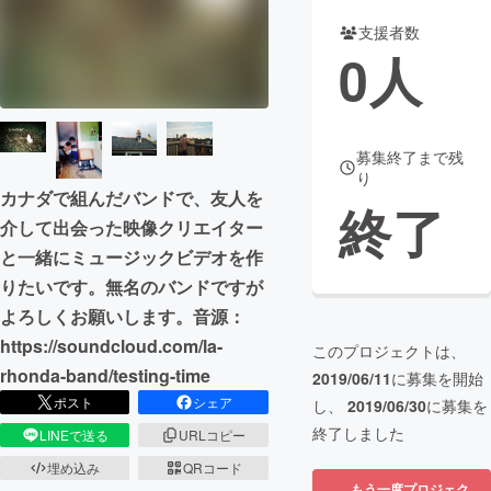
支援者数
まちづくり・地域活性化
0
人
CAMPFIRE for Social Good
CAMPFIRE Creation
CAMPFIREふるさと納税
machi-ya
コミュニティ
募集終了まで残
り
カナダで組んだバンドで、友人を
終了
介して出会った映像クリエイター
と一緒にミュージックビデオを作
りたいです。無名のバンドですが
よろしくお願いします。音源：
https://soundcloud.com/la-
このプロジェクトは、
rhonda-band/testing-time
2019/06/11
に募集を開始
ポスト
シェア
し、
2019/06/30
に募集を
終了しました
LINEで送る
URLコピー
埋め込み
QRコード
もう一度プロジェク