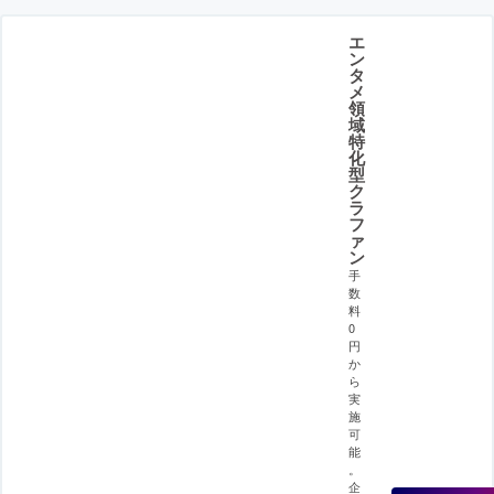
エ
ン
タ
メ
領
域
特
化
型
ク
ラ
フ
ァ
ン
手
数
料
0
円
か
ら
実
施
可
能
。
企