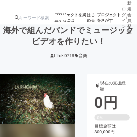
新
ロ
規
グ
会
プロジェクトを掲
はじ
プロジェクト
/
載するには
める
をさがす
イ
員
ン
登
海外で組んだバンドでミュージック
録
ビデオを作りたい！
人気のプロ
注目のリ
注目の新着プロ
募集終了が近いプ
もうすぐ公開
hiroki0719
音楽
ジェクト
ターン
ジェクト
ロジェクト
されます
アート・写真
音楽
現在の支援総
額
0
円
テクノロジー・ガジェット
ゲーム・サ
映像・映画
書籍・雑誌
0%
目標金額は
300,000円
ビジネス・起業
チャレンジ