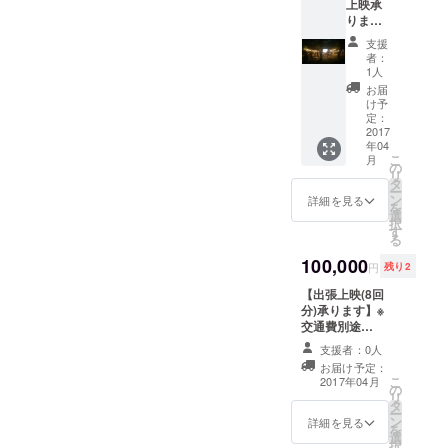
上映承
イベン
オリジ
ります
トなど
ナルス
(2回
スク
テッ
支援
分)】
リーン
カーを
者：
が使え
プレゼ
1人
→発電
るなら
ント！
お届
機もあ
何でも
け予
るので
どう
定：
場所が
2017
ぞ！
年04
あれば
こ
月
どこで
→映画
の
リ
も広げ
上映の
タ
ー
ます
場合は
ン
詳細を見る
を
上映料
選
択
→ビデ
金が発
す
る
オレ
生しま
ターや
100,000
す(応相
円
残り2
サプラ
談) ・オ
イズ、
【出張上映(8回
リジナ
イベン
分)承ります】※
ルTシャ
トなど
交通費別途
ツＳ・
スク
→カフェ
Ⅿ・Ⅼの
支援者：0人
リーン
など定期イベン
中から
お届け予定：
が使え
トにオススメ！
一枚プ
こ
2017年04月
るなら
の
→発電機
レゼン
リ
何でも
タ
もあるので場所
ト(画像
ー
どう
ン
があればどこで
はイ
詳細を見る
を
ぞ！
選
も広げます
メージ
択