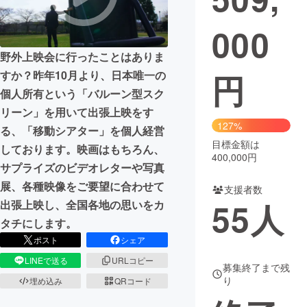
000
野外上映会に行ったことはありま
円
すか？昨年10月より、日本唯一の
個人所有という「バルーン型スク
リーン」を用いて出張上映をす
127%
る、「移動シアター」を個人経営
目標金額は
しております。映画はもちろん、
400,000円
サプライズのビデオレターや写真
展、各種映像をご要望に合わせて
支援者数
55
人
出張上映し、全国各地の思いをカ
タチにします。
ポスト
シェア
LINEで送る
URLコピー
募集終了まで残
り
埋め込み
QRコード