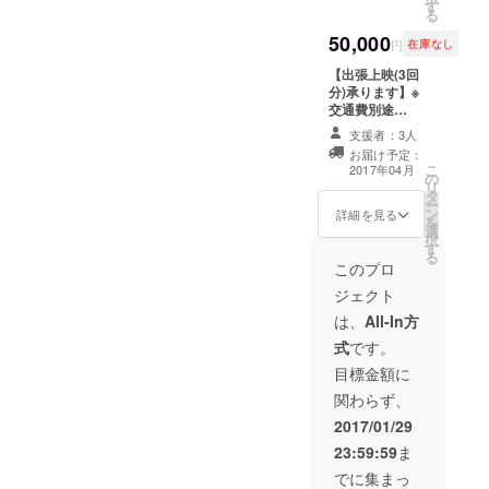
す
→ビデオ
です) ・
る
→映画
レターやサプラ
手書き
50,000
上映の
イズ、イベント
でお礼
円
在庫なし
場合は
などスクリーン
の手紙
【出張上映(3回
上映料
が使えるなら何
を書か
分)承ります】※
金が発
でもどうぞ！
せてく
交通費別途
生しま
→映画上
ださい
→発電機
す(応相
映の場合は上映
・ご希
支援者：3人
もあるので場所
談) ・オ
料金が発生しま
望の
お届け予定：
があればどこで
リジナ
す(応相談) ・オ
Journe
こ
2017年04月
の
も広げます
ルTシャ
リジナルTシャツ
y
リ
タ
→ビデオ
ツＳ・
Ｓ・Ⅿ・Ⅼの中か
Screen
ー
ン
レターやサプラ
Ⅿ・Ⅼの
詳細を見る
ら一枚プレゼン
オリジ
を
選
イズ、イベント
中から
ト(画像はイメー
ナルス
択
す
などスクリーン
一枚プ
ジです) ・手書き
テッ
る
が使えるなら何
レゼン
このプロ
でお礼の手紙を
カーを
でもどうぞ！
ト(画像
書かせてくださ
プレゼ
ジェクト
→映画上
はイ
い ・ご希望の
ント！
映の場合は上映
メージ
は、
All-In方
Journey Screen
料金が発生しま
です) ・
オリジナルス
式
です。
す(応相談) ・オ
手書き
テッカーをプレ
リジナルTシャツ
でお礼
目標金額に
ゼント！
Ｓ・Ⅿ・Ⅼの中か
の手紙
関わらず、
ら一枚プレゼン
を書か
ト(画像はイメー
せてく
2017/01/29
ジです) ・手書き
ださい
23:59:59
ま
でお礼の手紙を
・ご希
書かせてくださ
望の
でに集まっ