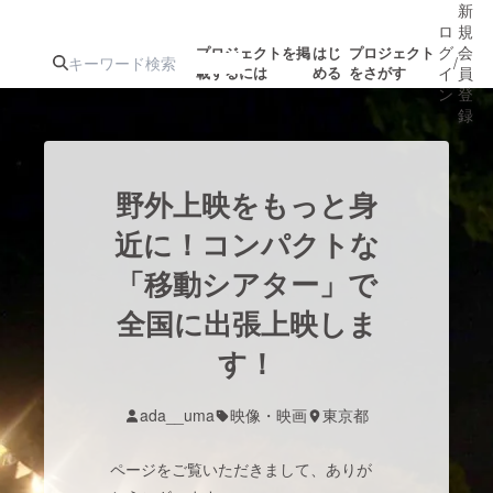
新
ロ
規
グ
会
プロジェクトを掲
はじ
プロジェクト
/
載するには
める
をさがす
イ
員
ン
登
録
人気のプロ
注目のリ
注目の新着プロ
募集終了が近いプ
もうすぐ公開
野外上映をもっと身
ジェクト
ターン
ジェクト
ロジェクト
されます
近に！コンパクトな
「移動シアター」で
アート・写真
音楽
全国に出張上映しま
テクノロジー・ガジェット
す！
ゲーム・サ
映像・映画
書籍・雑誌
ada__uma
映像・映画
東京都
ページをご覧いただきまして、ありが
ビジネス・起業
チャレンジ