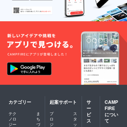
カテゴリー
起案サポート
サ
CAMP
ー
FIRE
テク
ま
プ
ス
ビ
につい
ノロ
ち
ロ
タ
ス
て
ジー
づ
ジ
ッ