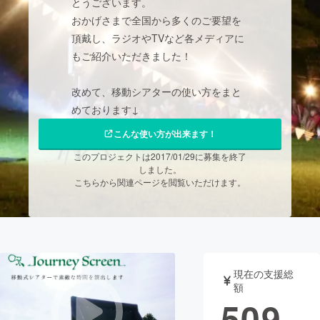
とうございます。
おかげさまで全国から多くのご要望を
まちづくり・地域活性化
頂戴し、ラジオやTVなど各メディアに
もご紹介いただきました！
CAMPFIRE for Social Good
CAMPFIRE Creation
改めて、移動シアターの使い方をまと
CAMPFIREふるさと納税
machi-ya
コミュニティ
めております↓
こんな使い方が出来ます！
このプロジェクトは2017/01/29に募集を終了
しました。
こちらから関連ページを閲覧いただけます。
現在の支援総
額
509,