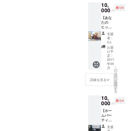
ント！
10,
ます。
残り5
教えた
000
円
経験は
【あな
ないの
たの
で体験
ヒッチ
してみ
ハイク
たい初
支援
をサ
心者の
者：
ポート
方を募
0人
しま
集しま
お届
す】
す。(交
け予
(やって
通費は
定：
みたい
2017
関東の
年04
けど勇
方は無
こ
月
気
料) ・ス
の
リ
が…、
タジオ
タ
ー
という
利用料
ン
詳細を見る
を
方と一
金込み
選
択
緒に
・オリ
す
る
ヒッチ
ジナルT
10,
ハイ
シャツ
残り4
ク！）
000
Ｓ・
円
・オリ
Ⅿ・Ⅼの
【ホー
ジナルT
中から
ムパー
シャツ
一枚プ
ティー
Ｓ・
レゼン
限定！
Ⅿ・Ⅼの
ト(画像
支援
あなた
中から
はイ
者：