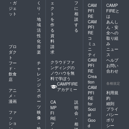
・ガ
く
ェ
フ
CAM
CAMP
ジェ
り
ク
に
PFI
FIREと
ット
・
ト
相
RE
は
地
を
談
CAM
あんし
域
作
す
PFI
ん・安
活
る
る
RE
全への
性
資
コ
取り組
化
料
ミュ
み
プロ
音
請
ニ
ニュー
ダク
楽
求
ティ
ス
ト
CAM
ヘルプ
クラウドファ
フー
チ
PFI
お問い
ンディングの
ド・
ャ
RE
合わせ
ノウハウを無
飲食
レ
Crea
料で学ぼう
店
ン
tion
各種規定
CAMPFIRE
ジ
CAM
アカデミー
アニ
ス
利用規
PFI
メ・
ポ
約
RE
漫画
ー
CA
説
細則
for
ツ
MP
明
プライ
Soci
ファ
映
FI
会
バシー
al
ッ
像
RE
・
ポリ
Goo
ショ
・
ア
相
シー
d
ン
映