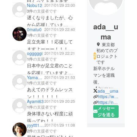
白くってドキドキする(
Nobu12
2017/01/29 23:00
´ ▽ ` )
3件
の支援者です
いつか上映観れるの楽
遅くなりましたが、心
しみにしてるね
ada__u
から応援していま
0matu0
2017/01/29 22:40
す！！また会おうね。
ma
1件
の支援者です
いつか、昭和の映画の
足立先輩！！応援して
東京都
上映会をやりたい
ますよーーー！！！
初めてのプ
ogggggi
2017/01/29 22:21
な！！！ドラム持って
ロジェクト
1件
の支援者です
ないけど、一度やって
です
日本中が足立君のこと
新卒ホテル
みたいです。楽しみに
を応援していますよ。
マンを退職
Yamamoto Sota
2017/01/29 21:53
今までのように、どん
後、
1件
の支援者です
な出会いも大切に。私
【Journey
あえてのドラムレッス
ada__uma
の子供たちがわくわく
Screen】と
https://www.instagram.com/ada__uma/
Ayami63
2017/01/29 20:25
いう名で移
するような世界を作っ
https://note.mu/adauma
1件
の支援者です
メッセー
動シアター
てくださいね。
身体壊さない程度に頑
ジを送る
を始めまし
張ってね！！
た。映画で
yyyttt1221
2017/01/29 11:08
も各種ムー
2件
の支援者です
ビーでも、