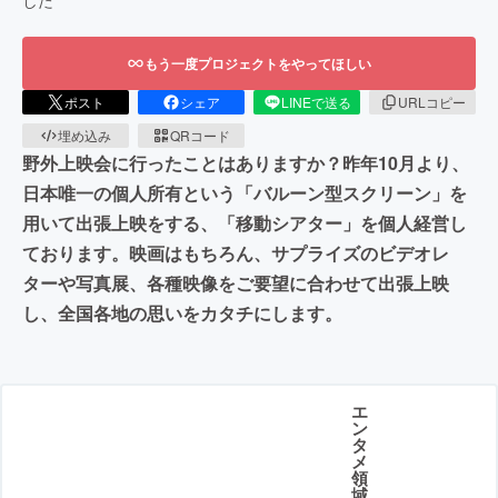
した
もう一度プロジェクトをやってほしい
ポスト
シェア
LINEで送る
URLコピー
埋め込み
QRコード
野外上映会に行ったことはありますか？昨年10月より、
日本唯一の個人所有という「バルーン型スクリーン」を
用いて出張上映をする、「移動シアター」を個人経営し
ております。映画はもちろん、サプライズのビデオレ
ターや写真展、各種映像をご要望に合わせて出張上映
し、全国各地の思いをカタチにします。
エ
ン
タ
メ
領
域