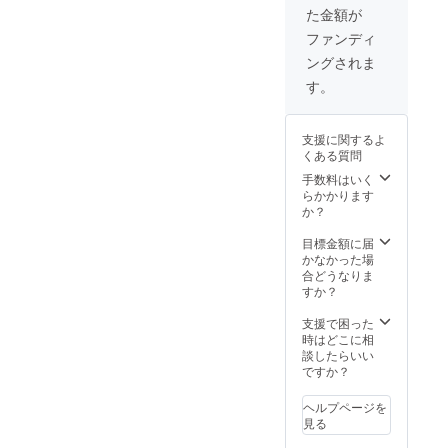
い ・ご希望の
Journe
た金額が
Journey Screen
y
オリジナルス
Screen
ファンディ
テッカーをプレ
オリジ
ングされま
ゼント！
ナルス
テッ
す。
カーを
プレゼ
ント！
支援に関するよ
くある質問
手数料はいく
らかかります
か？
目標金額に届
かなかった場
合どうなりま
すか？
支援で困った
時はどこに相
談したらいい
ですか？
ヘルプページを
見る