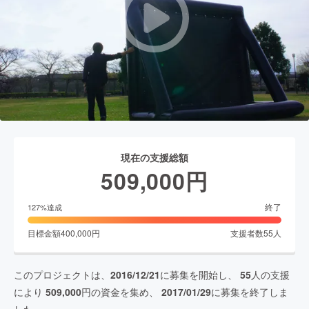
現在の支援総額
509,000
円
終了
127
%達成
目標金額
400,000
円
支援者数
55
人
このプロジェクトは、
2016/12/21
に募集を開始し、
55
人の支援
により
509,000
円の資金を集め、
2017/01/29
に募集を終了しま