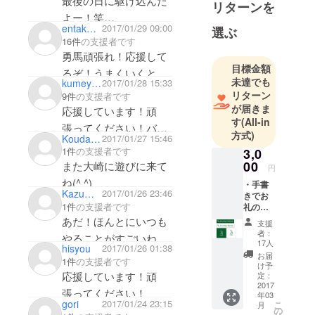
最後の日に駆け込んだ
リターンを
全国どこで
よー！笑
も出張上映
entaku98
2017/01/29 09:00
選ぶ
これからも頑張ってな
16件
の支援者です
します。
(*´꒳`*)
勇馬頑張れ！応援して
目標金額
るぞ！うまくいくとい
学生時代は
未達でも
kumeyuka
2017/01/28 15:33
俺の夢の１つに勇馬の
いねー
国内外ヒッ
リターン
9件
の支援者です
スクリーンでサプライ
チハイクで
が届きま
応援しています！頑
ズプロポーズを演出す
ぶらぶらと
す
(All-in
ってか、もう達成して
張ってください！バ
るっていうのできたか
方式)
放浪。
Koudai Miyashita
2017/01/27 15:46
るのか(笑)
ルーンシネマをはじめ
19歳で日本
1件
の支援者です
ら！笑
3,0
て知りました。上映も
00
また大崎に遊びに来て
一周、翌年
円
楽しみにしています^^
に台湾、さ
ね(^ ^)
・手書
Kazumi Machida
2017/01/26 23:46
きでお
らにはウズ
1件
の支援者です
礼の手
ベキスタン
紙を書
あだ！ほんとにいつも
支援
など中央ア
かせて
者：
やることがすごいね！
くださ
ジアを回り
17人
hisyou
2017/01/26 01:38
い ・ご
自分らしく行きてるあ
お届
ました。
1件
の支援者です
希望の
け予
だがかっこいいよ！
不安しかな
Journe
応援しています！頑
定：
y
2017
^_^
かった最初
張ってください！
年03
Screen
gori
2017/01/24 23:15
すごく忙しいと思うけ
こ
の一歩。出
月
オリジ
の