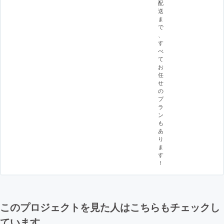
配
送
ま
で
、
す
べ
て
お
任
せ
の
プ
ラ
ン
も
あ
り
ま
す
！
このプロジェクトを見た人はこちらもチェックし
ています