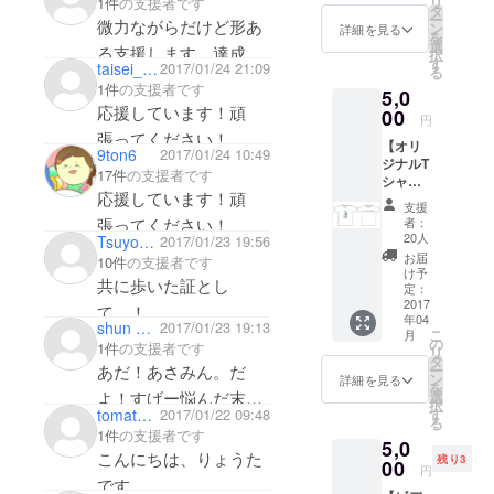
リ
1件
の支援者です
ナルス
会いに満ち
どとても応援してる
タ
ー
微力ながらだけど形あ
テッ
ン
詳細を見る
溢れたヒッ
よ！頑張ってね
を
カーを
選
る支援します、達成し
択
チハイクと
プレゼ
(⌒▽⌒)
す
taisei_0407
2017/01/24 21:09
る
たら軽音部のみんなで
ント！
その後の活
1件
の支援者です
5,0
上映会しようね笑
動は、何も
応援しています！頑
00
円
ない自分に
張ってください！
【オリ
9ton6
2017/01/24 10:49
根拠のない
ジナルT
17件
の支援者です
自信と勇気
シャツ
応援しています！頑
Ｓ・
を与えてく
支援
Ⅿ・Ⅼの
者：
張ってください！
れました。
中から
20人
TsuyoshiKom
2017/01/23 19:56
人一倍多く
一枚プ
お届
10件
の支援者です
レゼン
け予
の方にお世
共に歩いた証とし
ト】(画
定：
話になった
像はイ
2017
て…！
年04
メージ
この原体験
shun asami
2017/01/23 19:13
こ
月
です) ・
の
1件
の支援者です
は、今の活
リ
手書き
タ
あだ！あさみん。だ
ー
動を後押し
でお礼
ン
詳細を見る
を
の手紙
よ！すげー悩んだ末、
選
してくれて
択
を書か
tomatoabsent
2017/01/22 09:48
す
います。
してあげる一番いいこ
る
せてく
1件
の支援者です
5,0
ださい
と金額は少なくて申し
こんにちは、りょうた
残り3
・ご希
00
移動シア
円
訳ない！
望の
です。