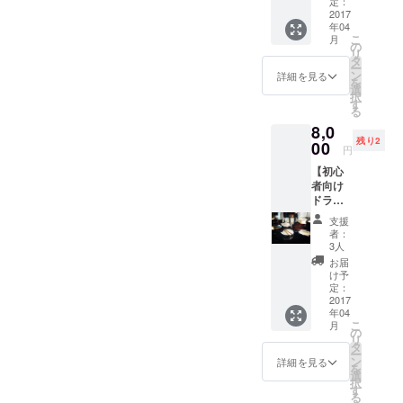
オリジ
いただ
定：
ナルT
2017
けれ
らだにきをつけて
年04
シャツ
ば、全
こ
月
Ｓ・
国どこ
の
リ
Ⅿ・Ⅼの
でも出
タ
ー
中から
張上映
ン
詳細を見る
を
一枚プ
いたし
選
択
レゼン
ます！
す
る
ト(画像
※サプラ
8,0
はイ
イズの
残り2
メージ
00
様子は
円
です) ・
WEBサ
【初心
手書き
イトに
者向け
でお礼
少しだ
ドラム
の手紙
け使わ
を教え
を書か
せてく
支援
に行き
せてく
ださ
者：
ま
ださい
い。 (こ
3人
す！】
・ご希
のリ
お届
(60〜
望の
ターン
け予
120分)
Journe
定：
にはT
ドラム
2017
y
シャツ
年04
歴9年(※
Screen
やス
こ
月
ブラン
オリジ
の
テッ
リ
クあり)
ナルス
タ
カーは
ー
の僕が
テッ
ン
ござい
詳細を見る
を
簡単な
カーを
選
ません)
択
ドラム
プレゼ
す
る
を教え