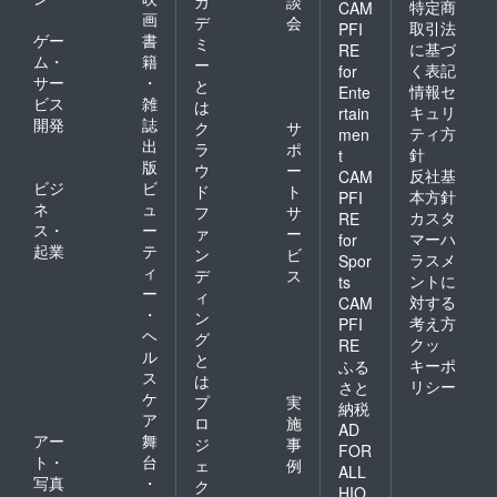
カ
談
特定商
CAM
画
デ
会
取引法
PFI
ゲー
書
ミ
に基づ
RE
ム・
籍
ー
く表記
for
サー
・
と
情報セ
Ente
ビス
雑
は
キュリ
rtain
開発
誌
ク
サ
ティ方
men
出
ラ
ポ
針
t
版
ウ
ー
反社基
CAM
ビジ
ビ
ド
ト
本方針
PFI
ネ
ュ
フ
サ
カスタ
RE
ス・
ー
ァ
ー
マーハ
for
起業
テ
ン
ビ
ラスメ
Spor
ィ
デ
ス
ントに
ts
ー
ィ
対する
CAM
・
ン
考え方
PFI
ヘ
グ
クッ
RE
ル
と
キーポ
ふる
ス
は
リシー
さと
ケ
プ
実
納税
ア
ロ
施
AD
アー
舞
ジ
事
FOR
ト・
台
ェ
例
ALL
写真
・
ク
HIO