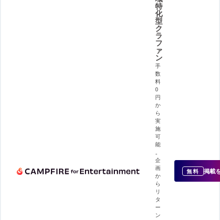
特
化
型
ク
ラ
フ
ァ
ン
手
数
料
0
円
か
ら
実
施
可
能
。
企
画
掲載
無料
か
ら
リ
タ
ー
ン