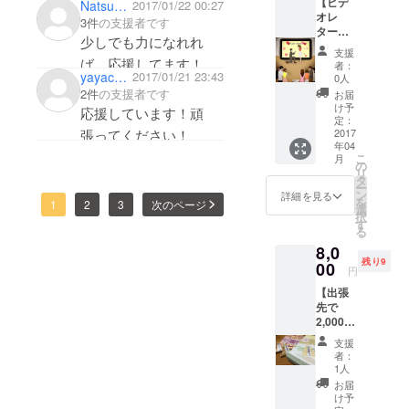
ターという
【ビデ
Journe
Natsuki Suzuyama
2017/01/22 00:27
オレ
y
新たなス
3件
の支援者です
ターの
Screen
ラジオ聴きました
少しでも力になれれ
テージに立
サプラ
オリジ
支援
ちゃんとは聴けなかっ
ち、試行錯
イズし
ば…応援してます！
ナルス
者：
ません
yayacamp
2017/01/21 23:43
テッ
たですが、ゆうま君が
0人
誤を重ねる
か？】
カーを
2件
の支援者です
お届
しゃべってるーって思
23歳若造で
どこに
プレゼ
け予
応援しています！頑
でも広
す。
ント！
定：
いました。
げられ
2017
張ってください！
年04
るスク
こ
月
リーン
の
ゆうま君のやっている
リ
を使っ
タ
ー
ことを少しばかり応援
て、思
ン
詳細を見る
を
1
2
3
次のページ
い出の
選
します。
択
場所で
す
る
ご友人
8,0
や大切
いろいろやってもい
残り9
な人に
00
円
いって思わせてくれる
ビデオ
【出張
レター
ゆうま君の小さな力に
先で
のサプ
なったらいいなと思い
2,000円
ライズ
以内の
をしま
ます。
支援
お土産
せん
者：
買って
か？ 映
1人
きま
像を用
忙しく楽しい日々をお
お届
す】 ・
意して
け予
過ごしでしょうが、か