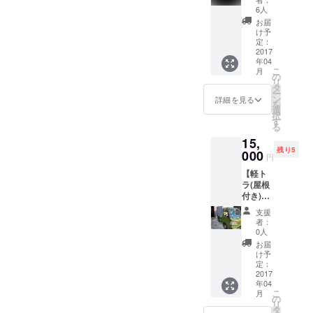
のお庭
一枚プ
メージ
6人
でスク
レゼン
です) ・
お届
リーン
ト(画像
手書き
け予
を広げ
はイ
定：
でお礼
ます】
2017
メージ
の手紙
年04
です) ・
を書か
こ
月
→機材
手書き
の
せてく
リ
レンタ
でお礼
タ
ださい
ー
ルのみ
の手紙
ン
・ご希
詳細を見る
を
なの
を書か
選
望の
択
で、映
せてく
す
Journe
る
像はご
ださい
y
15,
自身で
・ご希
Screen
残り5
の手配
000
望の
オリジ
円
をお願
Journe
ナルス
【軽ト
いいた
y
テッ
ラ(屋根
しま
Screen
カーを
付き)1
す。
オリジ
プレゼ
日レン
ナルス
ント！
支援
タル
→交通
テッ
者：
サービ
費は別
カーを
0人
ス】
途頂戴
プレゼ
お届
いたし
ント！
け予
→3,000
ます。
定：
円以内
2017
・手書
年04
のガソ
きでお
こ
月
リン代
礼の手
の
リ
込み
紙を書
タ