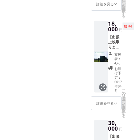
ー
かせて
ン
詳細を見る
を
→マ
くださ
選
択
ニュア
い ・ご
す
る
ル車の
希望の
18,
ため運
Journe
残り6
転も致
000
y
円
しま
Screen
【出張
す。
オリジ
上映承
ナルス
りま
→引越
テッ
す】※交
しやド
カーを
支援
通費別
ライブ
プレゼ
者：
途
などど
ント！
4人
んな場
お届
→発電
面でも
け予
機もあ
結構で
定：
るので
2017
す。 ・
年04
場所が
手書き
こ
月
あれば
でお礼
の
リ
どこで
の手紙
タ
ー
も広げ
を書か
ン
詳細を見る
を
ます
せてく
選
択
ださい
す
る
→ビデ
・ご希
30,
オレ
望の
ターや
000
Journe
円
サプラ
y
【出張
イズ、
Screen