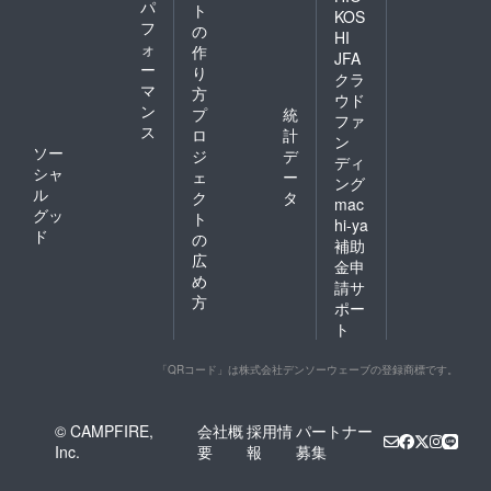
パ
ト
KOS
フ
の
HI
ォ
作
JFA
ー
り
クラ
マ
方
ウド
ン
プ
統
ファ
ス
ロ
計
ン
ソー
ジ
デ
ディ
シャ
ェ
ー
ング
ル
ク
タ
mac
グッ
ト
hi-ya
ド
の
補助
広
金申
め
請サ
方
ポー
ト
「QRコード」は株式会社デンソーウェーブの登録商標です。
© CAMPFIRE,
会社概
採用情
パートナー
Inc.
要
報
募集