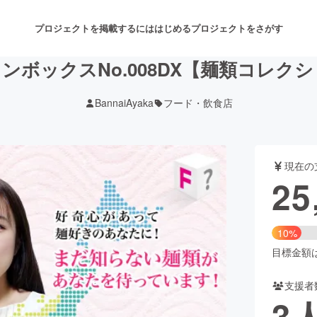
プロジェクトを掲載するには
はじめる
プロジェクトをさがす
ンボックスNo.008DX【麺類コレクショ
BannaiAyaka
フード・飲食店
注目のリターン
注目の新着プロジェクト
募集終了が近いプロジェクト
も
現在の
音楽
舞台・パフォーマンス
25
ゲーム・サービス開発
フード・飲食店
10%
書籍・雑誌出版
アニメ・漫画
目標金額は2
支援者
チャレンジ
ビューティー・ヘルスケ
3