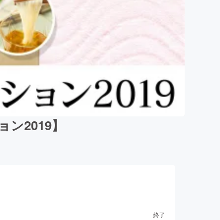
ン2019】
終了