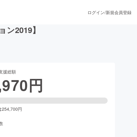
ログイン
/
新規会員登録
ン2019】
うすぐ公開されます
支援総額
プロダクト
,970
円
ファッション
スポーツ
54,700円
数
ア
ソーシャルグッド
人