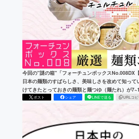
まちづくり・地域活性化
今回の"謎の箱"「フォーチュンボックスNo.008D
日本の麺類のすばらしさ、美味しさを改めて知って
けてきたとっておきの麺類と麺つゆ（麺たれ）が7~
ポスト
シェア
LINEで送る
URLコ