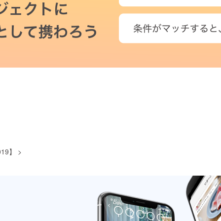
19】
>