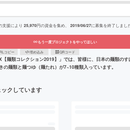
の支援により
25,970
円の資金を集め、
2019/06/27
に募集を終了しまし
もう一度プロジェクトをやってほしい
RLコピー
埋め込み
QRコード
8DX【麺類コレクション2019】」では、皆様に、日本の麺類
の麺類と麺つゆ（麺たれ）が7~10種類入っています。
ェックしています