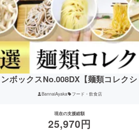
ンボックスNo.008DX【麺類コレクショ
BannaiAyaka
フード・飲食店
現在の支援総額
25,970
円