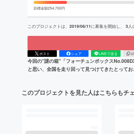
目標金額
254,700
円
このプロジェクトは、
2019/06/11
に募集を開始し、
3
人
ポスト
シェア
LINEで送る
U
今回の"謎の箱"「フォーチュンボックスNo.00
と思い、全国を走り回って見つけてきたとっておき
このプロジェクトを見た人はこちらもチ