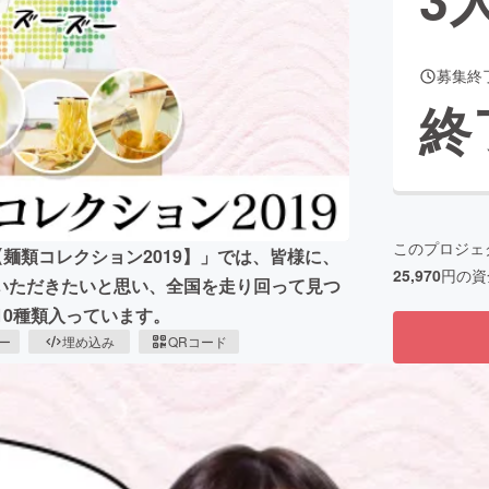
募集終
CAMPFIRE for Social Good
CAMPFIRE Creation
終
CAMPFIREふるさと納税
machi-ya
コミュニティ
このプロジェ
X【麺類コレクション2019】」では、皆様に、
25,970
円の資
いただきたいと思い、全国を走り回って見つ
10種類入っています。
ピー
埋め込み
QRコード