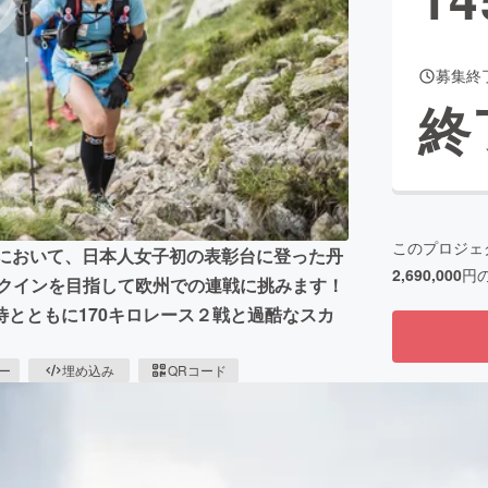
募集終
CAMPFIRE for Social Good
CAMPFIRE Creation
終
CAMPFIREふるさと納税
machi-ya
コミュニティ
このプロジェ
Bにおいて、日本人女子初の表彰台に登った丹
2,690,000
円
ンクインを目指して欧州での連戦に挑みます！
とともに170キロレース２戦と過酷なスカ
ピー
埋め込み
QRコード