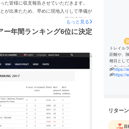
った皆様に収支報告させていただきます。
とが出来たため、早めに現地入りして準備が
のサポートをしてもらったり、長期遠征中の
もっと見る
きたりと、昨年の目標達成するために非常に
アー年間ランキング6位に決定
。 長期滞在になるので、友人の家に泊めて
りくりしましたが、それでも円安の関係や、
トレイル
関係もあり、思った以上にお金がかかりまし
距離や、
できなかった結果です。 今年は更に大きな
種目として
ます。3月頃には新たなチャレンジの発表
ト/fine
https:/
室の秘書
https://
ングを開始させていただく予定ですので、ま
でもあり
めて今年
た。
旦那様の
だけのト
リターン
す。
せっかく
を超えて
目