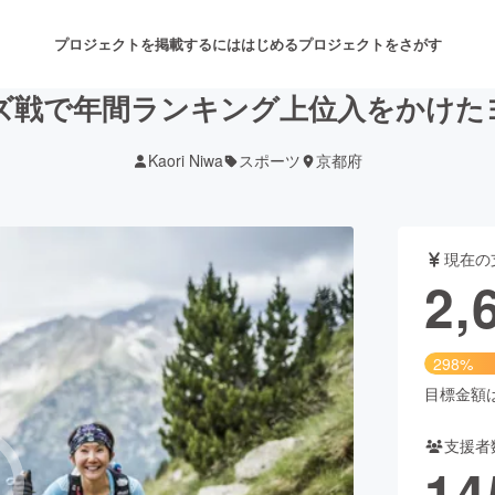
プロジェクトを掲載するには
はじめる
プロジェクトをさがす
ズ戦で年間ランキング上位入をかけた
Kaori Niwa
スポーツ
京都府
注目のリターン
注目の新着プロジェクト
募集終了が近いプロジェクト
も
現在の
音楽
舞台・パフォーマンス
2,
ゲーム・サービス開発
フード・飲食店
298%
書籍・雑誌出版
アニメ・漫画
目標金額は9
支援者
チャレンジ
ビューティー・ヘルスケ
14