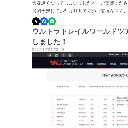
大変遅くなってしまいましたが、ご支援くださ
当初予定していたよりも多くのご支援を頂くこ
出来たり、サポートを連れて行って、レース中
体のケアをするための携帯用の治療器を購入で
ウルトラトレイルワールドツ
プラスになりました。心からお礼申し上げます
しました！
もらったり、なるべく安い宿に宿泊したりとや
2017/12/24 22:50
ノルウェーなどの非常に物価の高い国に行った
た。皆様のお力添えがなかったら、絶対に達成
目標に向かってチャレンジして参りたいと思い
と、その資金調達のためのクラウドファンディ
た皆様のお力添えをいただければ幸いです。