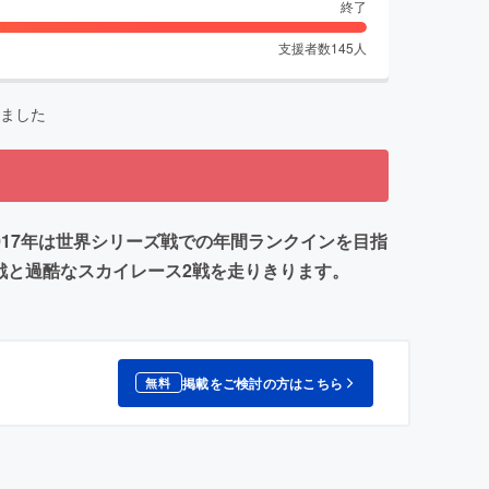
終了
支援者数
145
人
ました
017年は世界シリーズ戦での年間ランクインを目指
戦と過酷なスカイレース2戦を走りきります。
掲載をご検討の方はこちら
無料