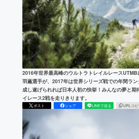
まちづくり・地域活性化
2016年世界最高峰のウルトラトレイルレースUTM
羽薫選手が、2017年は世界シリーズ戦での年間ラ
成し遂げられれば日本人初の快挙！みんなの夢と期待
イレース2戦を走りきります。
ポスト
シェア
LINEで送る
URLコ