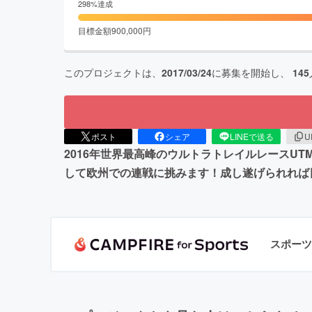
298
%達成
目標金額
900,000
円
このプロジェクトは、
2017/03/24
に募集を開始し、
145
ポスト
シェア
LINEで送る
U
2016年世界最高峰のウルトラトレイルレースU
して欧州での連戦に挑みます！成し遂げられれば
スポーツ