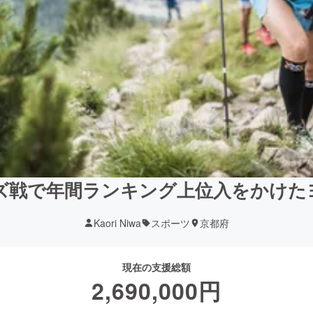
ズ戦で年間ランキング上位入をかけた
Kaori Niwa
スポーツ
京都府
現在の支援総額
2,690,000
円