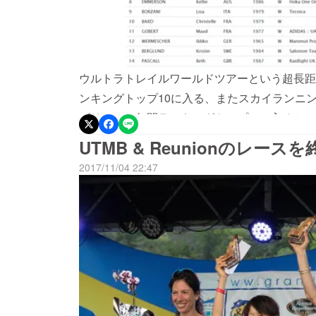
ウルトラトレイルワールドツアーという超長距
ンキングトップ10に入る、またスカイランニ
ゴリー）で年間ランキングトップ５に入るとい
をこちらのクラウドファンディングで募集させ
UTMB & Reunionのレース
とが出来ました。 そしてそのおかげで、ウル
2017/11/04 22:47
グトップ10入りを果たすことが出来ました！
ころで惜しかったですが、これもひとえに皆様
ランニングの方は、レース中の手首の骨折で、
ンキングはつきませんでしたが、1つでも目標
です。ご支援いただいた皆様に心から感謝して
年以上にハードなレースが続きますが、来年こ
す。またHardrock100というアメリカの伝
走れない当選確率の非常に低いレースに見事当