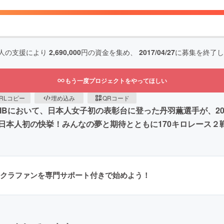
人の支援により
2,690,000
円の資金を集め、
2017/04/27
に募集を終了し
もう一度プロジェクトをやってほしい
RLコピー
埋め込み
QRコード
TMBにおいて、日本人女子初の表彰台に登った丹羽薫選手が、2
日本人初の快挙！みんなの夢と期待とともに170キロレース２
クラファンを専門サポート付きで始めよう！