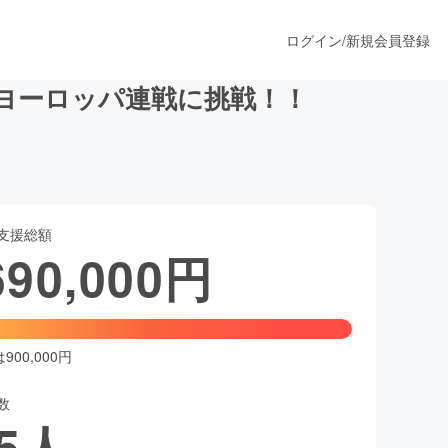
ログイン
/
新規会員登録
ヨーロッパ連戦に挑戦！！
うすぐ公開されます
支援総額
プロダクト
690,000
円
ファッション
スポーツ
00,000円
数
ア
ソーシャルグッド
5
人