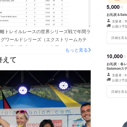
たいと思
5,000
円
2017年の
お礼状＆Sal
4月22日 20
支援者：5
勝】
お届け予定
離トレイルレースの世界シリーズ戦で年間ラ
7月7日-8日 
詳細を見
9月1日-2
ングワールドシリーズ（エクストリームカテ
10月19日-
う目標を掲げて、それを支援してくださる方
もっと見る
11月11日-
ていただき、多くの方に支援していただくこ
10,000
円
を終えて
優勝】
トラトレイルワールドツアーの年間ランキン
12月3日 Lantau 50km (ス
お礼状・各レ
Salomon
リーアジア
なんと6位！もう少しでトップ5入りできると
支援者：6
のご支援のおかげです。 残念ながらスカイ
お届け予定
2016年の
対象レースを2レース走ることが出来ず、ラ
奥三河パワ
詳細を見
としていた世界ランキングが果たせて嬉しい
第2回比叡山 I
Buff Epic 
おります。 来年のレース計画も決まり、今
【12位】
そは世界トップ5入りを目指して頑張りま
UTMB 17
統ある100マイルレースで、トップ選手でも中々
Ultra-Trail Mt. Fuji (S
志賀高原エ
選したので、日本人女性としては初のチャレ