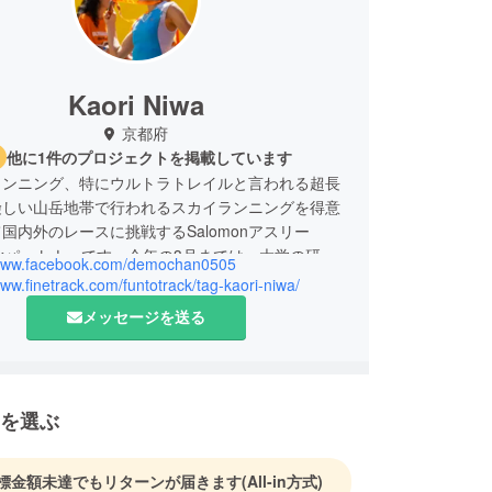
Kaori Niwa
京都府
他に1件のプロジェクトを掲載しています
ランニング、特にウルトラトレイルと言われる超長
険しい山岳地帯で行われるスカイランニングを得意
国内外のレースに挑戦するSalomonアスリー
trackパートナーです。今年の3月までは、大学の研究
/www.facebook.com/demochan0505
のお仕事をしながら、日々の家事にも追われる主婦
www.finetrack.com/funtotrack/tag-kaori-niwa/
と、3足のわらじを履いておりましたが、覚悟を決
メッセージを送る
度いっぱいで退職し、競技に専念することにしまし
多大なる協力のもと、なんとか世界レベルで戦える
レーニングが出来る環境を与えていただいておりま
を選ぶ
の恵まれた環境を最大限に利用して、（いや、限度
いるかも。。。ｗ）今しか出来ない挑戦をしていき
標金額未達でもリターンが届きます
(All-in方式)