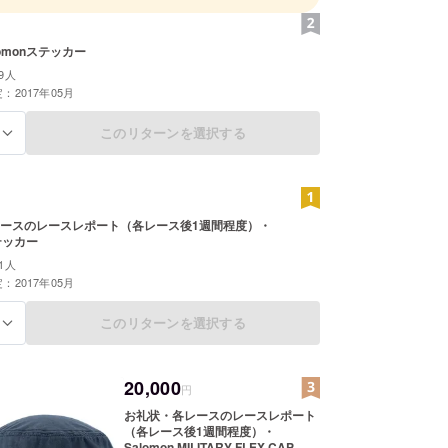
いながら日々を送っています。
実績
omonステッカー
17 TsaiGu TangSi Trail（UTGK） 100km 【優
9人
：2017年05月
Andorra Ultra Trail 170km 【準優勝】
このリターンを選択する
る
日 UTMB 164km 【4位】
21日 Grand Raid Reunion 165km【7位】
12日 OMM Japan 2017 【Straight A 混合チーム
カイランニング ウルトラカテゴ
ースのレースレポート（各レース後1週間程度）・
ステッカー
選手権）【3位】
1人
：2017年05月
実績
ートレイル 70km 【3位】
このリターンを選択する
る
nternational Trail Run 50km 【4位】
Trail 105km (Skyrunning World Championship)
20,000
円
0km 【8位】
お礼状・各レースのレースレポート
hortened)44km【3位】
（各レース後1週間程度）・
クストリーム(Skyrunningウルトラクラス日本選手
Salomon MILITARY FLEX CAP