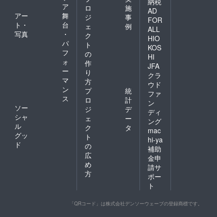
納税
ア
ロ
施
AD
アー
舞
ジ
事
FOR
ト・
台
ェ
例
ALL
写真
・
ク
HIO
パ
ト
KOS
フ
の
HI
ォ
作
JFA
ー
り
クラ
マ
方
ウド
ン
プ
統
ファ
ス
ロ
計
ン
ソー
ジ
デ
ディ
シャ
ェ
ー
ング
ル
ク
タ
mac
グッ
ト
hi-ya
ド
の
補助
広
金申
め
請サ
方
ポー
ト
「QRコード」は株式会社デンソーウェーブの登録商標です。