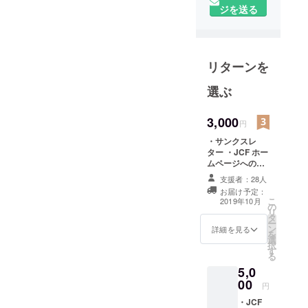
ん患者さん
ジを送る
やご家族に
向けて、エ
ビデンスの
あるがん医
リターンを
療情報を発
選ぶ
信」してい
ます。100万
3,000
人ががんに
円
なる時代。
・サンクスレ
患者さんや
ター ・JCF ホー
ムページへの氏
ご家族が正
名掲載（必ず掲
支援者：28人
しい情報を
載希望のお名前
お届け予定：
得て、理解
を備考欄にご記
こ
2019年10月
の
入ください。掲
を深め、納
リ
タ
載を希望しない
ー
得のいく選
ン
場合は記入の必
詳細を見る
を
選
要ありませ
択をして治
択
す
ん。） ※寄付金
る
療が遂行で
控除用の領収書
5,0
きるように
を発行します。
00
円
と、科学的
根拠のある
・JCF