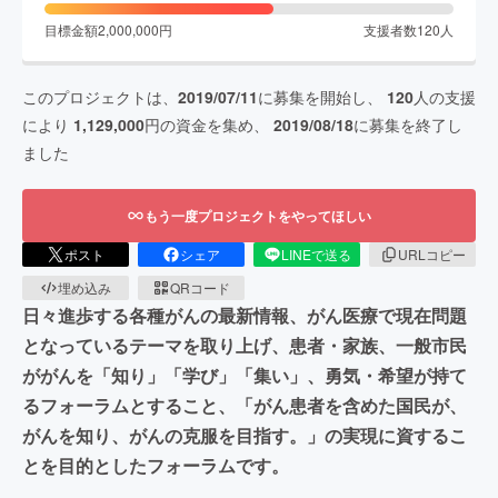
目標金額
2,000,000
円
支援者数
120
人
このプロジェクトは、
2019/07/11
に募集を開始し、
120
人の支援
により
1,129,000
円の資金を集め、
2019/08/18
に募集を終了し
ました
もう一度プロジェクトをやってほしい
ポスト
シェア
LINEで送る
URLコピー
埋め込み
QRコード
日々進歩する各種がんの最新情報、がん医療で現在問題
となっているテーマを取り上げ、患者・家族、一般市民
ががんを「知り」「学び」「集い」、勇気・希望が持て
るフォーラムとすること、「がん患者を含めた国民が、
がんを知り、がんの克服を目指す。」の実現に資するこ
とを目的としたフォーラムです。