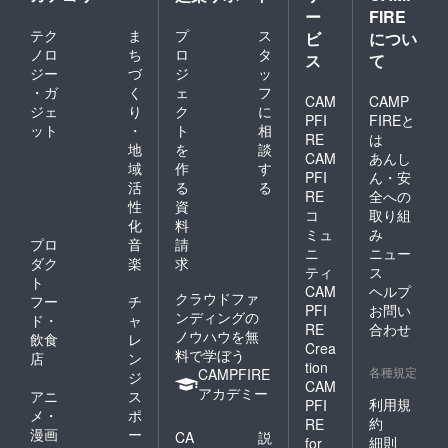
ー
FIRE
テク
ま
プ
ス
ビ
につい
ノロ
ち
ロ
タ
ス
て
ジー
づ
ジ
ッ
・ガ
く
ェ
フ
CAM
CAMP
ジェ
り
ク
に
PFI
FIREと
ット
・
ト
相
RE
は
地
を
談
CAM
あんし
域
作
す
PFI
ん・安
活
る
る
RE
全への
性
資
コ
取り組
化
料
ミュ
み
プロ
音
請
ニ
ニュー
ダク
楽
求
ティ
ス
ト
CAM
ヘルプ
クラウドファ
フー
チ
PFI
お問い
ンディングの
ド・
ャ
RE
合わせ
ノウハウを無
飲食
レ
Crea
料で学ぼう
店
ン
tion
各種規定
CAMPFIRE
ジ
CAM
アカデミー
アニ
ス
利用規
PFI
メ・
ポ
約
RE
漫画
ー
CA
説
細則
for