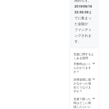
関わらず、
ナルピ
ンズ ・
2019/08/18
サンク
23:59:59
ま
スレ
ター ・
でに集まっ
JCF
た金額が
ホーム
ページ
ファンディ
への氏
ングされま
名掲載
（必ず
す。
掲載希
望のお
名前
支援に関するよ
を、備
くある質問
考欄に
ご記入
手数料はいく
くださ
らかかります
い。掲
か？
載を希
望しな
目標金額に届
い場合
かなかった場
は記入
合どうなりま
の必要
すか？
ありま
せ
支援で困った
ん。）
時はどこに相
※寄付金
談したらいい