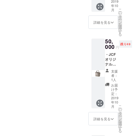
・サン
2019
ん。）
年10
クスレ
※寄付金
こ
月
ター ・
控除用
の
リ
JCF
の領収
タ
ー
ホーム
書を発
ン
詳細を見る
を
ページ
行しま
選
択
への氏
す。
す
る
名掲載
50,
（必ず
残り49
掲載希
000
円
望のお
・JCF
名前を
オリジ
備考欄
ナルの
にご記
トート
入くだ
支援
バッグ
さい。
者：
・JCF
掲載を
1人
オリジ
希望し
お届
ナルの
ない場
け予
ランチ
合は記
定：
バッグ
2019
入の必
年10
・JCF
要あり
こ
月
オリジ
ませ
の
リ
ナルピ
ん。）
タ
ー
ンズ ・
※寄付金
ン
詳細を見る
を
サンク
控除用
選
択
スレ
の領収
す
る
ター ・
書を発