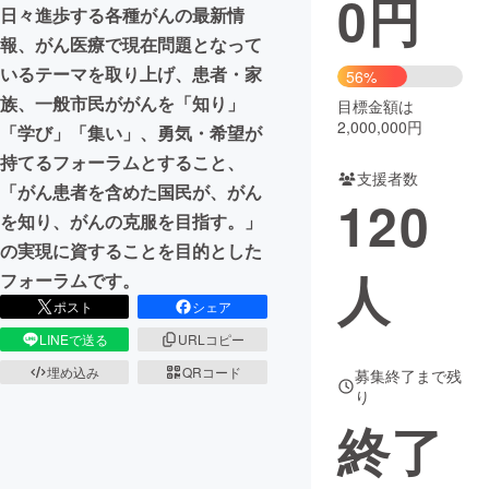
0
円
日々進歩する各種がんの最新情
まちづくり・地域活性化
報、がん医療で現在問題となって
いるテーマを取り上げ、患者・家
56%
族、一般市民ががんを「知り」
目標金額は
CAMPFIRE for Social Good
CAMPFIRE Creation
2,000,000円
「学び」「集い」、勇気・希望が
CAMPFIREふるさと納税
machi-ya
コミュニティ
持てるフォーラムとすること、
支援者数
「がん患者を含めた国民が、がん
120
を知り、がんの克服を目指す。」
の実現に資することを目的とした
人
フォーラムです。
ポスト
シェア
LINEで送る
URLコピー
埋め込み
QRコード
募集終了まで残
り
終了