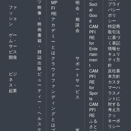
ツ
MP
明
プライ
Soci
ファ
映
FI
会
バシー
al
ッ
像
RE
・
ポリ
Goo
ショ
・
ア
相
シー
d
ン
映
カ
談
特定商
CAM
画
デ
会
取引法
PFI
ゲー
書
ミ
に基づ
RE
ム・
籍
ー
く表記
for
サー
・
と
情報セ
Ente
ビス
雑
は
キュリ
rtain
開発
誌
ク
サ
ティ方
men
出
ラ
ポ
針
t
版
ウ
ー
反社基
CAM
ビジ
ビ
ド
ト
本方針
PFI
ネ
ュ
フ
サ
カスタ
RE
ス・
ー
ァ
ー
マーハ
for
起業
テ
ン
ビ
ラスメ
Spor
ィ
デ
ス
ントに
ts
ー
ィ
対する
CAM
・
ン
考え方
PFI
ヘ
グ
クッ
RE
ル
と
キーポ
ふる
ス
は
リシー
さと
ケ
プ
実