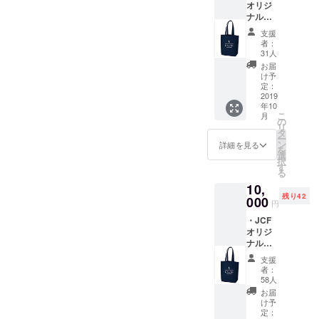
オリジ
情報を発信
ナルの
すること
トート
支援
バッグ
で、がん患
者：
・サン
31人
者さんやご
クスレ
お届
家族を支援
ター ・
け予
JCF
定：
をしてま
ホーム
2019
す。どうか
年10
ページ
こ
月
キャンサー
への氏
の
リ
名掲載
タ
ネットジャ
ー
（必ず
ン
詳細を見る
を
パンを応援
掲載希
選
択
望のお
してくださ
す
る
名前
い！
10,
を、備
残り42
考欄に
000
円
ご記入
・JCF
くださ
オリジ
い。掲
ナルピ
載を希
ンズ ・
望しな
支援
JCFオ
い場合
者：
リジナ
は記入
58人
ルの
の必要
お届
トート
ありま
け予
バッグ
せ
定：