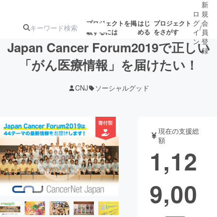
新
ロ
規
グ
会
プロジェクトを掲
はじ
プロジェクト
/
載するには
める
をさがす
イ
員
ン
登
Japan Cancer Forum2019で正しい
録
「がん医療情報」を届けたい！
人気のプロ
注目のリ
注目の新着プロ
募集終了が近いプ
もうすぐ公開
CNJ
ソーシャルグッド
ジェクト
ターン
ジェクト
ロジェクト
されます
アート・写真
音楽
現在の支援総
額
1,12
テクノロジー・ガジェット
ゲーム・サ
9,00
映像・映画
書籍・雑誌
ビジネス・起業
チャレンジ