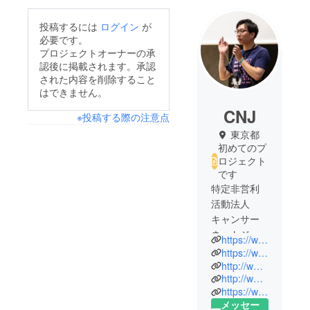
投稿するには
ログイン
が
必要です。
プロジェクトオーナーの承
認後に掲載されます。承認
された内容を削除すること
はできません。
CNJ
※投稿する際の注意点
東京都
初めてのプ
ロジェクト
です
特定非営利
活動法人
キャンサー
ネットジャ
https://www.cancernet.jp/
パン事務局
https://www.japancancerforum.jp/
長の木原康
http://www.cancerchannel.jp/
http://www.lemonadestand.jp/
太です。当
https://www.start2be.org/
団体は「が
メッセー