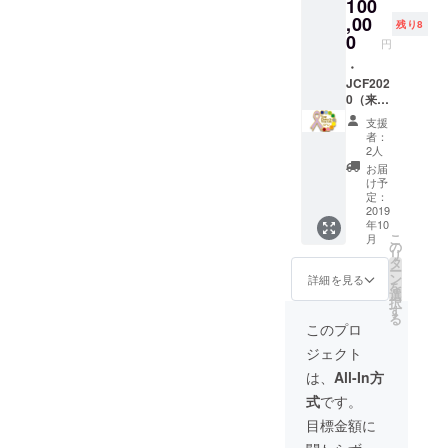
100
JCF
行しま
ホーム
,00
す。
残り8
ページ
0
円
への氏
名掲載
・
（必ず
JCF202
掲載希
0（来年
望のお
10月開
支援
名前
催予
者：
を、備
定）参
2人
考欄に
加希望3
お届
ご記入
セッ
け予
くださ
ション2
定：
い。掲
名席確
2019
年10
載を希
保の権
こ
月
望しな
利 ・
の
リ
い場合
JCFオ
タ
ー
は記入
リジナ
ン
詳細を見る
を
の必要
ルの
選
択
ありま
トート
す
る
せ
バッグ
このプロ
ん。）
・JCF
ジェクト
※寄付金
オリジ
控除用
ナルの
は、
All-In方
の領収
ランチ
式
です。
書を発
バッグ
行しま
・JCF
目標金額に
す。
オリジ