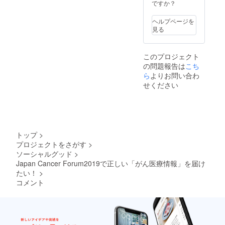
控除用
ですか？
の領収
書を発
ヘルプページを
行しま
見る
す。
このプロジェクト
の問題報告は
こち
ら
よりお問い合わ
せください
トップ
>
プロジェクトをさがす
>
ソーシャルグッド
>
Japan Cancer Forum2019で正しい「がん医療情報」を届け
たい！
>
コメント