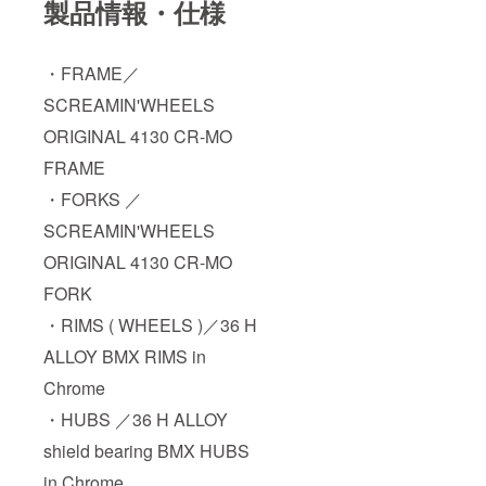
製品情報・仕様
・FRAME／
SCREAMIN'WHEELS
ORIGINAL 4130 CR-MO
FRAME
・FORKS ／
SCREAMIN'WHEELS
ORIGINAL 4130 CR-MO
FORK
・RIMS ( WHEELS )／36 H
ALLOY BMX RIMS in
Chrome
・HUBS ／36 H ALLOY
shield bearing BMX HUBS
in Chrome