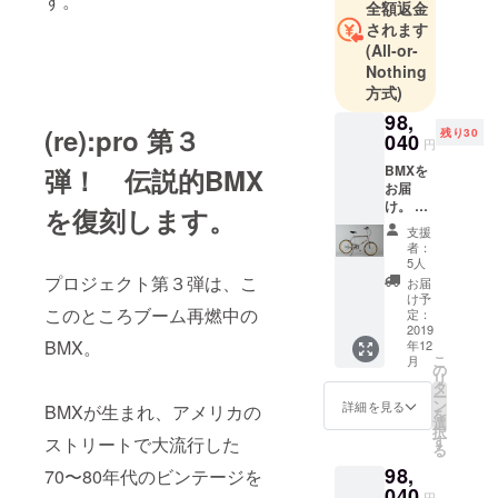
す。
全額返金
けれど）実
されます
はこういう
(All-or-
Nothing
のあったら
方式)
絶対い
98,
い！」とい
(re):pro 第３
残り30
040
うさまざま
円
なジャンル
BMXを
弾！ 伝説的BMX
お届
のアイテム
け。 先
を復刻します。
を皆さんの
着30名
支援
様に限
サポートを
者：
り、
5人
得てつくり
「SCR
プロジェクト第３弾は、こ
お届
ます。
EAMN'
け予
このところブーム再燃中の
WHEEL
定：
キュレー
S」オリ
2019
ターは
BMX。
年12
ジナル
こ
月
ファッショ
ロンTも
の
リ
お届
タ
ンディレク
ー
け。
ン
詳細を見る
BMXが生まれ、アメリカの
ターの竹中
を
M、Lど
選
択
ちらか
祐司さん。
す
ストリートで大流行した
る
のサイ
さらにアイ
98,
ズをお
70〜80年代のビンテージを
テムごとに
選びく
040
円