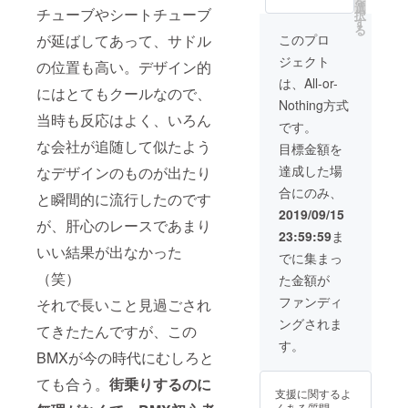
を
は、こ
選
チューブやシートチューブ
択
だわり
す
る
のグ
が延ばしてあって、サドル
このプロ
リップ
ジェクト
をカス
の位置も高い。デザイン的
タム！
は、All-or-
にはとてもクールなので、
デザイ
Nothing方式
ンと機
当時も反応はよく、いろん
能性を
です。
兼ね備
な会社が追随して似たよう
目標金額を
えたグ
リップ
達成した場
なデザインのものが出たり
です。
合にのみ、
グリッ
と瞬間的に流行したのです
プは通
2019/09/15
が、肝心のレースであまり
常価格
23:59:59
ま
の半額
いい結果が出なかった
でお届
でに集まっ
けしま
（笑）
た金額が
す。 ※
本体価
ファンディ
それで長いこと見過ごされ
格
ングされま
BMX88,
てきたたんですが、この
000円、
す。
グリッ
BMXが今の時代にむしろと
プ1900
ても合う。
街乗りするのに
円、
支援に関するよ
他 税
くある質問