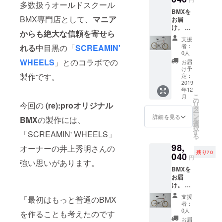
多数扱うオールドスクール
ださ
そのジャン
BMXを
い。
ルのプロと
BMX専門店として、
マニア
お届
（Mサ
け。 ※
のコラボ
イズ：
からも絶大な信頼を寄せら
本体価
着丈
レーション
支援
格
73.5、
者：
れる
中目黒の「
SCREAMIN'
で製作を行
88,000
身幅
0人
円、
52、袖
います。
WHEELS
」とのコラボでの
お届
他 税
丈
け予
こだわりの
+送料
製作です。
61.5、
定：
アイテム、
2019
肩幅
年12
47.5）
いっしょに
こ
月
（Lサイ
の
今回の
(re):proオリジナル
つくりませ
リ
ズ：着
タ
ー
んか？
丈75、
ン
詳細を見る
BMX
の製作には、
を
身幅
選
択
56、袖
す
「SCREAMIN' WHEELS」
る
丈
98,
オーナーの井上秀明さんの
65.5、
残り70
040
肩幅
円
強い思いがあります。
56） ※
BMXを
本体価
お届
格
け。 先
88,000
着70名
円、
支援
「最初はもっと普通のBMX
様に
他 税
者：
「SCR
+送料
0人
を作ることも考えたのです
EAMN'
お届