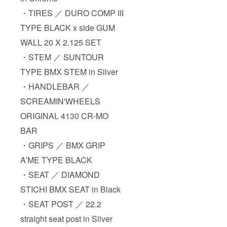
・TIRES ／ DURO COMP III
TYPE BLACK x side GUM
WALL 20 X 2.125 SET
・STEM ／ SUNTOUR
TYPE BMX STEM in Silver
・HANDLEBAR ／
SCREAMIN'WHEELS
ORIGINAL 4130 CR-MO
BAR
・GRIPS ／ BMX GRIP
A’ME TYPE BLACK
・SEAT ／ DIAMOND
STICHI BMX SEAT in Black
・SEAT POST ／ 22.2
straight seat post in Silver