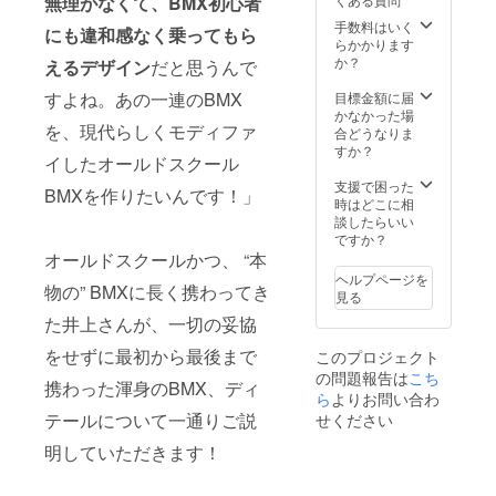
無理がなくて、BMX初心者
+送料
手数料はいく
にも違和感なく乗ってもら
らかかります
か？
えるデザイン
だと思うんで
すよね。あの一連のBMX
目標金額に届
かなかった場
を、現代らしくモディファ
合どうなりま
すか？
イしたオールドスクール
支援で困った
BMXを作りたいんです！」
時はどこに相
談したらいい
ですか？
オールドスクールかつ、 “本
ヘルプページを
物の” BMXに長く携わってき
見る
た井上さんが、一切の妥協
をせずに最初から最後まで
このプロジェクト
の問題報告は
こち
携わった渾身のBMX、ディ
ら
よりお問い合わ
テールについて一通りご説
せください
明していただきます！