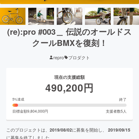
(re):pro #003＿ 伝説のオールドス
クールBMXを復刻！
repro
プロダクト
現在の支援総額
490,200
円
終了
5
%達成
目標金額
9,804,000
円
支援者数
5
人
このプロジェクトは、
2019/08/02
に募集を開始し、
2019/09/15
に募集を終了しました