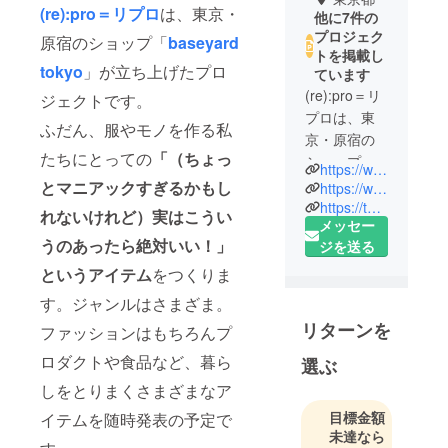
(re):pro＝リプロ
は、東京・
他に7件の
プロジェク
原宿のショップ「
baseyard
トを掲載し
tokyo
」が立ち上げたプロ
ています
(re):pro＝リ
ジェクトです。
プロは、東
ふだん、服やモノを作る私
京・原宿の
たちにとっての
「（ちょっ
ショップ
https://www.re-pro.baseyard.tokyo
「baseyard
とマニアックすぎるかもし
https://www.instagram.com/repro_tokyo/
tokyo」が立
https://twitter.com/repro_tokyo
れないけれど）実はこうい
メッセー
ち上げたプ
うのあったら絶対いい！」
ジを送る
ロジェクト
です。
というアイテム
をつくりま
ふだん、服
す。ジャンルはさまざま。
やモノを作
リターンを
ファッションはもちろんプ
る私たちに
とっての
ロダクトや食品など、暮ら
選ぶ
「（ちょっ
しをとりまくさまざまなア
とマニアッ
目標金額
イテムを随時発表の予定で
クすぎるか
未達なら
もしれない