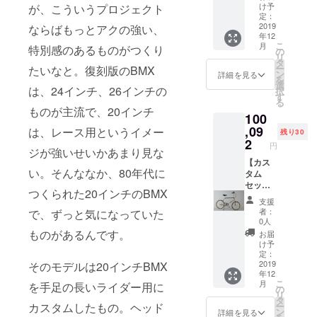
WHEEL
け予
が、こういうプロジェクト
S」オリ
定：
ジナル
2019
ならばもっとアクの強い、
年12
レンチ
こ
月
特別感のあるものがつくり
キーホ
の
リ
ルダー
タ
ー
たいなと。復刻版のBMX
もお届
ン
詳細を見る
を
け。 ※
選
は、24インチ、26インチの
択
本体価
す
る
格
ものが主流で、20インチ
100
88,000
円、
,09
は、レース用というイメー
残り30
他 税
2
円
ジが強いせいかあまり見な
+送料
【カス
い。そんななか、80年代に
タム
セッ
つくられた20インチのBMX
ト：先
支援
着30名
者：
で、ずっと気になっていた
様】
0人
BMX、
ものがあるんです。
お届
コブラ
け予
グリッ
定：
プをお
2019
そのモデルは20インチBMX
年12
届け。
こ
月
を手足の長いライダー用に
こだわ
の
リ
りの
タ
カスタムしたもの。ヘッド
ー
BMXに
ン
詳細を見る