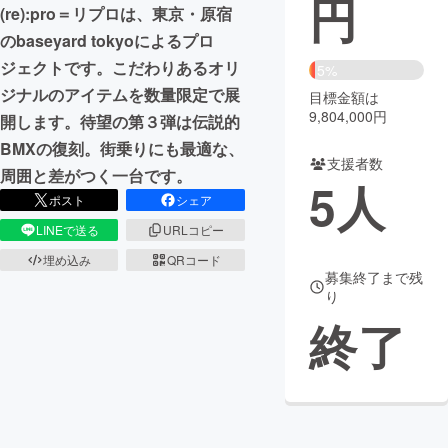
円
(re):pro＝リプロは、東京・原宿
まちづくり・地域活性化
のbaseyard tokyoによるプロ
ジェクトです。こだわりあるオリ
5%
ジナルのアイテムを数量限定で展
目標金額は
CAMPFIRE for Social Good
CAMPFIRE Creation
9,804,000円
開します。待望の第３弾は伝説的
CAMPFIREふるさと納税
machi-ya
コミュニティ
BMXの復刻。街乗りにも最適な、
支援者数
周囲と差がつく一台です。
5
人
ポスト
シェア
LINEで送る
URLコピー
埋め込み
QRコード
募集終了まで残
り
終了