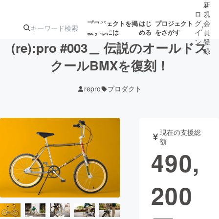
新
ロ
規
グ
会
プロジェクトを掲
はじ
プロジェクト
/
載するには
める
をさがす
イ
員
ン
登
(re):pro #003＿ 伝説のオールドス
録
クールBMXを復刻！
人気のプロ
注目のリ
注目の新着プロ
募集終了が近いプ
もうすぐ公開
repro
プロダクト
ジェクト
ターン
ジェクト
ロジェクト
されます
アート・写真
音楽
現在の支援総
額
490,
テクノロジー・ガジェット
ゲーム・サ
200
映像・映画
書籍・雑誌
ビジネス・起業
チャレンジ