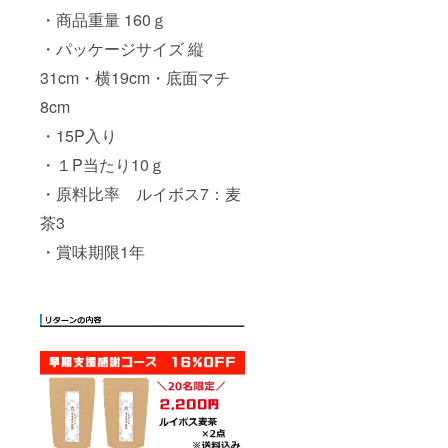
・商品重量 160ｇ
・パッケージサイズ 縦
31cm・横19cm・底面マチ
8cm
・15P入り
・１P当たり10ｇ
・原料比率 ルイボス7：麦
茶3
・賞味期限1年