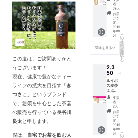
増やすべ
品当た
者：
り定価
く、2019年2
39人
￥1,280
お届
月より
・15P
け予
Twitter・ブ
入り）
定：
2019
ログにて情
年08
報を本格発
こ
月
の
リ
信。これか
タ
ー
ン
詳細を見る
らのお茶飲
を
選
みは、「知
択
す
この度は、ご訪問ありがと
る
的・シンプ
2,3
うございます！
ルおしゃ
50
円
れ・美しく
現在、健康で豊かなティー
ルイボ
健康的」が
ライフの拡大を目指す
「き
ス麦茶
自論。日本
２点
つさこ」
というブランド
（仕
茶スペシャ
支援
様：1商
者：
リスト資格
で、急須を中心とした茶器
品当た
2人
保持。平成
り定価
の販売を行っている
長谷川
お届
￥1,280
元年生ま
け予
・15P
良太
と申します。
定：
れ。
入り）
2019
年08
こ
月
僕は、
自宅でお茶を飲む人
の