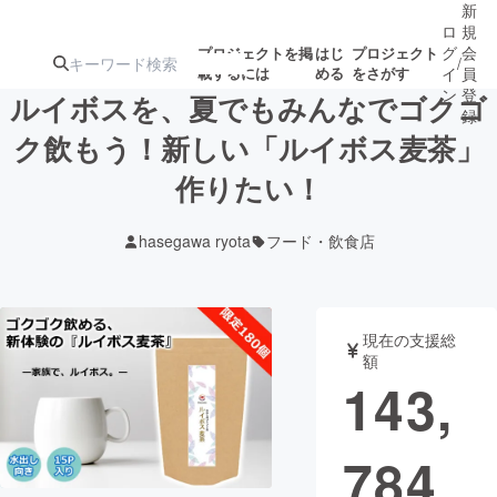
新
ロ
規
グ
会
プロジェクトを掲
はじ
プロジェクト
/
載するには
める
をさがす
イ
員
ン
登
ルイボスを、夏でもみんなでゴクゴ
録
ク飲もう！新しい「ルイボス麦茶」
作りたい！
人気のプロ
注目のリ
注目の新着プロ
募集終了が近いプ
もうすぐ公開
ジェクト
ターン
ジェクト
ロジェクト
されます
hasegawa ryota
フード・飲食店
アート・写真
音楽
現在の支援総
テクノロジー・ガジェット
ゲーム・サ
額
143,
映像・映画
書籍・雑誌
784
ビジネス・起業
チャレンジ