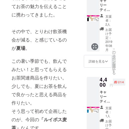
キャ
リー
てお茶の魅力を伝えること
ティー
に携わってきました。
ボトル
支援
（ブ
者：
ラッ
2人
ク・定
お届
その中で、とりわけ飲茶機
価
け予
￥2,280
定：
会が減る、と感じているの
・380
2019
年08
㏄） ＆
が
夏場
。
こ
月
ルイボ
の
リ
ス麦茶2
タ
ー
点（仕
この暑い季節でも、飲んで
ン
詳細を見る
を
様：1商
選
択
みたい！と思ってもらえる
品当た
す
る
り定価
お茶関連商品を作りたい。
4,4
￥1,280
残り14
・15P
00
円
少しでも、夏にお茶を飲ん
入り）
キャ
で良かったと思える商品を
リー
ティー
作りたい。
ボトル
支援
（ブ
そう思って初めて企画した
者：
ルー・
1人
のが、今回の
「ルイボス麦
定価
お届
￥2,280
け予
茶」
なんです。
・380
定：