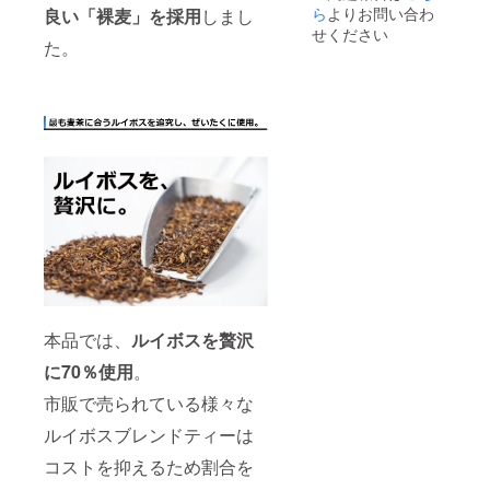
ら
よりお問い合わ
良い「裸麦」を採用
しまし
せください
た。
本品では、
ルイボスを贅沢
に70％使用
。
市販で売られている様々な
ルイボスブレンドティーは
コストを抑えるため割合を