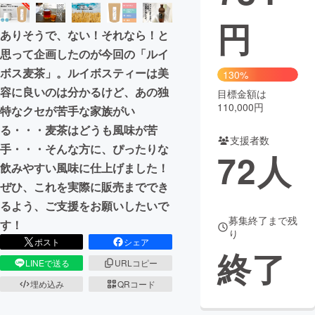
円
まちづくり・地域活性化
ありそうで、ない！それなら！と
思って企画したのが今回の「ルイ
CAMPFIRE for Social Good
CAMPFIRE Creation
ボス麦茶」。ルイボスティーは美
130%
CAMPFIREふるさと納税
machi-ya
コミュニティ
容に良いのは分かるけど、あの独
目標金額は
110,000円
特なクセが苦手な家族がい
る・・・麦茶はどうも風味が苦
支援者数
手・・・そんな方に、ぴったりな
72
人
飲みやすい風味に仕上げました！
ぜひ、これを実際に販売まででき
るよう、ご支援をお願いしたいで
募集終了まで残
す！
り
ポスト
シェア
終了
LINEで送る
URLコピー
埋め込み
QRコード