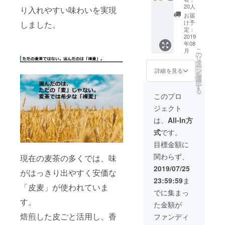
謝を込
び、特
20人
り入れやすい味わいを実現
めて最
別なご
お届
大限お
案内な
け予
しました。
安くし
どを記
定：
た価格
2019
載致し
年08
にてご
ます
こ
月
提供致
の
リ
しま
タ
ー
す！ ル
ン
詳細を見る
を
イボス
選
択
麦茶２
す
る
点 （仕
このプロ
様：1商
ジェクト
品当た
り定価
は、
All-In方
￥1,280
式
です。
・15P
入り）
目標金額に
関わらず、
現在の麦茶の多くでは、味
2019/07/25
がはっきり出やすく安価な
23:59:59
ま
「皮麦」が使われていま
でに集まっ
す。
た金額が
焙煎した皮ごと活用し、香
ファンディ