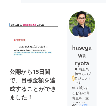
hasega
wa
ryota
埼玉県
公開から15日間
初めてのプ
ロジェクト
で、目標金額を達
です
成することができ
年々減少す
るお茶の消
ました！
費量を、支
える側に回
https://tikuwablog.com/