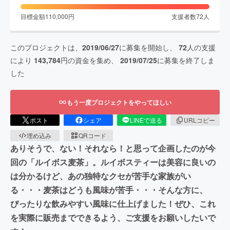
目標金額
110,000
円
支援者数
72
人
このプロジェクトは、
2019/06/27
に募集を開始し、
72
人の支援
により
143,784
円の資金を集め、
2019/07/25
に募集を終了しま
した
もう一度プロジェクトをやってほしい
ポスト
シェア
LINEで送る
URLコピー
埋め込み
QRコード
ありそうで、ない！それなら！と思って企画したのが今
回の「ルイボス麦茶」。ルイボスティーは美容に良いの
は分かるけど、あの独特なクセが苦手な家族がい
る・・・麦茶はどうも風味が苦手・・・そんな方に、
ぴったりな飲みやすい風味に仕上げました！ぜひ、これ
を実際に販売までできるよう、ご支援をお願いしたいで