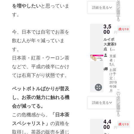
リ
タ
ー
を増やしたい
と思っていま
ン
詳細を見る
を
選
す。
択
す
る
3,5
残り10
00
今、日本では自宅でお茶を
円
ルイボ
飲む人が年々減っていま
ス麦茶3
す。
点 （仕
様：1商
支援
日本茶・紅茶・ウーロン茶
品当た
者：
り定価
5人
などで、平成の後半にかけ
￥1,280
お届
・15P
け予
ては右肩下がり状態です。
入り）
定：
2019
年08
ペットボトルばかりが普及
こ
月
の
リ
し、お茶の魅力に触れる機
タ
ー
ン
詳細を見る
を
会が減ってる。
選
択
す
この危機感から、
「日本茶
る
4,4
スペシャリスト」
の資格を
残り13
00
円
取得し、茶器の販売を通じ