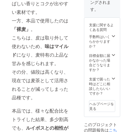
ングされま
ばしい香りとコクが出やす
す。
い素材です。
一方、本品で使用したのは
支援に関するよ
「裸麦」
。
くある質問
手数料はいく
こちらは、皮は取り外して
らかかります
使わないため、
味はマイル
か？
ド
になり、麦特有の上品な
目標金額に届
かなかった場
甘みを感じられます。
合どうなりま
すか？
その分、値段は高くなり、
支援で困った
現在では麦茶として活用さ
時はどこに相
れることが減ってしまった
談したらいい
ですか？
品種です。
ヘルプページを
見る
本品では、様々な配合比を
トライした結果、多少割高
このプロジェクト
でも、
ルイボスとの相性が
の問題報告は
こち