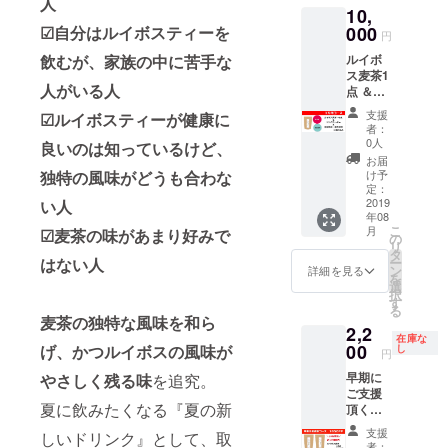
人
10,
・15P
入り）
000
☑自分はルイボスティーを
円
ルイボ
飲むが、家族の中に苦手な
ス麦茶1
人がいる人
点 ＆サ
ンクス
支援
☑ルイボスティーが健康に
レター
者：
＆活動
0人
良いのは知っているけど、
報告・
お届
特別な
け予
独特の風味がどうも合わな
ご案内
定：
のご提
2019
い人
年08
供 ※
こ
月
☑麦茶の味があまり好みで
キャン
の
リ
プファ
タ
ー
はない人
イヤー
ン
詳細を見る
を
内に
選
択
て、対
す
る
象のご
麦茶の独特な風味を和ら
2,2
支援者
在庫な
様に限
00
げ、かつルイボスの風味が
し
円
定公開
早期に
やさしく残る味
を追究。
にて、
ご支援
今後1年
夏に飲みたくなる『夏の新
頂く方
間活動
向け
のご報
支援
しいドリンク』として、取
に、感
告及
者：