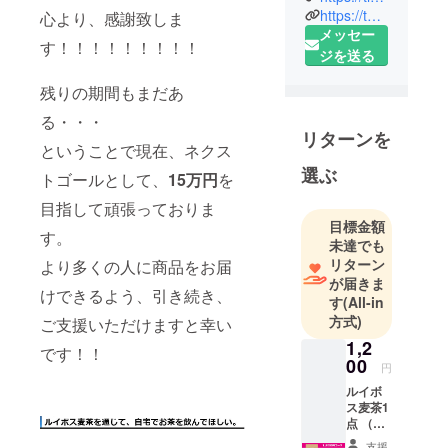
りたい！と
https://twitter.com/ryounokanousei
心より、感謝致しま
いう思い
メッセー
す！！！！！！！！！
で、単なる
ジを送る
お茶好きが
残りの期間もまだあ
2018年1月よ
り独立。イ
る・・・
リターンを
ンターネッ
ということで現在、ネクス
ト上で茶器
選ぶ
トゴールとして、
15万円
を
の販売を行
目指して頑張っておりま
い、大手プ
目標金額
ラット
す。
未達でも
フォームで
リターン
より多くの人に商品をお届
「急須」ラ
が届きま
けできるよう、引き続き、
ンキングベ
す
(All-in
ストセラー
方式)
ご支援いただけますと幸い
商品を複数
1,2
です！！
獲得。自宅
00
円
でお茶を楽
ルイボ
しむ人「 プ
ス麦茶1
点 （仕
チ茶人」を
様：1商
支援