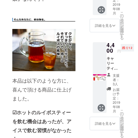
㏄） ＆
2019
年08
ルイボ
こ
月
ス麦茶2
の
リ
点（仕
タ
ー
様：1商
ン
詳細を見る
を
品当た
選
択
り定価
す
る
￥1,280
4,4
・15P
残り12
入り）
00
円
キャ
リー
ティー
ボトル
支援
（オレ
者：
本品は以下のような方に、
ンジ・
3人
定価
喜んで頂ける商品に仕上げ
お届
￥2,280
け予
・380
ました。
定：
㏄） ＆
2019
年08
ルイボ
こ
月
☑ホットのルイボスティー
ス麦茶2
の
リ
点（仕
タ
を飲む機会はあったが、ア
ー
様：1商
ン
詳細を見る
を
品当た
選
イスで飲む習慣がなかった
択
り定価
す
る
￥1,280