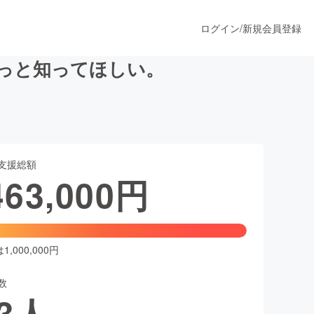
ログイン
/
新規会員登録
もっと知ってほしい。
うすぐ公開されます
支援総額
プロダクト
463,000
円
ファッション
スポーツ
,000,000円
数
ア
ソーシャルグッド
3
人