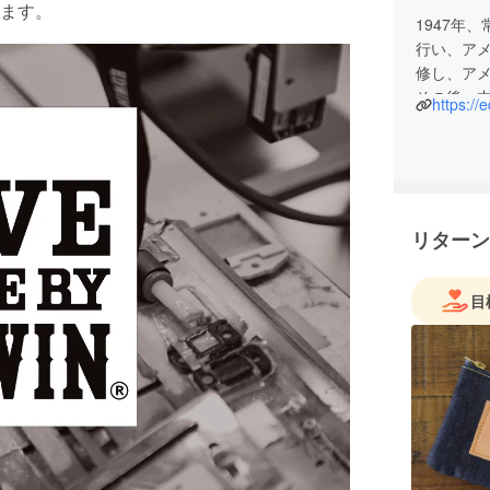
ます。
1947年
行い、ア
修し、ア
その後、
https://
れる時代
む、色落
にフィッ
もっと日
ちの手で創
リターン
点となる
（EDWI
ものづく
目
以来、日
を続け、
ています