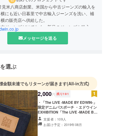
、常見米八商店創業。米国から中古ジーンズの輸入を
メ横にも近い日暮里で中古輸入ジーンズを洗い、補
メ横の販売店へ供給した。
中古ジーンズだけでなく、新品のジーンズも輸入さ
edwin.co.jp
となったが、当時の米国製ジーンズは、固い、縮
メッセージを送る
ちする、そして高額であったことから、日本の市場
トしなかった。
本人の体型にあった、履きやすいジーンズを自分た
ること、この思いがジーンズメーカーEDWINの原
を選ぶ
。
Nの名はDENIMの５文字を自由に並べ換えた社名。
りへのスピリットが込められている）
標金額未達でもリターンが届きます
(All-in方式)
本で初めて自社技術・自社製法によるジーンズ作り
2,000
現状に満足することなく常に新たな商品を送り出し
円
残り
191
。
・「The LIVE -MADE BY EDWIN-」
限定デニムパスポーチ ・エドウイン
EXHIBITION「The LIVE -MADE BY
EDWIN-」特別入場券 デニムポーチ
支援者：109人
寸法：横約14cm×縦約11cm
お届け予定：2019年08月