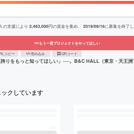
人の支援により
2,463,000
円の資金を集め、
2019/08/16
に募集を終了し
もう一度プロジェクトをやってほしい
RLコピー
埋め込み
QRコード
と誇りをもっと知ってほしい」──。B&C HALL（東京・天
ェックしています