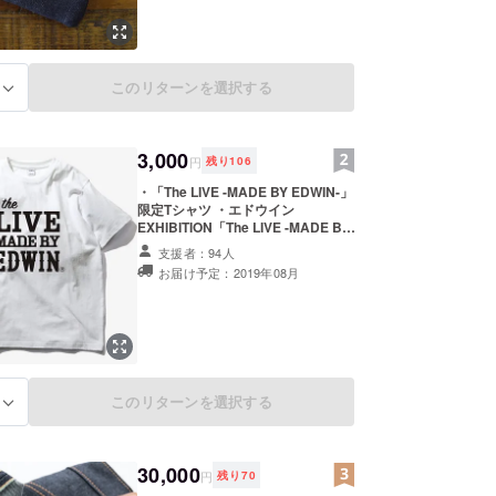
このリターンを選択する
る
3,000
円
残り
106
・「The LIVE -MADE BY EDWIN-」
限定Tシャツ ・エドウイン
EXHIBITION「The LIVE -MADE BY
EDWIN-」特別入場券 サイズは
支援者：94人
S/M/L/XLからお選びいただけます。
お届け予定：2019年08月
支援時に希望のサイズをご選択下さ
い。
このリターンを選択する
る
30,000
円
残り
70