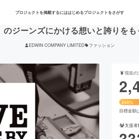
プロジェクトを掲載するには
はじめる
プロジェクトをさがす
N』のジーンズにかける想いと誇りを
EDWIN COMPANY LIMITED
ファッション
注目のリターン
注目の新着プロジェクト
募集終了が近いプロジェクト
も
現在の
音楽
舞台・パフォーマンス
2,
ゲーム・サービス開発
フード・飲食店
246%
書籍・雑誌出版
アニメ・漫画
目標金額は1
支援者
チャレンジ
ビューティー・ヘルスケ
33