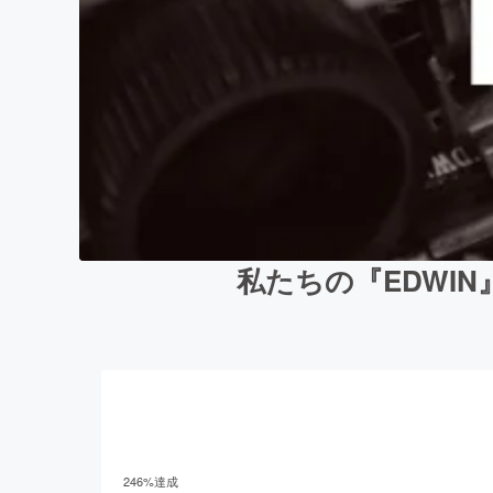
私たちの『EDWI
246
%達成