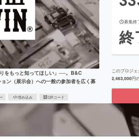
募集終
CAMPFIRE for Social Good
CAMPFIRE Creation
終
CAMPFIREふるさと納税
machi-ya
コミュニティ
このプロジェ
りをもっと知ってほしい」──。B&C
2,463,000
円
ション（展示会）への一般の参加者を広く募
ピー
埋め込み
QRコード