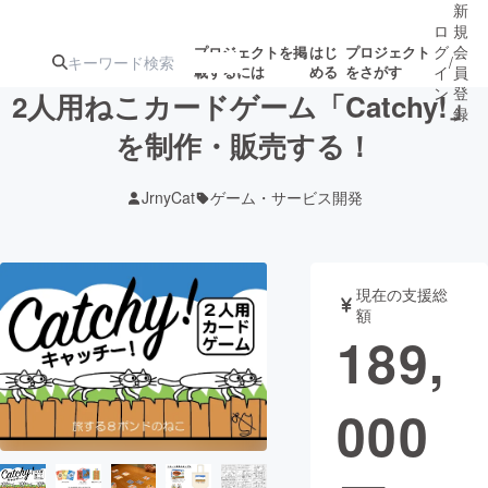
新
ロ
規
グ
会
プロジェクトを掲
はじ
プロジェクト
/
載するには
める
をさがす
イ
員
ン
登
2人用ねこカードゲーム「Catchy!」
録
を制作・販売する！
人気のプロ
注目のリ
注目の新着プロ
募集終了が近いプ
もうすぐ公開
JrnyCat
ゲーム・サービス開発
ジェクト
ターン
ジェクト
ロジェクト
されます
アート・写真
音楽
現在の支援総
額
189,
テクノロジー・ガジェット
ゲーム・サ
000
映像・映画
書籍・雑誌
ビジネス・起業
チャレンジ