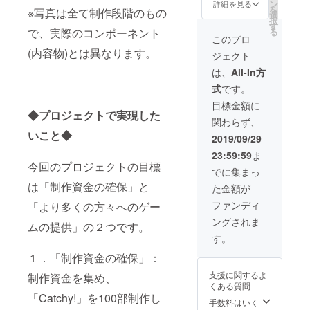
器製）2
※バッグ
ン
のお名
詳細を見る
を
※写真は全て制作段階のもの
個 + オ
のデザ
選
前」を
択
リジナ
インは
す
記入し
る
で、実際のコンポーネント
ルトー
予告な
てくだ
このプロ
トバッ
しに変
さい。
(内容物)とは異なります。
ジェクト
グ
更とな
お届け
（ボー
る場合
できな
は、
All-In方
ドゲー
があり
かった
式
です。
ムも入
ます。
場合
るサイ
※ゲーム
は、後
目標金額に
ズで
マー
◆プロジェクトで実現した
日郵送
関わらず、
す）+
ケット
いたし
いこと◆
Yuko直
に出展
ます
2019/09/29
筆イラ
される
23:59:59
ま
スト・
方は、
今回のプロジェクトの目標
サイン
当日、
でに集まっ
入りポ
直接
は「制作資金の確保」と
た金額が
スト
ブース
カード
へお届
ファンディ
「より多くの方々へのゲー
※心の底
けする
ングされま
から応
ことも
ムの提供」の２つです。
援して
可能で
す。
くださ
す。リ
る方、
１．「制作資金の確保」：
ターン
大好き
を選択
支援に関するよ
制作資金を集め、
です。
後、備
くある質問
よろし
考欄に
「Catchy!」を100部制作し
くお願
「①出
手数料はいく