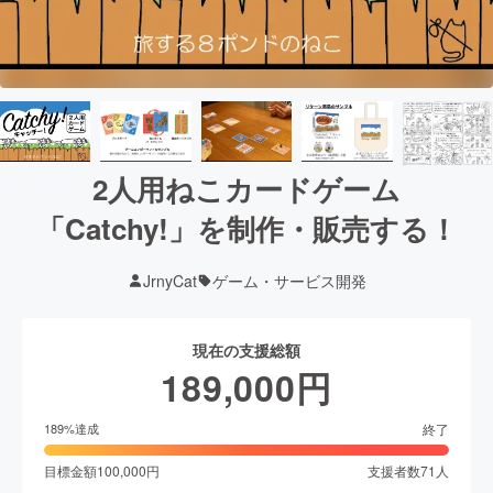
2人用ねこカードゲーム
「Catchy!」を制作・販売する！
JrnyCat
ゲーム・サービス開発
現在の支援総額
189,000
円
終了
189
%達成
目標金額
100,000
円
支援者数
71
人