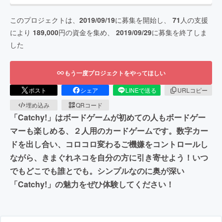
このプロジェクトは、
2019/09/19
に募集を開始し、
71
人の支援
により
189,000
円の資金を集め、
2019/09/29
に募集を終了しま
した
もう一度プロジェクトをやってほしい
ポスト
シェア
LINEで送る
URLコピー
埋め込み
QRコード
「Catchy!」はボードゲームが初めての人もボードゲー
マーも楽しめる、２人用のカードゲームです。数字カー
ドを出し合い、コロコロ変わるご機嫌をコントロールし
ながら、きまぐれネコを自分の方に引き寄せよう！いつ
でもどこでも誰とでも。シンプルなのに奥が深い
「Catchy!」の魅力をぜひ体験してください！