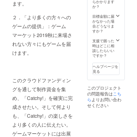
いしま
展ブー
らかかります
ます。
す。 ※
ス名、
か？
コマは
②お届
色違い
け希望
目標金額に届
２．「より多くの方々への
でお届
日時、
かなかった場
けしま
ゲームの提供」：ゲーム
③受け
合どうなりま
す（色
取り予
すか？
マーケット2019秋に来場さ
の指定
定の方
はでき
のお名
支援で困った
れない方々にもゲームを届
ませ
前」を
時はどこに相
ん）。
記入し
談したらいい
けます。
※バッグ
てくだ
ですか？
のデザ
さい。
インは
お届け
ヘルプページを
予告な
できな
見る
しに変
かった
更とな
場合
このクラウドファンディン
る場合
は、後
このプロジェクト
グを通して制作資金を集
があり
日郵送
の問題報告は
こち
ます。
いたし
め、「Catchy!」を確実に完
※ゲーム
ら
よりお問い合わ
ます
マー
せください
成させたい。そして何より
ケット
に出展
も、「Catchy!」の楽しさを
される
方は、
より多くの人に伝えたい。
当日、
直接
ゲームマーケットには出展