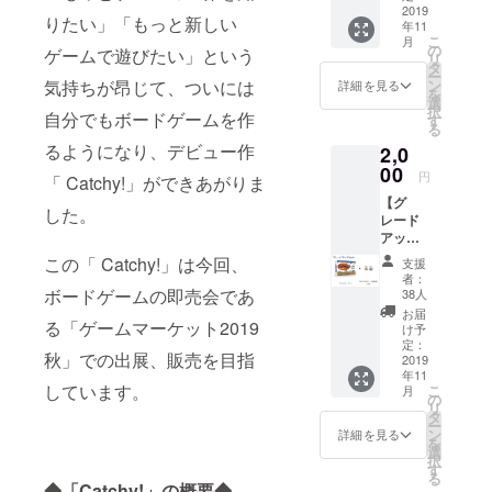
に出展
2019
りたい」「もっと新しい
年11
される
こ
月
方は、
の
ゲームで遊びたい」という
リ
当日、
タ
ー
直接
ン
気持ちが昂じて、ついには
詳細を見る
を
ブース
選
択
へお届
自分でもボードゲームを作
す
る
けする
るようになり、デビュー作
2,0
ことも
可能で
00
円
「 Catchy!」ができあがりま
す。リ
【グ
ターン
した。
レード
を選択
アップ
後、備
セッ
考欄に
この「 Catchy!」は今回、
支援
ト】
「①出
者：
「Catc
展ブー
ボードゲームの即売会であ
38人
hy!」1
ス名、
お届
セット
る「ゲームマーケット2019
②お届
け予
+ スペ
け希望
定：
秋」での出展、販売を目指
シャル
2019
日時、
年11
ネコ型
③受け
しています。
こ
月
得点コ
取り予
の
リ
マ（磁
定の方
タ
ー
器製）2
のお名
ン
詳細を見る
を
個 ※コ
前」を
選
択
マは色
記入し
す
る
違いで
てくだ
◆「Catchy!」の概要◆