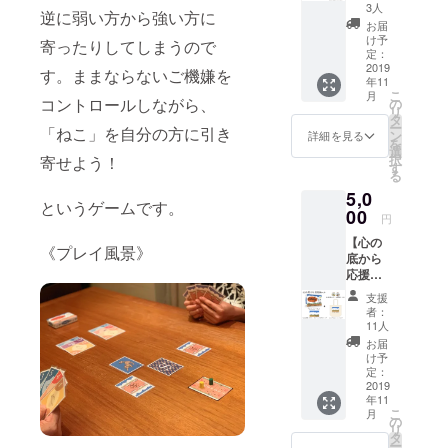
hy!」1
ます。
②お届
3人
逆に弱い方から強い方に
セット
※ゲーム
け希望
お届
+ スペ
マー
日時、
け予
寄ったりしてしまうので
シャル
ケット
定：
③受け
ネコ型
2019
に出展
取り予
す。ままならないご機嫌を
年11
得点コ
される
定の方
こ
月
マ（磁
方は、
コントロールしながら、
の
のお名
リ
器製）2
当日、
タ
前」を
ー
「ねこ」を自分の方に引き
個+ オ
直接
ン
記入し
詳細を見る
を
リジナ
ブース
選
てくだ
択
寄せよう！
ルトー
へお届
す
さい。
る
トバッ
けする
お届け
5,0
グ
ことも
できな
というゲームです。
（ボー
00
可能で
かった
円
ドゲー
す。リ
場合
【心の
ムも入
ターン
は、後
《プレイ風景》
底から
るサイ
を選択
日郵送
応援
ズで
後、備
いたし
セッ
す） ※
考欄に
ます
支援
ト】
コマは
「①出
者：
「Catc
色違い
展ブー
11人
hy!」1
でお届
ス名、
お届
セット
けしま
②お届
け予
+ スペ
す（色
定：
け希望
シャル
2019
の指定
日時、
年11
ネコ型
はでき
③受け
こ
月
得点コ
ませ
の
取り予
リ
マ（磁
ん）。
タ
定の方
ー