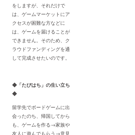
ブース
をしますが、それだけで
へお届
けする
は、ゲームマーケットにア
ことも
可能で
クセスが困難な方などに
す。リ
ターン
は、ゲームを届けることが
を選択
後、備
できません。そのため、ク
考欄に
ラウドファンディングを通
「①出
展ブー
して完成させたいのです。
ス名、
②お届
け希望
日時、
③受け
取り予
◆「たびはち」の生い立ち
定の方
のお名
◆
前」を
記入し
留学先でボードゲームに出
てくだ
さい。
会ったのち、帰国してから
お届け
できな
も、ゲームを作る→家族や
かった
場合
友人に遊んでもらう→意見