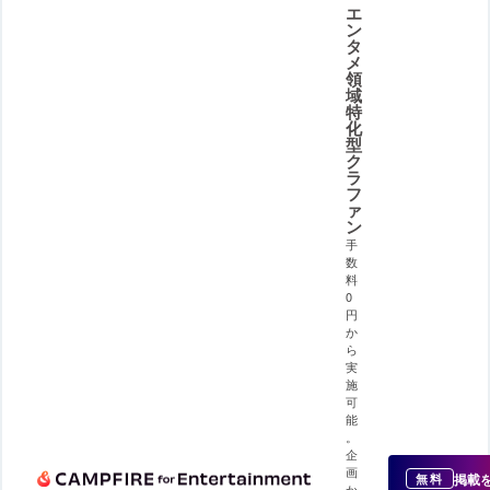
エ
ン
タ
メ
領
域
特
化
型
ク
ラ
フ
ァ
ン
手
数
料
0
円
か
ら
実
施
可
能
。
企
画
掲載
無料
か