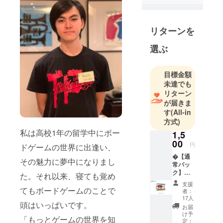
留学中に
ボードゲー
リターンを
ムに出逢
い、のめり
選ぶ
込みまし
た。「無駄
目標金額
のない美し
未達でも
いルール」
リターン
を目指しま
が届きま
す。
す
(All-in
方式)
私は高校1年の留学中にボー
1,5
00
円
ドゲームの世界に出逢い、
�【通
その魅力に夢中になりまし
常パッ
ク】
た。それ以来、寝ても覚め
「Catc
支援
hy!」１
てもボードゲームのことで
者：
セット
17人
頭はいっぱいです。
※ゲーム
お届
マー
け予
「もっとゲームの世界を知
ケット
定：