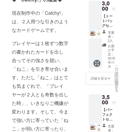
3,0
お届け
さい。
します
00
お届け
円
（色の
現在制作中の「Catchy!」
できな
【トー
指定は
かった
トバッ
は、２人用つな引きのよう
できま
場合
グセッ
せ
は、後
なカードゲームです。
ト】
ん）。
日郵送
支援
「Catc
※ゲーム
いたし
者：
hy!」 1
マー
ます
2人
プレイヤーは１枚ずつ数字
セット
ケット
お届
+ オリ
に出展
け予
の書かれたカードを出し
ジナル
される
定：
トート
2019
方は、
合ってその強さを競い、
年11
バッグ
当日、
こ
月
（ボー
「ねこ」を引き寄せ合いま
直接
の
リ
ドゲー
ブース
タ
ー
す。ただし「ねこ」はとて
ムも入
へお届
ン
詳細を見る
を
るサイ
けする
選
択
も気まぐれで、「プレイ
ズで
ことも
す
る
す） ※
可能で
ヤーが２人とも奇数を出し
3,5
バッグ
す。リ
のデザ
00
ターン
た時」、いきなりご機嫌が
円
インは
を選択
【パー
予告な
後、備
変わります。そして、今ま
フェク
しに変
考欄に
トセッ
で強い方に寄っていた「ね
更とな
「①出
ト】
る場合
展ブー
支援
こ」が弱い方に寄ったり、
「Catc
があり
ス名、
者：