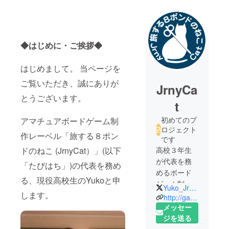
◆はじめに・ご挨拶◆
はじめまして。 当ページを
ご覧いただき、誠にありが
JrnyCa
とうございます。
t
初めてのプ
アマチュアボードゲーム制
ロジェクト
作レーベル「旅する８ポン
です
ドのねこ (JrnyCat）」(以下
高校３年生
が代表を務
「たびはち」)の代表を務め
めるボード
る、現役高校生のYukoと申
ゲーム制作
Yuko_JrnyCat_bg
します。
レーベル
http://gamemarket.jp/designer/yuko/
「旅する８
メッセー
ポンドのね
ジを送る
こ」です。