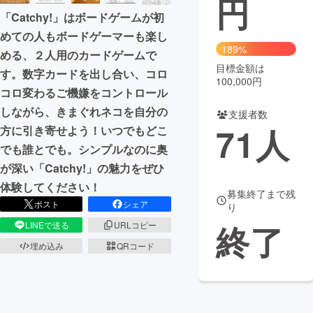
円
「Catchy!」はボードゲームが初
まちづくり・地域活性化
めての人もボードゲーマーも楽し
189%
める、２人用のカードゲームで
目標金額は
CAMPFIRE for Social Good
CAMPFIRE Creation
す。数字カードを出し合い、コロ
100,000円
CAMPFIREふるさと納税
machi-ya
コミュニティ
コロ変わるご機嫌をコントロール
しながら、きまぐれネコを自分の
支援者数
71
人
方に引き寄せよう！いつでもどこ
でも誰とでも。シンプルなのに奥
が深い「Catchy!」の魅力をぜひ
体験してください！
募集終了まで残
ポスト
シェア
り
終了
LINEで送る
URLコピー
埋め込み
QRコード