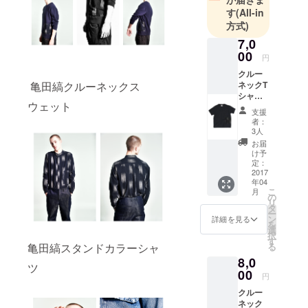
す
(All-in
方式)
7,0
00
円
クルー
ネックT
亀田縞クルーネックス
シャツ
ウェット
(税込
支援
み・送
者：
料込み)
3人
サイズ
お届
はS・
け予
M・Lか
定：
らお選
2017
年04
びいた
こ
月
だけま
の
リ
す。
タ
ー
ン
詳細を見る
を
選
択
す
亀田縞スタンドカラーシャ
る
8,0
ツ
00
円
クルー
ネック