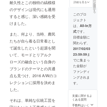
ー
み・送
耐久性とこの独特の縞模様
ン
詳細を見る
を
料込み)
選
択
のデザインは現代にも通用
サイズ
す
る
はS・
このプロ
すると感じ、深い感銘を受
M・Lか
ジェクト
らお選
けました。
びいた
は、
All-In方
だけま
式
です。
す。
また、何より、当時、農民
目標金額に
たちが自ら着る日常着とし
関わらず、
て誕生したという起源を聞
2017/02/03
23:59:59
ま
いて、モードとリアルク
でに集まっ
ローズの融合という自身の
た金額が
ブランドのテーマとの共通
ファンディ
点も見つけ、2016 A/Wのコ
ングされま
レクションに採用を決めま
す。
した。
支援に関するよ
くある質問
それは、単純な伝統工芸を
手数料はいく