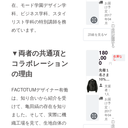
ギュ
お届
在、モード学園デザイン学
ラーカ
け予
ラー
定：
科、ビジネス学科、スタイ
シャツ
2017
年04
(税込
リスト学科の特別講師を務
こ
月
み・送
の
リ
料込み)
めています。
タ
ー
サイズ
ン
詳細を見る
を
はS・
選
択
M・Lか
す
る
らお選
▼両者の共通項と
180
びいた
だけま
,00
在庫な
し
コラボレーション
す。
0
円
先着１
の理由
名さま
10%OF
F カス
支援
タム
FACTOTUMデザイナー有働
者：
キップ
1人
は、知り合いから紹介を受
レザー
お届
ダブル
け予
けて、亀田縞の存在を知り
ライ
定：
ダース
2017
ました。そして、実際に機
年04
ジャ
こ
月
ケット
の
織工場を見て、生地自体の
リ
(税込
タ