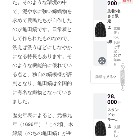
残り3
た。そのような環境の中
200
円
で、泥や水に強い綿織物を
先着5名
さま限
求めて農民たちが自作した
定
10%OF
支援
のが亀田縞です。日常着と
F スタ
者：
ンドカ
2人
して作られたものなので、
ラー
お届
シャツ
洗えば洗うほどにしなやか
け予
(税込
定：
になる特長もあります。そ
み・送
2017
年04
料込み)
こ
月
のような機能的に優れてい
サイズ
の
リ
はS・
タ
る点と、独自の縞模様が評
ー
M・Lか
ン
詳細を見る
を
らお選
選
判となり、亀田縞は全国的
択
びいた
す
る
だけま
に有名な織物となっていき
28,
す。
ました。
000
円
スタン
歴史年表によると、元禄九
ドカ
ラー
年（1696年）「この頃、木
シャツ
支援
(税込
者：
綿縞（のちの亀田縞）が生
み・送
1人