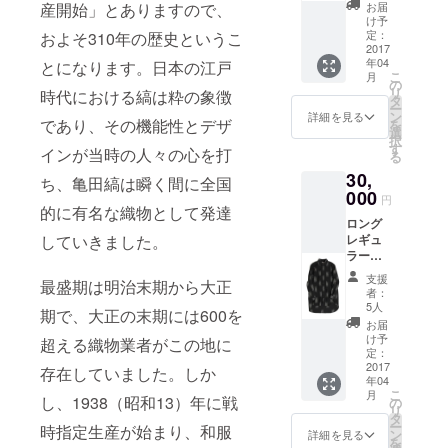
料込み)
お届
産開始」とありますので、
サイズ
け予
はS・
定：
およそ310年の歴史というこ
M・Lか
2017
年04
らお選
とになります。日本の江戸
こ
月
びいた
の
リ
時代における縞は粋の象徴
だけま
タ
ー
す。
ン
詳細を見る
であり、その機能性とデザ
を
選
択
す
インが当時の人々の心を打
る
30,
ち、亀田縞は瞬く間に全国
000
円
的に有名な織物として発達
ロング
レギュ
していきました。
ラーカ
ラー
支援
最盛期は明治末期から大正
シャツ
者：
(税込
5人
期で、大正の末期には600を
み・送
お届
料込み)
け予
超える織物業者がこの地に
サイズ
定：
はS・
2017
存在していました。しか
年04
M・Lか
こ
月
らお選
し、1938（昭和13）年に戦
の
リ
びいた
タ
ー
時指定生産が始まり、和服
だけま
ン
詳細を見る
を
す。