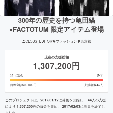
300年の歴史を持つ⻲⽥縞
×FACTOTUM 限定アイテム登場
CLOSS_EDITOR
ファッション
東京都
現在の支援総額
1,307,200
円
終了
261
%達成
目標金額
500,000
円
支援者数
44
人
このプロジェクトは、
2017/01/12
に募集を開始し、
44
人の支援
により
1,307,200
円の資金を集め、
2017/02/03
に募集を終了し
ました