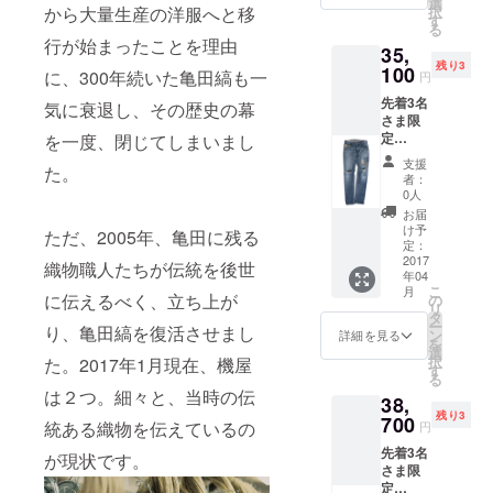
選
択
から大量生産の洋服へと移
す
る
行が始まったことを理由
35,
残り3
100
に、300年続いた亀田縞も一
円
先着3名
気に衰退し、その歴史の幕
さま限
定
を一度、閉じてしまいまし
10%OF
支援
た。
F カス
者：
タムク
0人
ラッ
お届
シュデ
け予
ただ、2005年、亀田に残る
ニム
定：
テー
2017
織物職人たちが伝統を後世
年04
パード
こ
月
(税込
に伝えるべく、立ち上が
の
リ
み・送
タ
ー
り、亀田縞を復活させまし
料込み)
ン
詳細を見る
を
サイズ
選
択
た。2017年1月現在、機屋
は28・
す
る
29・
は２つ。細々と、当時の伝
38,
30・31
残り3
からお
700
統ある織物を伝えているの
円
選びい
先着3名
ただけ
が現状です。
さま限
ます。
定