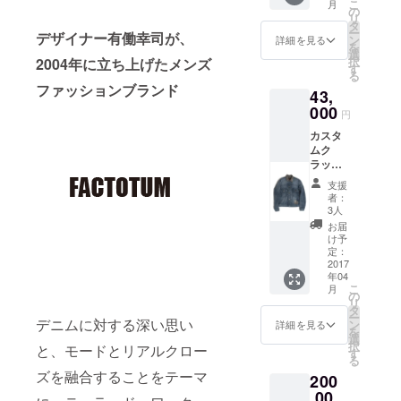
こ
月
は28・
の
リ
29・
タ
ー
デザイナー有働幸司が、
30・31
ン
詳細を見る
を
からお
選
択
2004年に立ち上げたメンズ
選びい
す
る
ただけ
ファッションブランド
43,
ます。
000
円
カスタ
ムク
ラッ
シュデ
支援
ニム
者：
2ND G
3人
ジャン
お届
(税込
け予
み・送
定：
料込み)
2017
年04
サイズ
こ
月
はS・
の
リ
M・Lか
タ
ー
らお選
デニムに対する深い思い
ン
詳細を見る
を
びいた
選
択
と、モードとリアルクロー
だけま
す
る
す。
ズを融合することをテーマ
200
,00