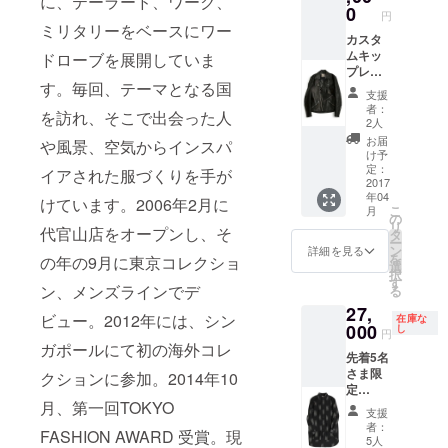
に、テーラード、ワーク、
0
円
ミリタリーをベースにワー
カスタ
ムキッ
ドローブを展開していま
プレ
す。毎回、テーマとなる国
ザー ダ
支援
ブルラ
者：
を訪れ、そこで出会った人
イダー
2人
スジャ
お届
や風景、空気からインスパ
ケット
け予
(税込
定：
イアされた服づくりを手が
み・送
2017
年04
料込み)
けています。2006年2月に
こ
月
サイズ
の
リ
代官山店をオープンし、そ
はS・
タ
ー
M・Lか
ン
詳細を見る
を
の年の9月に東京コレクショ
らお選
選
択
びいた
す
ン、メンズラインでデ
る
だけま
27,
す。
ビュー。2012年には、シン
在庫な
000
し
円
ガポールにて初の海外コレ
先着5名
さま限
クションに参加。2014年10
定
月、第一回TOKYO
10%OF
支援
F ロン
者：
FASHION AWARD 受賞。現
グレ
5人