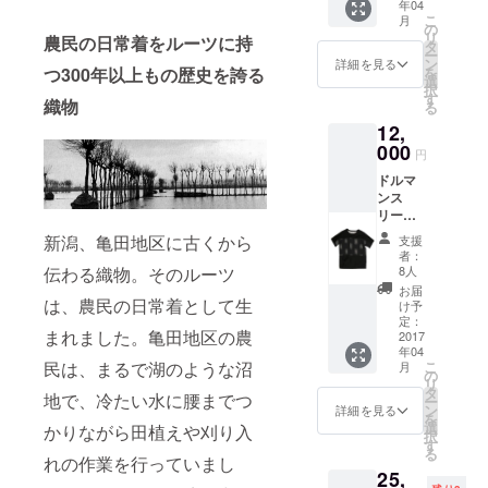
年04
こ
月
の
リ
農民の日常着をルーツに持
タ
ー
ン
詳細を見る
つ300年以上もの歴史を誇る
を
選
択
す
織物
る
12,
000
円
ドルマ
ンス
リーブT
シャツ
新潟、亀田地区に古くから
支援
(税込
者：
み・送
8人
伝わる織物。そのルーツ
料込み)
お届
サイズ
は、農民の日常着として生
け予
はS・
定：
まれました。亀田地区の農
M・Lか
2017
年04
らお選
こ
民は、まるで湖のような沼
月
びいた
の
リ
だけま
タ
地で、冷たい水に腰までつ
ー
す。
ン
詳細を見る
を
選
かりながら田植えや刈り入
択
す
る
れの作業を行っていまし
25,