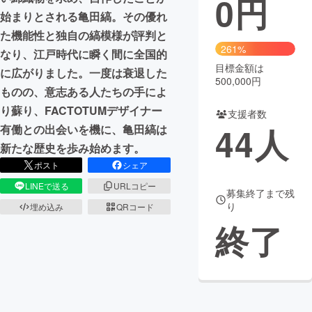
0
円
始まりとされる亀田縞。その優れ
まちづくり・地域活性化
た機能性と独自の縞模様が評判と
261%
なり、江戸時代に瞬く間に全国的
目標金額は
CAMPFIRE for Social Good
CAMPFIRE Creation
に広がりました。一度は衰退した
500,000円
CAMPFIREふるさと納税
machi-ya
コミュニティ
ものの、意志ある人たちの手によ
り蘇り、FACTOTUMデザイナー
支援者数
44
人
有働との出会いを機に、亀田縞は
新たな歴史を歩み始めます。
ポスト
シェア
LINEで送る
URLコピー
募集終了まで残
り
埋め込み
QRコード
終了