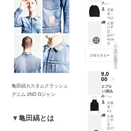
ス
ウェッ
支援
ト(税込
者：
み・送
10人
料込み)
お届
サイズ
け予
はS・
定：
M・Lか
2017
年04
らお選
こ
月
びいた
の
リ
だけま
タ
ー
す。
ン
詳細を見る
を
選
択
す
る
9,0
00
円
亀田縞カスタムクラッシュ
エプロ
ン(税込
デニム 2ND Gジャン
み・送
料込み)
支援
サイズ
者：
はフ
4人
リーサ
▼亀田縞とは
お届
イズに
け予
なりま
定：
す。
2017