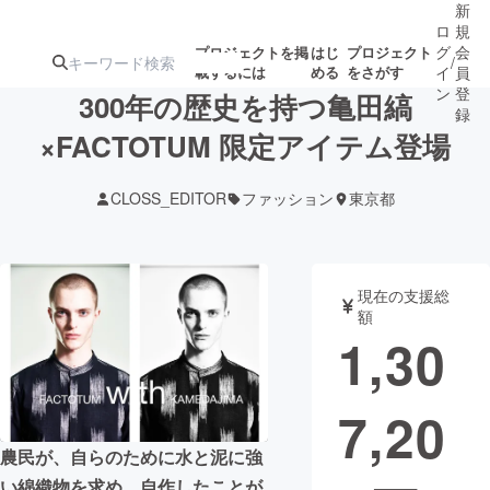
新
ロ
規
グ
会
プロジェクトを掲
はじ
プロジェクト
/
載するには
める
をさがす
イ
員
ン
登
300年の歴史を持つ⻲⽥縞
録
×FACTOTUM 限定アイテム登場
人気のプロ
注目のリ
注目の新着プロ
募集終了が近いプ
もうすぐ公開
CLOSS_EDITOR
ファッション
東京都
ジェクト
ターン
ジェクト
ロジェクト
されます
アート・写真
音楽
現在の支援総
額
1,30
テクノロジー・ガジェット
ゲーム・サ
7,20
映像・映画
書籍・雑誌
農民が、自らのために水と泥に強
ビジネス・起業
チャレンジ
い綿織物を求め、自作したことが