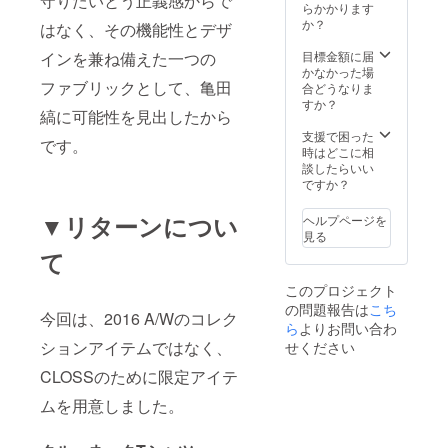
守りたいとう正義感からで
らかかります
か？
はなく、その機能性とデザ
インを兼ね備えた一つの
目標金額に届
かなかった場
ファブリックとして、亀田
合どうなりま
すか？
縞に可能性を見出したから
支援で困った
です。
時はどこに相
談したらいい
ですか？
▼リターンについ
ヘルプページを
見る
て
このプロジェクト
の問題報告は
こち
今回は、2016 A/Wのコレク
ら
よりお問い合わ
ションアイテムではなく、
せください
CLOSSのために限定アイテ
ムを用意しました。