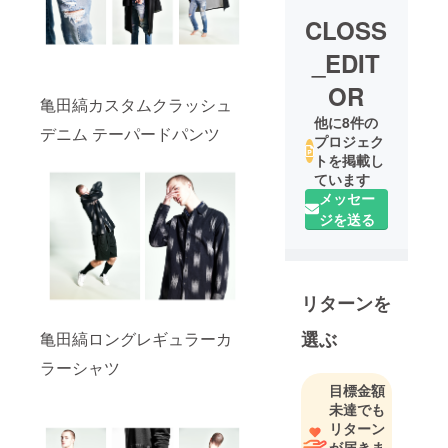
CLOSS
_EDIT
OR
亀田縞カスタムクラッシュ
他に8件の
デニム テーパードパンツ
プロジェク
トを掲載し
ています
メッセー
ジを送る
リターンを
選ぶ
亀田縞ロングレギュラーカ
ラーシャツ
目標金額
未達でも
リターン
が届きま