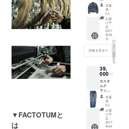
10%OF
支援
F カス
者：
タムク
0人
ラッ
お届
シュデ
け予
ニム
定：
2ND G
2017
年04
ジャン
こ
月
(税込
の
リ
み・送
タ
ー
料込み)
ン
詳細を見る
を
サイズ
選
択
はS・
す
る
M・Lか
39,
らお選
びいた
000
円
だけま
カスタ
す。
ムク
ラッ
シュデ
支援
ニム
者：
テー
0人
パード
お届
▼FACTOTUMと
(税込
け予
み・送
定：
料込み)
2017
は
年04
サイズ