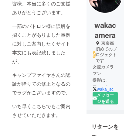
皆様、本当に多くのご支援
ありがとうございます。
wakac
一部のパトロン様に誤解を
amera
招くことがありました事例
東京都
に対しご案内したくサイト
初めてのプ
本文にも表記致しました
ロジェクト
です
が、
女流カメラ
マン
キャンプファイヤさんの認
撮影は、
証が降りての修正となるの
ファッショ
waka_sc
でラグがございますので、
ン、広告、
メッセー
グラビアな
ジを送る
いち早くこちらでもご案内
ど多岐にわ
たるが、
させていただきます。
日本に数人
リターンを
の女流プロ
レスリング