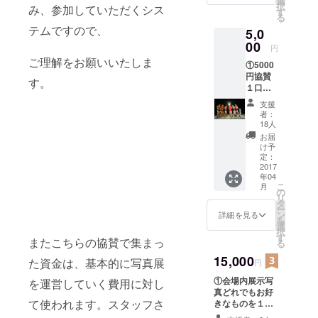
選
イドから彼
択
み、参加していただくシス
興行時
す
る
らの試合を
の集合
テムですので、
5,0
写真」
撮り続けて
※複数口
00
円
いる。
頼んで
ご理解をお願いいたしま
①5000
頂いた
円協賛
場合で
す。
また初心者
１口に
も、写
からでも
つき、
真は同
支援
A4サイ
じもの
しっかりわ
者：
ズ写真
をお届
18人
かる
を１枚
けしま
お届
「プラク
お届け
す ※台
け予
しま
紙、額
定：
ティカル
す。
2017
などは
フォト認定
年04
「猪
つきま
こ
月
木、猪
講座」の監
せん
の
リ
木、猪
タ
修をつと
ー
木VS猪
ン
詳細を見る
を
め、
木、猪
選
択
木、猪
す
新宿に教室
またこちらの協賛で集まっ
る
木」集
をかまえ
合写真
15,000
た資金は、基本的に写真展
円
る。
※複数口
①会場内展示写
頼んで
を運営していく費用に対し
生徒は、
真どれでもお好
頂いて
1000名を超
て使われます。スタッフさ
きなものを１点
も同じ
プレゼント ※来
写真の
え、特に機