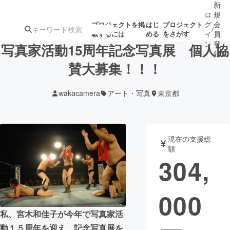
新
ロ
規
グ
会
プロジェクトを掲
はじ
プロジェクト
/
載するには
める
をさがす
イ
員
ン
登
写真家活動15周年記念写真展 個人協
録
賛大募集！！！
人気のプロ
注目のリ
注目の新着プロ
募集終了が近いプ
もうすぐ公開
wakacamera
アート・写真
東京都
ジェクト
ターン
ジェクト
ロジェクト
されます
アート・写真
音楽
現在の支援総
額
304,
テクノロジー・ガジェット
ゲーム・サ
000
映像・映画
書籍・雑誌
私、宮木和佳子が今年で写真家活
ビジネス・起業
チャレンジ
動１５周年を迎え、記念写真展を