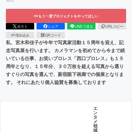
もう一度プロジェクトをやってほしい
ポスト
シェア
LINEで送る
URLコピー
埋め込み
QRコード
私、宮木和佳子が今年で写真家活動１５周年を迎え、記
念写真展を行います。 カメラマンを初めてから今まで続
いている仕事、お笑いプロレス「西口プロレス」も１５
周年となり、１５年分、３０万枚を超える写真から選り
すぐりの写真を選んで、新宿眼下画廊での個展となりま
す。 それにあたり個人協賛を募集しております
エ
ン
タ
メ
領
域