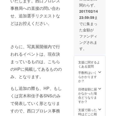
いたします。西口プロレス
がございます。
「超！！スペ
関わらず、
ご了承くださ
シャルサンクス
事務局への直接の問い合わ
い。 ※写真は最
2017/02/14
個人協賛」とし
終日撤収時にそ
せ、追加選手リクエストな
て、お名前をグ
23:59:59
ま
のまま手渡しで
ループ展示 ③
どはお控えください。
も可能 ※お持ち
でに集まっ
オープニング
帰り出来ない場
パーティーご招
た金額が
合は発送いたし
待 2017年２月
ます（送料込
ファンディ
17日 20:00〜
み） ※展示した
21:00 予定
ングされま
状態そのままで
さらに、写真展開催内で行
すので額装や台
す。
紙がない写真も
われるイベントは、現在決
ございます ②会
場内に、「超ハ
まっているものは、こちら
支援に関するよ
イパーセレブ個
くある質問
のHPに掲載してあるものの
人協賛！」とし
手数料はいく
て、お名前を個
み、となります。
らかかります
別展示 ③オープ
か？
ニングパー
ティーご招待
もし追加の際も、HP、もし
目標金額に届
2017年２月17
かなかった場
日 20:00〜
くは宮木和佳子各SNSのみ
合どうなりま
21:00 予定 ④
すか？
オープニング
で発表していく形となりま
パーティー時、
支援で困った
ご紹介、乾杯挨
すので、西口プロレス事務
時はどこに相
拶役 ⑤HPにも