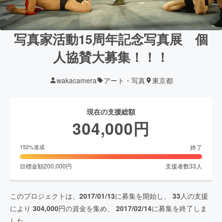
写真家活動15周年記念写真展 個
人協賛大募集！！！
wakacamera
アート・写真
東京都
現在の支援総額
304,000
円
終了
152
%達成
目標金額
200,000
円
支援者数
33
人
このプロジェクトは、
2017/01/13
に募集を開始し、
33
人の支援
により
304,000
円の資金を集め、
2017/02/14
に募集を終了しま
した