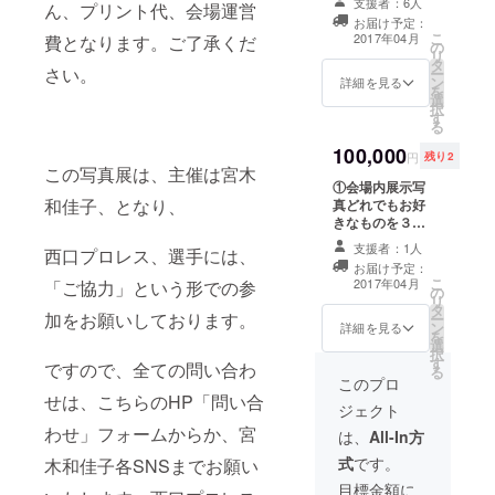
支援者：6人
ん、プリント代、会場運営
場できない場合
お届け
械が苦手な
お届け予定：
は、大きさやテ
となり
こ
2017年04月
費となります。ご了承くだ
女性に人気
の
イストなどこち
ます ※
リ
タ
らである程度ご
台紙、
が高く、現
さい。
ー
ン
希望を伺った上
額など
詳細を見る
を
在も講座進
選
でセレクトし送
はつき
択
す
行中。
ります ※大きさ
ません
る
はどれでも自由
②写真
100,000
です ※西口プロ
展会場
円
残り2
レスのゲストで
内に
この写真展は、主催は宮木
①会場内展示写
登場して頂いた
て、ス
和佳子、となり、
真どれでもお好
タレントさんな
ペシャ
きなものを３点
ど、一部お渡し
ルサン
までプレゼント
出来ない写真が
クス協
支援者：1人
西口プロレス、選手には、
※来場できない場
ございます。ご
賛メン
お届け予定：
合は、大きさや
了承ください。
バーと
こ
2017年04月
「ご協力」という形での参
の
テイストなどこ
※写真は最終日撤
称して
リ
タ
ちらである程度
収時にそのまま
お名前
加をお願いしております。
ー
ン
ご希望を伺った
詳細を見る
手渡しでも可能
（ニッ
を
選
上でセレクトし
※お持ち帰り出来
クネー
択
す
送ります ※大き
ない場合は発送
ムでも
ですので、全ての問い合わ
る
さはどれでも自
このプロ
いたします（送
可能）
由です ※西口プ
せは、こちらのHP「問い合
料込み） ※展示
をグ
ジェクト
ロレスのゲスト
した状態そのま
ループ
わせ」フォームからか、宮
で登場して頂い
は、
All-In方
まですので額装
掲示さ
たタレントさん
や台紙がない写
せてい
式
です。
木和佳子各SNSまでお願い
など、一部お渡
真もございます
ただき
し出来ない写真
目標金額に
②会場内に、
ます