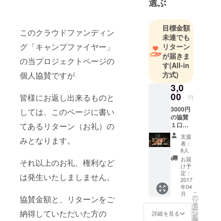
選ぶ
サイドカメ
ラマンとし
目標金額
て撮影も行
このクラウドファンディン
未達でも
う。
グ「キャンプファイヤー」
リターン
現在、プロ
が届きま
の当プロジェクトページの
レスリン
す
(All-in
グ・ノアオ
方式)
個人協賛ですが
フィシャル
3,0
カメラマン
00
皆様にお返し出来るものと
円
であり、
3000円
しては、このページに書い
選手のアー
の協賛
１口に
てあるリターン（お礼）の
写撮影か
つき、
ら、リング
支援
みとなります。
２Lサイ
者：
サイドでの
ズの写
8人
真展に
試合撮影に
お届
それ以上のお礼、権利など
使用し
け予
携わる。
た写真
定：
は発生いたしましません。
西口プロレ
１枚プ
2017
年04
レゼン
スも、旗揚
こ
月
ト 「西
の
協賛金額と、リターンをご
リ
げから、20
口プロ
タ
ー
レス初
納得していただいた方の
年リングサ
ン
詳細を見る
を
後楽園