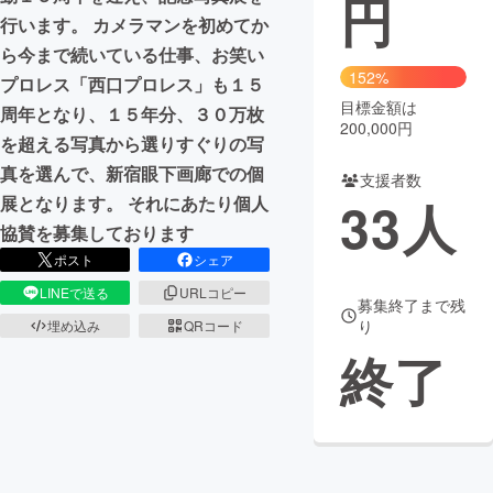
円
行います。 カメラマンを初めてか
まちづくり・地域活性化
ら今まで続いている仕事、お笑い
152%
プロレス「西口プロレス」も１５
目標金額は
CAMPFIRE for Social Good
CAMPFIRE Creation
周年となり、１５年分、３０万枚
200,000円
CAMPFIREふるさと納税
machi-ya
コミュニティ
を超える写真から選りすぐりの写
真を選んで、新宿眼下画廊での個
支援者数
33
人
展となります。 それにあたり個人
協賛を募集しております
ポスト
シェア
LINEで送る
URLコピー
募集終了まで残
り
埋め込み
QRコード
終了