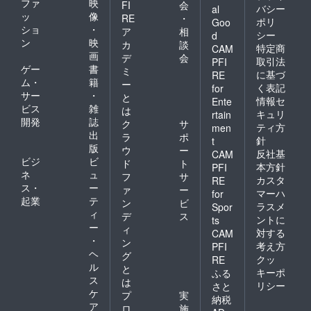
ファ
映
FI
会
バシー
al
ッ
像
RE
・
ポリ
Goo
ショ
・
ア
相
シー
d
ン
映
カ
談
特定商
CAM
画
デ
会
取引法
PFI
ゲー
書
ミ
に基づ
RE
ム・
籍
ー
く表記
for
サー
・
と
情報セ
Ente
ビス
雑
は
キュリ
rtain
開発
誌
ク
サ
ティ方
men
出
ラ
ポ
針
t
版
ウ
ー
反社基
CAM
ビジ
ビ
ド
ト
本方針
PFI
ネ
ュ
フ
サ
カスタ
RE
ス・
ー
ァ
ー
マーハ
for
起業
テ
ン
ビ
ラスメ
Spor
ィ
デ
ス
ントに
ts
ー
ィ
対する
CAM
・
ン
考え方
PFI
ヘ
グ
クッ
RE
ル
と
キーポ
ふる
ス
は
リシー
さと
ケ
プ
実
納税
ア
ロ
施