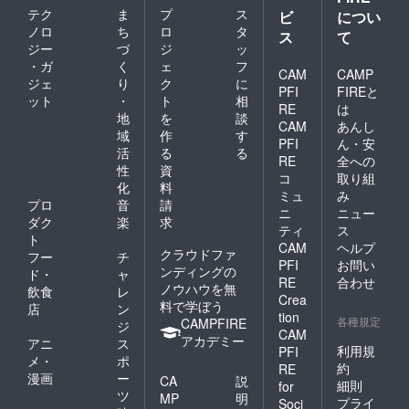
テク
ま
プ
ス
ビ
につい
ノロ
ち
ロ
タ
ス
て
ジー
づ
ジ
ッ
・ガ
く
ェ
フ
CAM
CAMP
ジェ
り
ク
に
PFI
FIREと
ット
・
ト
相
RE
は
地
を
談
CAM
あんし
域
作
す
PFI
ん・安
活
る
る
RE
全への
性
資
コ
取り組
化
料
ミュ
み
プロ
音
請
ニ
ニュー
ダク
楽
求
ティ
ス
ト
CAM
ヘルプ
クラウドファ
フー
チ
PFI
お問い
ンディングの
ド・
ャ
RE
合わせ
ノウハウを無
飲食
レ
Crea
料で学ぼう
店
ン
tion
各種規定
CAMPFIRE
ジ
CAM
アカデミー
アニ
ス
利用規
PFI
メ・
ポ
約
RE
漫画
ー
CA
説
細則
for
ツ
MP
明
プライ
Soci