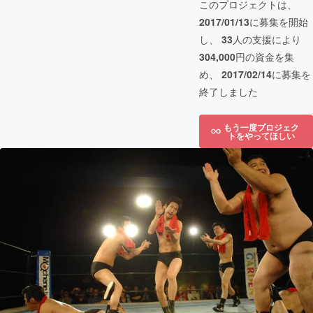
このプロジェクトは、
2017/01/13
に募集を開始
し、
33
人の支援により
304,000
円の資金を集
め、
2017/02/14
に募集を
終了しました
もう一度プロジェク
トをやってほしい