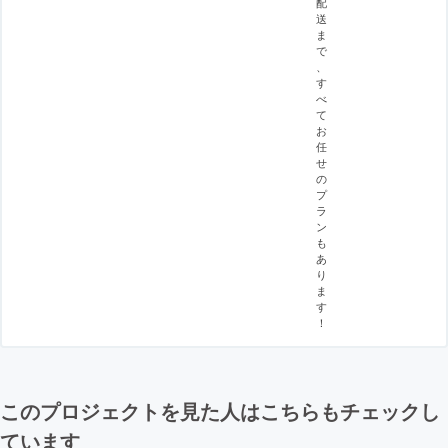
配
送
ま
で
、
す
べ
て
お
任
せ
の
プ
ラ
ン
も
あ
り
ま
す
！
このプロジェクトを見た人はこちらもチェックし
ています