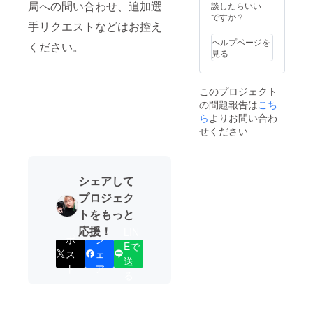
局への問い合わせ、追加選
談したらいい
「超ハイパーセ
ですか？
レブ個人協
手リクエストなどはお控え
賛！」として、
特別ページを作
ヘルプページを
ください。
成。 ⑥会期内、
見る
あなたにメイン
で出演していた
だく特別トーク
このプロジェクト
イベント開催
の問題報告は
こち
「普段の自分の
ら
よりお問い合わ
話でも良し、西
口プロレスへの
せください
愛を語るでも良
し、写真につい
て語るもよし！
自分の会社のPR
シェアして
でも良し！」 内
プロジェク
容はなんでもOK
です！ トークイ
トをもっと
ベントは１５分
応援！
を想定していま
LIN
ポ
シ
す。MCは、宮木
Eで
和佳子が務めさ
ス
ェ
送
せて頂きます。
ト
ア
※日時は応相談 ※
る
写真展開催中、
現在決まってい
るイベントの時