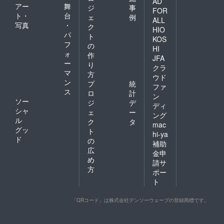
AD
アー
舞
ジ
事
FOR
ト・
台
ェ
例
ALL
写真
・
ク
HIO
パ
ト
KOS
フ
の
HI
ォ
作
JFA
ー
り
クラ
マ
方
ウド
ン
プ
統
ファ
ス
ロ
計
ン
ソー
ジ
デ
ディ
シャ
ェ
ー
ング
ル
ク
タ
mac
グッ
ト
hi-ya
ド
の
補助
広
金申
め
請サ
方
ポー
ト
「QRコード」は株式会社デンソーウェーブの登録商標です。