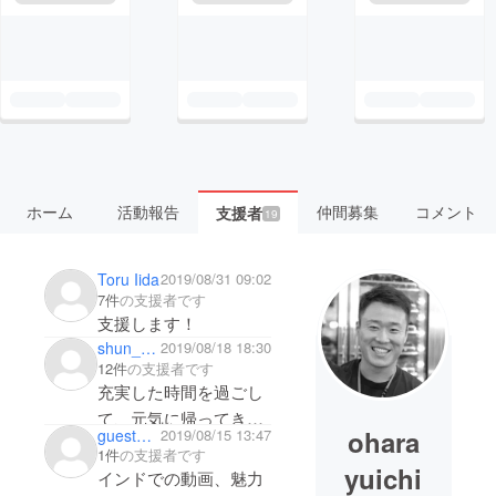
ホーム
活動報告
仲間募集
コメント
支援者
19
Toru Iida
2019/08/31 09:02
7件
の支援者です
支援します！
shun_singing
2019/08/18 18:30
12件
の支援者です
充実した時間を過ごし
て、元気に帰ってきて
ohara
guestb5eef62524
2019/08/15 13:47
ください！！
1件
の支援者です
yuichi
インドでの動画、魅力