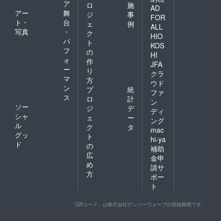
ア
ロ
施
AD
アー
舞
ジ
事
FOR
ト・
台
ェ
例
ALL
写真
・
ク
HIO
パ
ト
KOS
フ
の
HI
ォ
作
JFA
ー
り
クラ
マ
方
ウド
ン
プ
統
ファ
ス
ロ
計
ン
ソー
ジ
デ
ディ
シャ
ェ
ー
ング
ル
ク
タ
mac
グッ
ト
hi-ya
ド
の
補助
広
金申
め
請サ
方
ポー
ト
「QRコード」は株式会社デンソーウェーブの登録商標です。