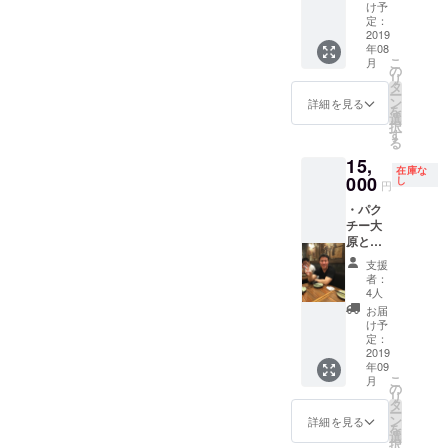
できないから、頑張っ
ましょ
名を入
年間で
け予
う。 一
れさせ
定：
100万登
てほしい。負けずに。
回当た
2019
ていた
録、5年
年08
りの人
だきま
で1000
こ
月
数は私
す。
の
万登録
リ
を含め
※YOUT
タ
者を目
ー
て最大4
UBEで
ン
指す。
詳細を見る
を
人単位
のお名
選
そんな
択
で行い
前の記
す
私の情
る
ます。
載に関
熱を注
15,
選んで
しては
ぐ
在庫な
いる店
000
インド
し
YOUTU
円
はすべ
に行っ
EBチャ
・パク
て食べ
た時の
ンネル
チー大
放題カ
動画の
になり
原とサ
レーの
コメン
ます。
シで食
店。う
ト欄に
アツい
支援
事＆ト
まそ
公開さ
よ。
者：
レーニ
う。
せてい
4人
ング相
「日時
ただく
お届
談、フ
と場
形とな
け予
リーラ
所」
定：
りま
ンスの
2019
8/17（
す。
年09
パーソ
土）12
こ
月
ナルト
時開
の
リ
レー
始 場
タ
ー
ナーと
所：も
ン
詳細を見る
を
して活
うやん
選
択