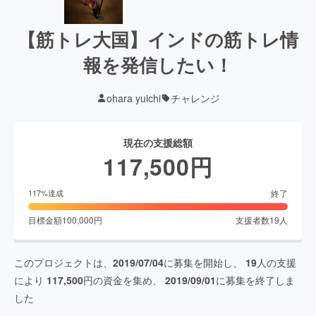
【筋トレ大国】インドの筋トレ情
報を発信したい！
ohara yuichi
チャレンジ
現在の支援総額
117,500
円
終了
117
%達成
目標金額
100,000
円
支援者数
19
人
このプロジェクトは、
2019/07/04
に募集を開始し、
19
人の支援
により
117,500
円の資金を集め、
2019/09/01
に募集を終了しま
した