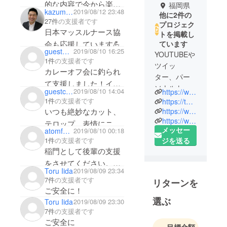
的な内容で今から楽し
福岡県
kazumasa igura
2019/08/12 23:48
他に2件の
みです。
27件
の支援者です
プロジェク
楽しんできて下さい！
日本マッスルナース協
トを掲載し
会も応援しています💪
ています
guest70dc6ec6b5
2019/08/10 16:25
YOUTUBEや
1件
の支援者です
ツイッ
カレーオフ会に釣られ
ター、パー
て支援しました！イン
ソナルト
guestc621b690ea
2019/08/10 14:04
https://www.youtube.com/channel/UC4MN7RAV-KCWzb2-yiUkFAA
ドのカレー情報期待し
レーニング
1件
の支援者です
https://twitter.com/pakuti_ohara
ています！
を通して筋
いつも絶妙なカット、
https://www.instagram.com/pakuti_ohara/?hl=ja
https://www.pakuti-ohr.com/
トレで体を
テロップ、表情にニヤ
メッセー
atomfumi
2019/08/10 00:18
変える生活
リとさせていただいて
1件
の支援者です
ジを送る
を変えるた
おります！これからも
稲門として後輩の支援
めの情報を
益々のご活躍を祈念し
をさせてください。
発信してい
Toru Iida
2019/08/09 23:34
ております！
以前にtwitterはブロッ
るパクチー
7件
の支援者です
リターンを
クされてたような気も
大原（大原
ご安全に！
するけど笑
優一）で
選ぶ
Toru Iida
2019/08/09 23:30
す。
7件
の支援者です
ご安全に