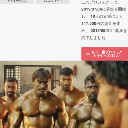
埋め込み
QRコード
このプロジェクトは、
2019/07/04
に募集を開始
し、
19
人の支援により
117,500
円の資金を集
め、
2019/09/01
に募集を
終了しました
もう一度プロジェク
トをやってほしい