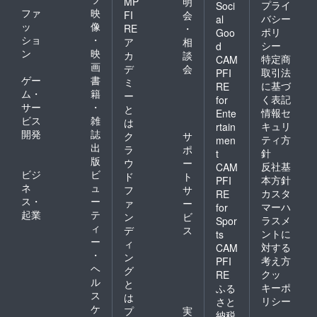
MP
明
プライ
Soci
ファ
映
FI
会
バシー
al
ッ
像
RE
・
ポリ
Goo
ショ
・
ア
相
シー
d
ン
映
カ
談
特定商
CAM
画
デ
会
取引法
PFI
ゲー
書
ミ
に基づ
RE
ム・
籍
ー
く表記
for
サー
・
と
情報セ
Ente
ビス
雑
は
キュリ
rtain
開発
誌
ク
サ
ティ方
men
出
ラ
ポ
針
t
版
ウ
ー
反社基
CAM
ビジ
ビ
ド
ト
本方針
PFI
ネ
ュ
フ
サ
カスタ
RE
ス・
ー
ァ
ー
マーハ
for
起業
テ
ン
ビ
ラスメ
Spor
ィ
デ
ス
ントに
ts
ー
ィ
対する
CAM
・
ン
考え方
PFI
ヘ
グ
クッ
RE
ル
と
キーポ
ふる
ス
は
リシー
さと
ケ
プ
実
納税