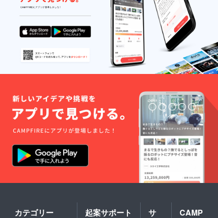
い。 ※
いずれ
も11：
55くら
いに店
の前で
集合す
る形に
なりま
す。
カテゴリー
起案サポート
サ
CAMP