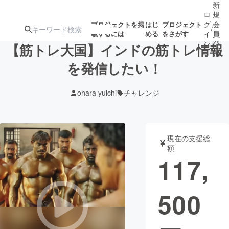
新
ロ
規
グ
会
プロジェクトを掲
はじ
プロジェクト
/
載するには
める
をさがす
イ
員
ン
登
【筋トレ大国】インドの筋トレ情報
録
を発信したい！
人気のプロ
注目のリ
注目の新着プロ
募集終了が近いプ
もうすぐ公開
ohara yuichi
チャレンジ
ジェクト
ターン
ジェクト
ロジェクト
されます
アート・写真
音楽
現在の支援総
額
117,
テクノロジー・ガジェット
ゲーム・サ
500
映像・映画
書籍・雑誌
ビジネス・起業
チャレンジ