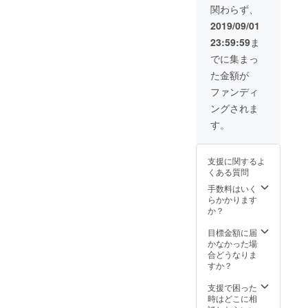
ては
土）12
関わらず、
フィー
CAMPF
時開始
ル欄へ
IREの
場所：
2019/09/01
の掲載
メッ
ニルワ
23:59:59
ま
期間は
セージ
ナム神
半年間
機能に
谷町店
でに集まっ
となり
てご連
https://t
た金額が
ます。
絡いた
abelog.
※名前は
しま
com/to
ファンディ
備考欄
す。ま
kyo/A1
ングされま
は備考
たはお
307/A1
欄に10
ススメ
30704/1
す。
文字以
の場所
301991
内でお
があれ
5/
願いい
ばご連
8/25（
支援に関するよ
たしま
絡くだ
日）12
くある質問
す。記
さい ※
時開始
載がな
名前は
手数料はいく
場所：
い場合
備考欄
らかかります
アムダ
は
は備考
か？
スラ
CAMPF
欄に10
ビー西
IRE登録
文字以
目標金額に届
葛西
名を入
内でお
かなかった場
https://t
れさせ
願いい
合どうなりま
abelog.
ていた
たしま
すか？
com/to
だきま
す。記
kyo/A1
す。
載がな
支援で困った
313/A1
※YOUT
い場合
時はどこに相
31305/1
UBEで