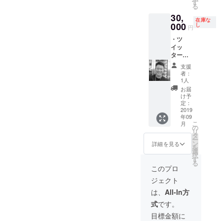
動する
カレー
す
る
ための
大手町
30,
相談等※
店
在庫な
飲食費
000
https://t
し
円
別途必
abelog.
・ツ
要 ・
com/to
イッ
Twitter
kyo/A1
ターの
でのツ
302/A1
プロ
イー
30201/1
支援
フィー
ト、
320514
者：
ル欄に
YOUTU
6/
1人
スポン
BEのコ
8/18（
お届
サーと
メント
日）12
け予
して名
欄にて
定：
時開始
前を掲
2019
支援者
場所：
年09
載 ・
として
アムダ
こ
月
Twitter
名前を
の
スラ
リ
でのツ
公開 ※
タ
ビー西
ー
イー
食事を
ン
葛西
詳細を見る
を
ト、
する際
選
https://t
択
YOUTU
は東京
す
abelog.
る
BEのコ
都・千
com/to
このプロ
メント
葉県と
kyo/A1
ジェクト
欄にて
し、場
313/A1
支援者
所の詳
31305/1
は、
All-In方
として
細と日
316715
式
です。
名前を
時に関
1/
公開 ※
しまし
8/24（
目標金額に
プロ