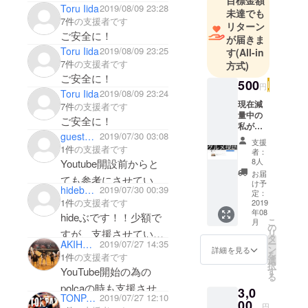
目標金額
Toru Iida
2019/08/09 23:28
未達でも
7件
の支援者です
リターン
ご安全に！
が届きま
Toru Iida
2019/08/09 23:25
す
(All-in
7件
の支援者です
方式)
ご安全に！
500
円
Toru Iida
2019/08/09 23:24
現在減
7件
の支援者です
量中の
ご安全に！
私が有
guest619fd64ed6
2019/07/30 03:08
り余る
支援
食への
1件
の支援者です
者：
パワー
8人
Youtube開設前からと
を注ぎ
お届
ても参考にさせていた
込む予
け予
hidebu358
2019/07/30 00:39
定の
定：
だいているので、少額
1件
の支援者です
【グル
2019
ですが支援させていた
年08
メ探
hideぶです！！少額で
こ
月
訪】と
の
だきます。
すが、支援させていた
リ
いう
タ
AKIHO ITO
2019/07/27 14:35
ー
頑張ってね。
YOUTU
だきます！！
ン
詳細を見る
を
1件
の支援者です
BEチャ
選
択
ンネル
YouTube開始の為の
す
る
で一年
polcaの時も支援させて
3,0
間、出
TONPAY FITNESS
2019/07/27 12:10
す動画
00
いただきました。どう
円