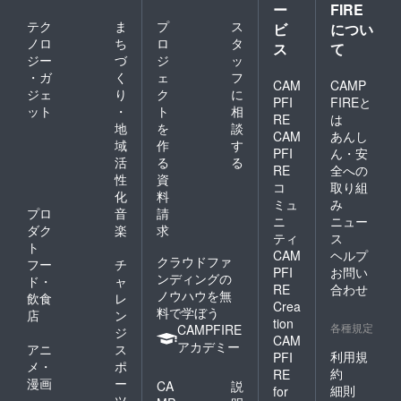
ー
FIRE
テク
ま
プ
ス
ビ
につい
ノロ
ち
ロ
タ
ス
て
ジー
づ
ジ
ッ
・ガ
く
ェ
フ
CAM
CAMP
ジェ
り
ク
に
PFI
FIREと
ット
・
ト
相
RE
は
地
を
談
CAM
あんし
域
作
す
PFI
ん・安
活
る
る
RE
全への
性
資
コ
取り組
化
料
ミュ
み
プロ
音
請
ニ
ニュー
ダク
楽
求
ティ
ス
ト
CAM
ヘルプ
クラウドファ
フー
チ
PFI
お問い
ンディングの
ド・
ャ
RE
合わせ
ノウハウを無
飲食
レ
Crea
料で学ぼう
店
ン
tion
各種規定
CAMPFIRE
ジ
CAM
アカデミー
アニ
ス
利用規
PFI
メ・
ポ
約
RE
漫画
ー
CA
説
細則
for
ツ