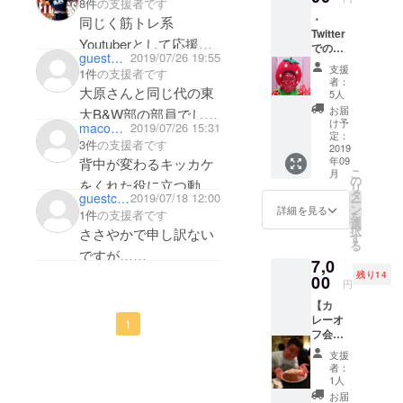
8件
の支援者です
すべて
ぞカレー費にお使いく
・
同じく筋トレ系
ののコ
Twitter
メント
ださい。
Youtuberとして応援し
でのツ
欄に支
guest3c345fc6ec
2019/07/26 19:55
一番好きな動画は低脳
イー
ています！頑張ってく
援者と
支援
1件
の支援者です
ト、
してお
茶碗蒸しです。
者：
ださい😄
大原さんと同じ代の東
YOUTU
名前を
5人
BEのコ
掲載し
お届
大B&W部の部員でし
メント
ます。
け予
maco_lift
2019/07/26 15:31
た。
欄にて
※名前は
定：
3件
の支援者です
支援者
2019
備考欄
学連ビルダーとして活
年09
背中が変わるキッカケ
として
は備考
こ
月
躍を心より応援してお
名前を
欄に10
の
をくれた役に立つ動画
リ
公開 ※
文字以
タ
guestc5a0309781
2019/07/18 12:00
ります。私もトレーニ
ー
ありがとうございま
名前は
内でお
ン
詳細を見る
1件
の支援者です
を
ング頑張ります。
備考欄
願いい
選
す！
択
ささやかで申し訳ない
は備考
たしま
す
る
これからも動画配信続
欄に10
す。記
ですが…
7,0
文字以
載がな
けてください。
トレセンでよくバーベ
残り14
内でお
00
い場合
円
願いい
は
ルクラブを横目にト
【カ
たしま
CAMPF
レーニングしてたし、
レーオ
す。記
IRE登録
1
フ会】
載がな
名を入
なんでしょうか早稲田
一緒に
い場合
れさせ
支援
生かくあるべし。憧れ
うまい
は
ていた
者：
カレー
CAMPF
だきま
1人
はあるけど自分は真似
を食べ
IRE登録
す。 1
お届