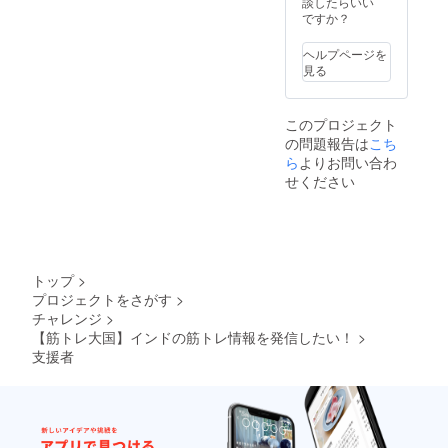
は
談したらいい
316715
のお名
CAMPF
ですか？
1/
前の記
IRE登録
8/31（
載に関
名を入
日）12
ヘルプページを
しては
れさせ
時開始
見る
インド
ていた
場所：
に行っ
だきま
ニルワ
た時の
す。
ナム神
このプロジェクト
動画の
※YOUT
谷町店
の問題報告は
こち
コメン
UBEで
https://t
ト欄に
ら
よりお問い合わ
のお名
abelog.
公開さ
前の記
com/to
せください
せてい
載に関
kyo/A1
ただく
しては
307/A1
形とな
インド
30704/1
りま
に行っ
301991
す。。
た時の
5/
動画の
※7000
トップ
>
コメン
円は食
プロジェクトをさがす
>
ト欄に
事代込
チャレンジ
>
公開さ
み。 ※
【筋トレ大国】インドの筋トレ情報を発信したい！
>
せてい
備考欄
ただく
支援者
にて第
形とな
1-3希望
りま
の日に
す。
ちをご
記入く
ださ