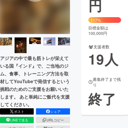
円
まちづくり・地域活性化
117%
目標金額は
CAMPFIRE for Social Good
CAMPFIRE Creation
100,000円
CAMPFIREふるさと納税
machi-ya
コミュニティ
支援者数
19
人
アジアの中で最も筋トレが栄えて
いる国『インド』で、ご当地のジ
ム、食事、トレーニング方法を取
募集終了まで残
材してYouTubeで発信するという
り
挑戦のためのご支援をお願いいた
終了
します。 あと単純にご飯代を支援
してください。
ポスト
シェア
LINEで送る
URLコピー