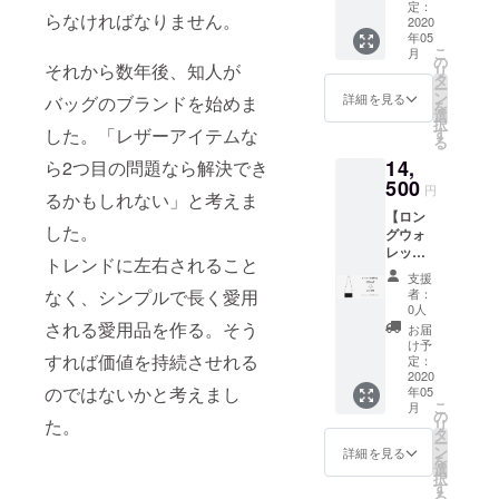
61％0ff
定：
い。」 備考欄
ところ
らなければなりません。
】 ●コ
2020
に、今回ご支援
→0円
年05
ンパク
したいと思って
返却時
こ
月
トウォ
の
いただだいた理
のみご
それから数年後、知人が
リ
レット
タ
由などを書いて
負担い
ー
のレン
ン
詳細を見る
バッグのブランドを始めま
いただけると活
ただき
を
タル料
選
動への励みにな
ま
択
をご返
した。「レザーアイテムな
す
ります。
す。）
る
却まで
●お礼の
14,
ら2つ目の問題なら解決でき
の間
Eメール
ずっと
500
の送付
円
るかもしれない」と考えま
月額
●ブラン
【ロン
1000円
ド歴史
した。
グウォ
状態Aの
に名前
レッ
商品
を刻む
トレンドに左右されること
ト レ
2600円
につい
支援
ンタル
→1000
なく、シンプルで長く愛用
者：
て 「※
月額料
円 レン
0人
支援
金
タル期
される愛用品を作る。そう
お届
時、必
65％0ff
間が長
け予
ず備考
すれば価値を持続させれる
】 ●ロ
くなれ
定：
欄にご
ング
2020
ば長く
希望の
のではないかと考えまし
年05
ウォ
なるほ
お名前
こ
月
レット
どお得
の
(台帳に
た。
リ
のレン
です。
タ
名前を
ー
タル料
（ULTI
ン
詳細を見る
刻む
を
をご返
MATE
選
為）を
択
却まで
CONSU
す
ご記入
る