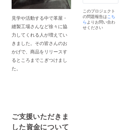
かな使
120cm
(台帳に
用感。
素
名前を
このプロジェクト
厳選し
材
刻む
の問題報告は
こち
た国内
皮革部
見学や活動する中で革屋・
為）を
生産の
ら
よりお問い合わ
分 牛
ご記入
縫製工場さんなど徐々に協
革を使
革 布
くださ
せください
用し日
部分
い。 名
力してくれる人が増えてい
本の職
レーヨ
前を記
人の手
ン100%
載して
きました。その皆さんのお
で丁寧
仕
ほしく
に縫
様
ない場
かげで、商品をリリースす
製。 サ
コイン
合はそ
イズ
ホル
るところまでこぎつけまし
の旨ご
約
ダー×
記入く
18.5×27
た。
１ 札
ださ
×12
入れ×
い。」
(HｘW
２
備考欄
ｘD 単
カード
に、今
位cm)
ポケッ
回ご支
ベル
ト×８
援した
ト 全
いと
長 約
思って
100～
ファス
いただ
130cm
ナーは
だいた
ご支援いただきま
で調整
エクセ
理由な
可 素
ラを採
どを書
材
用 ●ブ
した資金について
いてい
皮革部
ランド
ただけ