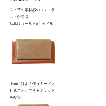
思って
いただ
ヌメ革の素材感のコントラ
だいた
理由な
ストが特徴。
どを書
いてい
写真はゴールド×キャメル。
ただけ
ると活
動への
励みに
なりま
す。
正面にはよく使うカード入
れることができるポケット
を配置。