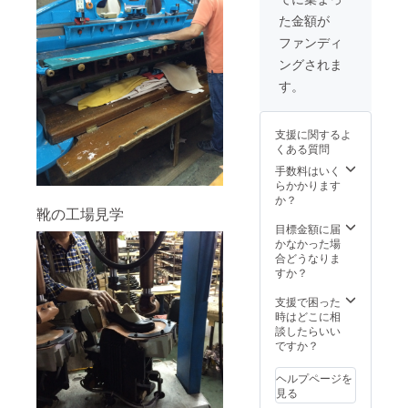
いと
革の素
でも採
分 牛
思って
思って
た金額が
材感の
用実績
革 布
いただ
いただ
コント
のある
部分
ファンディ
だいた
だいた
ラスト
エクセ
レーヨ
理由な
理由な
ングされま
が特
ラを採
ン100%
どを書
どを書
徴。
用。光
仕
す。
いてい
いてい
ショル
沢があ
様
ただけ
ただけ
ダーベ
り滑ら
コイン
ると活
ると活
ルトは
かな使
ホル
動への
動への
支援に関するよ
長さの
用感。
ダー×
励みに
励みに
くある質問
調整や
厳選し
１ 札
なりま
なりま
取り外
た国内
手数料はいく
入れ
す。
す。
し可
生産の
らかかります
×1
能。
革を使
か？
カード
靴の工場見学
ファス
用し日
ポケッ
ナーは
本の職
目標金額に届
ト×4 ●
ラグ
人の手
かなかった場
ブラン
ジュア
で丁寧
合どうなりま
ド歴史
リーブ
に縫
すか？
に名前
ランド
製。 サ
を刻む
でも採
イズ
支援で困った
につい
用実績
約
時はどこに相
て 「※
のある
11×20.5
談したらいい
支援
エクセ
×4 (H
ですか？
時、必
ラを採
ｘWｘD
ず備考
用。光
単位
欄にご
ヘルプページを
沢があ
cm) ベ
希望の
見る
り滑ら
ルト
お名前