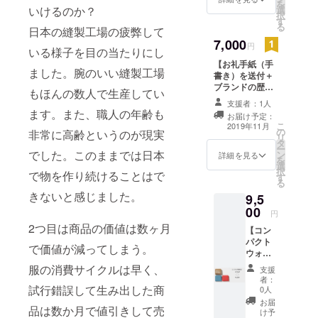
活動への励みに
を
ずっと
いけるのか？
選
なります。
ていきま
択
月額700
す
る
す。
日本の縫製工場の疲弊して
円 状態
Aの商
7,000
円
いる様子を目の当たりにし
品
2015年から
【お礼手紙（手
1700円
ました。腕のいい縫製工場
準備をして
書き）を送付＋
→700円
ブランドの歴史
レンタ
きました。
もほんの数人で生産してい
に名前を刻む】
ル期間
支援者：1人
事業化やブ
お礼の手紙をお
が長く
ます。また、職人の年齢も
お届け予定：
送り致します。
なれば
ランドを広
こ
2019年11月
の
加えてご支援い
長くな
非常に高齢というのが現実
リ
める活動な
タ
ただきました支
るほど
ー
でした。このままでは日本
どすること
ン
援者様のお名前
お得で
詳細を見る
を
選
を台帳に記載
す。
はまだまだ
択
で物を作り続けることはで
す
し、伝承してい
（ULTI
る
あります
きます。 ●ブラ
MATE
きないと感じました。
9,5
が、皆様の
ンド歴史に名前
CONSU
00
を刻むについて
MERの
円
お力をお貸
「※支援時、必ず
オンラ
2つ目は商品の価値は数ヶ月
【コン
しいただけ
備考欄にご希望
インス
パクト
のお名前(台帳に
トアに
で価値が減ってしまう。
ればと思い
ウォ
名前を刻む為）
て）
ます。
レッ
服の消費サイクルは早く、
をご記入くださ
（レン
支援
ト レ
い。 名前を記載
タル開
者：
ンタル
試行錯誤して生み出した商
0人
してほしくない
始時の
月額料
場合はその旨ご
送料が
お届
品は数か月で値引きして売
金
け予
記入くださ
有料の