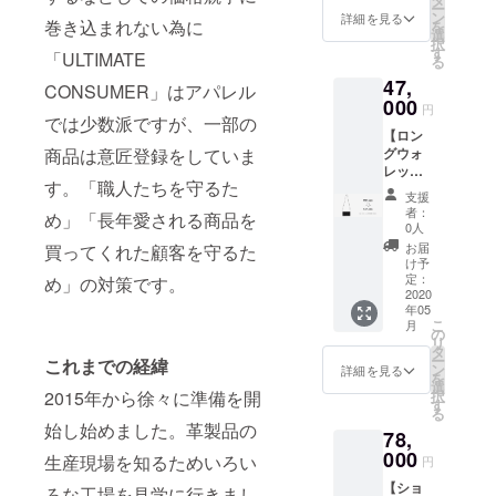
の手で
ご記入
だいた
ー
【¥4,56
MATE
ン
丁寧に
詳細を見る
くださ
理由な
巻き込まれない為に
を
0 OFF】
CONSU
選
縫製。
い。 名
どを書
択
●二つ折
MERの
す
サイ
前を記
「ULTIMATE
いてい
る
りのコ
オンラ
ズ 約
載して
ただけ
47,
ンパク
インス
CONSUMER」はアパレル
7.5×13×
ほしく
ると活
トウォ
000
トアに
1.5 (H
ない場
円
動への
レット
では少数派ですが、一部の
て）
ｘWｘD
合はそ
励みに
【ロン
につい
（レン
単位
の旨ご
なりま
商品は意匠登録をしていま
グウォ
て 表と
タル開
cm) 素
記入く
す。
レット
内の配
始時の
材
ださ
す。「職人たちを守るた
をお届
色が特
送料が
皮革部
い。」
支援
け＋ブ
徴のコ
有料の
分 牛
者：
備考欄
め」「長年愛される商品を
ランド
ンパク
ところ
0人
革 布
に、今
の歴史
トな財
→0円
部分
お届
買ってくれた顧客を守るた
回ご支
に名を
布。 型
返却時
け予
レーヨ
援した
刻む＋
押し革
定：
め」の対策です。
のみご
ン100%
いと
お礼のE
2020
とヌメ
負担い
仕
思って
年05
メー
革の素
ただき
様
いただ
こ
月
ル】
材感の
の
ま
カード
だいた
リ
【¥5,92
コント
タ
す。）
ポケッ
理由な
ー
これまでの経緯
0 OFF】
ラスト
ン
●お礼の
詳細を見る
ト×１
どを書
を
ベルト
が特
選
Eメール
収納ス
いてい
2015年から徐々に準備を開
択
を着け
徴。 必
す
の送付
ペース×
ただけ
る
ること
要最低
●ブラン
１ ●ブ
始し始めました。革製品の
ると活
78,
がで
限の機
ド歴史
ランド
動への
き、
000
能を持
に名前
生産現場を知るためいろい
歴史に
円
励みに
バッグ
ちシン
を刻む
名前を
なりま
【ショ
として
ろな工場を見学に行きまし
プルな
につい