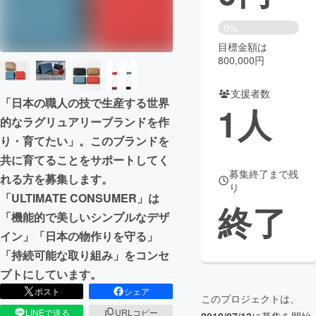
まちづくり・地域活性化
0%
目標金額は
800,000円
CAMPFIRE for Social Good
CAMPFIRE Creation
CAMPFIREふるさと納税
machi-ya
コミュニティ
支援者数
「日本の職人の技で生産する世界
1
人
的なラグリュアリーブランドを作
り・育てたい」。このブランドを
共に育てることをサポートしてく
募集終了まで残
れる方を募集します。
り
「ULTIMATE CONSUMER」は
終了
「機能的で美しいシンプルなデザ
イン」「日本の物作りを守る」
「持続可能な取り組み」をコンセ
プトにしています。
ポスト
シェア
このプロジェクトは、
LINEで送る
URLコピー