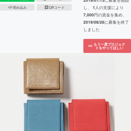
2019/07/13
に募集を開始
し、
1
人の支援により
埋め込み
QRコード
7,000
円の資金を集め、
2019/08/26
に募集を終了
しました
もう一度プロジェク
トをやってほしい