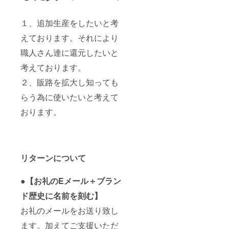
分 牛
歴史に
ると活
革 布
名前を
動への
部分
１、追加生産をしたいと考
刻むに
励みに
レーヨ
ついて
なりま
えております。それにより
ン100%
「※支援
す。
仕
時、必
職人さん達に還元したいと
様
ず備考
ポケッ
欄にご
考えております。
ト×１
希望の
ファス
お名前
２、販路を拡大し知っても
ナー付
(台帳に
きポ
名前を
らう為に使いたいと考えて
ケット×
刻む
おります。
１ 収
為）を
納ス
ご記入
ペース×
くださ
３
い。 名
前を記
載して
リターンについて
ファス
ほしく
ナーは
ない場
エクセ
合はそ
●【お礼のEメール＋ブラン
ラを採
の旨ご
用 ●ブ
記入く
ド歴史に名前を刻む】
ランド
ださ
歴史に
お礼のメールをお送り致し
い。」
名前を
備考欄
ます。加えてご支援いただ
刻むに
に、今