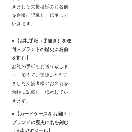
ついて
回ご支
きました支援者様のお名前
「※支援
援した
時、必
いと
を台帳に記載し、伝承して
ず備考
思って
欄にご
いただ
いきます。
希望の
だいた
お名前
理由な
(台帳に
どを書
●【お礼手紙（手書き）を送
名前を
いてい
刻む
ただけ
付＋ブランドの歴史に名前
為）を
ると活
ご記入
動への
を刻む】
くださ
励みに
い。 名
なりま
お礼の手紙をお送り致しま
前を記
す。
載して
す。加えてご支援いただき
ほしく
ました支援者様のお名前を
ない場
合はそ
台帳に記載し、伝承してい
の旨ご
記入く
きます。
ださ
い。」
備考欄
●【カードケースをお届け＋
に、今
回ご支
ブランドの歴史に名を刻む
援した
いと
＋お礼のEメール】