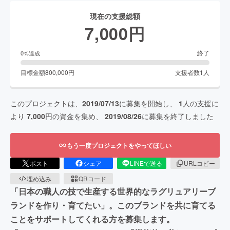
現在の支援総額
7,000
円
終了
0
%達成
目標金額
800,000
円
支援者数
1
人
このプロジェクトは、
2019/07/13
に募集を開始し、
1
人の支援に
より
7,000
円の資金を集め、
2019/08/26
に募集を終了しました
もう一度プロジェクトをやってほしい
ポスト
シェア
LINEで送る
URLコピー
埋め込み
QRコード
「日本の職人の技で生産する世界的なラグリュアリーブ
ランドを作り・育てたい」。このブランドを共に育てる
ことをサポートしてくれる方を募集します。