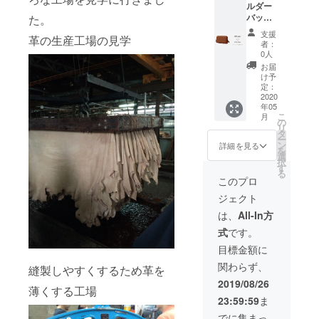
刻むに
す。
ルダー
も使用
設計。
て 「※
ついて
バッグ
た。
可能。
内装の
支援
「※支援
をお届
スマー
革には
時、必
時、必
支援
革の生産工場の見学
け＋ブ
トフォ
通常外
ず備考
者：
ず備考
ランド
ンも入
装で使
0人
欄にご
欄にご
の歴史
るサイ
用され
希望の
お届
希望の
に名を
ズに設
るヌメ
け予
お名前
お名前
刻む＋
計。 配
定：
革を贅
(台帳に
(台帳に
お礼のE
2020
色がア
沢に使
名前を
名前を
年05
メー
クセン
用。 厳
刻む
刻む
こ
月
ル】
トのシ
の
選した
為）を
為）を
リ
【¥9,48
ンプル
タ
国内生
ご記入
ご記入
ー
0 OFF】
な財
ン
産の革
詳細を見る
くださ
くださ
を
●ショル
布。 型
選
を使用
い。 名
い。 名
択
ダー
押し革
す
し日本
前を記
前を記
る
バッグ
とヌメ
の職人
このプロ
載して
載して
につい
革の素
の手で
ほしく
ほしく
ジェクト
て 配色
材感の
丁寧に
ない場
ない場
がアク
コント
縫製。
は、
All-In方
合はそ
合はそ
セント
ラスト
サイ
の旨ご
の旨ご
式
です。
のシン
が特
ズ 約
記入く
記入く
プルな
徴。
10×11.5
目標金額に
ださ
ださ
ショル
ファス
×3 (H
い。」
い。」
関わらず、
ダー
縫製しやすくするため革を
ナーは
ｘWｘD
備考欄
備考欄
バッ
ラグ
単位
2019/08/26
に、今
に、今
薄くする工場
グ。 型
ジュア
cm) 素
回ご支
回ご支
23:59:59
ま
押し革
リーブ
材
援した
援した
とヌメ
ランド
皮革部
でに集まっ
いと