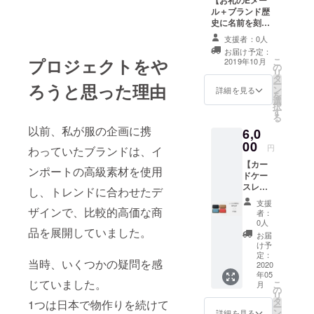
【お礼のEメー
ドを「メイ
ル＋ブランド歴
ドインジャ
史に名前を刻
パンブラン
む】 お礼のメー
支援者：0人
ルをお送り致し
ド」として
お届け予定：
ます。加えてご
プロジェクトをや
こ
2019年10月
確立させ、
の
支援いただきま
リ
タ
した支援者様の
世界に通用
ー
ろうと思った理由
ン
お名前を台帳に
詳細を見る
を
するブラン
選
記載し、伝承し
択
ドにしたい
す
ていきます。 ●
る
ブランド歴史に
と考えてい
以前、私が服の企画に携
6,0
名前を刻むにつ
ます。
00
いて 「※支援
円
わっていたブランドは、イ
職人達の
時、必ず備考欄
【カー
にご希望のお名
ンポートの高級素材を使用
「誇り」に
ドケー
前(台帳に名前を
スレン
なるように
し、トレンドに合わせたデ
刻む為）をご記
タル月
入ください。 名
していきた
支援
額料金
ザインで、比較的高価な商
前を記載してほ
者：
いと考えて
58％0ff
0人
しくない場合は
品を展開していました。
】 ●
います。
その旨ご記入く
お届
カード
け予
ださい。」 備考
ケース
定：
欄に、今回ご支
当時、いくつかの疑問を感
日本の職人
のレン
2020
援したいと思っ
年05
タル料
の技術を伝
ていただだいた
じていました。
こ
月
をご返
の
理由などを書い
リ
承していけ
却まで
タ
1つは日本で物作りを続けて
ていただけると
ー
の間
るようにし
ン
詳細を見る