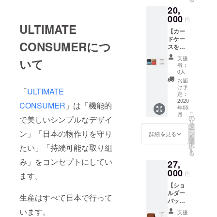
の間
MERの
くださ
20,
ずっと
オンラ
い。 名
月額
000
インス
円
前を記
1200円
ULTIMATE
トアに
載して
【カー
状態Aの
て）
ほしく
ドケー
商品
（レン
CONSUMERにつ
ない場
スをお
3500円
タル開
合はそ
届け＋
→1200
始時の
支援
の旨ご
いて
ブラン
円 レン
送料が
者：
記入く
ドの歴
タル期
有料の
0人
ださ
史に名
間が長
ところ
お届
い。」
を刻む
くなれ
→0円
け予
「
ULTIMATE
備考欄
＋お礼
ば長く
定：
返却時
に、今
のEメー
2020
なるほ
のみご
CONSUMER
」は「機能的
回ご支
年05
ル】
どお得
負担い
援した
こ
月
【¥2,68
です。
の
で美しいシンプルなデザイ
ただき
いと
リ
0 OFF】
（ULTI
タ
ま
思って
ー
●カード
ン」「日本の物作りを守り
MATE
ン
す。）
詳細を見る
いただ
を
ケース
CONSU
選
●お礼の
だいた
択
たい」「持続可能な取り組
につい
MERの
す
Eメール
理由な
る
て マチ
オンラ
の送付
どを書
み」をコンセプトにしてい
27,
がなく
インス
●ブラン
いてい
コンパ
000
トアに
ド歴史
円
ます。
ただけ
クトな
て）
に名前
ると活
【ショ
設計で
（レン
を刻む
動への
ルダー
ありな
タル開
につい
生産はすべて日本で行って
励みに
バッ
がら
始時の
て 「※
なりま
グ レ
カード
います。
送料が
支援
支援
す。
ンタル