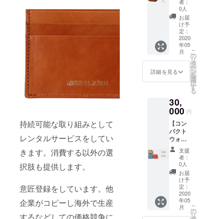
は15枚
有料の
時、必
者：
月額料
ほど収
ところ
0人
ず備考
金
納可
→0円
欄にご
お届
64％0ff
能。 型
返却時
け予
希望の
】 ●
押し革
定：
のみご
お名前
ショル
2020
とヌメ
負担い
(台帳に
年05
ダー
革の素
ただき
名前を
こ
月
バッグ
材感の
の
ま
刻む
リ
のレン
コント
タ
す。）
為）を
ー
タル料
ラスト
ン
●お礼の
詳細を見る
ご記入
を
をご返
が特
選
Eメール
くださ
択
却まで
徴。 配
す
の送付
い。 名
る
の間
色がア
●ブラン
前を記
30,
ずっと
クセン
ド歴史
載して
月額
000
トの
に名前
ほしく
円
1500円
キャッ
を刻む
ない場
持続可能な取り組みとして
【コン
状態Aの
シュレ
につい
合はそ
パクト
商品
ス時代
て 「※
の旨ご
レンタルサービスをしてい
ウォ
4200円
にあっ
支援
記入く
レット
→1500
たカー
時、必
ださ
支援
きます。消費する以外の選
をお届
円 レン
ドケー
ず備考
者：
い。」
け＋ブ
タル期
ス。 厳
0人
択肢も提供します。
欄にご
備考欄
ランド
間が長
選した
希望の
お届
に、今
の歴史
くなれ
国内生
け予
お名前
回ご支
に名を
ば長く
定：
意匠登録をしています。他
産の革
(台帳に
援した
刻む＋
2020
なるほ
を使用
名前を
いと
年05
企業がコピーし海外で生産
お礼のE
どお得
し日本
刻む
思って
こ
月
メー
です。
の
の職人
為）を
いただ
リ
するなどしての価格競争に
ル】
（ULTI
タ