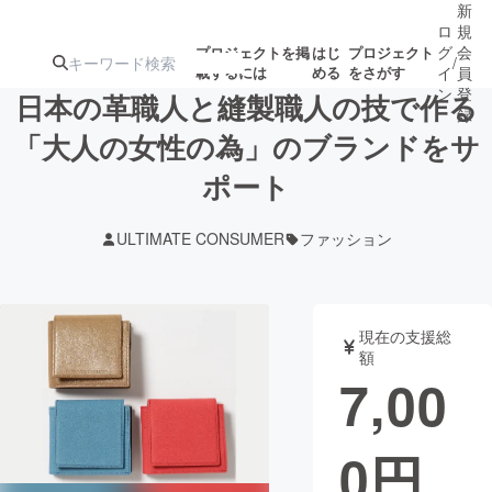
新
ロ
規
グ
会
プロジェクトを掲
はじ
プロジェクト
/
載するには
める
をさがす
イ
員
ン
登
日本の革職人と縫製職人の技で作る
録
「大人の女性の為」のブランドをサ
ポート
人気のプロ
注目のリ
注目の新着プロ
募集終了が近いプ
もうすぐ公開
ジェクト
ターン
ジェクト
ロジェクト
されます
ULTIMATE CONSUMER
ファッション
アート・写真
音楽
現在の支援総
テクノロジー・ガジェット
ゲーム・サ
額
7,00
映像・映画
書籍・雑誌
0
円
ビジネス・起業
チャレンジ