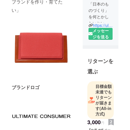
ブランドを作り・育てた
「日本のも
い」
のづくり」
を何とかし
たいという
https://ultimateconsumer.jp/
思いからス
メッセー
タートしま
ジを送る
した。
数十年後に
は、日本で
リターンを
縫製職人が
さらに少な
選ぶ
くなり、
「日本の技
目標金額
ブランドロゴ
術」が衰退
未達でも
するのでは
リターン
ないかとい
が届きま
う危機感が
す
(All-in
ありまし
方式)
た。
3,000
円
このブラン