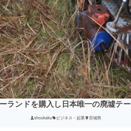
ーランドを購入し日本唯一の廃墟テ
shoukaku
ビジネス・起業
宮城県