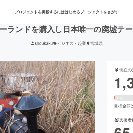
プロジェクトを掲載するには
はじめる
プロジェクトをさがす
ーランドを購入し日本唯一の廃墟テ
shoukaku
ビジネス・起業
宮城県
注目のリターン
注目の新着プロジェクト
募集終了が近いプロジェクト
も
現在の
音楽
舞台・パフォーマンス
1,
ゲーム・サービス開発
フード・飲食店
1%
書籍・雑誌出版
アニメ・漫画
目標金額は1
支援者
チャレンジ
ビューティー・ヘルスケ
65