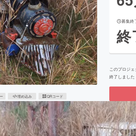
募集終
CAMPFIRE for Social Good
CAMPFIRE Creation
終
CAMPFIREふるさと納税
machi-ya
コミュニティ
このプロジェ
終了しました
ピー
埋め込み
QRコード