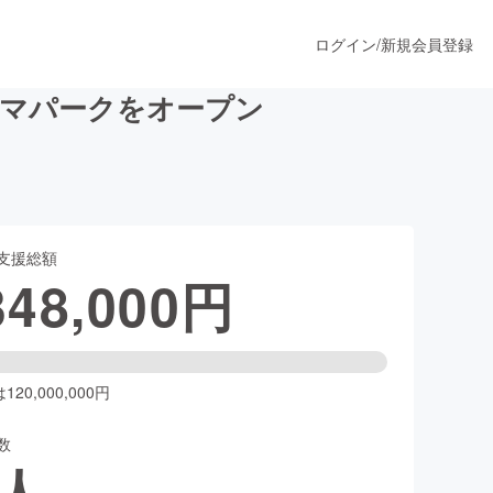
ログイン
/
新規会員登録
ーマパークをオープン
うすぐ公開されます
支援総額
プロダクト
348,000
円
ファッション
スポーツ
20,000,000円
数
ア
ソーシャルグッド
人