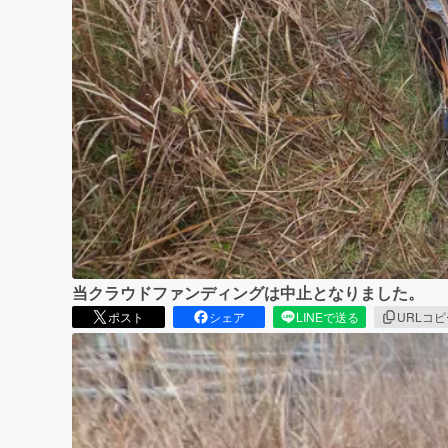
まちづくり・地域活性化
当クラウドファンディングは中止となりました。
ポスト
シェア
LINEで送る
URLコ