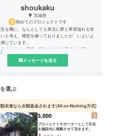
shoukaku
宮城県
初めてのプロジェクトです
震災を機に、なんとしても東北に夢と希望溢れる世
たいと考え、構想を練っておりましたが、いよいよ
と感じています。
はありますが、是非、皆さんのお力添えをお願いし
_j
メッセージを送る
を選ぶ
金額未達なら全額返金されます
(All-or-Nothing方式)
3,000
円
プロジェクトサポーターとして氏名
を施設内に掲載させて頂きます。
支援者：8人