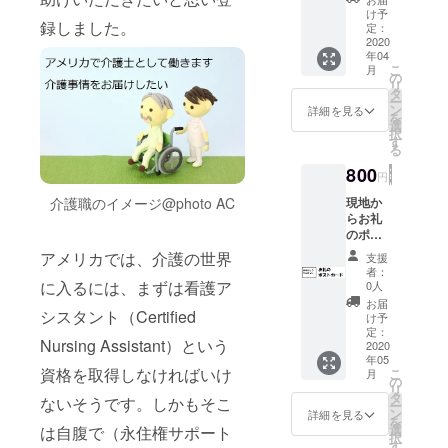
という
け予
録しました。
方、い
定：
らっ
2020
年04
しゃい
こ
月
ました
の
リ
ら大歓
タ
ー
迎で
ン
詳細を見る
を
す！ 現
選
択
地到着
す
る
後にお
礼の
800
円
メール
介護職のイメージ@photo AC
だけで
現地か
も送ら
らお礼
せてく
のポス
ださ
トカー
アメリカでは、介護の世界
支援
い！ お
ドを送
者：
届けの
付しま
に入るには、まずは看護ア
0人
品はあ
す。 現
お届
シスタント（Certified
りませ
地で購
け予
ん、ご
入した
定：
Nursing Assistant）という
了承く
ポスト
2020
年05
ださ
カード
資格を取得しなければいけ
こ
月
い。
に手書
の
リ
きでお
タ
ないそうです。しかもそこ
ー
礼を書
ン
詳細を見る
を
いて郵
選
は自腹で（永住権サポート
択
送でお
す