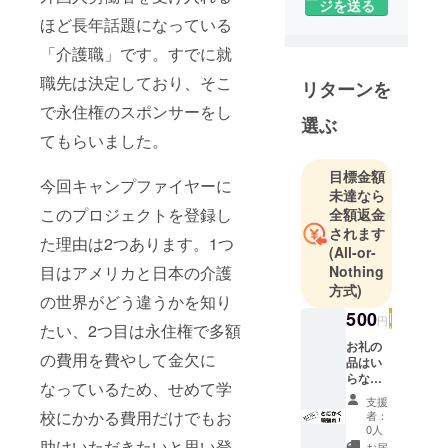
ジを送る
ほど長年話題になっている
「介護職」です。すでに就
職先は決定しており、そこ
リターンを
で永住権のスポンサーをし
選ぶ
てもらいました。
目標金額
今回キャンプファイヤーに
未達なら
このプロジェクトを登録し
全額返金
されます
た理由は2つあります。1つ
(All-or-
目はアメリカと日本の介護
Nothing
方式)
の世界がどう違うかを知り
500
円
たい、2つ目は永住権で多額
お礼の
の費用を費やして金欠に
品はい
らない
なっているため、せめて学
よ。 た
支援
だただ
校にかかる費用だけでもお
者：
応援し
0人
たい！
助けいただきたいと思い登
お届