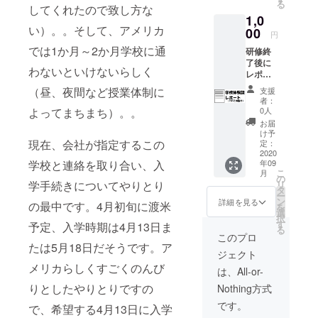
る
送りさ
してくれたので致し方な
1,0
せてい
い）。。そして、アメリカ
ただき
00
円
ます。
では1か月～2か月学校に通
研修終
送付は
了後に
2020年
わないといけないらしく
レポー
4月～5
トをま
月のう
（昼、夜間など授業体制に
支援
とめる
ち1回の
者：
予定で
みとな
よってまちまち）。。
0人
す。6月
りま
お届
～8月頃
す。
け予
までに
現在、会社が指定するこの
定：
まとめ
2020
学校と連絡を取り合い、入
年09
あげ、9
こ
月
月頃に
の
学手続きについてやりとり
リ
PDFに
タ
ー
て送付
ン
詳細を見る
の最中です。4月初旬に渡米
を
を予定
選
択
してい
す
予定、入学時期は4月13日ま
る
ます。
このプロ
たは5月18日だそうです。ア
ジェクト
メリカらしくすごくのんび
は、All-or-
りとしたやりとりですの
Nothing方式
です。
で、希望する4月13日に入学