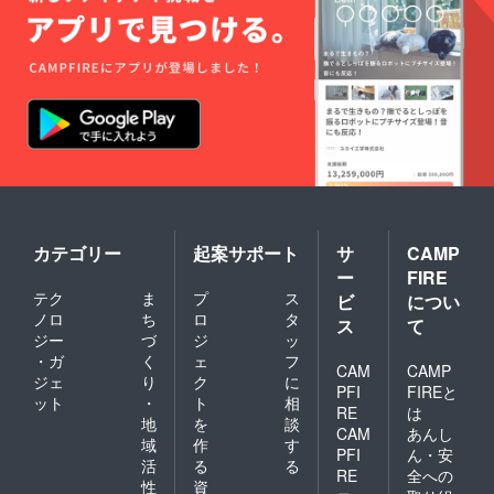
カテゴリー
起案サポート
サ
CAMP
ー
FIRE
テク
ま
プ
ス
ビ
につい
ノロ
ち
ロ
タ
ス
て
ジー
づ
ジ
ッ
・ガ
く
ェ
フ
CAM
CAMP
ジェ
り
ク
に
PFI
FIREと
ット
・
ト
相
RE
は
地
を
談
CAM
あんし
域
作
す
PFI
ん・安
活
る
る
RE
全への
性
資