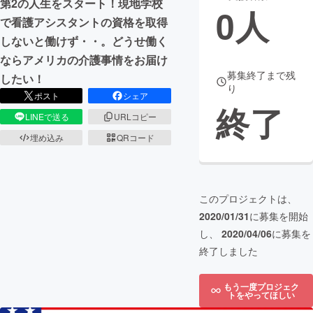
第2の人生をスタート！現地学校
0
人
で看護アシスタントの資格を取得
まちづくり・地域活性化
しないと働けず・・。どうせ働く
ならアメリカの介護事情をお届け
CAMPFIRE for Social Good
CAMPFIRE Creation
募集終了まで残
したい！
り
CAMPFIREふるさと納税
machi-ya
コミュニティ
ポスト
シェア
終了
LINEで送る
URLコピー
埋め込み
QRコード
このプロジェクトは、
2020/01/31
に募集を開始
し、
2020/04/06
に募集を
終了しました
もう一度プロジェク
トをやってほしい