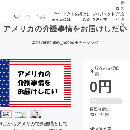
新
ロ
規
グ
会
プロジェクトを掲
はじ
プロジェクト
/
載するには
める
をさがす
イ
員
ン
登
アメリカの介護事情をお届けしたい
録
travelmonkey_noboo
チャレンジ
人気のプロ
注目のリ
注目の新着プロ
募集終了が近いプ
もうすぐ公開
ジェクト
ターン
ジェクト
ロジェクト
されます
現在の支援総
額
アート・写真
音楽
0
円
テクノロジー・ガジェット
ゲーム・サ
0%
目標金額は
映像・映画
書籍・雑誌
283,140円
4月からアメリカで介護職として
ビジネス・起業
チャレンジ
支援者数