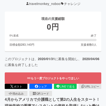
travelmonkey_noboo
チャレンジ
現在の支援総額
0
円
終了
0
%達成
目標金額
283,140
円
支援者数
0
人
このプロジェクトは、
2020/01/31
に募集を開始し、
2020/04/06
に募集を終了しました
もう一度プロジェクトをやってほしい
ポスト
シェア
LINEで送る
URLコピー
埋め込み
QRコード
4月からアメリカで介護職として第2の人生をスタート！
現地学校で看護アシスタントの資格を取得しないと働け