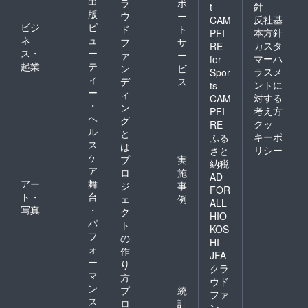
出
ラ
ポ
針
t
版
ウ
ー
反社基
CAM
ビジ
ビ
ド
ト
本方針
PFI
ネ
ュ
フ
サ
カスタ
RE
ス・
ー
ァ
ー
マーハ
for
起業
テ
ン
ビ
ラスメ
Spor
ィ
デ
ス
ントに
ts
ー
ィ
対する
CAM
・
ン
考え方
PFI
ヘ
グ
クッ
RE
ル
と
キーポ
ふる
ス
は
リシー
さと
ケ
プ
実
納税
ア
ロ
施
AD
アー
舞
ジ
事
FOR
ト・
台
ェ
例
ALL
写真
・
ク
HIO
パ
ト
KOS
フ
の
HI
ォ
作
JFA
ー
り
クラ
マ
方
ウド
ン
プ
統
ファ
ス
ロ
計
ン