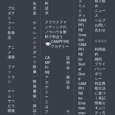
コ
取り組
化
料
ミュ
み
プロ
音
請
ニ
ニュー
ダク
楽
求
ティ
ス
ト
CAM
ヘルプ
クラウドファ
フー
チ
PFI
お問い
ンディングの
ド・
ャ
RE
合わせ
ノウハウを無
飲食
レ
Crea
料で学ぼう
店
ン
tion
各種規定
CAMPFIRE
ジ
CAM
アカデミー
アニ
ス
利用規
PFI
メ・
ポ
約
RE
漫画
ー
CA
説
細則
for
ツ
MP
明
プライ
Soci
ファ
映
FI
会
バシー
al
ッ
像
RE
・
ポリ
Goo
ショ
・
ア
相
シー
d
ン
映
カ
談
特定商
CAM
画
デ
会
取引法
PFI
ゲー
書
ミ
に基づ
RE
ム・
籍
ー
く表記
for
サー
・
と
情報セ
Ente
ビス
雑
は
キュリ
rtain
開発
誌
ク
サ
ティ方
men