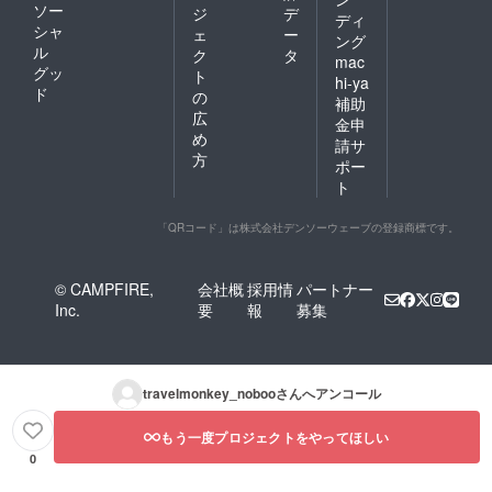
ソー
ジ
デ
ディ
シャ
ェ
ー
ング
ル
ク
タ
mac
グッ
ト
hi-ya
ド
の
補助
広
金申
め
請サ
方
ポー
ト
「QRコード」は株式会社デンソーウェーブの登録商標です。
© CAMPFIRE,
会社概
採用情
パートナー
Inc.
要
報
募集
travelmonkey_noboo
さんへアンコール
もう一度プロジェクトをやってほしい
0