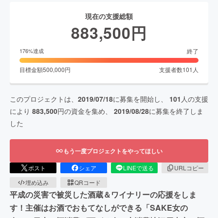
現在の支援総額
883,500
円
終了
176
%達成
目標金額
500,000
円
支援者数
101
人
このプロジェクトは、
2019/07/18
に募集を開始し、
101
人の支援
により
883,500
円の資金を集め、
2019/08/28
に募集を終了しま
した
もう一度プロジェクトをやってほしい
ポスト
シェア
LINEで送る
URLコピー
埋め込み
QRコード
平成の災害で被災した酒蔵＆ワイナリーの応援をしま
す！主催はお酒でおもてなしができる「SAKE女の