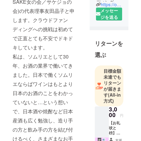
SAKE女の会／サケジョの
ディングは
https://omotenashi-sakejo.com/
初めての挑
会)の代表理事友田晶子と申
メッセー
戦です。よ
ジを送る
します。クラウドファン
ろしくお願
ディングへの挑戦は初めて
いいたしま
す。
で正直とても不安でドキド
リターンを
お酒を愛
キしています。
し、お酒で
選ぶ
私は、ソムリエとして30
おもてなし
ができる人
年、お酒の業界で働いてき
目標金額
＝SAKE女
ました。日本で働くソムリ
未達でも
（サケ
リターン
エならばワインはもとより
ジョ）と定
が届きま
義し、2016
日本のお酒のことをわかっ
す
(All-in
年の発足以
方式)
ていないと…という想い
来、日本産
3,0
で、日本酒や焼酎など日本
のお酒を国
00
円
内外にPRす
産酒も広く勉強し、造り手
【お礼
ることを目
状と
の方と飲み手の方を結び付
枡】◆
的に、
けるべく、さまざまなお手
１、お
日々、お酒
支援