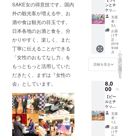
ルにて
（イベ
as製
SAKE女の得意技です。国内
ンとチ
お送り
ント当
SAKE
ケッ
します
日ご提
女ロゴ
外の観光客が増える中、お
ト】 ◆
が、そ
供） ④
入りオ
支援
４、当
のメー
mas/m
酒や食は観光の目玉です。
リジナ
者：
日参加
ルに、
as製
3人
ルアク
チケッ
１、
日本各地のお酒と食を、分
SAKE
リル枡
お届
ト＆
改めて
女ロゴ
け予
かりやすく、楽しく、また
【選べ
「選べ
定：
入りオ
別途
る】ワ
2019
るお酒
リジナ
配送し
丁寧に伝えることができる
年08
イン直
最終リ
ルアク
ます！
こ
月
送コー
スト」
の
リル枡
③ご
「女性のおもてなし力」を
リ
ス◆ ★
を添付
タ
支援者
ー
選べる
します
ン
（イベ
詳細を見る
様全員
もっともっと活用していた
を
ワイン
２、
選
ント当
に、
択
②に関
ご希望
す
だきたく、まずは『女性の
日ご提
る
しまし
の銘柄
供） ⑤
8,0
て、 招
会』としています。
を記入
芸能人
SAKE
待チ
00
する
は歯が
女の会
円
ケット
フォー
命！の
代表理
【ビー
はメー
ムの
アパ
事友田
ルとチ
ルにて
URLを
ガード
晶子か
ケッ
お送り
記載し
から
ら
ト】
します
ます
「美白
支援
◆5、当
が、そ
トライ
者：
お礼
日参加
のメー
プロ
1人
アル
のお手
チケッ
ルに、
ジェク
セッ
お届
紙をお
ト＆
１、
ト終了
け予
ト」
届けし
ビール
改めて
定：