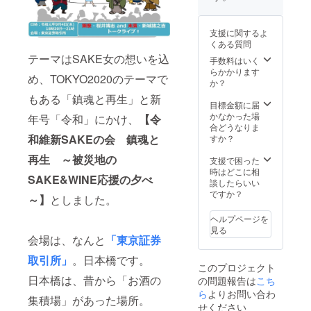
(金)ま
チおつ
じゅ
命！の
供） ⑥
然炭酸
ムの
で。
まみ
（イベ
う」4個
アパ
mas/m
水」350
URLを
発送は
ント当
セット
ガード
as製
㎖
支援に関するよ
記載し
11月を
（イベ
日ご提
から
SAKE
くある質問
ます
予定し
ント当
供） ⑤
（イベ
「美白
女ロゴ
（イベ
プロ
ていま
テーマはSAKE女の想いを込
日ご提
芸能人
手数料はいく
ント当
トライ
入りオ
ント当
ジェク
す。
供） ③
は歯が
らかかります
日ご提
アル
リジナ
日ご提
め、TOKYO2020のテーマで
ト終了
メー
郡山銘
命！の
か？
供） ⑤
セッ
ルアク
供）
後に、
カー様
菓「柏
アパ
mas/m
ト」
リル枡
もある「鎮魂と再生」と新
ゆっく
から直
屋 薄
ガード
目標金額に届
as製
りセレ
送いた
皮まん
から
かなかった場
SAKE
(イベ
（イベ
年号「令和」にかけ、
【令
クトし
しま
じゅ
「美白
合どうなりま
女ロゴ
ント当
ント当
てくだ
す。
う」4個
トライ
和維新SAKEの会 鎮魂と
すか？
入りオ
日ご提
日ご提
さい。
セット
アル
リジナ
供) ⑧
供） ⑦
再生 ～被災地の
セッ
支援で困った
ルアク
やわら
芸能人
フォー
（イベ
ト」
時はどこに相
リル枡
ぎ水と
は歯が
ムのご
SAKE&WINE応援の夕べ
ント当
（イベ
談したらいい
して
命！の
返信期
日ご提
ント当
ですか？
（イベ
「奥会
アパ
～】
としました。
間は、8
供） ④
日ご提
ント当
津金
ガード
月29日
mas/m
供） ⑥
日ご提
山 天
から
ヘルプページを
(木)から
as製
やわら
供） ⑥
然炭酸
「美白
見る
9月13日
SAKE
ぎ水と
会場は、なんと
「東京証券
芸能人
水」350
トライ
(金)ま
女ロゴ
して
は歯が
㎖
アル
で。
入りオ
取引所」
。日本橋です。
「奥会
命！の
セッ
このプロジェクト
発送は
リジナ
津金
アパ
（イベ
ト」
11月を
日本橋は、昔から「お酒の
の問題報告は
こち
ルアク
山 天
ガード
ント当
予定し
リル枡
ら
よりお問い合わ
然炭酸
から
日ご提
(イベン
集積場」があった場所。
ていま
水」350
「美白
供） ⑨
ト当日
せください
す。