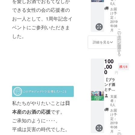
を愛しお酒でおもてなしが
フレン
日参加
維新
ます
0人
ント当
イベン
チおつ
チケッ
SAKE
日ご提
お届
できる女性の会の応援者の
ト）招
まみ
ト＆
の会】
プロ
け予
供） ⑤
待券 ②
【選べ
定：
お一人として、1周年記念イ
ジェク
mas/m
ワイ
（イベ
る】高
2019
（SAK
ト終了
as製
ン 1本
ント当
年08
級酒３
ベントにご参列いただきま
E女の会
後に、
SAKE
(750ml
日ご提
こ
月
本直送
３周年
の
ゆっく
女ロゴ
程度)
供） ④
リ
した。
コース
イベン
タ
りセレ
入りオ
郡山銘
ー
◆ ★選
ト）招
ン
クトし
詳細を見る
リジナ
菓「柏
を
べる高
待券 ②
選
てくだ
ルアク
屋 薄
択
級酒②
三國
す
さい。
リル枡
皮まん
る
に関し
シェフ
じゅ
100
まし
オリジ
フォー
（イベ
う」4個
て、 招
,00
ナルの
ムのご
ント当
残り5
（メー
セット
待チ
フレン
0
返信期
日ご提
カーか
円
ケット
チおつ
間は、8
供） ⑥
ら直
（イベ
はメー
【ブラ
まみ
月29日
芸能人
送） ③
ント当
ルにて
ンド酒
(木)から
は歯が
三國
日ご提
お送り
とチ
（イベ
9月13日
命！の
シェフ
供） ⑤
します
ケッ
ント当
(金)ま
アパ
オリジ
支援
mas/m
が、そ
ト】
日ご提
で。 発
ガード
者：
ナルの
as製
私たちがやりたいことは
日
のメー
◆10、
供） ③
送は11
0人
から
フレン
SAKE
ルに、
当日参
郡山銘
月を予
「美白
お届
本産のお酒の応援
です。
チおつ
女ロゴ
１、
加チ
菓「柏
定して
け予
トライ
まみ
入りオ
改めて
ケット
屋 薄
定：
いま
ご承知のように‥‥、
アル
リジナ
「選べ
＆ブラ
2019
皮まん
す。
セッ
（イベ
ルアク
年08
る高級
ンド日
平成は災害の時代でした。
じゅ
メー
ト」
ント当
リル枡
こ
月
酒最終
本酒１
う」4個
の
カー様
日ご提