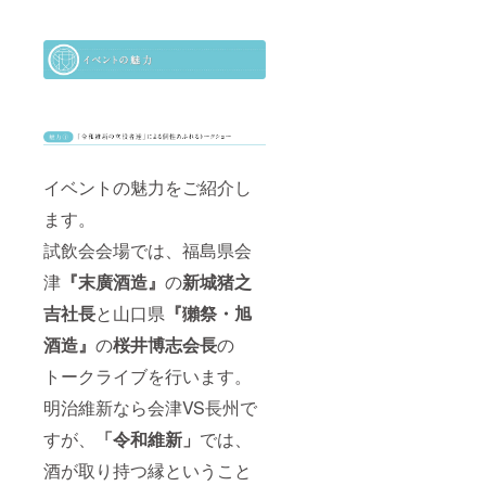
イベントの魅力をご紹介し
ます。
試飲会会場では、福島県会
津
『末廣酒造』
の
新城猪之
吉社長
と山口県
『獺祭・旭
酒造』
の
桜井博志会長
の
トークライブを行います。
明治維新なら会津VS長州で
すが、
「令和維新」
では、
酒が取り持つ縁ということ