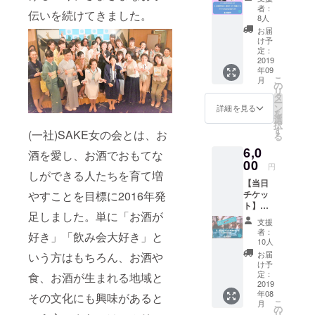
気持ち
者：
伝いを続けてきました。
愛を磨いて
だけ 被
8人
災メー
います。現
お届
カー応
け予
在会員1500
援コー
定：
名。企業会
ス ◆ 遠
2019
年09
方、ま
員約80社。
こ
月
たはス
の
リ
幅広いお酒
ケ
タ
ー
ジュー
の知識とお
ン
詳細を見る
を
ルが合
選
もてなしの
択
わな
す
(一社)SAKE女の会とは、お
る
心とちょっ
い・・
6,0
・な
とだけ英語
酒を愛し、お酒でおもてな
ど、 イ
00
円
の力を問う
ベント
しができる人たちを育て増
【当日
オリジナル
会場に
やすことを目標に2016年発
チケッ
は行け
検定『料飲
ト】
ないけ
足しました。単に「お酒が
おもてなし
◆「２
ど、 日
支援
、当日
本の酒
~SAKE女検
者：
好き」「飲み会大好き」と
参加チ
を、被
10人
定～』も実
ケット
災メー
お届
いう方はもちろん、お酒や
施。お酒を
コー
カー
け予
ス」◆
を、応
定：
食、お酒が生まれる地域と
愛する皆
① 【令
2019
援した
様、女性は
年08
和維新
その文化にも興味があると
いとい
こ
月
SAKE
もちろん、
う方
の
リ