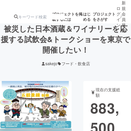
新
ロ
規
グ
会
プロジェクトを掲
はじ
プロジェクト
/
載するには
める
をさがす
イ
員
ン
登
被災した日本酒蔵＆ワイナリーを応
録
援する試飲会&トークショーを東京で
開催したい！
人気のプロ
注目のリ
注目の新着プロ
募集終了が近いプ
もうすぐ公開
ジェクト
ターン
ジェクト
ロジェクト
されます
sakejo
フード・飲食店
アート・写真
音楽
現在の支援総
テクノロジー・ガジェット
ゲーム・サ
額
883,
映像・映画
書籍・雑誌
500
ビジネス・起業
チャレンジ