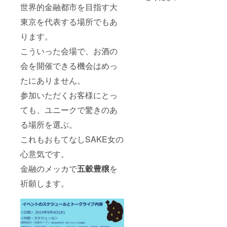
（イベ
㎖
トライ
トーク
ご提供)
世界的金融都市を目指す大
メー
ント当
アル
ショー
⑧ やわ
カー様
日ご提
（イベ
セッ
・スペ
らぎ水
東京を代表する場所でもあ
から直
供） ⑤
ント当
ト」
シャル
として
送いた
芸能人
ります。
日ご提
シート
「奥会
しま
は歯が
供）
（イベ
のご用
津金
す。
こういった会場で、お酒の
命！の
ント当
意と
山 天
アパ
日ご提
SAKE
然炭酸
会を開催できる機会はめっ
ガード
供） ⑦
女のお
水」350
から
やわら
もてな
㎖
たにありません。
「美白
ぎ水と
し
トライ
して
⑩「SA
（イベ
参加いただくお客様にとっ
アル
「奥会
KE女の
ント当
セッ
ても、ユニークで驚きのあ
津金
会プレ
日ご提
ト」
山 天
ミアム
供） ⑨
る場所を選ぶ。
（イベ
然炭酸
会員」
トーク
ント当
水」350
１年間
ショー
これもおもてなしSAKE女の
日ご提
㎖
無料年
・スペ
供） ⑥
会費の
シャル
心意気です。
やわら
（イベ
ご入会
シート
ぎ水と
ント当
権利
と
金融のメッカで
五穀豊穣
を
して
日ご提
SAKE
「奥会
祈願します。
供） ⑧
女のお
津金
トーク
もてな
山 天
ショー
し
然炭酸
・スペ
⑩「SA
水」350
シャル
KE女の
㎖
シート
会プレ