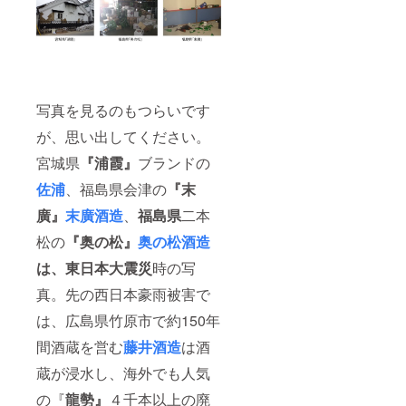
写真を見るのもつらいです
が、思い出してください。
宮城県
『浦霞』
ブランドの
佐浦
、福島県会津の
『末
廣』
末廣酒造
、
福島県
二本
松の
『奥の松』
奥の松酒造
は、東日本大震災
時の写
真。先の西日本豪雨被害で
は、広島県竹原市で約150年
間酒蔵を営む
藤井酒造
は酒
蔵が浸水し、海外でも人気
の『
龍勢』
４千本以上の廃