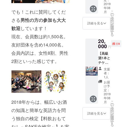
後に、
（イベ
ます！
直送
2019
「選べ
ゆっく
ント当
年08
コース
るワイ
りセレ
日ご提
でも！これに賛同してくだ
こ
月
◆ ①
ン最終
の
クトし
供） ⑥
リ
【令和
リス
タ
てくだ
やわら
さる
男性の方の参加も大大
ー
維新
ト」を
ン
さい。
詳細を見る
ぎ水と
を
SAKE
添付し
選
歓迎
しています！
して
択
の会】
ます
す
フォー
「奥会
る
現在、会員数は約1,500名。
２、ご
ムのご
津金
20,
（SAK
希望の
返信期
山 天
友好団体を含め14,000名。
残り9
E女の会
000
銘柄を
間は、8
然炭酸
円
３周年
記入す
月29日
水」350
会員内訳は、女性8割、男性
【高級
イベン
る
(木)から
㎖
酒1本と
ト）招
フォー
9月13日
2割といった感じです。
チケッ
待券 ②
ムの
(金)ま
（イベ
ト】 ◆
クラフ
URLを
で。 発
ント当
支援
７、当
トビー
記載し
送は11
者：
日ご提
日参加
ル4本
ます
1人
月を予
供）
チケッ
セッ
定して
お届
ト＆
ト
プロ
け予
いま
【選べ
定：
ジェク
す。
る】高
2019
ト終了
メー
年08
級酒直
後に、
カー様
2018年からは、幅広いお酒
こ
月
送コー
の
ゆっく
から直
リ
ス ◆ ★
タ
りセレ
送いた
の知識と簡単な英語力を問
ー
選べる
SAKE
ン
クトし
詳細を見る
しま
を
高級酒
女オス
選
う独自の検定【料飲おもて
てくだ
す。
択
②に関
スメ富
す
さい。
①
る
しまし
なし～SAKE女検定～】を実
士桜高