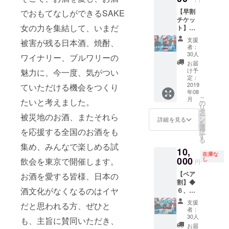
水」350
間は、8
11月を
維新
セッ
ナルの
命！の
㎖
【早割
でおもてなしができるSAKE
月29日
予定。
SAKE
ト」
フレン
アパ
チケッ
(木)から
③ 江戸
の会】
（イベ
チおつ
ガード
（イベ
女の力を集結して、いまだ
ト】
9月13日
切子(華
ント当
まみ
から
ント当
◆「２
(金)ま
硝)ぐい
（SAK
日ご提
支援
「美白
被害が残る日本酒、焼酎、
日ご提
(早)、当
で。
呑み
E女の会
供） ⑥
（イベ
者：
トライ
供 ★②
日参加
2
３周年
やわら
30人
ント当
ワイナリー、ブルワリーの
アル
に関し
チケッ
発送は
個セッ
イベン
ぎ水と
日ご提
お届
セッ
まし
トコー
11月を
トを工
ト）招
して
け予
魅力に、今一度、気がつい
供） ④
ト」
て、 招
ス」の
予定し
房から
待券 ②
定：
「奥会
郡山銘
待チ
早割◆
2019
ていただける機会をつくり
ていま
直送。
日本酒1
津金
菓「柏
（イベ
ケット
年08
★30個
す。
発送は
本
山 天
屋 薄
ント当
こ
はメー
月
たいと考えました。
限定★
11月を
(720ml)
の
然炭酸
皮まん
日ご提
リ
ルにて
① 【令
メー
予
「獺
タ
水」350
じゅ
供）
ー
被災地のお酒、またそれら
お送り
和維新
カー様
定。
祭 磨
ン
㎖
詳細を見る
う」4個
⑦ や
を
します
SAKE
から直
き そ
選
セット
を応援する全国のお酒をも
わらぎ
択
が、そ
の会】
送いた
④
の先
す
（イベ
水とし
る
のメー
しま
三國
へ」 を
ント当
集め、みんなで楽しめる試
（イベ
て「奥
ルに、
10,
（SAK
す。
シェフ
蔵から
日ご提
ント当
在庫な
会津金
１、
E女の会
000
①
オリジ
直送。
飲会を東京で開催します。
し
供）
日ご提
円
山 天
改めて
３周年
【令和
ナルの
発送は
供） ⑤
然炭酸
「リ
【ペア
お酒を愛する皆様、日本の
イベン
維新
フレン
11月を
mas/m
水」350
ターン
割】◆
ト）招
SAKE
チおつ
予定。
as製
㎖
ごとの
酒文化がなくなるのはイヤ
６、当
待券 ②
の会】
まみ
③ 江戸
SAKE
お酒最
日参加
三國
切子(華
女ロゴ
支援
だと思われる方、ぜひと
（イベ
終リス
チケッ
シェフ
（SAK
（イベ
硝)ぐい
者：
入りオ
ント当
ト」を
トコー
オリジ
E女の会
ント当
呑み
30人
リジナ
も、主旨に賛同いただき、
日ご提
添付し
ス◆ 以
ナルの
３周年
日ご提
3
お届
ルアク
供）