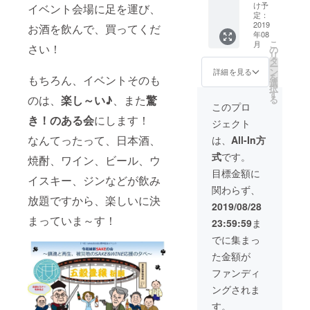
ます
下すべ
フレン
イベン
供） ⑤
個セッ
け予
イベント会場に足を運び、
リル枡
★②に
２、ご
て2名様
チおつ
定：
ト）招
郡山銘
トを工
関しま
希望の
分でご
2019
まみ
お酒を飲んで、買ってくだ
待券 ②
菓「柏
房から
（イベ
して、
銘柄を
年08
用意し
高級酒
屋 薄
直
ント当
こ
招待チ
月
記入す
さい！
ます！
（イベ
の
３本
皮まん
送
日提
リ
ケット
る
代表者
ント当
タ
(720㎖)
じゅ
④ 三
供） ⑥
ー
はメー
フォー
のお名
日ご提
ン
う」4個
國シェ
詳細を見る
芸能人
を
ルにて
もちろん、イベントそのも
ムの
前でご
供） ③
選
セット
フオリ
は歯が
択
お送り
URLを
支援お
郡山銘
す
（メー
ジナル
命！の
のは、
楽し～い♪
、また
驚
る
します
記載し
申し込
菓「柏
カーか
（イベ
のフレ
このプロ
アパ
が、そ
ます
みくだ
屋 薄
ら直
ント当
ンチお
き！のある会
にします！
ガード
のメー
ジェクト
プロ
さい
皮まん
送） ③
日ご提
つまみ
から
ルに、
ジェク
① 【令
じゅ
なんてったって、日本酒、
三國
供） ⑥
は、
All-In方
「美白
１、
ト終了
和維新
う」4個
シェフ
mas/m
（イベ
トライ
改めて
式
です。
後に、
SAKE
焼酎、ワイン、ビール、ウ
セット
オリジ
as製
ント当
アル
「リ
ゆっく
の会】
ナルの
SAKE
日ご提
目標金額に
セッ
ターン
イスキー、ジンなどが飲み
りセレ
（イベ
フレン
女ロゴ
供） ⑤
ト」
ごとの
関わらず、
クトし
（SAK
ント当
チおつ
入りオ
郡山銘
放題ですから、楽しいに決
ワイン
てくだ
E女の会
日ご提
まみ
リジナ
菓「柏
2019/08/28
(イベン
最終リ
さい。
３周年
供） ④
ルアク
屋 薄
まっていま～す！
ト当日
スト」
23:59:59
ま
イベン
mas/m
（イベ
リル枡
皮まん
ご提
を添付
フォー
ト）招
as製
ント当
じゅ
でに集まっ
供） ⑦
します
ムのご
待券 ②
SAKE
日ご提
（イベ
う」4個
やわら
２、
た金額が
返信期
三國
女ロゴ
供） ④
ント当
セット
ぎ水と
ご希望
間は、8
シェフ
入りオ
郡山銘
日ご提
ファンディ
して
の銘柄
月29日
オリジ
リジナ
菓「柏
供） ⑦
（イベ
「奥会
を記入
ングされま
(木)から
ナルの
ルアク
屋 薄
芸能人
ント当
津金
する
9月13日
フレン
リル枡
皮まん
は歯が
日ご提
す。
山 天
フォー