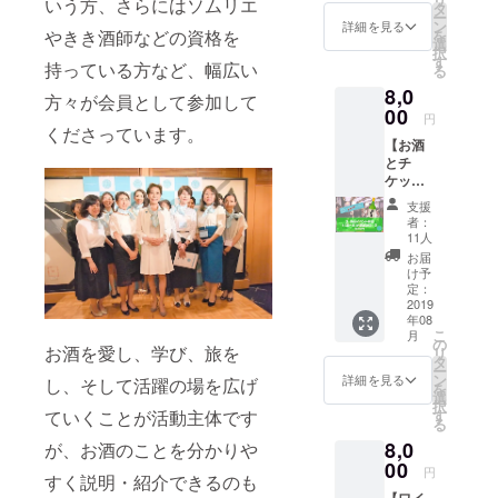
いう方、さらにはソムリエ
の会】
①ご希
タ
男性も大歓
ー
望の方
ン
詳細を見る
やきき酒師などの資格を
を
迎の会で
（SAK
は、
選
択
E女の会
す
す！！
持っている方など、幅広い
る
３周年
8,0
イベン
SAKE
方々が会員として参加して
ト）招
00
女の会
円
待券 ②
くださっています。
HPにお
【お酒
三國
名前を
とチ
シェフ
記載い
ケッ
オリジ
たしま
ト】 ◆
ナルの
す！
支援
３、当
フレン
者：
日参加
チおつ
お申
11人
チケッ
まみ
し込み
お届
ト＆
の際備
け予
【選べ
（イベ
定：
考欄に
る】お
2019
ント当
「ご希
年08
酒直送
日ご提
望」と
こ
月
コース
供） ③
の
ご記入
お酒を愛し、学び、旅を
リ
◆ ★選
郡山銘
タ
くださ
ー
べるお
菓「柏
ン
い ②
詳細を見る
し、そして活躍の場を広げ
を
酒②に
屋 薄
選
ご支援
択
関しま
皮まん
ていくことが活動主体です
す
者様全
る
して、
じゅ
員に、
8,0
が、お酒のことを分かりや
招待チ
う」4個
ケット
00
セット
円
すく説明・紹介できるのも
はメー
mas/m
【ワイ