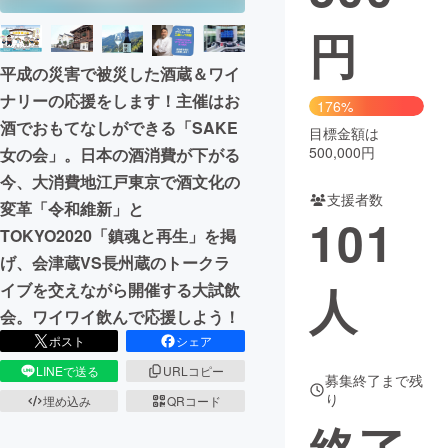
円
まちづくり・地域活性化
平成の災害で被災した酒蔵＆ワイ
ナリーの応援をします！主催はお
CAMPFIRE for Social Good
CAMPFIRE Creation
176%
酒でおもてなしができる「SAKE
CAMPFIREふるさと納税
machi-ya
コミュニティ
目標金額は
500,000円
女の会」。日本の酒消費が下がる
今、大消費地江戸東京で酒文化の
支援者数
変革「令和維新」と
101
TOKYO2020「鎮魂と再生」を掲
げ、会津蔵VS長州蔵のトークラ
人
イブを交えながら開催する大試飲
会。ワイワイ飲んで応援しよう！
ポスト
シェア
LINEで送る
URLコピー
募集終了まで残
り
埋め込み
QRコード