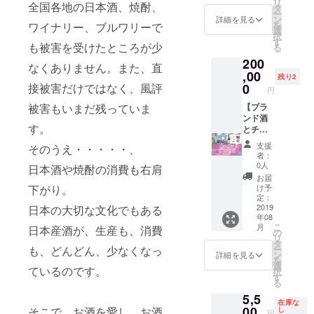
リ
全国各地の日本酒、焼酎、
リス
本＆江
セット
タ
から直
(イベ
供） ④
（イベ
ー
ト」を
戸切子
ン
送いた
詳細を見る
ント当
郡山銘
ント当
を
ワイナリー、ブルワリーで
添付し
ぐい呑
（イベ
選
しま
日ご提
菓「柏
日ご提
択
ます
み 直
ント当
す
す。
供) ⑦
屋 薄
も被害を受けたところが少
供） ⑥
る
２、ご
送コー
日ご提
やわら
皮まん
芸能人
200
希望の
ス◆ ①
供） ④
①【令
なくありません。また、直
ぎ水と
じゅ
は歯が
銘柄を
【令和
,00
mas/m
和維新
して
残り2
う」4個
命！の
記入す
維新
as製
接被害だけではなく、風評
0
SAKE
「奥会
セット
円
アパ
る
SAKE
SAKE
の会】
津金
ガード
被害もいまだ残っていま
フォー
の会】
【ブラ
女ロゴ
山 天
（イベ
から
ムの
ンド酒
入りオ
（SAK
然炭酸
ント当
「美白
す。
URLを
（SAK
とチ
リジナ
E女の会
水」350
日ご提
トライ
記載し
E女の会
ケッ
ルアク
３周年
㎖
供） ⑤
支援
そのうえ・・・・・、
アル
ます
３周年
ト】
リル枡
イベン
者：
mas/m
セッ
イベン
11、当
ト）招
0人
（イベ
日本酒や焼酎の消費も右肩
as製
ト」
プロ
ト）招
日参加
（イベ
待券 ②
ント当
お届
SAKE
ジェク
待券 ②
チケッ
ント当
下がり。
高級酒1
け予
日ご提
女ロゴ
（イベ
ト終了
日本酒
ト＆ブ
日ご提
定：
本
供）
入りオ
ント当
後に、
１本
ランド
2019
日本の大切な文化でもある
供） ⑤
（720m
リジナ
日ご提
年08
ゆっく
(720ml)
日本酒
芸能人
l）
ルアク
供） ⑦
こ
月
日本産酒が、生産も、消費
りセレ
１本＆
は歯が
の
リル枡
やわら
リ
クトし
「大
江戸切
命！の
タ
（メー
ぎ水と
も、どんどん、少なくなっ
ー
てくだ
七 妙
子ぐい
アパ
ン
カーか
詳細を見る
（イベ
して
を
さい。
花蘭
呑み
ガード
選
ら直
ているのです。
ント当
「奥会
択
曲」 を
直送
から
す
送） ③
日ご提
津金
る
フォー
蔵から
コース
「美白
三國
供） ⑥
山 天
5,5
ムのご
直送。
◆ ①
トライ
シェフ
芸能人
在庫な
然炭酸
返信期
発送は
【令和
00
そこで、お酒を愛し、お酒
アル
し
オリジ
円
は歯が