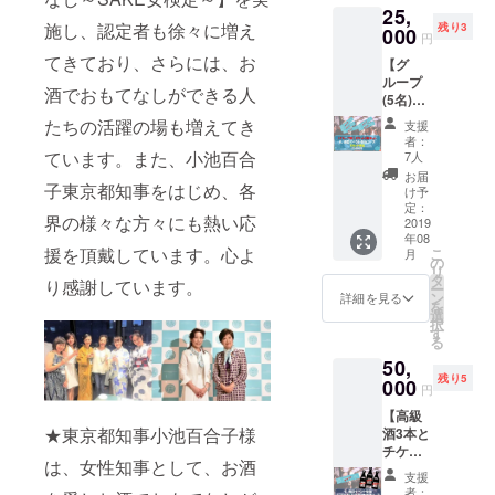
【令和
25,
て、 招
原麦酒
フォー
維新
施し、認定者も徐々に増え
残り3
待チ
000
をブル
ムのご
SAKE
円
ケット
ワリー
返信期
の会】
てきており、さらには、お
【グ
はメー
から直
間は、8
ループ
ルにて
送。11
月29日
（SAK
酒でおもてなしができる人
(5名)
お送り
月を予
(木)から
E女の会
割】◆
します
定。 ③
9月13日
たちの活躍の場も増えてき
３周年
支援
８、
が、そ
三國
(金)ま
者：
イベン
【グ
のメー
ています。また、小池百合
シェフ
7人
で。 発
ト）招
ループ
ルに、
オリジ
送は11
お届
待チ
割】当
子東京都知事をはじめ、各
１、
ナルの
け予
月を予
ケット
日参加
改めて
定：
フレン
定して
② 日本
界の様々な方々にも熱い応
チケッ
2019
「選べ
チおつ
いま
酒/その
年08
トコー
る高級
まみ
す。
他のお
援を頂戴しています。心よ
こ
月
ス◆ 以
酒最終
の
メー
酒 1本
リ
下すべ
リス
タ
（イベ
カー様
り感謝しています。
(720ml
ー
て5名様
ト」を
ン
ント当
詳細を見る
から直
程度)
を
分でご
添付し
選
日ご提
送いた
択
用意し
ます
す
供） ④
しま
る
ます！
２、ご
郡山銘
す。 ①
（メー
50,
代表者
希望の
菓「柏
【令和
カーか
残り5
のお名
000
銘柄を
屋 薄
維新
円
ら直
前でご
記入す
皮まん
SAKE
送） ③
【高級
支援お
る
じゅ
の会】
三國
★東京都知事小池百合子様
酒3本と
申し込
フォー
う」4個
シェフ
チケッ
みくだ
ムの
セット
（SAK
オリジ
は、女性知事として、お酒
ト】 ◆
さい ①
URLを
E女の会
支援
ナルの
９、当
【令和
記載し
（イベ
者：
３周年