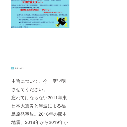
のご用
ミアム
（イベ
意と
会員」
ント当
SAKE
１年間
日ご提
女のお
無料年
供）
もてな
会費の
し ⑨
ご入会
「SAK
権利
E女の会
プレミ
アム会
員」１
年間無
料年会
費のご
入会権
利
主旨について、今一度説明
させてください。
忘れてはならない2011年東
日本大震災と津波による福
島原発事故。2016年の熊本
地震、2018年から2019年か