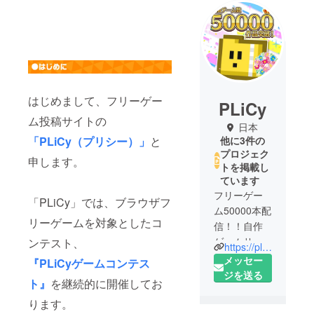
はじめまして、フリーゲー
PLiCy
ム投稿サイトの
日本
「PLiCy（プリシー）」
と
他に3件の
プロジェク
申します。
トを掲載し
ています
フリーゲー
「PLiCy」では、ブラウザフ
ム50000本配
リーゲームを対象としたコ
信！！自作
ゲームサイ
ンテスト、
https://plicy.net
トPLiCyの公
メッセー
『PLiCyゲームコンテス
式アカウン
ジを送る
ト』
を継続的に開催してお
トです
ります。