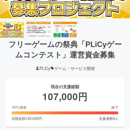
フリーゲームの祭典「PLiCyゲー
ムコンテスト」運営資金募集
PLiCy
ゲーム・サービス開発
現在の支援総額
107,000
円
終了
107
%達成
目標金額
100,000
円
支援者数
9
人