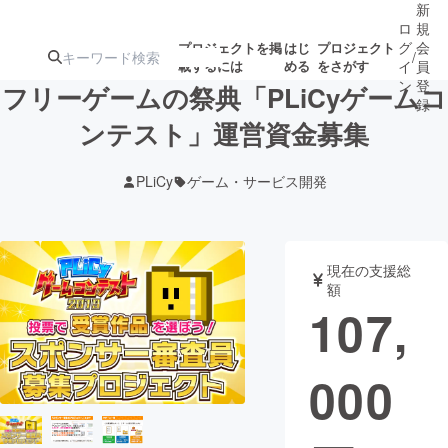
新
ロ
規
グ
会
プロジェクトを掲
はじ
プロジェクト
/
載するには
める
をさがす
イ
員
ン
登
フリーゲームの祭典「PLiCyゲームコ
録
ンテスト」運営資金募集
人気のプロ
注目のリ
注目の新着プロ
募集終了が近いプ
もうすぐ公開
PLiCy
ゲーム・サービス開発
ジェクト
ターン
ジェクト
ロジェクト
されます
アート・写真
音楽
現在の支援総
額
107,
テクノロジー・ガジェット
ゲーム・サ
000
映像・映画
書籍・雑誌
ビジネス・起業
チャレンジ