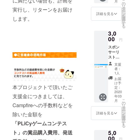
に満たない場合も、計画を
こ
月
ご希望
の
リ
の名
タ
実行し、リターンをお届け
ー
前」を
ン
詳細を見る
を
ご記入
します。
選
択
くださ
す
る
い。 公
3,0
序良俗
に反す
00
円
る名前
スポン
等、リ
サーリ
スト掲
ストに
載に不
お名前
適当で
支援
と一言
あると
者：
コメン
こちら
1人
ト掲載
が判断
お届
※支援
した場
け予
本プロジェクトで頂いたご
時、必
合、内
定：
ず備考
2020
容の再
支援金につきましては、
年03
欄に
提出を
こ
月
「リス
お願い
の
Campfireへの手数料などを
リ
ト掲載
するこ
タ
ー
ご希望
とがご
ン
詳細を見る
除いた金額を
を
の名
ざいま
選
択
前」お
「PLiCyゲームコンテス
す。
す
る
よび
ト」の賞品購入費用、発送
5,0
「リス
ト掲載
00
円