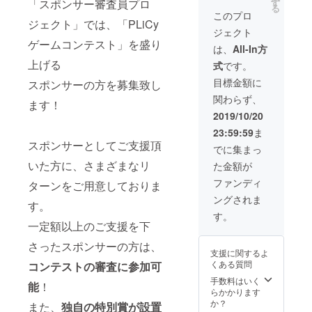
ご登録
「スポンサー審査員プロ
す
した場
る
ず備考
頂いた
合、内
このプロ
ジェクト」では、「PLiCy
欄に
メール
容の再
ジェクト
「リス
アドレ
提出を
ゲームコンテスト」を盛り
ト掲載
スに審
お願い
は、
All-In方
ご希望
査投票
するこ
上げる
式
です。
の名
のご案
とがご
前」お
内を致
ざいま
目標金額に
スポンサーの方を募集致し
よび
しま
す。
関わらず、
「リス
す。 公
ます！
ト掲載
序良俗
2019/10/20
用コメ
に反す
23:59:59
ま
ント」
る名前
スポンサーとしてご支援頂
をご記
等、リ
でに集まっ
入くだ
スト掲
いた方に、さまざまなリ
た金額が
さい。
載に不
コメ
適当で
ファンディ
ターンをご用意しておりま
ントの
あると
ングされま
最大文
こちら
す。
字数は
が判断
す。
500字で
一定額以上のご支援を下
した場
す。
合、内
さったスポンサーの方は、
後日、
容の再
支援に関するよ
ご登録
提出を
くある質問
コンテストの審査に参加可
頂いた
お願い
メール
するこ
手数料はいく
能
！
アドレ
とがご
らかかります
スに審
ざいま
か？
また、
独自の特別賞が設置
査投票