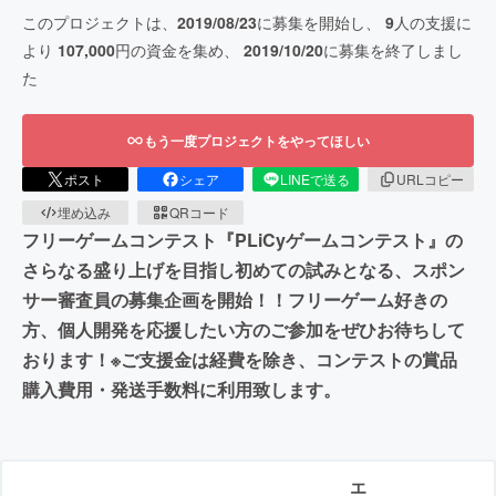
このプロジェクトは、
2019/08/23
に募集を開始し、
9
人の支援に
より
107,000
円の資金を集め、
2019/10/20
に募集を終了しまし
た
もう一度プロジェクトをやってほしい
ポスト
シェア
LINEで送る
URLコピー
埋め込み
QRコード
フリーゲームコンテスト『PLiCyゲームコンテスト』の
さらなる盛り上げを目指し初めての試みとなる、スポン
サー審査員の募集企画を開始！！フリーゲーム好きの
方、個人開発を応援したい方のご参加をぜひお待ちして
おります！※ご支援金は経費を除き、コンテストの賞品
購入費用・発送手数料に利用致します。
エ