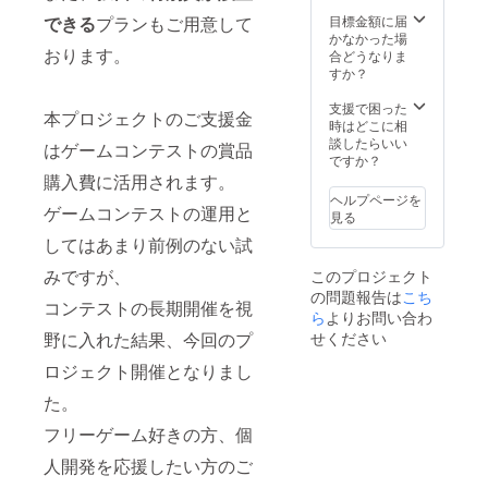
す。
および
できる
プランもご用意して
目標金額に届
特別賞
かなかった場
おります。
設置の
合どうなりま
詳細に
すか？
ついて
ご案内
支援で困った
本プロジェクトのご支援金
を致し
時はどこに相
ます。
談したらいい
はゲームコンテストの賞品
公序良
ですか？
俗に反
購入費に活用されます。
する名
ヘルプページを
前等、
ゲームコンテストの運用と
見る
リスト
してはあまり前例のない試
掲載に
不適当
みですが、
このプロジェクト
である
の問題報告は
こち
とこち
コンテストの長期開催を視
らが判
ら
よりお問い合わ
断した
野に入れた結果、今回のプ
せください
場合、
内容の
ロジェクト開催となりまし
再提出
た。
をお願
いする
フリーゲーム好きの方、個
ことが
ござい
人開発を応援したい方のご
ます。