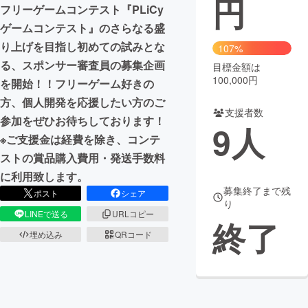
円
フリーゲームコンテスト『PLiCy
まちづくり・地域活性化
ゲームコンテスト』のさらなる盛
り上げを目指し初めての試みとな
107%
る、スポンサー審査員の募集企画
目標金額は
CAMPFIRE for Social Good
CAMPFIRE Creation
100,000円
を開始！！フリーゲーム好きの
CAMPFIREふるさと納税
machi-ya
コミュニティ
方、個人開発を応援したい方のご
支援者数
参加をぜひお待ちしております！
9
人
※ご支援金は経費を除き、コンテ
ストの賞品購入費用・発送手数料
に利用致します。
募集終了まで残
ポスト
シェア
り
LINEで送る
URLコピー
終了
埋め込み
QRコード