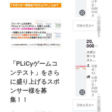
審査投
さい。
ざいま
け予
票に参
コメ
定：
す。
加（2
2020
ントの
年02
票） ※
最大文
こ
月
支援
字数は
の
リ
時、必
500字で
タ
ー
ず備考
す。
ン
詳細を見る
を
欄に
後日、
選
択
「リス
ご登録
す
る
ト掲載
頂いた
20,
ご希望
メール
の名
000
アドレ
円
前」お
スに審
スポン
よび
査投票
サーリ
「リス
のご案
ストに
ト掲載
内を致
「PLiCyゲームコ
お名前
用コメ
しま
支援
と二言
ント」
す。 公
者：
ンテスト」をさら
コメン
をご記
序良俗
3人
ト掲載
入くだ
に反す
お届
に盛り上げるスポ
審査投
さい。
る名前
け予
票に参
コメ
定：
等、リ
加（5
2020
ンサー様を募
ントの
スト掲
年02
票） 特
最大文
載に不
こ
月
別賞枠
字数は
の
適当で
集！！
リ
を設置
500字で
タ
あると
ー
（1枠）
す。
ン
こちら
詳細を見る
を
※支援
後日、
選
が判断
択
時、必