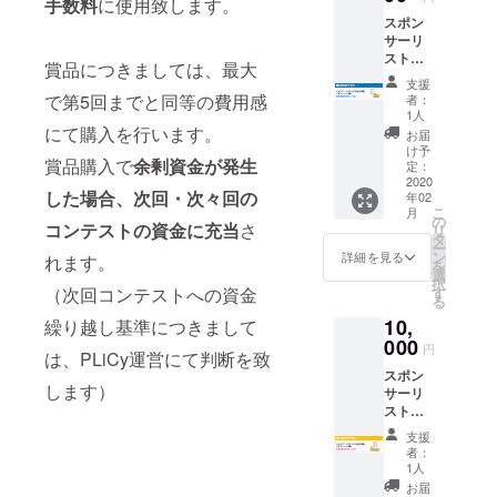
手数料
に使用致します。
用コメ
スポン
ント」
サーリ
をご記
ストに
入くだ
賞品につきましては、最大
お名前
さい。
支援
と二言
コメ
で第5回までと同等の費用感
者：
コメン
ントの
1人
ト掲載
にて購入を行います。
最大文
お届
審査投
字数は
け予
賞品購入で
余剰資金が発生
票に参
140字で
定：
加（1
2020
す。 公
した場合、次回・次々回の
年02
票） ※
序良俗
こ
月
支援
に反す
の
コンテストの資金に充当
さ
リ
時、必
る名前
タ
ー
ず備考
等、リ
ン
詳細を見る
れます。
を
欄に
スト掲
選
択
「リス
載に不
（次回コンテストへの資金
す
る
ト掲載
適当で
10,
繰り越し基準につきまして
ご希望
あると
の名
000
こちら
円
は、PLiCy運営にて判断を致
前」お
が判断
スポン
よび
した場
します）
サーリ
「リス
合、内
ストに
ト掲載
容の再
お名前
用コメ
提出を
支援
と二言
ント」
お願い
者：
コメン
をご記
するこ
1人
ト掲載
入くだ
とがご
お届