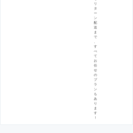
リ
タ
ー
ン
配
送
ま
で
、
す
べ
て
お
任
せ
の
プ
ラ
ン
も
あ
り
ま
す
！