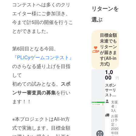
コンテストへは多くのクリ
リターンを
エイター様にご参加頂き、
選ぶ
今まで計5回の開催を行うこ
とができました。
目標金額
未達でも
リターン
第6回目となる今回、
が届きま
『PLiCyゲームコンテスト』
す
(All-in
方式)
のさらなる盛り上げを目指
1,0
して
00
円
初めての試みとなる、
スポ
スポン
サーリ
ンサー審査員の募集
を行い
ストに
お名前
ます！！
支援
を掲載
者：
※支援
3人
時、必
お届
※本プロジェクトはAll-in方
ず備考
け予
欄に
定：
式で実施します。目標金額
「リス
2020
年03
ト掲載