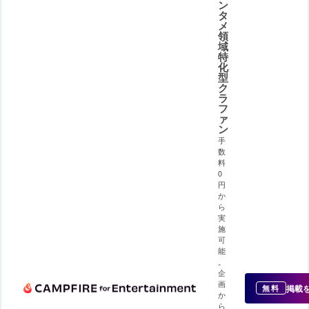
ン
タ
メ
領
域
特
化
型
ク
ラ
フ
ァ
ン
手
数
料
0
円
か
ら
実
施
可
能
。
企
画
掲載
無料
か
ら