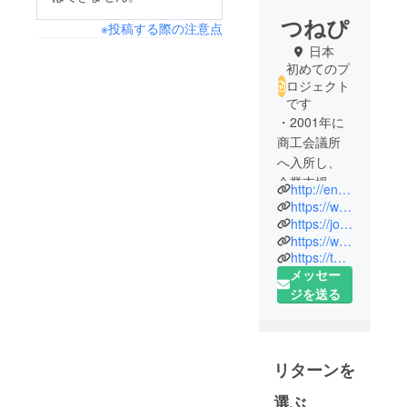
つねぴ
※投稿する際の注意点
日本
初めてのプ
ロジェクト
です
・2001年に
商工会議所
へ入所し、
企業支援や
http://entertain.jp/
総務職を経
https://www.facebook.com/entertain2019/
験。2015年
https://jojo.coffee/
https://www.instagram.com/jojocoffeejp/
に伝統工芸
https://twitter.com/JOJOCOFFEEjp
を活用した
メッセー
事業で起
ジを送る
業。
・2016年に
アクセラ
レーターへ
リターンを
参画。特に
選ぶ
地方行政が