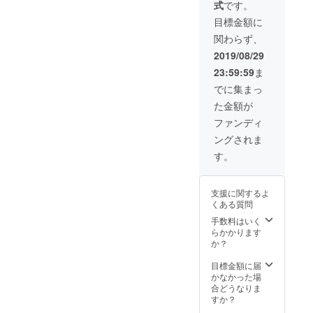
式
です。
ただ
き、
目標金額に
リーフ
関わらず、
レット
ととも
2019/08/29
に同梱
23:59:59
ま
いたし
ます。
でに集まっ
PRや
た金額が
CSRの
一助と
ファンディ
なりま
ングされま
したら
幸いで
す。
す。 ※
内容に
ついて
支援に関するよ
の詳細
くある質問
は、別
途調整
手数料はいく
させて
らかかります
頂きま
か？
す。
目標金額に届
かなかった場
合どうなりま
すか？