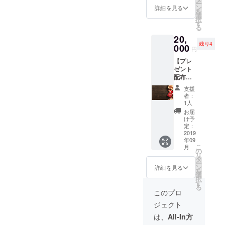
ー
日に配
合、備
ン
詳細を見る
を
布する
考欄に
選
択
リーフ
「プレ
す
る
レット
ゼン
20,
へ、当
ト」と
残り4
イベン
000
記入を
円
トへ協
お願い
【プレ
力して
いたし
ゼント
頂いて
ます）
配布の
いる、
チケッ
ご協力
協賛企
トは
支援
20,000
業とし
メール
者：
円（税
てをお
等で配
1人
込）】
名前を
信いた
お届
当日来
掲載さ
します
け予
場する
せて頂
定：
ので、
学生や
2019
きま
メール
年09
社会人
す。 PR
アドレ
こ
月
へ、粗
やCSR
の
スを必
リ
品など
の一助
タ
ず記載
ー
をプレ
となれ
ン
して下
詳細を見る
を
ゼント
ば幸い
選
さい。
択
する権
です。
す
る
利で
このプロ
す。 参
ジェクト
加人数
分をご
は、
All-In方
用意い