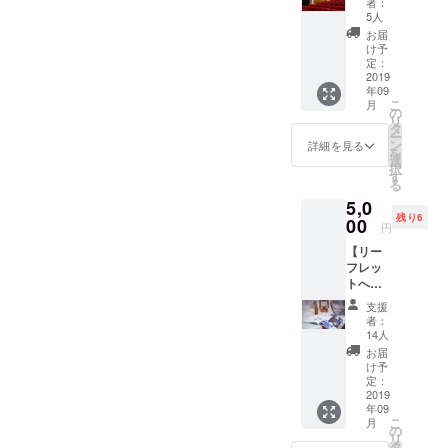
プロジェク
者：
込）】
ます。
5人
トをハンズ
当日の
お届
オン支援、
観覧用
け予
のチ
定：
また自らも
ケット
2019
コーヒーに
年09
を優先
こ
月
関する事業
的にご
の
リ
用意し
タ
を新たにス
ー
ます。
ン
詳細を見る
を
タートし
学生は
選
択
無料で
た。
す
る
参加で
5,0
きます
残り6
が、大
00
円
人から
【リー
のプレ
フレッ
ゼント
トへ協
とされ
賛企業
る場合
支援
名を掲
は、前
者：
載
方の席
14人
5,000円
をご用
お届
（税
意いた
け予
込）】
しま
定：
残り20
2019
す。
年09
個（限
（※プレ
こ
月
定20
ゼント
の
リ
個） 当
の場
タ