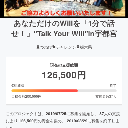
あなただけのWillを「1分で話
せ！」"Talk Your Will"in宇都宮
つねぴ
チャレンジ
栃木県
現在の支援総額
126,500
円
終了
63
%達成
目標金額
200,000
円
支援者数
37
人
このプロジェクトは、
2019/07/25
に募集を開始し、
37
人の支援
により
126,500
円の資金を集め、
2019/08/29
に募集を終了しま
した