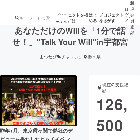
新
ロ
規
グ
会
プロジェクトを掲
はじ
プロジェクト
/
載するには
める
をさがす
イ
員
ン
登
あなただけのWillを「1分で話
録
せ！」"Talk Your Will"in宇都宮
人気のプロ
注目のリ
注目の新着プロ
募集終了が近いプ
もうすぐ公開
つねぴ
チャレンジ
栃木県
ジェクト
ターン
ジェクト
ロジェクト
されます
アート・写真
音楽
現在の支援総
額
126,
テクノロジー・ガジェット
ゲーム・サ
500
映像・映画
書籍・雑誌
昨年7月、東京霞ヶ関で熱狂のデ
ビジネス・起業
チャレンジ
ビューを果たしたピッチイベン