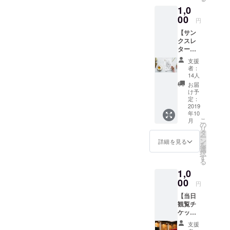
持を込
に「起業家
1,0
めた、
から学ぶ、
サンク
00
円
スメー
自分の価値
【サン
ルをお
を発見する
クスレ
届けい
セミナー」
ター
たしま
1,000円
す。
などを実
支援
（税
者：
施。2019年4
込）】
14人
趣旨に
月に全国各
お届
賛同頂
け予
地の人や地
いた方
定：
域の強みを
に、イ
2019
年10
ベント
引き出し、
こ
月
の記録
の
育てること
リ
ととも
タ
ー
を使命と感
にご報
ン
詳細を見る
を
告のサ
選
じ、改めて
択
ンクス
す
る
法人を設
レター
1,0
をお送
立。
りいた
00
円
2020年度は
しま
大手企業の
【当日
す。 発
観覧チ
送は10
新規事業創
ケット
月中旬
出に関わる
1,000円
を予定
支援
（税
してい