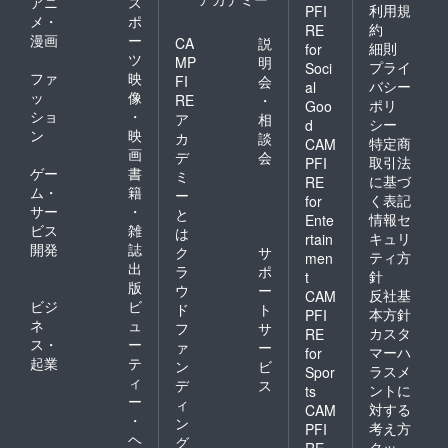
アニ
ス
利用規
PFI
メ・
ポ
約
RE
漫画
ー
CA
説
細則
for
ツ
MP
明
プライ
Soci
ファ
映
FI
会
バシー
al
ッ
像
RE
・
ポリ
Goo
ショ
・
ア
相
シー
d
ン
映
カ
談
特定商
CAM
画
デ
会
取引法
PFI
ゲー
書
ミ
に基づ
RE
ム・
籍
ー
く表記
for
サー
・
と
情報セ
Ente
ビス
雑
は
キュリ
rtain
開発
誌
ク
サ
ティ方
men
出
ラ
ポ
針
t
版
ウ
ー
反社基
CAM
ビジ
ビ
ド
ト
本方針
PFI
ネ
ュ
フ
サ
カスタ
RE
ス・
ー
ァ
ー
マーハ
for
起業
テ
ン
ビ
ラスメ
Spor
ィ
デ
ス
ントに
ts
ー
ィ
対する
CAM
・
ン
考え方
PFI
ヘ
グ
クッ