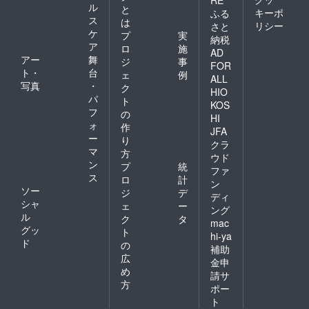
RE
ル
と
キーポ
ふる
ス
は
リシー
さと
ケ
プ
実
納税
ア
ロ
施
AD
アー
舞
ジ
事
FOR
ト・
台
ェ
例
ALL
写真
・
ク
HIO
パ
ト
KOS
フ
の
HI
ォ
作
JFA
ー
り
クラ
マ
方
ウド
ン
プ
統
ファ
ス
ロ
計
ン
ソー
ジ
デ
ディ
シャ
ェ
ー
ング
ル
ク
タ
mac
グッ
ト
hi-ya
ド
の
補助
広
金申
め
請サ
方
ポー
ト