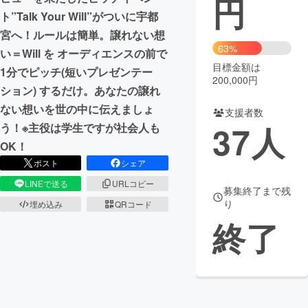
円
ト”Talk Your Will”がついに宇都
まちづくり・地域活性化
宮へ！ルールは簡単。譲れない想
63%
い＝Will を オーディエンスの前で
目標金額は
CAMPFIRE for Social Good
CAMPFIRE Creation
1分でピッチ(短いプレゼンテー
200,000円
CAMPFIREふるさと納税
machi-ya
コミュニティ
ション) するだけ。あなたの譲れ
ない想いを世の中に伝えましょ
支援者数
37
人
う！※主役は学生ですが社会人も
OK！
ポスト
シェア
LINEで送る
URLコピー
募集終了まで残
り
埋め込み
QRコード
終了