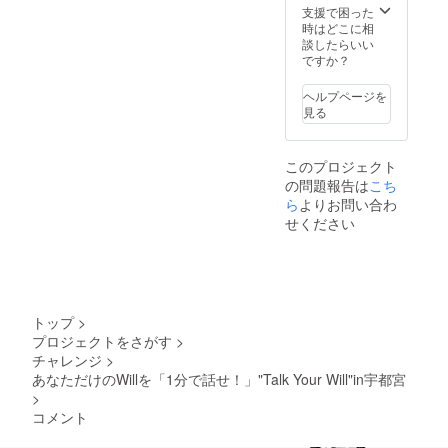
支援で困った
時はどこに相
談したらいい
ですか？
ヘルプページを
見る
このプロジェクト
の問題報告は
こち
ら
よりお問い合わ
せください
トップ
>
プロジェクトをさがす
>
チャレンジ
>
あなただけのWillを「1分で話せ！」"Talk Your Will"in宇都宮
>
コメント