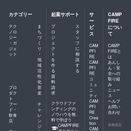
カテゴリー
起案サポート
サ
CAMP
ー
FIRE
テク
ま
プ
ス
ビ
につい
ノロ
ち
ロ
タ
ス
て
ジー
づ
ジ
ッ
・ガ
く
ェ
フ
CAM
CAMP
ジェ
り
ク
に
PFI
FIREと
ット
・
ト
相
RE
は
地
を
談
CAM
あんし
域
作
す
PFI
ん・安
活
る
る
RE
全への
性
資
コ
取り組
化
料
ミュ
み
プロ
音
請
ニ
ニュー
ダク
楽
求
ティ
ス
ト
CAM
ヘルプ
クラウドファ
フー
チ
PFI
お問い
ンディングの
ド・
ャ
RE
合わせ
ノウハウを無
飲食
レ
Crea
料で学ぼう
店
ン
tion
各種規定
CAMPFIRE
ジ
CAM
アカデミー