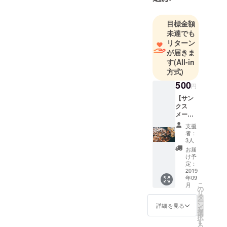
主催するプ
ログラムを
目標金額
企画・運営
未達でも
し、産業創
リターン
が届きま
出のために
す
(All-in
地域のス
方式)
タートアッ
500
プを支援。
円
東京都内・
【サン
クス
大阪府の起
メー
業家支援プ
ル 500
支援
ロジェクト
円（税
者：
込
3人
などでメン
み）】
お届
ターを担
運営の
け予
趣旨に
当。
定：
ご賛同
2019
・2019年3月
年09
頂いた
こ
月
にはキャリ
方向け
の
リ
のプラ
タ
ア教育の一
ー
ンで
ン
詳細を見る
環として、
を
す。 お
選
択
高校生向け
礼の気
す
る