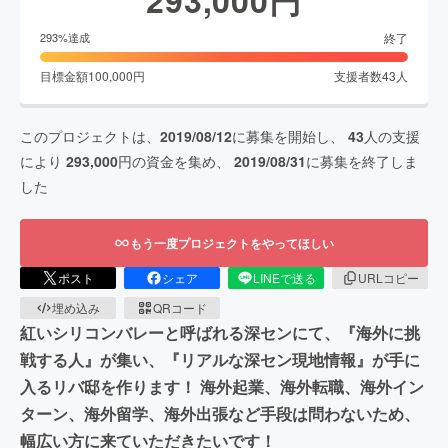
終了
293
%達成
目標金額
100,000
円
支援者数
43
人
このプロジェクトは、
2019/08/12
に募集を開始し、
43
人の支援
により
293,000
円の資金を集め、
2019/08/31
に募集を終了しま
した
もう一度プロジェクトをやってほしい
ポスト
シェア
LINEで送る
URLコピー
埋め込み
QRコード
紅いシリコンバレーと呼ばれる深センにて、『海外に挑
戦する人』が集い、『リアルな深セン現地情報』が手に
入るリバ邸を作ります！ 海外起業、海外転職、海外イン
ターン、海外留学、海外出張など手段は問わないため、
幅広い方に来ていただきたいです！