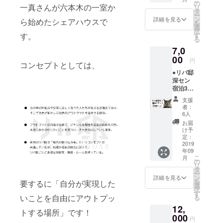
得のご
らのお
の
ており
一真さんが六本木の一室か
リ
相談 ●
礼の
タ
ません
ー
深圳大
メッ
ン
詳細を見る
ら始めたシェアハウスで
を
学キャ
セージ
選
択
ンパス
●クラウ
す
す。
る
ツアー
ドファ
7,0
●リバ邸
ンディ
深セン
00
ングの
円
コンセプトとしては、
ご支援
活動報
●リバ邸
者様限
告にお
深セン
定FBグ
名前掲
宿泊3泊
ループ
載
券（使
へのご
支援
用期限
招待 ●
者：
は3年以
リバ邸
6人
内） ●
深セン
お届
リバ邸
のメン
け予
深セン
バーか
定：
ご支援
2019
らのお
年09
者様限
礼の
こ
月
定FBグ
メッ
の
リ
ループ
セージ
タ
ー
へのご
●クラウ
ン
詳細を見る
を
要するに「自分が実現した
追加 ●
ドファ
選
択
リバ邸
ンディ
す
いことを自由にアウトプッ
る
深セン
ングの
12,
のメン
活動報
トする場所」です！
バーか
000
告にお
円