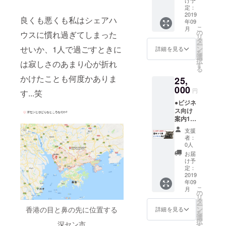
ピン
告にお
定：
グ、QR
2019
名前掲
良くも悪くも私はシェアハ
年09
決済体
載
こ
月
験、無
の
ウスに慣れ過ぎてしまった
リ
人コン
タ
ー
ビニ体
せいか、1人で過ごすときに
ン
詳細を見る
を
験、ド
選
択
は寂しさのあまり心が折れ
ローン
す
る
体験な
かけたことも何度かありま
25,
どご要
望に
000
円
す...笑
沿った
●ビジネ
ご案内
ス向け
が可能
案内1日
です）
（仕入
●リバ邸
支援
先訪
深セン
者：
問、企
宿泊1泊
0人
業訪
券（使
お届
問、通
用期限
け予
訳など
は3年以
定：
ご要望
2019
内） ●
年09
に合っ
リバ邸
こ
月
たご案
深セン
の
リ
内が可
ご支援
タ
ー
能） ●
者様限
ン
香港の目と鼻の先に位置する
詳細を見る
を
リバ邸
定FBグ
選
択
深セン
深セン市
ループ
す