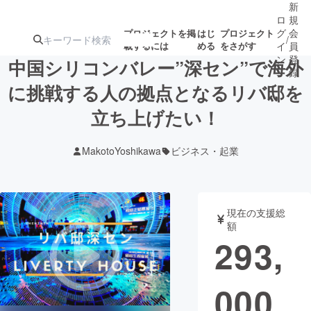
新
ロ
規
グ
会
プロジェクトを掲
はじ
プロジェクト
/
載するには
める
をさがす
イ
員
ン
登
中国シリコンバレー”深セン”で海外
録
に挑戦する人の拠点となるリバ邸を
立ち上げたい！
人気のプロ
注目のリ
注目の新着プロ
募集終了が近いプ
もうすぐ公開
ジェクト
ターン
ジェクト
ロジェクト
されます
MakotoYoshikawa
ビジネス・起業
アート・写真
音楽
現在の支援総
テクノロジー・ガジェット
ゲーム・サ
額
293,
映像・映画
書籍・雑誌
000
ビジネス・起業
チャレンジ