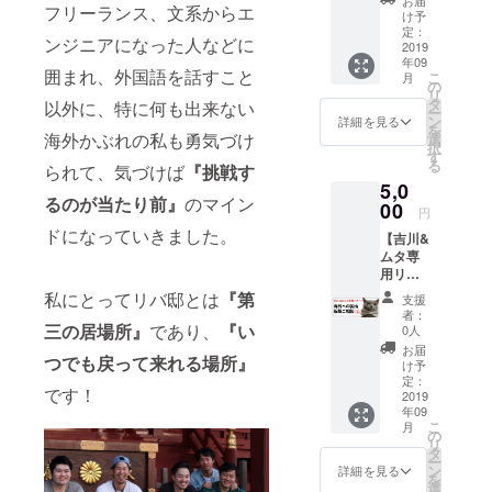
ケティング
フリーランス、文系からエ
学相談
深セン
け予
（北京
のメン
定：
やプロダク
ンジニアになった人などに
に1年間
2019
バーか
ト開発を担
年09
留学し
らのお
囲まれ、外国語を話すこと
こ
月
当しなが
ていた
礼の
の
リ
経験を
メッ
タ
以外に、特に何も出来ない
ら、リバ邸
ー
元にお
セージ
ン
詳細を見る
を
深センの運
悩みに
●クラウ
海外かぶれの私も勇気づけ
選
択
応じた
営を行う。
ドファ
す
る
られて、気づけば
『挑戦す
ご相談
ンディ
5,0
にのり
ングの
るのが当たり前』
のマイン
ます）
00
活動報
円
●リバ邸
告にお
ドになっていきました。
【吉川&
深セン
名前掲
ムタ専
ご支援
載
用リ
者様限
ター
定FBグ
私にとってリバ邸とは
『第
支援
ン】 ●1
ループ
者：
時間の
へのご
三の居場所』
であり、
『い
0人
濃密な
招待 ●
お届
つでも戻って来れる場所』
海外へ
リバ邸
け予
の就活
深セン
定：
です！
や転職
2019
のメン
年09
のご相
バーか
こ
月
談（吉
らのお
の
リ
川はベ
礼の
タ
ー
トナム
メッ
ン
詳細を見る
を
に3年、
セージ
選