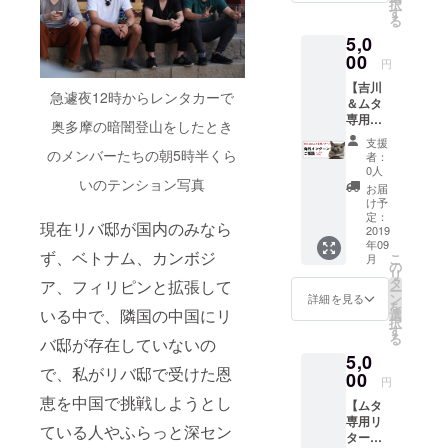
択
ムタは
●クラウ
す
る
中国に1
ドファ
5,0
年、カ
ンディ
ンボジ
00
ングの
円
ア半年
活動報
【吉川
の経験
告にお
急遽夜12時からレンタカーで
＆ムタ
あり）
名前掲
専用リ
●リバ邸
載 *カウ
奥多摩の暗闇登山をしたとき
ター
深セン
ンセリ
支援
ン】 ●1
ご支援
のメンバーたちの朝5時半くら
ングの
者：
時間の
者様限
資格は
0人
濃密な
いのテンション写真
定FBグ
所有し
お届
海外イ
ループ
ており
け予
ンター
へのご
定：
ません *
現在リバ邸が国内のみなら
ンシッ
2019
招待 ●
カウン
年09
プのご
リバ邸
セリン
ず、ベトナム、カンボジ
こ
月
相談
深セン
の
グの資
リ
（吉川
のメン
タ
格は所
ア、フィリピンと拡張して
ー
はイン
バーか
ン
有して
詳細を見る
を
ターン
らのお
いる中で、隣国の中国にリ
選
おりま
択
紹介経
礼の
す
せん
る
バ邸が存在していないの
験あ
メッ
5,0
り、ム
セージ
で、私がリバ邸で受けた恩
タは海
00
●クラウ
円
外イン
ドファ
恵を中国で挑戦しようとし
【ムタ
ターン
ンディ
専用リ
経験あ
ングの
ている人やふらっと深セン
ター
り） ●
活動報