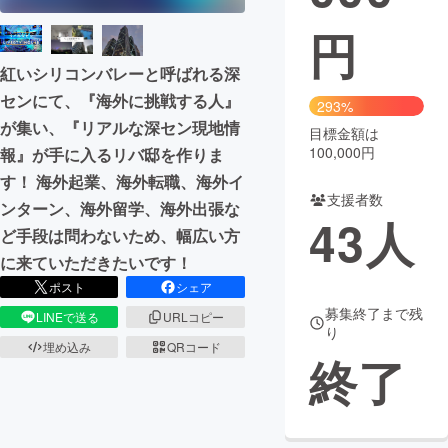
円
まちづくり・地域活性化
紅いシリコンバレーと呼ばれる深
センにて、『海外に挑戦する人』
CAMPFIRE for Social Good
CAMPFIRE Creation
293%
が集い、『リアルな深セン現地情
CAMPFIREふるさと納税
machi-ya
コミュニティ
目標金額は
100,000円
報』が手に入るリバ邸を作りま
す！ 海外起業、海外転職、海外イ
支援者数
ンターン、海外留学、海外出張な
43
人
ど手段は問わないため、幅広い方
に来ていただきたいです！
ポスト
シェア
募集終了まで残
LINEで送る
URLコピー
り
埋め込み
QRコード
終了