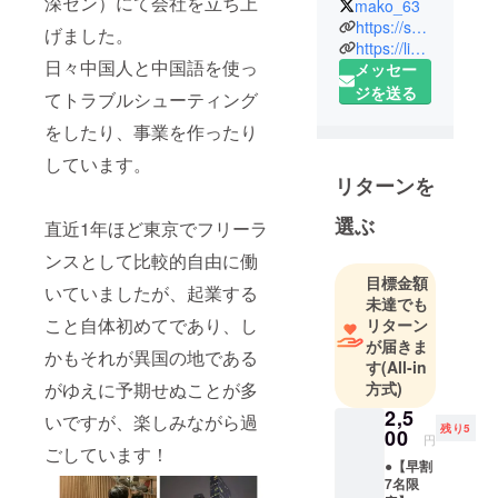
深セン）にて会社を立ち上
mako_63
過ごす。
https://shenzhenbiz.com/
げました。
17歳の時に3
https://livertyhouse-shenzhen.site/
日々中国人と中国語を使っ
メッセー
年間一言も
ジを送る
話さなかっ
てトラブルシューティング
た父親と死
をしたり、事業を作ったり
別し、思っ
しています。
たら即行動
リターンを
を心掛け
る。
選ぶ
直近1年ほど東京でフリーラ
高校3年の
ンスとして比較的自由に働
夏、偏差値
目標金額
43の高校か
いていましたが、起業する
未達でも
ら1日10時間
こと自体初めてであり、し
リターン
勉強を継続
が届きま
かもそれが異国の地である
し、
す
(All-in
方式)
2009年同志
がゆえに予期せぬことが多
社大学文学
2,5
いですが、楽しみながら過
残り5
00
部英文学科
円
ごしています！
入学。
●【早割
7名限