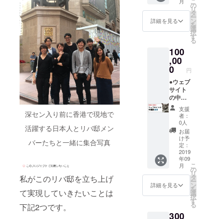
こ
月
載 *1ヶ
ブサイ
の
リ
月以上
トをお
タ
ー
の宿泊
しゃれ
ン
詳細を見る
を
をご希
に開
選
択
望の方
発！）
す
る
は、複
●リバ邸
100
数ご購
深セン
入の組
ご支援
,00
み合わ
者様限
0
円
せでご
定FBグ
利用可
ループ
●ウェブ
能で
へのご
サイト
す。
招待 ●
の中国
リバ邸
語翻訳
支援
深セン
（１万
深セン入り前に香港で現地で
者：
のメン
文字以
0人
活躍する日本人とリバ邸メン
バーか
内を想
お届
らのお
定） ●
け予
バーたちと一緒に集合写真
礼の
リバ邸
定：
メッ
深セン
2019
年09
セージ
ご支援
こ
月
●クラウ
者様限
の
リ
ドファ
定FBグ
タ
私がこのリバ邸を立ち上げ
ー
ンディ
ループ
ン
詳細を見る
を
ングの
へのご
て実現していきたいことは
選
択
活動報
招待 ●
す
る
下記2つです。
告にお
リバ邸
300
名前掲
深セン