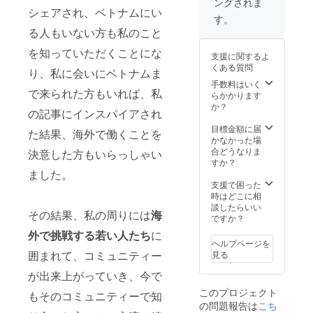
ングされま
シェアされ、ベトナムにい
す。
る人もいない方も私のこと
を知っていただくことにな
支援に関するよ
くある質問
り、私に会いにベトナムま
手数料はいく
で来られた方もいれば、私
らかかります
か？
の記事にインスパイアされ
目標金額に届
た結果、海外で働くことを
かなかった場
合どうなりま
決意した方もいらっしゃい
すか？
ました。
支援で困った
時はどこに相
談したらいい
その結果、私の周りには
海
ですか？
外で挑戦する若い人たち
に
ヘルプページを
囲まれて、コミュニティー
見る
が出来上がっていき、今で
このプロジェクト
もそのコミュニティーで知
の問題報告は
こち