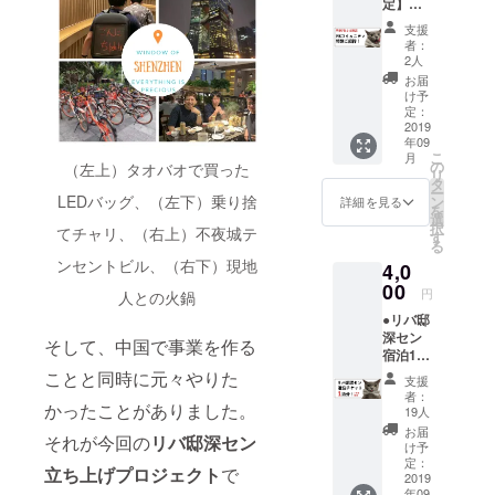
定】リ
大学3年時に
バ邸深
支援
休学し、1年
センご
者：
支援者
間北京の中
2人
様限定
お届
国青年政治
FBグ
け予
学院に留
ループ
定：
へのご
2019
学。
年09
招待 ●
こ
3ヶ月ほどで
月
リバ邸
の
（左上）タオバオで買った
リ
深セン
日常会話以
タ
ー
のメン
LEDバッグ、（左下）乗り捨
ン
詳細を見る
上のレベル
を
バーか
選
択
に達し、簡
てチャリ、（右上）不夜城テ
らのお
す
る
礼の
単な通訳を
ンセントビル、（右下）現地
4,0
メッ
務める。
セージ
00
円
人との火鍋
その結果、
●クラウ
●リバ邸
ドファ
早くから海
深セン
ンディ
そして、中国で事業を作る
外で経験を
宿泊1泊
ングの
券（使
活動報
ことと同時に元々やりた
積む事を心
支援
用期限
告にお
者：
に決める。
は3年以
かったことがありました。
名前掲
19人
帰国後は、
内） ●
載
お届
それが今回の
リバ邸深セン
リバ邸
け予
日中学生会
深セン
定：
立ち上げプロジェクト
で
議に入り、
ご支援
2019
年09