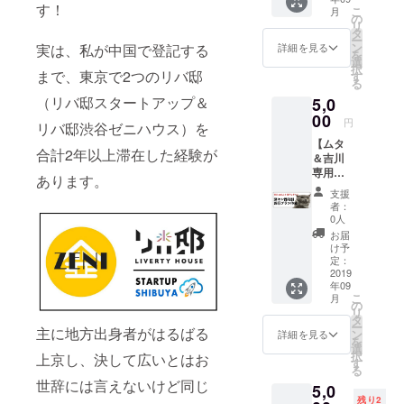
様限定
その後大学
す！
こ
月
FBグ
の
内に自分で
リ
ループ
タ
ー
中日会話ク
へのご
ン
実は、私が中国で登記する
詳細を見る
を
招待 ●
選
ラブ設立。
択
リバ邸
まで、東京で2つのリバ邸
す
2014年同志
る
深セン
（リバ邸スタートアップ＆
5,0
社大学卒
のメン
バーか
00
業。
円
リバ邸渋谷ゼニハウス）を
らのお
【ムタ
礼の
合計2年以上滞在した経験が
＆吉川
メッ
卒業後ベト
専用リ
セージ
あります。
ナムに移住
ター
●クラウ
支援
し、ベトナ
ン】 ●
ドファ
者：
深セン
ンディ
0人
ムホーチミ
目的別
ングの
お届
ンの人材紹
旅行プ
活動報
け予
ラン作
介会社で勤
告にお
定：
成（ご
2019
名前掲
務。
年09
購入頂
載
こ
月
2017年2月か
いた方
の
リ
の深セ
タ
ら東京オ
ー
ン旅行
主に地方出身者がはるばる
ン
詳細を見る
フィスに異
を
プラン
選
択
上京し、決して広いとはお
動した後
を作成
す
る
し、旅
に、紆余曲
世辞には言えないけど同じ
5,0
のしお
折を経て
残り2
りを作