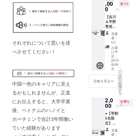
載 *実績
のメン
,00
残り5
とし
バーか
0
円
て、イ
らのお
ンタ
礼の
【吉川
ビュー
メッ
＆平野
サイト
セージ
専用リ
の立ち
●クラウ
ター
支援
上げや
ドファ
ン】 ●
者：
企業の
ンディ
中国人
それぞれについて思いを述
0人
コーポ
ングの
向けの
お届
べさせてください！
レート
活動報
LP開発
け予
サイト
告にお
（ご購
定：
のメン
名前掲
入者様
2019
年09
テナン
載
の要件
こ
月
スがあ
をヒア
の
リ
りま
リング
タ
ー
す。
した上
ン
詳細を見る
中国一色のキャリアに見え
を
で中国
選
択
人向け
す
るかもしれませんが、正直
る
に中国
2,0
語のLP
にお伝えすると、大学卒業
在庫な
を開発
00
し
円
しま
後、ベトナムのハノイと
●【早割
す） ●
5名限
ホーチミンで合計3年間働い
リバ邸
定】リ
深セン
ていた経験があります
バ邸深
ご支援
支援
センご
者様限
者：