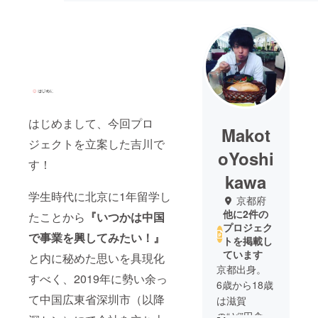
はじめまして、今回プロ
Makot
ジェクトを立案した吉川で
oYoshi
す！
kawa
学生時代に北京に1年留学し
京都府
他に2件の
たことから
『いつかは中国
プロジェク
で事業を興してみたい！』
トを掲載し
ています
と内に秘めた思いを具現化
京都出身。
すべく、2019年に勢い余っ
6歳から18歳
て中国広東省深圳市（以降
は滋賀
の“ど”田舎で