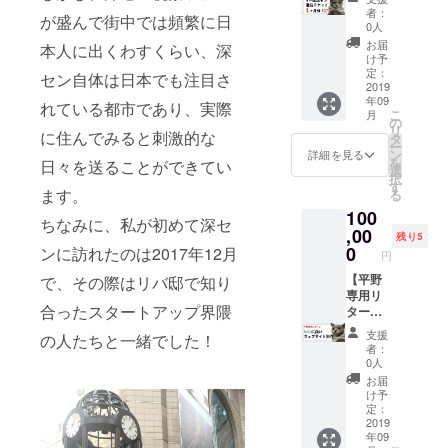
泊券
礼の
載
者：
が盛んで街中では頻繁に日
（使用
メッ
0人
期限は3
セージ
お届
本人に出くわすくらい、深
年以
●クラウ
け予
内） ●
ドファ
定：
セン自体は日本でも注目さ
リバ邸
2019
ンディ
年09
深セン
ングの
れている都市であり、実際
こ
月
ご支援
活動報
の
リ
者様限
に住んでみると刺激的な
告にお
タ
ー
定FBグ
名前掲
ン
詳細を見る
を
日々を送ることができてい
ループ
載
選
択
へのご
す
ます。
る
招待 ●
100
リバ邸
ちなみに、私が初めて深セ
深セン
,00
残り5
のメン
0
ンに訪れたのは2017年12月
円
バーか
らのお
【平野
で、その際はリバ邸で知り
礼の
専用リ
合ったスタートアップ界隈
メッ
ター
セージ
ン】 ●
支援
の人たちと一緒でした！
●クラウ
ウェブ
者：
ドファ
サイト
0人
ンディ
制作
お届
ングの
（SEO
け予
活動報
対策の
定：
告にお
しやす
2019
年09
名前掲
いウェ