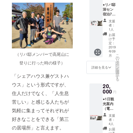
らのお
名前掲
●リバ邸
礼の
載
深セン
メッ
宿泊7泊
セージ
券（使
●クラウ
支援
用期限
ドファ
者：
は3年以
ンディ
1人
内） ●
ングの
お届
リバ邸
活動報
け予
深セン
告にお
定：
ご支援
2019
名前掲
年09
者様限
載
（リバ邸メンバーで高尾山に
こ
月
定FBグ
の
リ
ループ
登りに行った時の様子）
タ
ー
へのご
ン
詳細を見る
を
招待 ●
選
択
「シェアハウス兼ゲストハ
リバ邸
す
る
深セン
ウス」という形式ですが、
20,
のメン
バーか
000
円
住人だけでなく、「人生息
らのお
●1日観
礼の
苦しい」と感じる人たちが
光案内
メッ
（電子
セージ
気軽に集まってそれぞれが
街散
●クラウ
支援
策、値
好きなことをできる「第三
ドファ
者：
段交
ンディ
4人
の居場所」と言えます。
渉、
ングの
お届
ショッ
活動報
け予