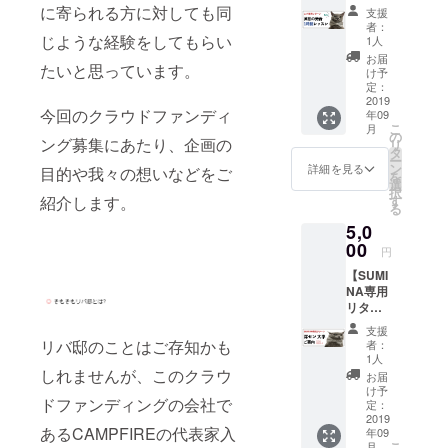
ン】 ●1
リバ邸
告にお
に寄られる方に対しても同
支援
時間の
深セン
名前掲
者：
英語発
ご支援
じような経験をしてもらい
載
1人
音みっ
者様限
お届
たいと思っています。
ちり叩
定FBグ
け予
き直し
ループ
定：
コース
2019
へのご
今回のクラウドファンディ
年09
（オー
招待 ●
こ
月
ストラ
リバ邸
の
ング募集にあたり、企画の
リ
リア留
深セン
タ
ー
学経験
のメン
ン
詳細を見る
目的や我々の想いなどをご
を
あり、
バーか
選
択
英語の
らのお
す
紹介します。
る
教員免
礼の
5,0
許もあ
メッ
り） ●
00
セージ
円
リバ邸
●クラウ
【SUMI
深セン
ドファ
NA専用
ご支援
ンディ
リター
者様限
ングの
ン】 ●1
定FBグ
活動報
支援
時間の
ループ
告にお
リバ邸のことはご存知かも
者：
深圳大
へのご
名前掲
1人
学留学
招待 ●
しれませんが、このクラウ
載 *カウ
お届
に関す
リバ邸
ンセリ
け予
ドファンディングの会社で
る内容
深セン
定：
ングの
や留学
2019
のメン
資格は
あるCAMPFIREの代表家入
年09
ビザ取
バーか
所有し
こ
月