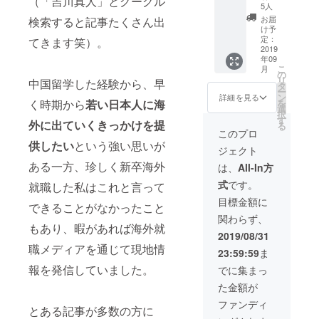
（「吉川真人」とグーグル
支援者
定FBグ
5人
様限定
ループ
お届
検索すると記事たくさん出
FBグ
へのご
け予
ループ
招待 ●
定：
てきます笑）。
へのご
2019
リバ邸
年09
招待 ●
深セン
こ
月
リバ邸
のメン
の
リ
中国留学した経験から、早
深セン
バーか
タ
ー
のメン
らのお
ン
詳細を見る
を
く時期から
若い日本人に海
バーか
礼の
選
択
らのお
メッ
す
外に出ていくきっかけを提
る
礼の
セージ
このプロ
メッ
●クラウ
供したい
という強い思いが
ジェクト
セージ
ドファ
●クラウ
ンディ
ある一方、珍しく新卒海外
は、
All-In方
ドファ
ングの
式
です。
就職した私はこれと言って
ンディ
活動報
ングの
告にお
目標金額に
できることがなかったこと
活動報
名前掲
関わらず、
告にお
載
もあり、暇があれば海外就
名前掲
2019/08/31
載
職メディアを通じて現地情
23:59:59
ま
報を発信していました。
でに集まっ
た金額が
ファンディ
とある記事が多数の方に