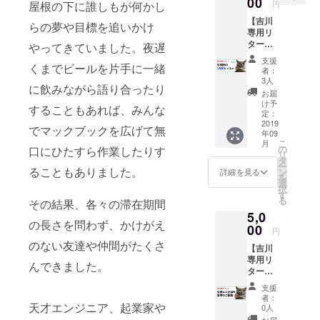
00
円
屋根の下に誰しもが何かし
成致し
フリーラン
【吉川
ます）
らの夢や目標を追いかけ
スで自由に
専用リ
●リバ邸
働く生き方
ター
深セン
やってきていました。夜遅
ン】 ●
ご支援
に挑戦。
支援
中国語
くまでビールを片手に一緒
者様限
者：
の初学
定FBグ
3人
に飲みながら語り合ったり
者向け
今は中国の
ループ
お届
に1時間
へのご
け予
シリコンバ
することもあれば、みんな
のアド
招待 ●
定：
レーと呼ば
バイス
2019
リバ邸
でマックブックを広げて無
年09
（3ヶ月
深セン
れる深セン
こ
月
でHSK5
のメン
の
口にひたすら作業したりす
にて会社を
リ
級を合
バーか
タ
ー
設立し、深
格に導
ることもありました。
らのお
ン
詳細を見る
を
いた方
礼の
選
センファン
択
法をお
メッ
す
る
ドと日本の
その結果、各々の滞在期間
伝えし
セージ
5,0
ます）
企業との合
●クラウ
の長さを問わず、かけがえ
●リバ邸
00
ドファ
円
弁会社の
深セン
ンディ
のない友達や仲間がたくさ
ボードメン
【吉川
ご支援
ングの
専用リ
者様限
活動報
バーとして
んできました。
ター
定FBグ
告にお
ローカル
ン】 ●1
ループ
名前掲
支援
時間の
マーケット
へのご
載
者：
濃密な
天才エンジニア、起業家や
招待 ●
0人
向けのマー
中国留
リバ邸
お届