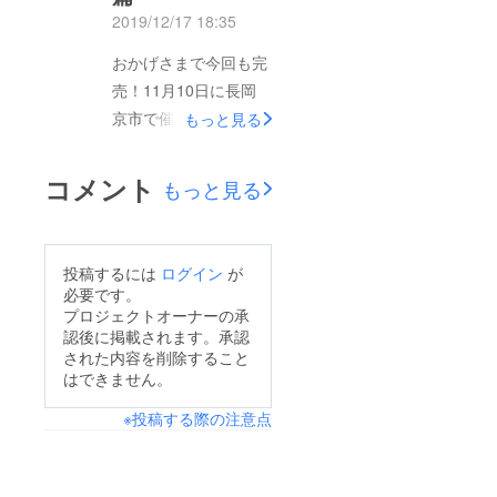
25日(水)午後3時～4
当日、11月24日は先
2019/12/17 18:35
時 ※終了時間は前後
生の誕生日だったの
おかげさまで今回も完
する可能性があります
で、みんなの寄せ書き
売！11月10日に長岡
市民交流プラザふくち
をまとめた色紙と先生
京市で催された「長岡
もっと見る
やま3階 市民交流ス
の一番好きなケーキの
京ガラシャ祭り
ペースにてクラス全員
チーズケーキをプレゼ
2019」に参加させて
で気持ちを込めた報告
ントしました。喜んで
コメント
もっと見る
いただきました！福知
会にします！ぜひお越
もらえたので、何より
山市のブースの一部と
しください！
です。（↑バスの一番
して販売し、無事昼に
後ろの席からでした
投稿するには
ログイン
が
は完売することができ
が、撮れて良かっ
必要です。
ました。なかなか売れ
プロジェクトオーナーの承
た…）私たちの活動が
認後に掲載されます。承認
行きが芳しくなかった
NHKに…？！11月27
された内容を削除すること
時など度々あったの
日のNHK京都「京のい
はできません。
で、完売できてほっと
ちにち」にて大丸京都
※投稿する際の注意点
しています。キヨピー
店での販売や、学校で
登場！ガラシャ祭りの
の打ち合わせの様子な
司会をされていた、
どが放送されました！