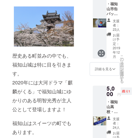
・福知
山市缶
バッチ
（2種類
支援
1セッ
者：
ト） ・
23人
生徒た
お届
ちから
け予
の手紙
定：
2019
年12
歴史ある町並みの中でも、
こ
月
の
リ
タ
福知山城は特に目を引きま
ー
ン
詳細を見る
を
す。
選
択
す
る
2020年には大河ドラマ「麒
5,0
麟がくる」で福知山城にゆ
残り1
00
円
かりのある明智光秀が主人
・福知
山高
公として登場しますよ！
校・附
属中学
支援
校オリ
福知山はスイーツの町でも
者：
ジナル
24人
タオル
あります。
お届
・生徒
け予