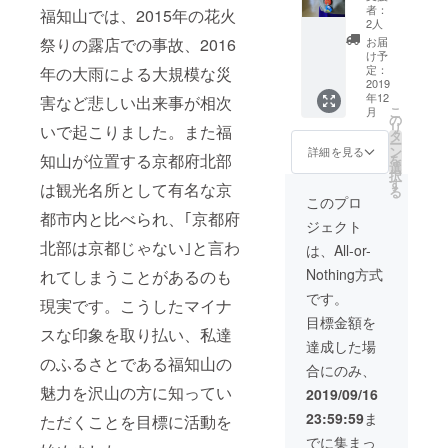
1セッ
者：
福知山では、2015年の花火
ト） ・
2人
福知山
お届
祭りの露店での事故、2016
高校・
け予
附属中
定：
年の大雨による大規模な災
学校オ
2019
年12
リジナ
害など悲しい出来事が相次
こ
月
ルタオ
の
リ
いで起こりました。また福
ル ・い
タ
ー
がい
ン
詳細を見る
知山が位置する京都府北部
を
と！ポ
選
択
ロシャ
す
は観光名所として有名な京
る
ツ ・い
このプロ
がい
都市内と比べられ、｢京都府
ジェクト
と！
トート
北部は京都じゃない｣と言わ
は、All-or-
バッグ
Nothing方式
れてしまうことがあるのも
・生徒
たちか
です。
現実です。こうしたマイナ
らの手
目標金額を
紙 ・福
スな印象を取り払い、私達
袋の
達成した場
パッ
のふるさとである福知山の
合にのみ、
ケージ
として
魅力を沢山の方に知ってい
2019/09/16
使う、
23:59:59
ま
ただくことを目標に活動を
本プロ
ジェク
でに集まっ