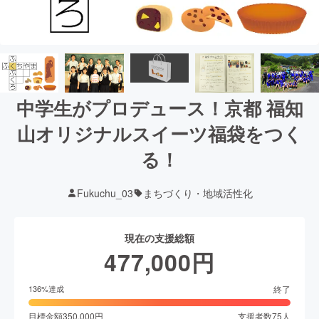
中学生がプロデュース！京都 福知
山オリジナルスイーツ福袋をつく
る！
Fukuchu_03
まちづくり・地域活性化
現在の支援総額
477,000
円
終了
136
%達成
目標金額
350,000
円
支援者数
75
人