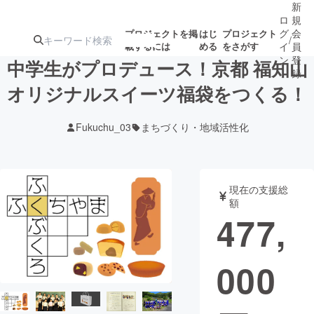
新
ロ
規
グ
会
プロジェクトを掲
はじ
プロジェクト
/
載するには
める
をさがす
イ
員
ン
登
中学生がプロデュース！京都 福知山
録
オリジナルスイーツ福袋をつくる！
人気のプロ
注目のリ
注目の新着プロ
募集終了が近いプ
もうすぐ公開
Fukuchu_03
まちづくり・地域活性化
ジェクト
ターン
ジェクト
ロジェクト
されます
アート・写真
音楽
現在の支援総
額
477,
テクノロジー・ガジェット
ゲーム・サ
000
映像・映画
書籍・雑誌
ビジネス・起業
チャレンジ