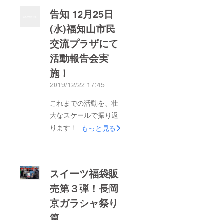
いたしました。予定よ
告知 12月25日
りも早く販売を終える
(水)福知山市民
ことができたことか
交流プラザにて
ら、少しでもスイーツ
福袋に興味を持ってく
活動報告会実
ださった方がいたと分
施！
かり、一同嬉しいで
2019/12/22 17:45
す。先生がスイーツ福
これまでの活動を、壮
袋を作って最終的には
大なスケールで振り返
百貨店で販売しよう、
ります！中学2年生の
と言ってくださらなけ
もっと見る
頃スタートしたこのプ
ればここまでこのプロ
ロジェクト。先日の大
ジェクトは発展しな
丸京都店の販売で幕を
かったでしょう。思え
スイーツ福袋販
閉じるまでの全ての歴
ばこの発言が私たちを
売第３弾！長岡
史を、今後の展望を交
大きく成長させるきっ
京ガラシャ祭り
えて報告します。 日
かけとなったのではな
時・場所令和元年12月
いでしょうか。販売の
篇