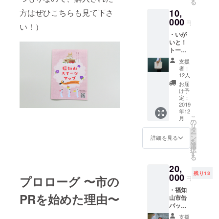
る
10,
方はぜひこちらも見て下さ
000
円
い！）
・いが
いと！
トート
バッグ
支援
・生徒
者：
たちか
12人
らの手
お届
紙
け予
定：
2019
年12
こ
月
の
リ
タ
ー
ン
詳細を見る
を
選
択
す
る
20,
残り13
000
プロローグ 〜市の
円
・福知
PRを始めた理由〜
山市缶
バッチ
（2種類
支援