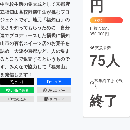
円
中学校生活の集大成として京都府
まちづくり・地域活性化
立福知山高校附属中生が挑むプロ
ジェクトです。地元「福知山」の
136%
良さを知ってもらうために、自分
目標金額は
CAMPFIRE for Social Good
CAMPFIRE Creation
350,000円
達でプロデュースした福袋に福知
CAMPFIREふるさと納税
machi-ya
コミュニティ
山市の有名スイーツ店のお菓子を
支援者数
詰め、大阪や京都など、人の集ま
75
人
るところで販売するというもので
す。みんなで協力して「福知山」
を発信します！
募集終了まで残
ポスト
シェア
り
LINEで送る
URLコピー
終了
埋め込み
QRコード