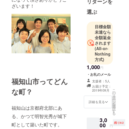
リターンを
を探して3年
ざいます！
目、中学校
選ぶ
生活の集大
成としての
このプロ
目標金額
未達なら
ジェクトを
全額返金
成功させる
されます
ために、頑
(All-or-
張ります！
Nothing
方式)
1,000
円
・お礼のメール
福知山市ってどん
支援者：5人
お届け予定：
な町？
こ
2019年09月
の
リ
タ
ー
ン
詳細を見る
を
選
福知山は京都府北部にあ
択
す
る
る、かつて明智光秀が城下
3,0
残り62
町として築いた町です。
00
円