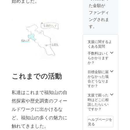
始めました。
トオリ
た金額が
ジナル
紙袋3枚
ファンディ
（紙袋
ングされま
の画像
は完成
す。
品のイ
メージ
です。
支援に関するよ
デザイ
くある質問
ンが少
し変わ
手数料はいく
るかも
らかかります
しれま
か？
せ
ん。）
目標金額に届
これまでの活動
かなかった場
合どうなりま
すか？
私達はこれまで福知山の自
支援で困った
時はどこに相
然探索や歴史調査のフィー
談したらいい
ルドワークに出かけるな
ですか？
ど、福知山の多くの魅力に
ヘルプページを
見る
触れてきました。