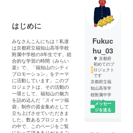
はじめに
Fukuc
みなさんこんにちは！私達
は京都府立福知山高等学校
hu_03
附属中学校の3年生です。総
京都府
合的な学習の時間（みらい
初めてのプ
楽）で、「福知山のシティ
ロジェクト
プロモーション」をテーマ
です
に活動しています。このプ
京都府立福
ロジェクトは、その活動の
知山高等学
一環として
、福知山の魅力
校附属中学
を詰め込んだ「スイーツ福
校3年生、40
メッセー
袋」制作の資金集めとして
名です。
ジを送る
立ち上げさせていただきま
附属中学校
した。数あるプロジェクト
だからこそ
の中で、このページをご覧
出来ること
になって頂きありがとうご