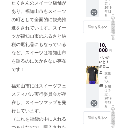
たくさんのスイーツ店舗が
たちか
定：
らの手
2019
あり、福知山市もスイーツ
年12
紙
こ
月
の
の町として全面的に観光推
リ
タ
ー
ン
進をされています。スイー
詳細を見る
を
選
択
ツが福知山市のふるさと納
す
る
税の返礼品にもなっている
10,
000
円
など、スイーツは福知山市
・いが
を語るのに欠かさない存在
いと！
ポロ
です！
シャツ
支援
・生徒
者：
たちか
9人
らの手
福知山市にはスイーツフェ
お届
紙
け予
スティバル実行委員会が存
定：
2019
在し、スイーツマップを発
年12
こ
月
の
行しています。
リ
タ
ー
ン
詳細を見る
（これを福袋の中に入れる
を
選
択
つもりなので、購入された
す