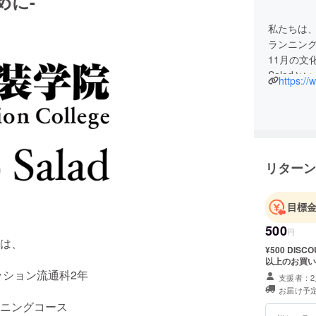
めに-
私たちは
ランニング
11月の文化
Salad
https://
リターン
目標
500
円
は、
¥500 DISCOU
以上のお買い
ション流通科2年
支援者：2
お届け予定
ニングコース