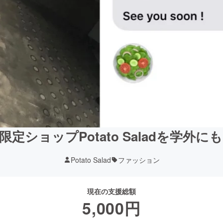
定ショップPotato Saladを学外
Potato Salad
ファッション
現在の支援総額
5,000
円