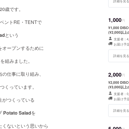
詳細を見
20歳です。
1,000
円
ントRE・TENTで
¥1,000 DISC
(¥2,000以
lad
という
支援者：4
お届け予定
をオープンするために
詳細を見
ムを組みました。
当の仕事に取り組み、
2,000
円
¥2,000 DISC
つくっています。
(¥3,000以
支援者：0
お届け予定
生がつくっている
詳細を見
プ
Potato Salad
を
たくないという思いから
5,000
円