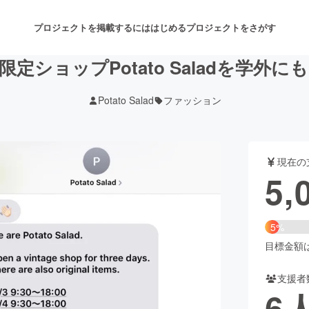
プロジェクトを掲載するには
はじめる
プロジェクトをさがす
定ショップPotato Saladを学外
Potato Salad
ファッション
注目のリターン
注目の新着プロジェクト
募集終了が近いプロジェクト
も
現在の
音楽
舞台・パフォーマンス
5,
ゲーム・サービス開発
フード・飲食店
5%
書籍・雑誌出版
アニメ・漫画
目標金額は1
支援者
チャレンジ
ビューティー・ヘルスケ
6