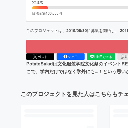
5
%達成
目標金額
100,000
円
このプロジェクトは、
2019/08/30
に募集を開始し、
201
ポスト
シェア
LINEで送る
U
PotatoSaladは文化服装学院文化祭のイベン
こで、学内だけではなく学外にも...！という思
このプロジェクトを見た人はこちらもチ