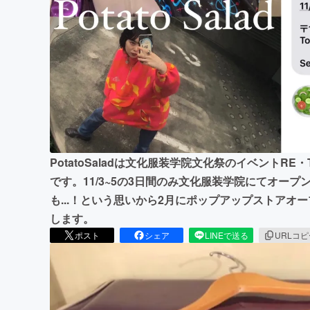
まちづくり・地域活性化
PotatoSaladは文化服装学院文化祭のイベントR
です。11/3~5の3日間のみ文化服装学院にてオー
も...！という思いから2月にポップアップストア
します。
ポスト
シェア
LINEで送る
URLコ