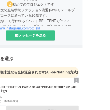
初めてのプロジェクトです
、文化服装学院ファッション流通科2年リテールプ
コースに通っている20歳です。
祭にて行われるイベントRE・TENTでPotato
というヴィンテージショップをオープンするために結
www.instagram.com/ptt_sld
メッセージを送る
を選ぶ
金額未達なら全額返金されます
(All-or-Nothing方式)
NT TICKET for Potato Salad "POP-UP STORE" (¥1,500
上げ)
人
：2020年02月