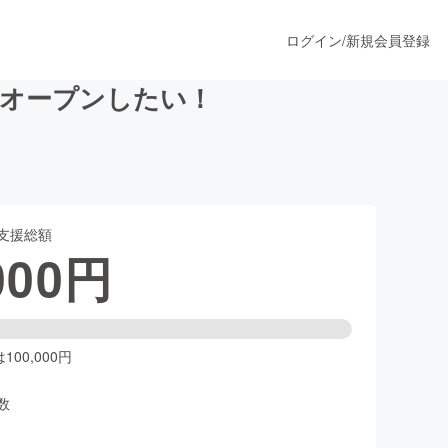
ログイン
/
新規会員登録
にもオープンしたい！
うすぐ公開されます
支援総額
プロダクト
000
円
ファッション
スポーツ
00,000円
数
ア
ソーシャルグッド
人