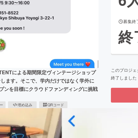
募集終
CAMPFIRE for Social Good
CAMPFIRE Creation
終
CAMPFIREふるさと納税
machi-ya
コミュニティ
このプロジェ
E・TENTによる期間限定ヴィンテージショップ
終了しました
プンします。そこで、学内だけではなく学外に
オープンを目標にクラウドファンディングに挑戦
ピー
埋め込み
QRコード