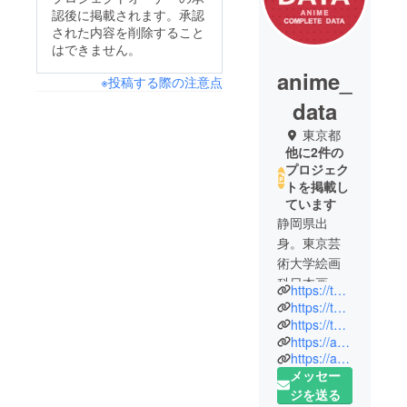
認後に掲載されます。承認
された内容を削除すること
はできません。
anime_
※投稿する際の注意点
data
東京都
他に2件の
プロジェク
トを掲載し
ています
静岡県出
身。東京芸
術大学絵画
科日本画専
https://twitter.com/seiyujiten
攻卒業後、
https://twitter.com/otacale
独学でWEB
https://twitter.com/animeseichimap
https://apps.apple.com/jp/app/id786161579
を学び、フ
https://apps.apple.com/jp/app/id584789655
リーのWEB
メッセー
デザイナー
ジを送る
を経て携帯