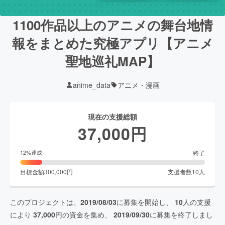
1100作品以上のアニメの舞台地情
報をまとめた究極アプリ【アニメ
聖地巡礼MAP】
anime_data
アニメ・漫画
現在の支援総額
37,000
円
終了
12
%達成
目標金額
300,000
円
支援者数
10
人
このプロジェクトは、
2019/08/03
に募集を開始し、
10
人の支援
により
37,000
円の資金を集め、
2019/09/30
に募集を終了しまし