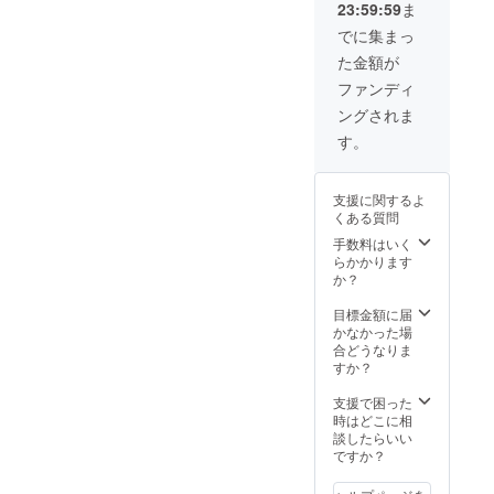
23:59:59
ま
前をご
メー
記入く
ル】
でに集まっ
ださ
【オリ
た金額が
い。
ジナル
※Twitter
付箋】
ファンディ
DMでの
【オリ
ングされま
質問回
ジナル
答をご
ボール
す。
希望の
ペン】
場合
【メー
は、ア
ル or
支援に関するよ
カウン
Twitter
くある質問
ト名を
DMでの
備考欄
質問回
手数料はいく
にご記
答（1
らかかります
入下さ
回）】
か？
い。
） ※支
援時、
目標金額に届
必ず備
かなかった場
考欄に
合どうなりま
ご希望
すか？
のお名
前をご
支援で困った
記入く
時はどこに相
ださ
談したらいい
い。
ですか？
※Twitter
DMでの