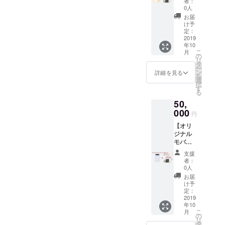
者：
10,000
ト名を
0人
円コー
備考欄
お届
スと同
にご記
け予
じもの
入下さ
定：
（【お
2019
い。
年10
礼メー
こ
月
ル】
の
リ
【オリ
タ
ー
ジナル
ン
詳細を見る
を
付箋】
選
択
【オリ
す
る
ジナル
50,
ボール
ペン】
000
円
【メー
【オリ
ル or
ジナル
Twitter
モバイ
DMでの
ルバッ
質問回
支援
テ
答（1
者：
リー】
回）】
0人
＋
）
お届
10,000
※Twitter
け予
円コー
DMでの
定：
スと同
2019
質問回
年10
じもの
答をご
こ
月
（ 【お
希望の
の
リ
礼メー
場合
タ