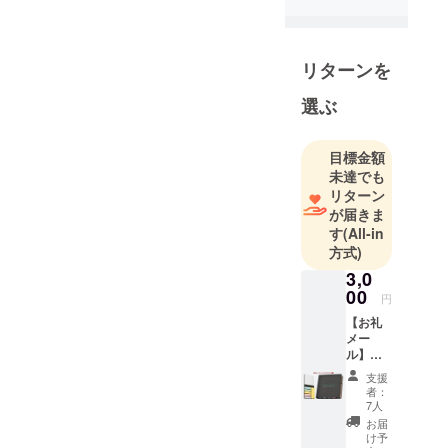
電話キャリ
ア公式サイ
ト運営の上
リターンを
場会社に就
選ぶ
職。何度か
の転職を経
て、新規事
目標金額
業開発部で
未達でも
提携・投資
リターン
が届きま
候補の様々
す
(All-in
な企業と関
方式)
わりを持っ
3,0
たり、WEB
00
円
サイトの運
【お礼
営システム
メー
開発や商品
ル】
開発などに
【オリ
支援
ジナル
携わる中
者：
付箋】
7人
で、会社外
お届
で相棒のエ
け予