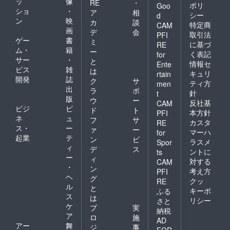
ッ
像
RE
・
ポリ
Goo
ショ
・
ア
相
シー
d
ン
映
カ
談
特定商
CAM
画
デ
会
取引法
PFI
ゲー
書
ミ
に基づ
RE
ム・
籍
ー
く表記
for
サー
・
と
情報セ
Ente
ビス
雑
は
キュリ
rtain
開発
誌
ク
サ
ティ方
men
出
ラ
ポ
針
t
版
ウ
ー
反社基
CAM
ビジ
ビ
ド
ト
本方針
PFI
ネ
ュ
フ
サ
カスタ
RE
ス・
ー
ァ
ー
マーハ
for
起業
テ
ン
ビ
ラスメ
Spor
ィ
デ
ス
ントに
ts
ー
ィ
対する
CAM
・
ン
考え方
PFI
ヘ
グ
クッ
RE
ル
と
キーポ
ふる
ス
は
リシー
さと
ケ
プ
実
納税
ア
ロ
施
AD
アー
舞
ジ
事