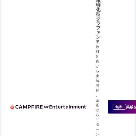
域
特
化
型
ク
ラ
フ
ァ
ン
手
数
料
0
円
か
ら
実
施
可
能
。
企
画
掲載
無料
か
ら
リ
タ
ー
ン