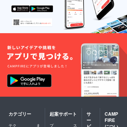
カテゴリー
起案サポート
サ
CAMP
ー
FIRE
テク
ま
プ
ス
ビ
につい