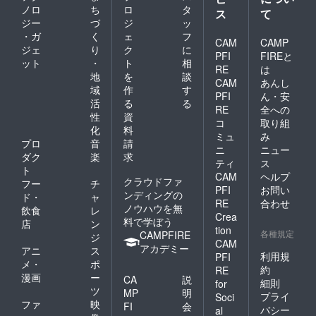
ノロ
ち
ロ
タ
ス
て
ジー
づ
ジ
ッ
・ガ
く
ェ
フ
CAM
CAMP
ジェ
り
ク
に
PFI
FIREと
ット
・
ト
相
RE
は
地
を
談
CAM
あんし
域
作
す
PFI
ん・安
活
る
る
RE
全への
性
資
コ
取り組
化
料
ミュ
み
プロ
音
請
ニ
ニュー
ダク
楽
求
ティ
ス
ト
CAM
ヘルプ
クラウドファ
フー
チ
PFI
お問い
ンディングの
ド・
ャ
RE
合わせ
ノウハウを無
飲食
レ
Crea
料で学ぼう
店
ン
tion
各種規定
CAMPFIRE
ジ
CAM
アカデミー
アニ
ス
利用規
PFI
メ・
ポ
約
RE
漫画
ー
CA
説
細則
for
ツ
MP
明
プライ
Soci
ファ
映
FI
会
バシー
al