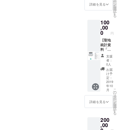
ー
ル】
は、ア
ン
詳細を見る
を
【オリ
カウン
選
択
ジナル
ト名を
す
る
付箋】
備考欄
100
【オリ
にご記
ジナル
,00
入下さ
ボール
い。
0
円
ペン】
【メー
【聖地
ル or
統計資
Twitter
料「ア
DMでの
ニメ聖
支援
質問回
地巡礼
者：
答（1
MAP聖
0人
回）】
地統計
お届
）
2018年
け予
※Twitter
11
定：
DMでの
月」】
2019
年10
質問回
【アプ
こ
月
答をご
リ内に
の
リ
希望の
支援者
タ
ー
場合
名を記
ン
詳細を見る
を
は、ア
載】 ＋
選
択
カウン
50,000
す
る
ト名を
円コー
200
備考欄
スと同
にご記
じもの
,00
入下さ
（【オ