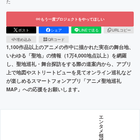
た
もう一度プロジェクトをやってほしい
ポスト
シェア
LINEで送る
URLコピー
埋め込み
QRコード
1,100作品以上のアニメの作中に描かれた実在の舞台地、
いわゆる「聖地」の情報（1万4,000地点以上）を網羅
し、聖地巡礼・舞台探訪をする際の道案内から、アプリ
上で地図やストリートビューを見てオンライン巡礼など
が楽しめるスマートフォンアプリ「アニメ聖地巡礼
MAP」への応援をお願いします。
エ
ン
タ
メ
領