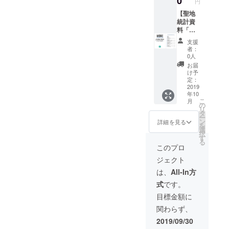
0
円
い。
リジナ
ルモバ
【聖地
イル
統計資
バッテ
料「ア
リー】
ニメ聖
支援
【お礼
地巡礼
者：
メー
MAP聖
0人
ル】
地統計
お届
【オリ
2018年
け予
ジナル
11
定：
付箋】
月」】
2019
年10
【オリ
×3冊
こ
月
ジナル
【アプ
の
リ
ボール
リ内に
タ
ー
ペン】
支援者
ン
詳細を見る
を
【メー
名を記
選
択
ル or
載】 ＋
す
る
Twitter
50,000
このプロ
DMでの
円コー
ジェクト
質問回
スと同
答（1
じもの
は、
All-In方
回）】
（【オ
式
です。
） ※支
リジナ
援時、
ルモバ
目標金額に
必ず備
イル
関わらず、
考欄に
バッテ
ご希望
リー】
2019/09/30
のお名
【お礼