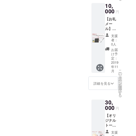
10,
000
円
【お礼
メー
ル】
【オリ
支援
ジナル
者：
付箋】
0人
【オリ
お届
ジナル
け予
ボール
定：
ペン】
2019
年11
【メー
こ
月
ル or
の
リ
Twitter
タ
ー
DMでの
ン
詳細を見る
を
質問回
選
択
答（1
す
る
回）】
30,
※Twitter
DMでの
000
円
質問回
【オリ
答をご
ジナル
希望の
トート
場合
バッ
は、ア
支援
ク】 ＋
カウン