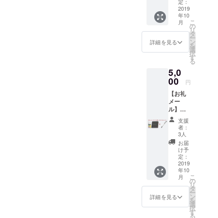
定：
ンジニアと
2019
アプリ開発
年10
こ
月
を始め、ア
の
リ
タ
ニメ系の
ー
ン
詳細を見る
を
サービスで
選
択
す
身を立てる
る
べく、つい
5,0
に2017年11
00
円
月に脱サ
【お礼
ラ。
メー
ル】
【オリ
支援
ジナル
者：
付箋】
3人
【オリ
お届
ジナル
け予
ボール
定：
ペン】
2019
年10
こ
月
の
リ
タ
ー
ン
詳細を見る
を
選
択
す
る