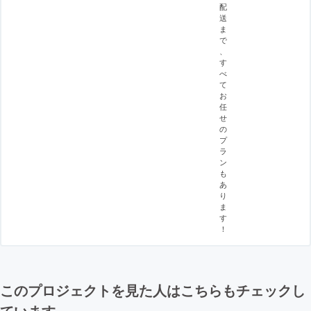
配
送
ま
で
、
す
べ
て
お
任
せ
の
プ
ラ
ン
も
あ
り
ま
す
！
このプロジェクトを見た人はこちらもチェックし
ています