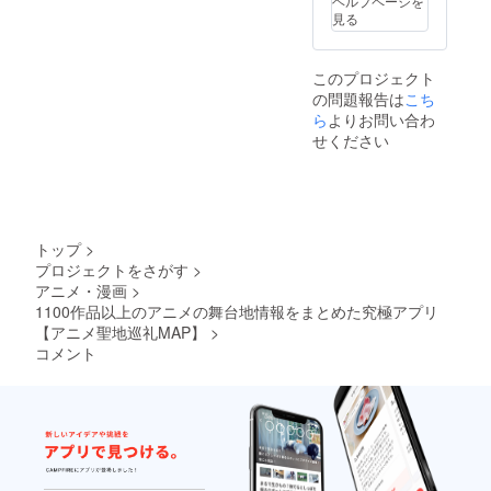
ヘルプページを
質問回
見る
答をご
希望の
場合
このプロジェクト
は、ア
の問題報告は
こち
カウン
ト名を
ら
よりお問い合わ
備考欄
せください
にご記
入下さ
い。
トップ
>
プロジェクトをさがす
>
アニメ・漫画
>
1100作品以上のアニメの舞台地情報をまとめた究極アプリ
【アニメ聖地巡礼MAP】
>
コメント