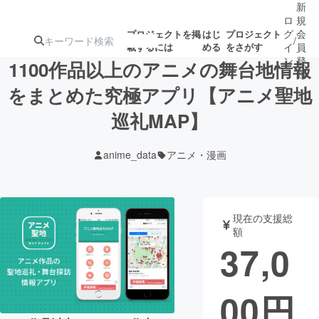
新
ロ
規
グ
会
プロジェクトを掲
はじ
プロジェクト
/
載するには
める
をさがす
イ
員
ン
登
1100作品以上のアニメの舞台地情報
録
をまとめた究極アプリ【アニメ聖地
巡礼MAP】
人気のプロ
注目のリ
注目の新着プロ
募集終了が近いプ
もうすぐ公開
ジェクト
ターン
ジェクト
ロジェクト
されます
anime_data
アニメ・漫画
アート・写真
音楽
現在の支援総
テクノロジー・ガジェット
ゲーム・サ
額
37,0
映像・映画
書籍・雑誌
00
円
ビジネス・起業
チャレンジ