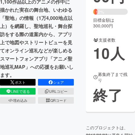
1,100作品以上のアニメの作中に
描かれた実在の舞台地、いわゆる
まちづくり・地域活性化
12%
「聖地」の情報（1万4,000地点以
目標金額は
300,000円
上）を網羅し、聖地巡礼・舞台探
CAMPFIRE for Social Good
CAMPFIRE Creation
訪をする際の道案内から、アプリ
CAMPFIREふるさと納税
machi-ya
コミュニティ
支援者数
上で地図やストリートビューを見
10
人
てオンライン巡礼などが楽しめる
スマートフォンアプリ「アニメ聖
地巡礼MAP」への応援をお願いし
募集終了まで残
ます。
り
ポスト
シェア
終了
LINEで送る
URLコピー
埋め込み
QRコード
このプロジェクトは、