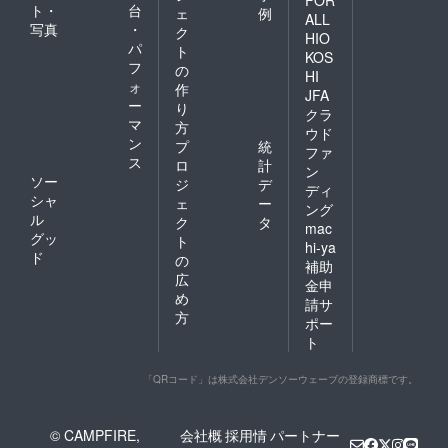
FOR
ト・
台
ェ
例
ALL
写真
・
ク
HIO
パ
ト
KOS
フ
の
HI
ォ
作
JFA
ー
り
クラ
マ
方
ウド
ン
プ
統
ファ
ス
ロ
計
ン
ソー
ジ
デ
ディ
シャ
ェ
ー
ング
ル
ク
タ
mac
グッ
ト
hi-ya
ド
の
補助
広
金申
め
請サ
方
ポー
ト
「QRコード」は株式会社デンソーウェーブの登録商標です。
© CAMPFIRE,
会社概
採用情
パートナー