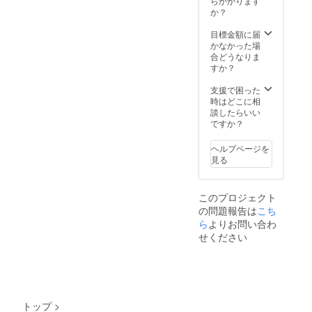
選択で
らかかります
考欄に
ある会
『巧拙
きます
か？
ご希望
場での
無二』
が、為
のクレ
開催を
ととも
書き有
目標金額に届
ジット
予定し
にお届
りの場
かなかった場
名をご
ており
けいた
合は、
合どうなりま
記入く
ます。
します
必ず備
すか？
ださ
※お届
（うち1
考欄に
い）。
けは、
部に著
ご希望
支援で困った
※トー
2019年
者両氏
のお名
時はどこに相
ク
12月中
のサイ
前をご
談したらいい
ショー
旬の予
ンをい
記入く
ですか？
は、
定で
たしま
ださ
2020年
す。
す。為
い）。
1月に東
※手裏剣
ヘルプページを
書きの
※巻末
京山手
につき
見る
有無を
には、
線内に
まして
選択で
あなた
ある会
は、完
きます
のお名
場での
成次第
このプロジェクト
が、為
前をク
開催を
お届け
の問題報告は
こち
書き有
レジッ
予定し
いたし
りの場
ら
よりお問い合わ
トいた
ており
ます
合は、
します
ます。
せください
（2020
必ず備
（掲載
※お届
年3月末
考欄に
順は、
けは、
まで
ご希望
順不同
2019年
に、新
のお名
となり
12月中
品を桐
前をご
ます。
旬の予
箱に入
記入く
必ず備
定です
れて発
トップ
>
ださ