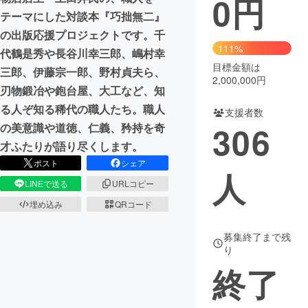
0
円
テーマにした対談本『巧拙無二』
まちづくり・地域活性化
の出版応援プロジェクトです。千
111%
代鶴是秀や長谷川幸三郎、嶋村幸
目標金額は
CAMPFIRE for Social Good
CAMPFIRE Creation
三郎、伊藤宗一郎、野村貞夫ら、
2,000,000円
CAMPFIREふるさと納税
machi-ya
コミュニティ
刃物鍛冶や鉋台屋、大工など、知
る人ぞ知る稀代の職人たち。職人
支援者数
306
の美意識や道徳、仁義、矜持を奇
才ふたりが語り尽くします。
ポスト
シェア
人
LINEで送る
URLコピー
埋め込み
QRコード
募集終了まで残
り
終了