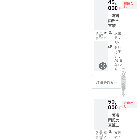
45,
ク
クレ
書きの
考欄に
まして
在庫な
ショー
000
ジット
し
有無を
ご希望
円
は、完
ご招待
・書籍3
選択で
のクレ
成次第
・著者
チケッ
部 ・著
きます
ジット
お届け
両氏の
ト1枚
者両氏
が、為
名をご
いたし
直筆お
・甲野
の直筆
書き有
記入く
ます
礼状 ・
善紀氏
サイン
りの場
ださ
支援
（2020
巻末お
ご愛用
著者
合は、
者：
い）。
年3月末
名前ク
江崎義
ふたり
1人
必ず備
※お届
まで
レジッ
巳氏製
が感謝
考欄に
お届
けは、
に、新
ト ・書
作八角
の意を
け予
ご希望
2019年
品を桐
籍5部
棒手裏
定：
込めて
のお名
12月中
箱に入
・著者
2019
剣1本
直筆で
前をご
旬の予
れて発
年12
両氏の
著者
書いた
記入く
定です
送する
こ
月
直筆サ
ふたり
の
お礼状
ださ
（切出
予定で
リ
イン ・
が感謝
タ
を複写
い）。
小刀は
す）。
ー
ご支援
の意を
ン
して、
詳細を見る
※巻末
新品で
を
者限定
込めて
選
書籍と
には、
す。桐
択
出版記
直筆で
す
なった
あなた
箱に入
る
念トー
書いた
『巧拙
のお名
れて発
50,
ク
お礼状
無二』
前をク
送する
在庫な
ショー
000
を複写
し
ととも
レジッ
円
予定で
ご招待
して、
にお届
トいた
す）。
・著者
チケッ
書籍と
けいた
します
両氏の
ト1枚
なった
します
（掲載
直筆お
・土田
『巧拙
（うち1
順は、
礼状 ・
昇氏製
無二』
部に著
順不同
支援
巻末お
作切出
ととも
者両氏
者：
となり