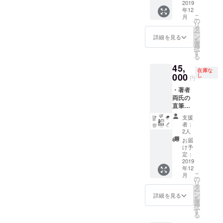
す）。
れ異な
2019
者両氏
選択で
のお名
す。桐
年12
りま
の直筆
きます
前をク
箱に入
こ
月
す。指
サイン
の
が、為
レジッ
れて発
リ
定はで
著者
タ
書き有
トいた
送する
ー
きませ
ふたり
ン
りの場
詳細を見る
します
予定で
を
んの
が感謝
選
合は、
（掲載
す）。
択
で、あ
の意を
す
必ず備
順は、
る
らかじ
込めて
考欄に
順不同
45,
めご了
直筆で
ご希望
となり
在庫な
承くだ
000
書いた
し
のお名
ます。
円
さい）
お礼状
前をご
必ず備
・著者
・出版
を複写
記入く
考欄に
両氏の
記念限
して、
ださ
ご希望
直筆お
定タン
書籍と
い）。
のクレ
礼状 ・
ブラー1
なった
※巻末
ジット
支援
巻末お
個
『巧拙
には、
者：
名をご
名前ク
（THER
無二』
2人
あなた
記入く
レジッ
MOS
ととも
のお名
お届
ださ
ト ・書
製、真
にお届
け予
前をク
い）。
籍5部
空断
定：
けいた
レジッ
※お届
・著者
2019
熱、
します
トいた
けは、
年12
両氏の
300ml
（うち1
します
2019年
こ
月
直筆サ
） ・著
の
部に著
（掲載
12月中
リ
イン ・
者両氏
タ
者両氏
順は、
旬の予
ー
ご支援
の直筆
ン
のサイ
詳細を見る
順不同
定で
を
者限定
お礼状
選
ンをい
となり
す。
択
出版記
・巻末
す
たしま
ます。
※手裏剣
る
念トー
お名前
す。為
必ず備
につき