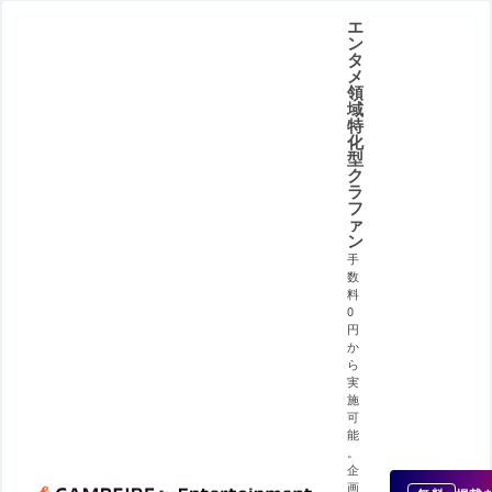
エ
ン
タ
メ
領
域
特
化
型
ク
ラ
フ
ァ
ン
手
数
料
0
円
か
ら
実
施
可
能
。
企
画