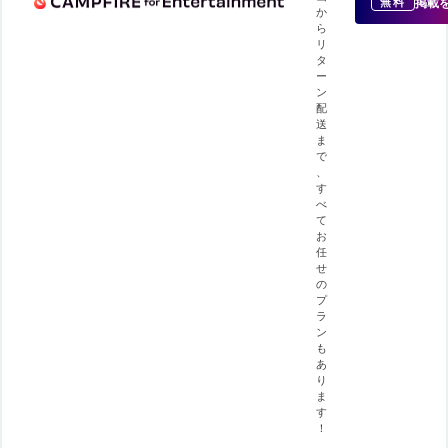
掲載
無料
か
ら
リ
タ
ー
ン
配
送
ま
で
、
す
べ
て
お
任
せ
の
プ
ラ
ン
も
あ
り
ま
す
！