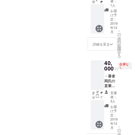
を込め
有無を
と挑戦を併
記入く
者：
記入く
定で
名前ク
て直筆
選択で
1人
ださ
ださ
す。
せ持つ事
レジッ
で書い
きます
い）。
お届
い）。
ト ・書
業」「良識
たお礼
が、為
け予
※巻末
※お届
籍3部
状を複
定：
書き有
には、
と礼節に基
けは、
・著者
2019
写し
りの場
あなた
2019年
づいた活
年12
両氏の
て、書
合は、
のお名
12月中
こ
月
直筆サ
籍と
動」。
の
必ず備
前をク
旬の予
リ
イン ・
なった
タ
考欄に
レジッ
定で
ー
土田昇
『巧拙
ン
ご希望
詳細を見る
トいた
す。
を
上記の設立
氏製作
無二』
選
のお名
します
択
切出小
ととも
す
前をご
趣意に違わ
（掲載
る
刀1本
にお届
記入く
順は、
ぬ経営を
40,
著者
けいた
ださ
順不同
在庫な
ふたり
我々は誓い
000
します
し
い）。
となり
円
が感謝
（うち1
※巻末
ます。
ます。
・著者
の意を
部に著
には、
必ず備
両氏の
込めて
者両氏
あなた
考欄に
直筆お
直筆で
のサイ
のお名
ご希望
礼状 ・
書いた
ンをい
前をク
のクレ
支援
巻末お
お礼状
たしま
レジッ
者：
ジット
名前ク
を複写
す。為
3人
トいた
名をご
レジッ
して、
書きの
します
お届
記入く
ト ・書
書籍と
有無を
け予
（掲載
ださ
籍3部
なった
定：
選択で
順は、
い）。
・著者
2019
『巧拙
きます
順不同
※トー
年12
両氏の
無二』
が、為
となり
ク
こ
月
直筆サ
ととも
の
書き有
ます。
ショー
リ
イン ・
にお届
タ