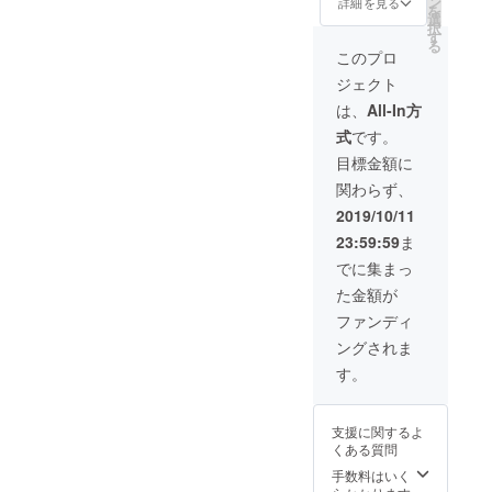
剣1本
ン
選択で
詳細を見る
あなた
（掲載
に、新
を
念限定
著者
選
きます
のお名
順は、
品を桐
択
トート
ふたり
す
が、為
前をク
順不同
箱に入
る
バッグ1
が感謝
書き有
このプロ
レジッ
となり
れて発
袋 ・ご
の意を
りの場
トいた
ます。
送する
ジェクト
支援者
込めて
合は、
します
必ず備
予定で
限定出
直筆で
必ず備
は、
All-In方
（掲載
考欄に
す）。
版記念
書いた
考欄に
順は、
ご希望
式
です。
トーク
お礼状
ご希望
順不同
のクレ
ショー
を複写
のお名
目標金額に
となり
ジット
ご招待
して、
前をご
ます。
名をご
関わらず、
チケッ
書籍と
記入く
必ず備
記入く
ト1枚
なった
ださ
2019/10/11
考欄に
ださ
・土田
『巧拙
い）。
ご希望
い）。
23:59:59
ま
昇氏製
無二』
※巻末
のクレ
※お届
作切出
ととも
には、
でに集まっ
ジット
けは、
小刀1本
にお届
あなた
名をご
2019年
た金額が
著者
けいた
のお名
記入く
12月中
ふたり
します
前をク
ファンディ
ださ
旬の予
が感謝
（うち1
レジッ
い）。
定です
ングされま
の意を
部に著
トいた
※トー
（箱に
込めて
者両氏
します
す。
ク
入れて
直筆で
のサイ
（掲載
ショー
発送す
書いた
ンをい
順は、
は、
る予定
お礼状
たしま
順不同
2020年
で
支援に関するよ
を複写
す。為
となり
1月に東
す）。
くある質問
して、
書きの
ます。
京山手
書籍と
有無を
手数料はいく
必ず備
線内に
なった