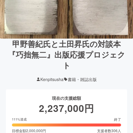
甲野善紀氏と土田昇氏の対談本
『巧拙無二』出版応援プロジェク
ト
Kenpitsusha
書籍・雑誌出版
現在の支援総額
2,237,000
円
終了
111
%達成
目標金額
2,000,000
円
支援者数
306
人