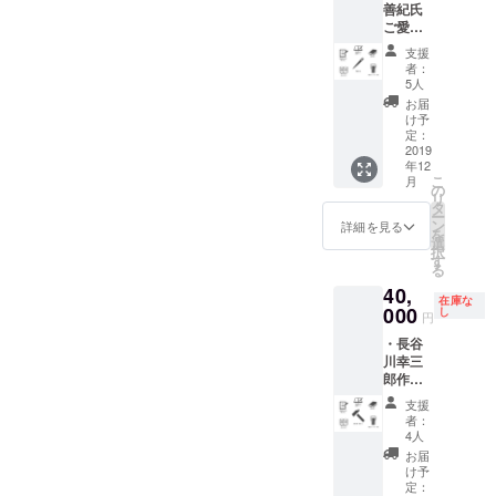
名をご
善紀氏
本 著
けいた
のお名
記入く
ご愛用
者ふた
します
前をク
ださ
江崎義
りが感
（うち1
レジッ
い）。
支援
巳氏製
謝の意
部に著
トいた
者：
※お届
作八角
を込め
者両氏
5人
します
けは、
棒手裏
て直筆
のサイ
（掲載
お届
2019年
剣1本
で書い
ンをい
け予
順は、
12月中
・出版
たお礼
定：
たしま
順不同
旬の予
記念限
2019
状を複
す。為
となり
定で
年12
定タン
写し
書きの
ます。
す。
こ
月
ブラー1
て、書
の
有無を
必ず備
※手裏剣
リ
個
籍と
タ
選択で
考欄に
につき
ー
（THER
なった
ン
きます
詳細を見る
ご希望
まして
を
MOS
『巧拙
選
が、為
のクレ
は、完
択
製、真
無二』
す
書き有
ジット
成次第
る
空断
ととも
りの場
名をご
お届け
40,
熱、
にお届
合は、
記入く
いたし
在庫な
300ml
000
けいた
し
必ず備
ださ
円
ます
） ・著
します
考欄に
い）。
（2020
・長谷
者両氏
（うち1
ご希望
※お届
年3月末
川幸三
の直筆
部に著
のお名
けは、
まで
郎作玄
お礼状
者両氏
前をご
2019年
に、新
能1個
・巻末
のサイ
記入く
12月中
支援
品を桐
（柄な
お名前
ンをい
ださ
者：
旬の予
箱に入
し。重
クレ
たしま
4人
い）。
定です
れて発
量・形
ジット
す。為
※巻末
お届
（切出
送する
などは
・書籍3
書きの
け予
には、
小刀は
予定で
それぞ
部 ・著
定：
有無を
あなた
新品で