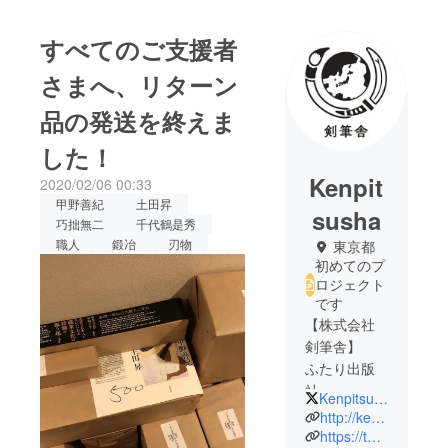
すべてのご支援者
さまへ、リターン
品の発送を終えま
した！
Kenpit
2020/02/06 00:33
甲野善紀
土田昇
susha
巧拙無二
千代鶴是秀
職人
鍛冶
刃物
東京都
初めてのプ
ロジェクト
です
【株式会社
剣筆舎】
ふたり出版
社。
Kenpitsusha
代表・永田
http://kenpitsusha.jp/
勝久（法
https://twitter.com/Kenpitsusha