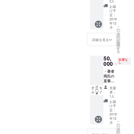
名前ク
小刀1本
にお届
2人
のサイ
ます。
レジッ
著者
けいた
ンをい
お届
必ず備
ト ・書
ふたり
します
け予
たしま
考欄に
籍5部
が感謝
定：
（うち1
す。為
ご希望
・著者
2019
の意を
部に著
書きの
のクレ
年12
両氏の
込めて
者両氏
有無を
ジット
こ
月
直筆サ
直筆で
の
のサイ
選択で
名をご
リ
イン ・
書いた
タ
ンをい
きます
記入く
ー
出版記
お礼状
ン
たしま
詳細を見る
が、為
ださ
を
念限定
を複写
選
す。為
書き有
い）。
択
トート
して、
す
書きの
りの場
※お届
る
バッグ1
書籍と
有無を
合は、
けは、
50,
袋 ・ご
なった
選択で
必ず備
2019年
在庫な
支援者
000
『巧拙
し
きます
考欄に
円
12月中
限定出
無二』
が、為
ご希望
旬の予
・著者
版記念
ととも
書き有
のお名
定で
両氏の
トーク
にお届
りの場
前をご
す。
直筆お
ショー
けいた
合は、
記入く
※手裏剣
礼状 ・
ご招待
します
必ず備
ださ
支援
につき
巻末お
チケッ
（うち1
考欄に
者：
い）。
まして
名前ク
ト1枚
部に著
1人
ご希望
※巻末
は、完
レジッ
・甲野
者両氏
のお名
お届
には、
成次第
ト ・書
善紀氏
のサイ
け予
前をご
あなた
お届け
籍5部
ご愛用
定：
ンをい
記入く
のお名
いたし
・著者
2019
江崎義
たしま
ださ
前をク
ます
年12
両氏の
巳氏製
す。為
い）。
レジッ
（2020
こ
月
直筆サ
作八角
の
書きの
※巻末
トいた
年3月末
リ
イン ・
棒手裏
タ
有無を
には、
します
まで
ー
出版記