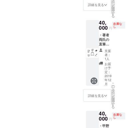
りの場
必ず備
は、
ー
出版記
けいた
ン
合は、
詳細を見る
考欄に
2020年
を
念限定
します
選
必ず備
ご希望
1月に東
択
トート
（うち1
す
考欄に
のクレ
京山手
る
バッグ1
部に著
ご希望
ジット
線内に
40,
袋 ・甲
者両氏
のお名
名をご
ある会
在庫な
野善紀
000
のサイ
し
前をご
記入く
円
場での
氏ご愛
ンをい
記入く
ださ
開催を
・著者
用江崎
たしま
ださ
い）。
予定し
両氏の
義巳氏
す。為
い）。
※お届
ており
直筆お
製作八
書きの
※巻末
けは、
ます。
礼状 ・
角棒手
有無を
には、
2019年
支援
※お届
巻末お
裏剣1本
選択で
あなた
者：
12月中
けは、
名前ク
著者
きます
1人
のお名
旬の予
2019年
レジッ
ふたり
が、為
前をク
お届
定で
12月中
ト ・書
が感謝
書き有
け予
レジッ
す。
旬の予
籍3部
の意を
定：
りの場
トいた
定で
・著者
2019
込めて
合は、
します
す。
年12
両氏の
直筆で
必ず備
（掲載
こ
月
直筆サ
書いた
の
考欄に
順は、
リ
イン ・
お礼状
タ
ご希望
順不同
ー
出版記
を複写
ン
のお名
詳細を見る
となり
を
念限定
して、
選
前をご
ます。
択
トート
書籍と
す
記入く
必ず備
る
バッグ1
なった
ださ
考欄に
40,
袋 ・土
『巧拙
い）。
ご希望
在庫な
田昇氏
000
無二』
し
※巻末
のクレ
円
製作切
ととも
には、
ジット
・甲野
出小刀1
にお届
あなた