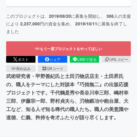
このプロジェクトは、
2019/08/20
に募集を開始し、
306
人の支援
により
2,237,000
円の資金を集め、
2019/10/11
に募集を終了し
ました
もう一度プロジェクトをやってほしい
ポスト
シェア
LINEで送る
URLコピー
埋め込み
QRコード
武術研究者・甲野善紀氏と土田刃物店店主・土田昇氏
の、職人をテーマにした対談本『巧拙無二』の出版応援
プロジェクトです。千代鶴是秀や長谷川幸三郎、嶋村幸
三郎、伊藤宗一郎、野村貞夫ら、刃物鍛冶や鉋台屋、大
工など、知る人ぞ知る稀代の職人たち。職人の美意識や
道徳、仁義、矜持を奇才ふたりが語り尽くします。