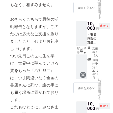
リ
イン
創作物。
タ
ジット
もなく、相すみません。
ー
著者ふ
ン
いたし
詳細を見る
今まさに、
を
たりが
選
ます
択
俊英が懸命
感謝の
す
（掲載
る
おそらくこちらで最後の活
意を込
順は、
に取り組む
10,
めて直
順不同
創作物。
動報告となりますが、この
残り18
筆で書
000
となり
円
いたお
将来現れる
ます。
たびは多大なご支援を賜り
・著者
礼状を
必ず備
賢哲が想像
両氏の
複写し
考欄に
ましたこと、心よりお礼申
するだろう
直筆お
て、書
ご希望
礼状 ・
籍と
し上げます。
創作物。
のクレ
支援
巻末お
なった
ジット
者：
名前ク
つい先日この世に生を享
『巧拙
17人
名をご
レジッ
すべてが過
無二』
記入く
お届
け、世界中に翔んでいける
ト ・書
ととも
け予
ださ
去と現在、
籍2部
にお届
定：
い）。
翼をもった『巧拙無二』
そして未来
・著者
2019
けいた
※お届
年12
両氏の
します
を繋ぐ、人
けは、
は、いま間違いなく全国の
こ
月
直筆サ
（うち1
の
2019年
類共通の偉
リ
イン ・
部に著
タ
書店さんに列び、誰の手に
12月中
ー
大なる財産
ご支援
者両氏
ン
詳細を見る
旬の予
を
者限定
のサイ
も届く場所に置かれており
選
であり、現
定で
択
出版記
ンをい
す
す。
世の不条理
る
ます。
念トー
たしま
10,
ク
と人間の業
す。為
これもひとえに、みなさま
残り13
ショー
000
書きの
から解き放
円
ご招待
有無を