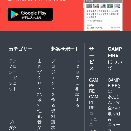
す。
1月に東
※手裏剣
京山手
につき
線内に
まして
ある会
は、完
場での
成次第
開催を
お届け
予定し
いたし
ており
ます
ます。
（2020
※お届
年3月末
カテゴリー
起案サポート
サ
CAMP
けは、
まで
ー
FIRE
2019年
に、新
テク
ま
プ
ス
12月中
ビ
につい
品を桐
旬の予
箱に入
ノロ
ち
ロ
タ
ス
て
定です
れて発
ジー
づ
ジ
ッ
（切出
送する
・ガ
く
ェ
フ
小刀は
CAM
CAMP
予定で
ジェ
り
ク
に
新品で
す）。
PFI
FIREと
ット
・
ト
相
す。桐
RE
は
箱に入
地
を
談
CAM
あんし
れて発
域
作
す
PFI
ん・安
送する
活
る
る
予定で
RE
全への
性
資
す）。
コ
取り組
化
料
ミュ
み
プロ
音
請
ニ
ニュー
ダク
楽
求
ティ
ス