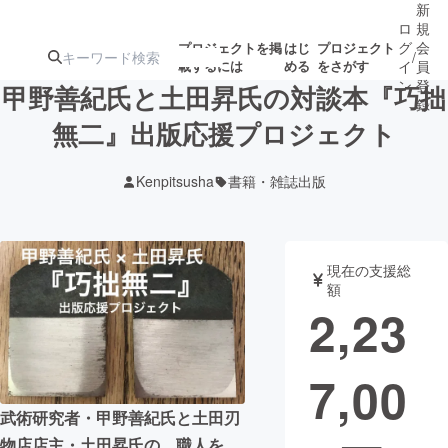
新
ロ
規
グ
会
プロジェクトを掲
はじ
プロジェクト
/
載するには
める
をさがす
イ
員
ン
登
甲野善紀氏と土田昇氏の対談本『巧拙
録
無二』出版応援プロジェクト
人気のプロ
注目のリ
注目の新着プロ
募集終了が近いプ
もうすぐ公開
Kenpitsusha
書籍・雑誌出版
ジェクト
ターン
ジェクト
ロジェクト
されます
アート・写真
音楽
現在の支援総
額
2,23
テクノロジー・ガジェット
ゲーム・サ
7,00
映像・映画
書籍・雑誌
武術研究者・甲野善紀氏と土田刃
ビジネス・起業
チャレンジ
物店店主・土田昇氏の、職人を