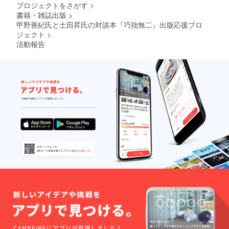
考欄に
（切出
送する
プロジェクトをさがす
>
い）。
ご希望
小刀は
予定で
書籍・雑誌出版
>
※巻末
のクレ
新品で
す）。
には、
甲野善紀氏と土田昇氏の対談本『巧拙無二』出版応援プロ
ジット
す。桐
あなた
名をご
ジェクト
>
箱に入
のお名
記入く
れて発
活動報告
前をク
ださ
送する
レジッ
い）。
予定で
トいた
※トー
す）。
します
ク
（掲載
ショー
順は、
は、
順不同
2020年
となり
1月に東
ます。
京山手
必ず備
線内に
考欄に
ある会
ご希望
場での
のクレ
開催を
ジット
予定し
名をご
ており
記入く
ます。
ださ
※お届
い）。
けは、
※トー
2019年
ク
12月中
ショー
旬の予
は、
定で
2020年