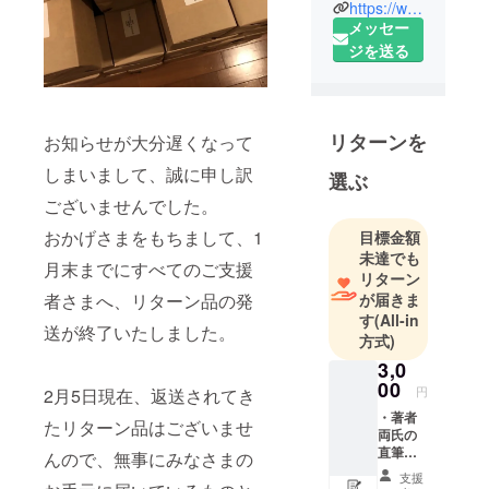
https://www.facebook.com/Kenpitsusha/
名・釈信
メッセー
歓）。1967
ジを送る
年、千葉生
まれ。徳間
書店で書籍
局長、コ
リターンを
お知らせが大分遅くなって
ミック局次
しまいまして、誠に申し訳
長を経て、
選ぶ
2018年に退
ございませんでした。
職。翌年、
おかげさまをもちまして、1
目標金額
剣筆舎創
未達でも
月末までにすべてのご支援
業。電子書
リターン
籍「歴史行
者さまへ、リターン品の発
が届きま
す
(All-in
路文庫」ア
送が終了いたしました。
方式)
ドバイ
3,0
ザー。25年
00
ほどの編集
円
2月5日現在、返送されてき
生活で、500
・著者
たリターン品はございませ
両氏の
を超える作
直筆お
んので、無事にみなさまの
品に携わ
礼状 ・
支援
巻末お