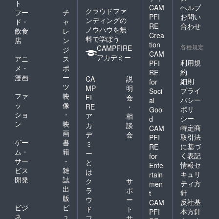
ト
CAM
ヘルプ
クラウドファ
フー
チ
PFI
お問い
ンディングの
ド・
ャ
RE
合わせ
ノウハウを無
飲食
レ
Crea
料で学ぼう
店
ン
tion
各種規定
CAMPFIRE
ジ
CAM
アカデミー
アニ
ス
利用規
PFI
メ・
ポ
約
RE
漫画
ー
CA
説
細則
for
ツ
MP
明
プライ
Soci
ファ
映
FI
会
バシー
al
ッ
像
RE
・
ポリ
Goo
ショ
・
ア
相
シー
d
ン
映
カ
談
特定商
CAM
画
デ
会
取引法
PFI
ゲー
書
ミ
に基づ
RE
ム・
籍
ー
く表記
for
サー
・
と
情報セ
Ente
ビス
雑
は
キュリ
rtain
開発
誌
ク
サ
ティ方
men
出
ラ
ポ
針
t
版
ウ
ー
反社基
CAM
ビジ
ビ
ド
ト
本方針
PFI
ネ
ュ
フ
サ