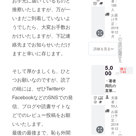
お手元に届いているものと
る。日本最
者：
名前ク
185
初のカル
推察いたしますが、万が一
レジッ
人
チャーセン
ト ・書
お届
いまだご到着していないよ
籍1部
け予
ター・産経
著者
定：
うでしたら、大変お手数お
学園の小説
2019
ふたり
年12
講座で講師
が感謝
かけいたしますが、下記連
こ
月
の意を
の
を務めた経
リ
込めて
タ
絡先までお知らせいただけ
ー
験も。新し
直筆で
ン
詳細を見る
を
ますと幸いに存じます。
書いた
い出版の形
選
択
お礼状
す
を模索する
る
を複写
のも、仕事
5,0
して、
残り
そして厚かましくも、ひと
00
書籍と
145
のひとつと
円
なった
つお願いなのですが、読了
考え、現在
・著者
『巧拙
両氏の
に至る。
無二』
の暁には、ぜひTwitterや
直筆お
ととも
礼状 ・
FacebookなどのSNSでの発
にお届
支援
「剣筆舎
巻末お
けいた
者：
名前ク
信、ブログや読書サイトな
しま
55人
設立趣意
レジッ
す。
お届
書」
どでのレビュー投稿をお願
ト ・書
※巻末に
け予
籍2部
在りし日の
定：
は、あ
いいたします。
・著者
2019
なたの
巨星が伝え
年12
両氏の
お名前
最後の最後まで、恥も外聞
こ
月
遺してきた
直筆サ
の
をクレ