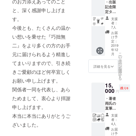
のお力添えあってのこと
たれようと
・出版
チケッ
選択で
記念限
ト1枚
きます
した、古今
と、深く感謝申し上げま
定タン
著者
が、為
東西におけ
ブラー1
ふたり
書き有
す。
支援
個
る創作者の
が感謝
りの場
者：
（THER
の意を
今後とも、たくさんの温か
合は、
7人
魂の叫びが
MOS
込めて
必ず備
お届
込められて
い想いを乗せた『巧拙無
製、真
直筆で
考欄に
け予
空断
書いた
定：
います。
ご希望
二』をより多くの方のお手
熱、
2019
お礼状
のお名
まさしく、
年12
300ml
を複写
前をご
元に届けられるよう精進し
こ
月
一己の安寧
） ・著
して、
の
記入く
リ
者両氏
書籍と
タ
ださ
と世界の平
てまいりますので、引き続
ー
の直筆
なった
ン
い）。
詳細を見る
和を願って
を
お礼状
『巧拙
選
きご愛顧のほど何卒宜しく
※巻末
択
・巻末
やまない叫
無二』
す
には、
る
お名前
お願い申し上げます。
ととも
あなた
びなので
15,
クレ
にお届
のお名
す。
関係者一同を代表し、あら
残り6
ジット
000
けいた
前をク
円
・書籍2
します
人々が全身
レジッ
ためまして、衷心より拝謝
・著者
部 ・著
（うち1
トいた
で受け止
両氏の
者両氏
部に著
します
申し上げます。
直筆お
め、胸に刻
の直筆
者両氏
（掲載
礼状 ・
サイン
のサイ
順は、
本当に本当にありがとうご
み込むべき
支援
巻末お
著者
ンをい
順不同
者：
叫び――
名前ク
ふたり
ざいました。
たしま
4人
となり
レジッ
が感謝
す。為
ます。
お届
ト ・書
の意を
書きの
け予
必ず備
太古から文