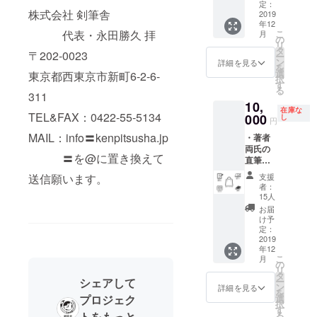
籍2部
込めて
定：
有無を
考欄に
株式会社 剣筆舎
化の礎と
・著者
2019
直筆で
選択で
ご希望
年12
両氏の
書いた
きます
なってきた
のクレ
代表・永田勝久 拝
こ
月
直筆サ
お礼状
の
が、為
ジット
創作物の伝
リ
イン ・
を複写
タ
書き有
名をご
〒202-0023
ー
出版記
承と発展を
して、
ン
りの場
詳細を見る
記入く
を
念限定
書籍と
選
合は、
東京都西東京市新町6-2-6-
ださ
担い、かけ
択
トート
なった
す
必ず備
い）。
る
がえのない
バッグ1
311
『巧拙
考欄に
※お届
10,
袋 ・ご
無二』
創作者を支
ご希望
けは、
在庫な
TEL&FAX：0422-55-5134
支援者
000
ととも
し
のお名
2019年
円
援するた
限定出
にお届
前をご
12月中
MAIL：info〓kenpitsusha.jp
・著者
め、我々は
版記念
けいた
記入く
旬の予
両氏の
トーク
します
ださ
法人となる
定で
〓を@に置き換えて
直筆お
ショー
（うち1
い）。
す。
決意をしま
礼状 ・
ご招待
部に著
※巻末
送信願います。
支援
巻末お
チケッ
した。
者両氏
には、
者：
名前ク
ト1枚
のサイ
15人
あなた
レジッ
著者
ンをい
のお名
お届
我々の使命
ト ・書
ふたり
たしま
け予
前をク
籍2部
が感謝
定：
す。為
は、「創作
レジッ
・著者
2019
の意を
書きの
トいた
者へ畏敬を
年12
両氏の
込めて
有無を
します
こ
月
直筆サ
抱き、創作
直筆で
の
選択で
（掲載
リ
イン ・
書いた
タ
きます
順は、
物を通じ
シェアして
ー
出版記
お礼状
ン
が、為
詳細を見る
順不同
を
て、一己の
念限定
を複写
プロジェク
選
書き有
となり
択
トート
して、
安寧と世界
す
りの場
ます。
トをもっと
る