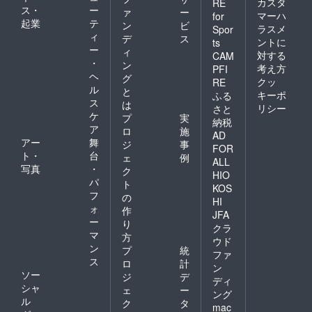
カスタ
RE
ス・
ー
ァ
ー
マーハ
for
起業
テ
ン
ビ
ラスメ
Spor
ィ
デ
ス
ントに
ts
ー
ィ
対する
CAM
・
ン
考え方
PFI
ヘ
グ
クッ
RE
ル
と
キーポ
ふる
ス
は
リシー
さと
ケ
プ
実
納税
ア
ロ
施
AD
アー
舞
ジ
事
FOR
ト・
台
ェ
例
ALL
写真
・
ク
HIO
パ
ト
KOS
フ
の
HI
ォ
作
JFA
ー
り
クラ
マ
方
ウド
ン
プ
統
ファ
ス
ロ
計
ン
ソー
ジ
デ
ディ
シャ
ェ
ー
ング
ル
ク
タ
mac