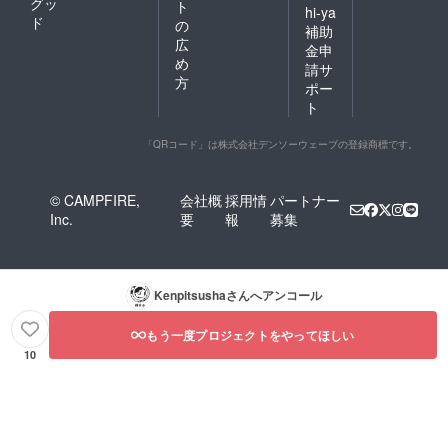
グッ
ト
hi-ya
ド
の
補助
広
金申
め
請サ
方
ポー
ト
「QRコード」は株式会社デンソーウェーブの登録商標です。
© CAMPFIRE,
会社概
採用情
パートナー
Inc.
要
報
募集
Kenpitsusha
さんへアンコール
もう一度プロジェクトをやってほしい
10