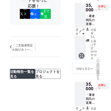
バッグ1
書籍と
合は、
必ず備
の平和に貢
35,
袋 著
なった
応援！
必ず備
LIN
考欄に
在庫な
ポ
シ
献する」。
者ふた
000
『巧拙
し
考欄に
ご希望
円
Eで
りが感
無二』
ス
ェ
ご希望
我々の理想
のクレ
送
・著者
謝の意
ととも
のお名
ジット
ト
ア
とする将来
両氏の
を込め
にお届
る
前をご
名をご
直筆お
て直筆
像は、「気
けいた
記入く
記入く
礼状 ・
で書い
します
ださ
ださ
支援
品の高い創
巻末お
たお礼
（うち1
い）。
者：
い）。
作物を世界
名前ク
状を複
部に著
3人
※巻末
※トー
レジッ
写し
者両氏
中に送り届
には、
お届
ク
ト ・書
て、書
のサイ
け予
「ご支援者限定
あなた
ショー
け、人々と
籍3部
籍と
定：
ンをい
のお名
出版記念トーク
は、
・著者
2019
ともに智慧
なった
たしま
前をク
2020年
ショー」、無事
年12
両氏の
『巧拙
す。為
レジッ
を探究し、
1月に東
こ
に終了！
月
直筆サ
無二』
の
書きの
トいた
京山手
リ
自己が飛躍
イン ・
ととも
タ
有無を
します
線内に
ー
甲野善
にお届
する会社と
ン
選択で
詳細を見る
（掲載
ある会
を
活動報告一覧を
プロジェクトを
紀氏ご
けいた
選
きます
順は、
場での
なる」。
択
愛用江
見る
見る
します
す
が、為
順不同
開催を
る
我々の共有
崎義巳
（うち1
書き有
となり
予定し
35,
氏製作
部に著
りの場
する価値観
ます。
ており
在庫な
八角棒
000
者両氏
し
合は、
必ず備
円
ます。
は、「公正
手裏剣1
のサイ
必ず備
考欄に
※お届
・著者
本 著
と誠実に立
ンをい
考欄に
ご希望
けは、
両氏の
者ふた
たしま
ご希望
のクレ
脚した運
2019年
直筆お
りが感
す。為
のお名
ジット
12月中
営」「独創
礼状 ・
謝の意
書きの
前をご
名をご
支援
旬の予
巻末お