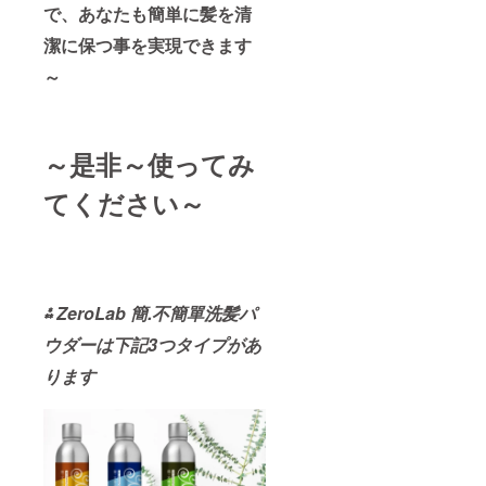
で、あなたも簡単に髪を清
潔に保つ事を実現できます
～
～是非～使ってみ
てください～
⁂
ZeroLab
簡.不簡單
洗髪パ
ウダーは下記3つタイプがあ
ります