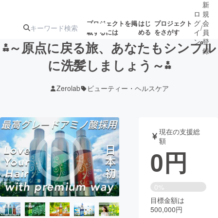
新
ロ
規
グ
会
プロジェクトを掲
はじ
プロジェクト
/
載するには
める
をさがす
イ
員
ン
登
⁂～原点に戻る旅、あなたもシンプル
録
に洗髪しましょう～⁂
人気のプロ
注目のリ
注目の新着プロ
募集終了が近いプ
もうすぐ公開
Zerolab
ビューティー・ヘルスケア
ジェクト
ターン
ジェクト
ロジェクト
されます
アート・写真
音楽
現在の支援総
額
0
円
テクノロジー・ガジェット
ゲーム・サ
映像・映画
書籍・雑誌
0%
目標金額は
500,000円
ビジネス・起業
チャレンジ