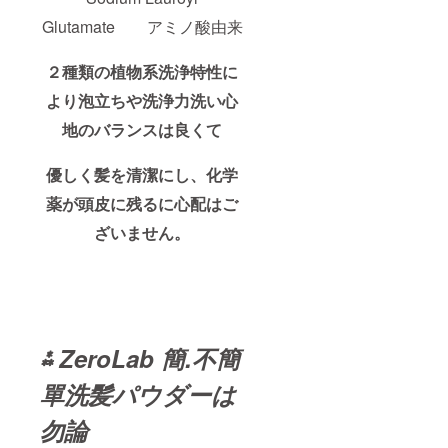
Glutamate アミノ酸由来
２種類の植物系洗浄特性に
より泡立ちや洗浄力洗い心
地のバランスは良くて
優しく髪を清潔にし、化学
薬が頭皮に残るに心配はご
ざいません。
⁂
ZeroLab
簡.不簡
單
洗髪パウダーは
勿論