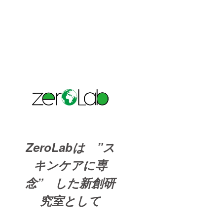
ZeroLabは ”ス
キンケアに専
念” した新創研
究室として