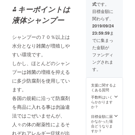
なりま
式
です。
Zero /
す。
⁂ キーポイントは
Below
目標金額に
Zeroの
液体シャンプー
関わらず、
内 商品
3本を送
2019/09/24
ります
23:59:59
ま
ご自由
シャンプーの７０％以上は
に商品3
でに集まっ
本の種
水分となり雑菌が増殖しや
た金額が
類を選
んでく
すい環境です。
ファンディ
ださ
ングされま
い。 台
しかし、ほとんどのシャン
湾から
す。
プーは雑菌の増殖を抑える
発送通
常７～
に多少防腐剤を使用してい
21日程
支援に関するよ
で日本
ます。
くある質問
到着と
なりま
手数料はいく
各国の規範に沿って防腐剤
す。
らかかります
を商品に入れる事は勿論違
か？
法ではごぜいませんが、
目標金額に届
かなかった場
人々の体の耐薬性によるそ
合どうなりま
すか？
れぞれアレルギー症状が出