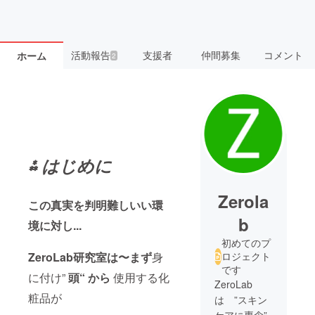
活動報告
支援者
仲間募集
コメント
ホーム
2
⁂
はじめに
Zerola
この真実を判明難しいい環
b
境に対し...
初めてのプ
ZeroLab研究室は〜まず
身
ロジェクト
です
に付け”
頭“ から
使用する化
ZeroLab
粧品が
は ”スキン