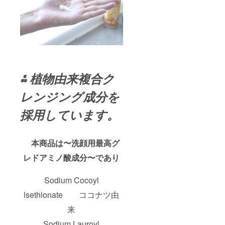
⁂ 植物
由来複合ク
レンジング成分を
採用しています。
本商品は〜洗顔用最高グ
レドアミノ酸成分〜であり
Sodium Cocoyl
lsethionate ココナツ由
来
Sodium Lauroyl