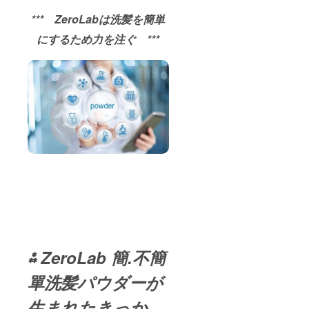
*** ZeroLabは洗髪を簡単
にするため力を注ぐ ***
⁂
ZeroLab 簡.不簡
單洗髪パウダーが
生まれたきっか