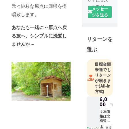
ケアに専念”
元々純粋な原点に回帰を提
した新創研
メッセー
究室として
唱致します。
ジを送る
全てマイナ
スエネル
あなたも一緒に～原点へ戻
ギーをゼロ
る旅へ、シンプルに洗髪し
リターンを
にする事を
ませんか～
コアバ
選ぶ
リューにし
ていきます
目標金額
未達でも
リターン
が届きま
す
(All-in
方式)
6,0
00
円
＃本価
格は北
海道・
本州・
支援