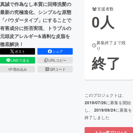
真誠で作為なし本質に回帰洗髪の
支援者数
まちづくり・地域活性化
最新の究極進化、シンプルな原態
0
人
「パウダータイプ」にすることで
有害成分に拒否実現、トラブルの
CAMPFIRE for Social Good
CAMPFIRE Creation
元頭皮アレルギー&過剰な皮脂を
CAMPFIREふるさと納税
machi-ya
コミュニティ
募集終了まで残
徹底解決！
り
ポスト
シェア
終了
LINEで送る
URLコピー
埋め込み
QRコード
このプロジェクトは、
2019/07/26
に募集を開始
し、
2019/09/24
に募集を
終了しました
もう一度プロジェク