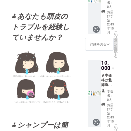
四国・
者：
九州・
0人
沖縄本
お届
⁂
あなたも頭皮の
島まで
け予
国際運
定：
トラブルを経験し
送送料
2019
年10
込み価
こ
月
格で
ていませんか？
の
リ
す。 正
タ
ー
規商
ン
詳細を見る
を
品：１
選
択
５０グ
す
る
ラム/1
10,
本
Regular
000
円
Zero /
＃本価
Oily
格は北
Zero /
海道・
Below
本州・
Zeroの
支援
四国・
内 商品
者：
九州・
1本を送
0人
沖縄本
ります
お届
島まで
ご自由
け予
国際運
に商品1
定：
送送料
2019
本の種
年10
込み価
⁂ シャンプー
は簡
類を選
こ
月
格で
んでく
の
リ