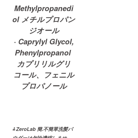
Methylpropanedi
ol メチルプロパン
ジオール
· Caprylyl Glycol,
Phenylpropanol
カプリリルグリ
コール、フェニル
プロパノール
⁂
ZeroLab
簡.不簡單
洗髪パ
ウダーは勿論濃縮しませ