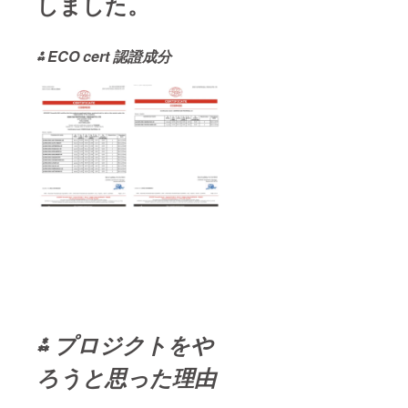
しました。
⁂ ECO cert 認證成分
⁂
プロジクトをや
ろうと思った理由