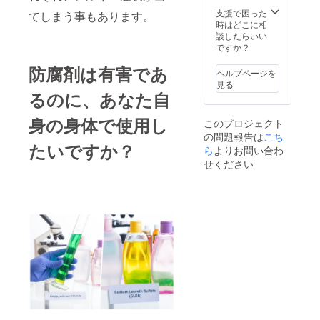
支援で困った
てしまう事もあります。
時はどこに相
談したらいい
ですか？
防腐剤は有害であ
ヘルプページを
見る
るのに、あなた自
身の身体で使用し
このプロジェクト
の問題報告は
こち
たいですか？
ら
よりお問い合わ
せください