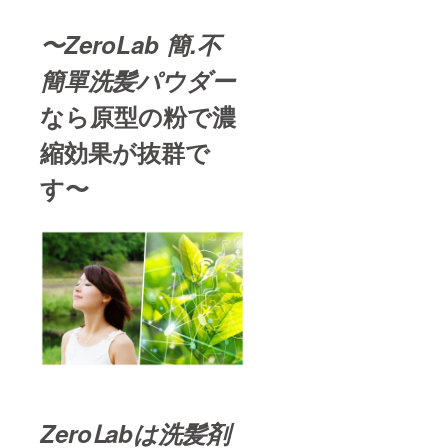
〜ZeroLab
簡.不
簡單
洗髪パウダー
なら原型の粉で濃
縮効果が抜群で
す〜
ZeroⅬabは洗髪剤