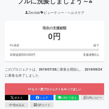
プルに洗髪しましょう～⁂
Zerolab
ビューティー・ヘルスケア
現在の支援総額
0
円
終了
0
%達成
目標金額
500,000
円
支援者数
0
人
このプロジェクトは、
2019/07/26
に募集を開始し、
2019/09/24
に募集を終了しました
もう一度プロジェクトをやってほしい
ポスト
シェア
LINEで送る
URLコピー
埋め込み
QRコード