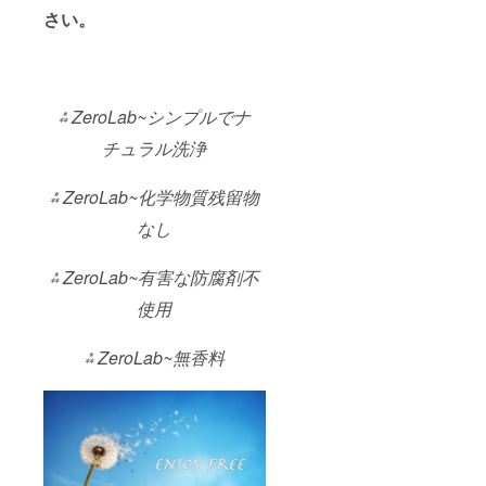
さい。
⁂ ZeroLab~シンプルでナ
チュラル洗浄
⁂ ZeroLab~化学物質残留物
なし
⁂ ZeroLab~有害な防腐剤不
使用
⁂ ZeroLab~無香料