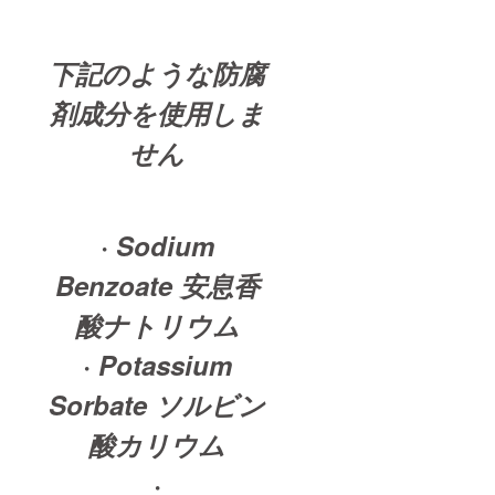
下記のような防腐
剤成分を使用しま
せん
· Sodium
Benzoate 安息香
酸ナトリウム
· Potassium
Sorbate ソルビン
酸カリウム
·