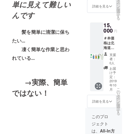
す。 正
ださ
タ
単に見えて難しい
ー
規商
い。 台
ン
詳細を見る
を
品：１
湾から
選
んです
択
５０グ
発送通
す
る
ラム/1
常７～
15,
本
21日程
Regular
000
で日本
円
髪を簡単に清潔に保ち
Zero /
到着と
＃本価
Oily
なりま
たい...
格は北
Zero /
す。
海道・
Below
凄く簡単な作業と思わ
本州・
Zeroの
支援
四国・
れている...
内 商品
者：
九州・
2本を送
0人
沖縄本
ります
お届
島まで
ご自由
け予
国際運
に商品2
定：
→実際、簡単
送送料
2019
本の種
年10
込み価
類を選
こ
月
ではない！
格で
んでく
の
リ
す。 正
ださ
タ
ー
規商
い。 台
ン
詳細を見る
を
品：１
湾から
選
択
５０グ
発送通
す
る
ラム/1
常７～
このプロ
本
21日程
ジェクト
Regular
で日本
Zero /
到着と
は、
All-In方
Oily