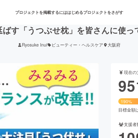
プロジェクトを掲載するには
はじめる
プロジェクトをさがす
延ばす「うつぶせ枕」を皆さんに使っ
Ryosuke Inui
ビューティー・ヘルスケア
大阪府
注目のリターン
注目の新着プロジェクト
募集終了が近いプロジェクト
も
現在の
音楽
舞台・パフォーマンス
95
ゲーム・サービス開発
フード・飲食店
190%
書籍・雑誌出版
アニメ・漫画
目標金額は5
支援者
チャレンジ
ビューティー・ヘルスケ
10