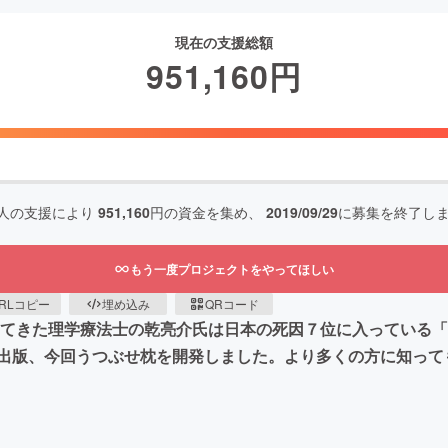
現在の支援総額
951,160
円
人の支援により
951,160
円の資金を集め、
2019/09/29
に募集を終了し
もう一度プロジェクトをやってほしい
RLコピー
埋め込み
QRコード
を見てきた理学療法士の乾亮介氏は日本の死因７位に入っている
出版、今回うつぶせ枕を開発しました。より多くの方に知って