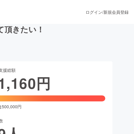
ログイン
/
新規会員登録
て頂きたい！
うすぐ公開されます
支援総額
プロダクト
1,160
円
ファッション
スポーツ
00,000円
数
ア
ソーシャルグッド
9
人