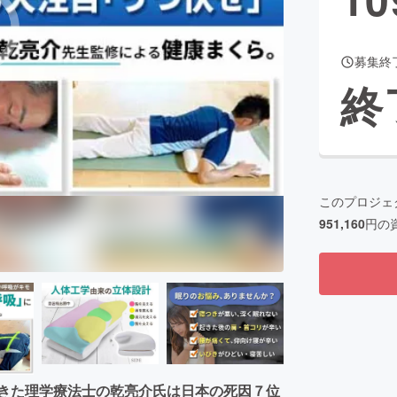
募集終
CAMPFIRE for Social Good
CAMPFIRE Creation
終
CAMPFIREふるさと納税
machi-ya
コミュニティ
このプロジェ
951,160
円の
てきた理学療法士の乾亮介氏は日本の死因７位