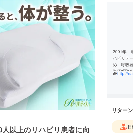
2001年
ハビリテ
め、呼吸
臨床経験を
http://n
傍ら、学
学術領域
食嚥下や
リターン
その中で
齢者の猫
て歩けな
目
00人以上のリハビリ患者に向
喜ぶこと