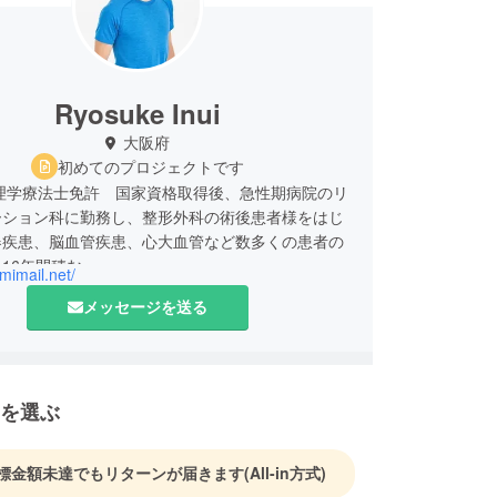
Ryosuke Inui
大阪府
初めてのプロジェクトです
 理学療法士免許 国家資格取得後、急性期病院のリ
ーション科に勤務し、整形外科の術後患者様をはじ
器疾患、脳血管疾患、心大血管など数多くの患者の
16年間積む。
amimail.net/
メッセージを送る
会発表、論文執筆、講演や養成校の非常勤講師など
にも精力的に活動する。（主な研究領域としては摂
呼吸リハビリテーション領域。）
を選ぶ
高齢者の誤嚥性肺炎患者に猫背が多いことから、高
背を伸ばすための研究を通じて、姿勢の改善を通し
かった人が歩けるようになることで、本人や家族が
標金額未達でもリターンが届きます
(All-in方式)
に生きがいを見出す。