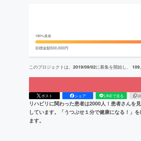
190
%達成
目標金額
500,000
円
このプロジェクトは、
2019/09/02
に募集を開始し、
109
ポスト
シェア
LINEで送る
U
リハビリに関わった患者は2000人！患者さん
しています。「うつぶせ１分で健康になる！」を
ます。