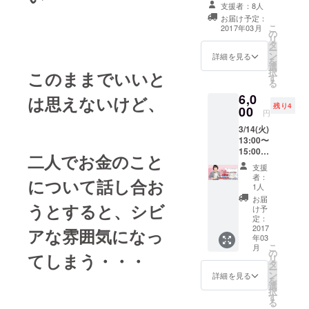
のメッセージ
ナー後に、随時
支援者：8人
幸せの勉強
メール マネバナ
発送する予定で
お届け予定：
ノート２冊（こ
を始めたと
す。
こ
2017年03月
の
の支援によって
リ
ころ、我々
タ
マネバナノート
ー
は人生の目
ン
が２冊新婚夫婦
詳細を見る
を
選
へプレゼントさ
的や目標を
択
このままでいいと
す
れます。） マネ
る
持ち、それ
バナ解説動画視
6,0
は思えないけど、
聴権 完成記念セ
に向かうこ
残り4
00
ミナー動画視聴
円
とでの充実
権 マネバナノー
3/14(火)
感や達成感
トに名前掲載
13:00〜
3/25マネバナ
が必要だと
15:00開
ノート完成記念
二人でお金のこと
知り、他人
催。 マ
セミナー後に、
支援
マを応
の価値観で
随時発送する予
者：
について話し合お
援する
1人
定です。
はなく、自
ファイ
お届
うとすると、シビ
ナン
分の意思で
け予
シャル
定：
コントロー
プラン
2017
アな雰囲気になっ
ルしていく
年03
ナー。
こ
月
川畑明
必要がある
の
てしまう・・・
リ
美先生
タ
ことに気づ
ー
と代表
ン
詳細を見る
を
き、自分に
高田と
選
択
お茶&
す
しかできな
る
ケーキ