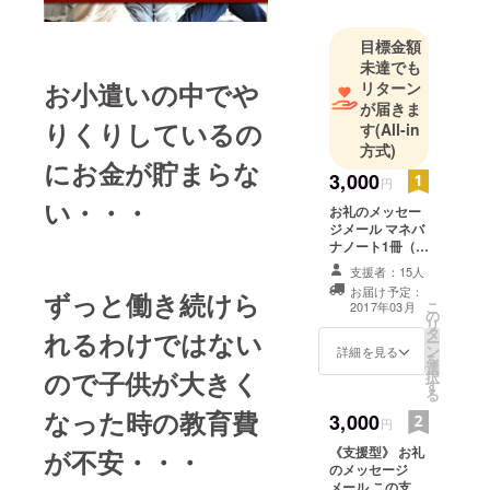
に入り、幸
せな家庭を
目標金額
持つことに
未達でも
憧れる。
お小遣いの中でや
リターン
理想のライ
が届きま
りくりしているの
す
(All-in
フプラン通
方式)
りに、慶応
にお金が貯まらな
義塾大学経
3,000
円
済学部を卒
い・・・
お礼のメッセー
業後、一部
ジメール マネバ
ナノート1冊（こ
上場企業に
の支援によって
支援者：15人
入社。
マネバナノート
お届け予定：
ずっと働き続けら
入社後、金
が１冊新婚夫婦
こ
2017年03月
の
へプレゼントさ
持ち父さ
リ
タ
れます。） マネ
れるわけではない
ー
ん、貧乏父
ン
バナ解説動画視
詳細を見る
を
選
聴権 3/25マネバ
さんを読
ので子供が大きく
択
す
ナノート完成記
み、労働だ
る
念セミナー後
なった時の教育費
けではお金
3,000
に、随時発送す
円
る予定です。
持ちになれ
《支援型》 お礼
が不安・・・
ないと知
のメッセージ
メール この支援