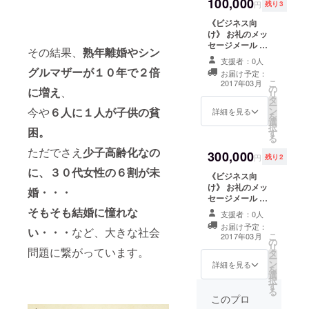
100,000
完成記念セミ
ノートの作
いただきます）
円
残り3
ナー（3/25
3/25マネバナ
り方（集英
《ビジネス向
14:00〜東京都
ノート完成記念
社）、
け》 お礼のメッ
内） アフター
セミナー後に、
セージメール マ
パーティご招待
随時発送する予
その結果、
熟年離婚やシン
ネバナノート３
（3/25
定です。
支援者：0人
週刊女性自
０冊（この支援
18:00〜東京都
グルマザーが１０年で２倍
お届け予定：
によってマネバ
身や本が好
内） マネバナ
こ
2017年03月
の
ナノートが３０
に増え
、
ノートに名前を
きっ！等、
リ
タ
冊新婚夫婦へプ
掲載 マネバナイ
ー
多数のメ
今や
６人に１人が子供の貧
ン
レゼントされま
詳細を見る
ベント共催権
を
選
す。） マネバナ
（マネバナ１時
ディアで取
択
困。
す
解説動画視聴権
間＋御社イベン
る
り上げられ
マネバナノート
ト等） （交通費
ただでさえ
少子高齢化なの
300,000
ている。
完成記念セミ
別途。個別に打
円
残り2
ナー（3/25
ち合わせさせて
に、３０代女性の６割が未
《ビジネス向
14:00〜東京都
いただきます）
現在はマネ
け》 お礼のメッ
内） マネバナ
婚・・・
セージメール マ
ノートに名前掲
バナを通
ネバナノート１
そもそも結婚に憧れな
載 アフターパー
支援者：0人
じ、
００冊（この支
ティご招待
お届け予定：
い・・・
など、大きな社会
援によってマネ
（3/25
こ
2017年03月
の
バナノートが１
18:00〜） マネ
・お金に縛
リ
問題に繋がっています。
タ
００冊新婚夫婦
バナ大学代表高
ー
られず自分
ン
へプレゼントさ
詳細を見る
田の講演権２時
を
選
れます。） マネ
の思うとお
間程度 （交通費
択
す
バナ解説動画視
別途。個別に打
りにチャレ
る
聴権 マネバナ
このプロ
ち合わせさせて
ンジしてい
ノート完成記念