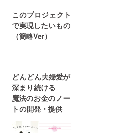
ネバナノー
トの作り
このプロジェクト
方 編集
2016/9 週刊
で実現したいもの
女性自身
2016/9 新
（簡略Ver）
刊.jp 本が好
きっ！
どんどん夫婦愛が
深まり続ける
魔法のお金のノー
トの開発・提供