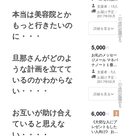
り、
によって新婚夫
支援者：13人
FXをはじめ
婦に２冊 マネ
本当は美容院とか
お届け予定：
とする資産
バナノートがプ
こ
2017年03月
の
レゼントされま
運用を始め
リ
もっと行きたいの
タ
す。
ー
る。
ン
詳細を見る
を
選
に・・・
結婚し、子
択
す
宝にも恵ま
る
5,000
れ、FXでは
円
月に４００
お礼のメッセー
旦那さんがどのよ
ジメール マネバ
万円程の利
ナノート１冊
うな計画を立てて
益を上げ始
（この支援に
支援者：5人
める。
よってマネバナ
いるのかわからな
お届け予定：
ノートが１冊新
こ
2017年03月
の
婚夫婦へプレゼ
リ
理想の生活
い・・・・
タ
ントされま
ー
を手に入れ
ン
す。） マネバナ
詳細を見る
を
選
解説動画視聴権
てきたはず
択
す
マネバナノート
る
なのに、毎
完成記念セミ
お互いが助け合え
6,000
ナー動画視聴権
日が辛く、
円
マネバナノート
精神科に通
ていると思えな
《大切な人にプ
に名前掲載 3/25
レゼントもした
うようにな
マネバナノート
い人向け》 お礼
い・・・・
完成記念セミ
る。