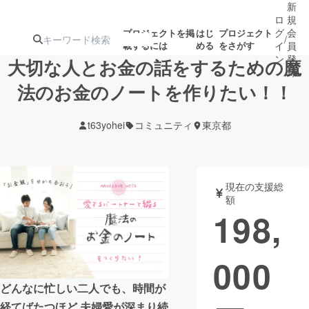
新
ロ
規
グ
会
プロジェクトを掲
はじ
プロジェクト
/
載するには
める
をさがす
イ
員
ン
登
大切な人とお金の話をするための魔
録
法のお金のノートを作りたい！！
人気のプロ
注目のリ
注目の新着プロ
募集終了が近いプ
もうすぐ公開
t63yohei
コミュニティ
東京都
ジェクト
ターン
ジェクト
ロジェクト
されます
アート・写真
音楽
現在の支援総
額
198,
テクノロジー・ガジェット
ゲーム・サ
000
映像・映画
書籍・雑誌
どんなに忙しい二人でも、時間が
ビジネス・起業
チャレンジ
経てばたつほど 夫婦愛が深まり続