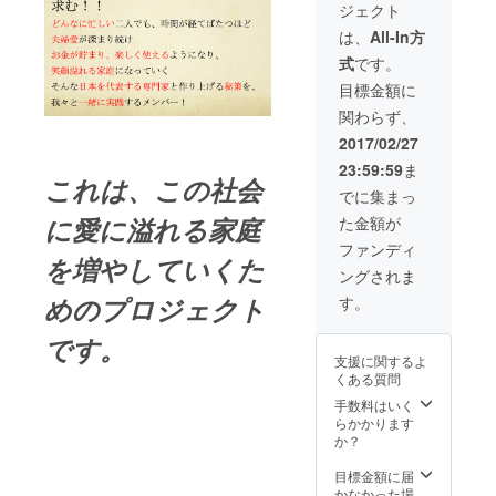
いただきます）
ジェクト
セミナー（3/25
3/25マネバナ
く社会の創
14:00〜東京都
は、
All-In方
ノート完成記念
出
内） マネバナ
セミナー後に、
式
です。
・自分が目
ノートに名前掲
随時発送する予
載 アフターパー
目標金額に
定です。
指す未来に
ティご招待
関わらず、
つながる、
（3/25
18:00〜） マネ
効率的なお
2017/02/27
バナ大学代表高
金の活用の
23:59:59
ま
田の講演権 ２
これは、この社会
仕方の教育
時間程度 （交通
でに集まっ
費別途。個別に
に愛に溢れる家庭
た金額が
打ち合わせさせ
に注力して
ていただきま
ファンディ
を増やしていくた
いる。
す） マネバナ
ングされま
ノートへの広告
めのプロジェクト
掲載 3/25マネバ
す。
ナノート完成記
念セミナー後
です。
に、随時発送す
講演実績
支援に関するよ
る予定です。
くある質問
手数料はいく
2015/12 お
らかかります
金フェスタ
か？
主催 （１
目標金額に届
５０人規
かなかった場