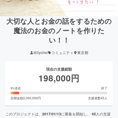
大切な人とお金の話をするための
魔法のお金のノートを作りた
い！！
t63yohei
コミュニティ
東京都
現在の支援総額
198,000
円
終了
9
%達成
目標金額
2,000,000
円
支援者数
45
人
このプロジェクトは、
2017/01/13
に募集を開始し、
45
人の支援