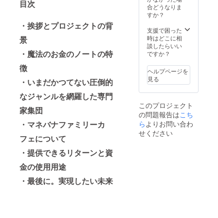
目次
模）
合どうなりま
すか？
2016/3 お金
・挨拶とプロジェクトの背
の大学フェ
支援で困った
スティバル
時はどこに相
景
談したらいい
（３００人
・魔法のお金のノートの特
ですか？
規模）
徴
2016/4 富
ヘルプページを
見る
の教養フェ
・いまだかつてない圧倒的
スティバル
なジャンルを網羅した専門
（５００人
このプロジェクト
家集団
規模）
の問題報告は
こち
・マネバナファミリーカ
ら
よりお問い合わ
せください
メディア掲
フェについて
載実績
・提供できるリターンと資
金の使用用途
2016/9 見え
る化すれば
・最後に。実現したい未来
お金が増え
る！みるみ
る貯まるマ