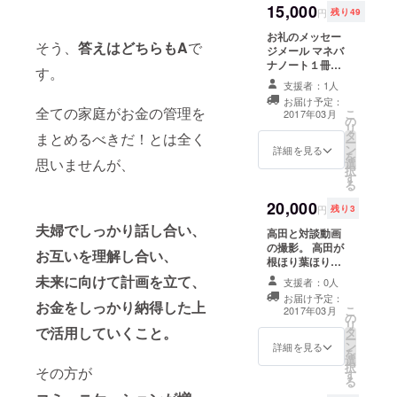
15,000
ナーご招待
礼の
円
残り49
し、代表と
（3/25 14:00〜
メッ
お礼のメッセー
して活動。
東京都内） マネ
セージ
そう、
答えはどちらもA
で
ジメール マネバ
バナノートに名
メール
各講師陣の
ナノート１冊
前掲載 マネバナ
マネバ
す。
共通の伝え
（この支援に
大学２ヶ月無料
ナノー
支援者：1人
よってマネバナ
（３９８０円/
ト1冊
たい本質を
お届け予定：
ノートが１冊新
月） (マネバナ好
（この
全ての家庭がお金の管理を
こ
2017年03月
まとめた
の
婚夫婦へプレゼ
きが集まりお互
支援に
リ
ワークとし
タ
ントされま
まとめるべきだ！とは全く
いの価値観を磨
よって
ー
ン
す。） マネバナ
詳細を見る
き合う会員制
マネバ
て、マネバ
を
思いませんが、
選
解説動画視聴権
サービス) 3/25マ
ナノー
択
ナを生み出
す
マネバナノート
ネバナノート完
トが１
る
完成記念セミ
す。
成記念セミナー
冊新婚
20,000
ナーご招待
後に、随時発送
夫婦へ
円
残り3
（3/25 14:00〜
する予定です。
プレゼ
夫婦でしっかり話し合い、
毎月のセミ
高田と対談動画
東京都内） マネ
ントさ
の撮影。 高田が
バナノートに名
れま
ナーの他
お互いを理解し合い、
根ほり葉ほりあ
前掲載 アフター
す。）
に、３００
なたの経験や想
パーティご招待
未来に向けて計画を立て、
マネバ
支援者：0人
いを聞き出し、
人セミナー
（3/25
ナ解説
お届け予定：
HP、メルマガ、
お金をしっかり納得した上
18:00〜） 3/25
動画視
や５００人
こ
2017年03月
の
SNS等で拡散し
マネバナノート
聴権
リ
セミナー
で活用していくこと。
タ
ていきます。 あ
完成記念セミ
3/25マ
ー
ン
なたのファンを
詳細を見る
ナー後に、随時
等、
ネバナ
を
選
増やすチャンス
発送する予定で
ノート
択
１年間で１
その方が
す
になります。
す。
完成記
る
０００人以
（撮影日等、個
念セミ