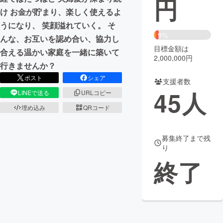
円
け お金が貯まり、楽しく使えるよ
まちづくり・地域活性化
うになり、 笑顔溢れていく。 そ
9%
んな、お互いを認め合い、協力し
目標金額は
CAMPFIRE for Social Good
CAMPFIRE Creation
合える温かい家庭を一緒に築いて
2,000,000円
CAMPFIREふるさと納税
machi-ya
コミュニティ
行きませんか？
ポスト
シェア
支援者数
45
人
LINEで送る
URLコピー
埋め込み
QRコード
募集終了まで残
り
終了