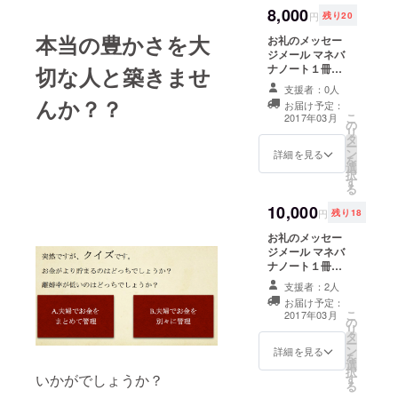
いことをし
会。 東
8,000
円
残り20
京、白
たいと思
本当の豊かさを大
金の川
お礼のメッセー
い、脱サ
畑先生
ジメール マネバ
ラ、起業。
の一軒
ナノート１冊
切な人と築きませ
家に
（この支援に
支援者：0人
て、お
よってマネバナ
んか？？
強みである
お届け予定：
茶会を
ノートが１冊新
こ
2017年03月
オリジナル
開催し
の
婚夫婦へプレゼ
リ
ます。
タ
ントされま
のFX手法を
ー
ホワイ
ン
す。） マネバナ
詳細を見る
を
伝えるべく
トデー
選
解説動画視聴権
択
にちな
コンサル
す
マネバナノート
る
んで、
完成記念セミ
ティングを
10,000
ケーキ
ナーご招待
円
残り18
始め、年間
を用意
（3/25 14:00〜
お礼のメッセー
してお
東京都内） マネ
で３０人以
ジメール マネバ
待ちし
バナノートに名
上の人の資
ナノート１冊
ていま
前掲載 3/25マネ
産運用をサ
（この支援に
すの
バナノート完成
支援者：2人
よってマネバナ
で、 一
記念セミナー後
ポート。
お届け予定：
ノートが１冊新
緒に楽
に、随時発送す
こ
2017年03月
１年後に
の
婚夫婦へプレゼ
しくお
る予定です。
リ
タ
ントされま
金と家
はマネバ
ー
ン
す。） マネバナ
庭の話
詳細を見る
ナ大学（旧
を
選
解説動画視聴権
をしま
択
お金の大
いかがでしょうか？
す
マネバナノート
しょ
る
完成記念セミ
う。 お
学）を発足