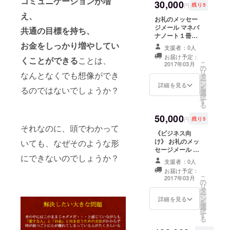
コミュニケーションが増
30,000
別調整）
ナー後
円
残り5
上のメン
に、随
え、
バーに資産
お礼のメッセー
時発送
ジメール マネバ
運用の本質
共通の目標を持ち、
する予
ナノート１冊
定で
を伝える。
（この支援に
お金をしっかり増やしてい
す。
支援者：0人
よってマネバナ
お届け予定：
くことができる
ことは、
ノートが１冊新
より多くの
こ
2017年03月
の
婚夫婦へプレゼ
リ
なんとなくでも想像ができ
人々にマネ
タ
ントされま
ー
ン
す。） マネバナ
詳細を見る
バナの考え
を
るのではないでしょうか？
選
解説動画視聴権
方を伝える
択
す
マネバナノート
る
べく、
完成記念セミ
50,000
ナー（3/25
マネバナラ
円
残り5
14:00〜東京都
それなのに、頭でわかって
ウンジを開
《ビジネス向
内）） アフター
け》 お礼のメッ
いても、なぜそのような形
設。
パーティご招待
セージメール マ
（3/25 18:00〜
２０１６年
にできないのでしょうか？
ネバナノート１
東京都内） マネ
支援者：0人
９月には見
０冊（この支援
バナノートに名
お届け予定：
によってマネバ
前掲載 マネバナ
える化すれ
こ
2017年03月
の
ナノートが１０
大学代表高田と
リ
ばお金が増
タ
冊新婚夫婦へプ
個別にマネバ
ー
える！みる
ン
レゼントされま
詳細を見る
ナ！（１〜２時
を
選
す。） マネバナ
間 Skype or 対
みる貯まる
択
す
解説動画視聴権
面） （日程は個
る
マネバナ
マネバナノート
別に調整させて