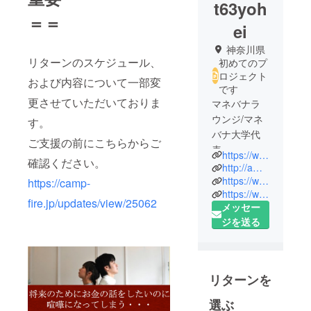
t63yoh
＝＝
ei
神奈川県
リターンのスケジュール、
初めてのプ
ロジェクト
および内容について一部変
です
更させていただいておりま
マネバナラ
ウンジ/マネ
す。
バナ大学代
ご支援の前にこちらからご
表
https://www.facebook.com/groups/710828285759748/
確認ください。
http://ameblo.jp/no1moneycoach/
高田洋平
https://www.facebook.com/manebanalounge/
https://camp-
https://www.facebook.com/yohei.takada.77
fire.jp/updates/view/25062
メッセー
幼少の頃か
ジを送る
らお金持ち
になること
が夢であ
り、
リターンを
いい高校、
大学、会社
選ぶ