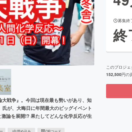
募集終
CAMPFIRE for Social Good
CAMPFIRE Creation
終
CAMPFIREふるさと納税
machi-ya
コミュニティ
このプロジェ
152,500
円の
原論大戦争』。今回は現在最も勢いがあり、知
）氏が、大晦日に年間最大のビッグイベント
と激論を展開!? 果たしてどんな化学反応が生
ピー
埋め込み
QRコード