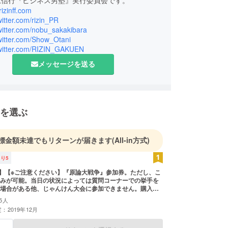
.rizinff.com
twitter.com/rizin_PR
twitter.com/nobu_sakakibara
twitter.com/Show_Otani
/twitter.com/RIZIN_GAKUEN
メッセージを送る
を選ぶ
標金額未達でもリターンが届きます
(All-in方式)
残り
5
】【※ご注意ください】『原論大戦争』参加券。ただし、こ
みが可能。当日の状況によっては質問コーナーでの挙手を
場合がある他、じゃんけん大会に参加できません。購入し
開催地の場所をお伝えいたします。参加者多数の場合、立
5人
能性あり。
：2019年12月