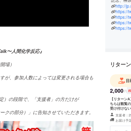
http://jp
https://
https://
https://
https:/
le Talk〜人間化学反応』
リターン
時開場）
すが、参加人数によっては変更される場合も
目
2,000
円
予定）の段階で、「支援者」の方だけが
【リターンA
ちらは観覧の
受け付けない
ークの部分）」に告知させていただきます。
た方にのみ、
支援者：2
ち見になる可
お届け予定