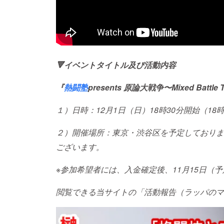
🔻イベントタイトル及び活動内容
『
熱闘塾
presents 原論大戦争〜Mixed Batt
１）日時：12月1日（日）18時30分開始（18
２）開催場所：東京・渋谷区を予定しておりま
ございます。
※参加希望者には、入金確定後、11月15日（
閲覧できる当サイトの「活動報告（ラッパのマ