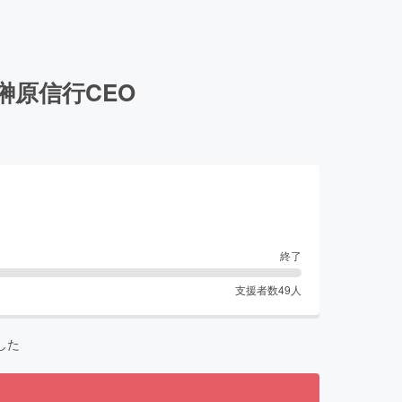
榊原信行CEO
終了
支援者数
49
人
した