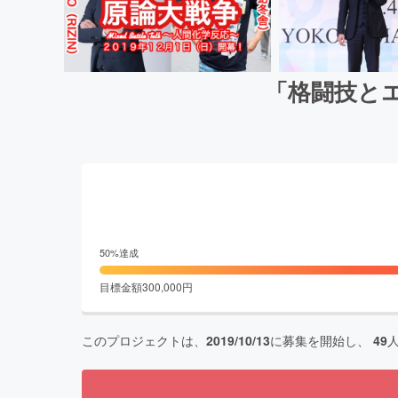
「格闘技とエ
50
%達成
目標金額
300,000
円
このプロジェクトは、
2019/10/13
に募集を開始し、
49