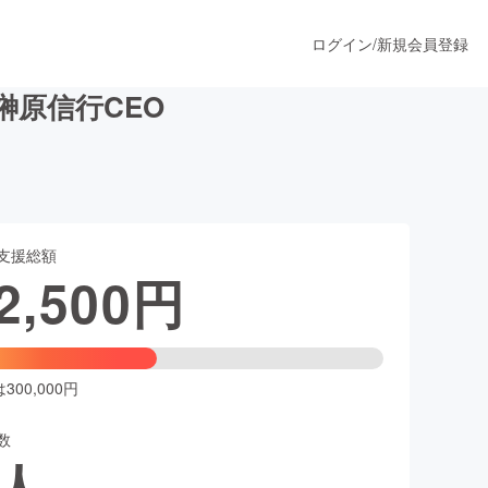
ログイン
/
新規会員登録
榊原信行CEO
うすぐ公開されます
支援総額
プロダクト
2,500
円
ファッション
スポーツ
00,000円
数
ア
ソーシャルグッド
人