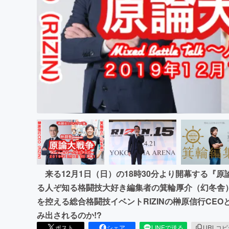
まちづくり・地域活性化
来る12月1日（日）の18時30分より開幕する『
る人ぞ知る格闘技大好き編集者の箕輪厚介（幻冬舎
を控える総合格闘技イベントRIZINの榊原信行CEO
み出されるのか!?
ポスト
シェア
LINEで送る
URLコ