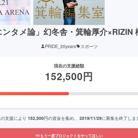
ンタメ論」幻冬舎・箕輪厚介×RIZIN 
PRIDE_20years
スポーツ
現在の支援総額
152,500
円
人の支援により
152,500
円の資金を集め、
2019/11/29
に募集を終了しま
もう一度プロジェクトをやってほしい