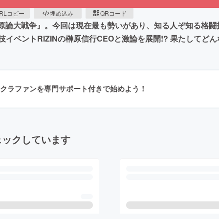
RLコピー
埋め込み
QRコード
る『原論大戦争』。今回は現在最も勢いがあり、知る人ぞ知る格
ベントRIZINの榊原信行CEOと激論を展開!? 果たしてど
クラファンを専門サポート付きで始めよう！
ェックしています