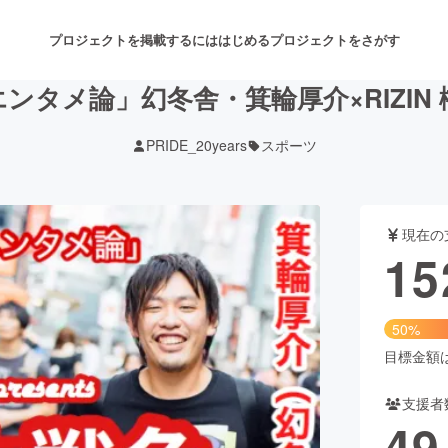
プロジェクトを掲載するには
はじめる
プロジェクトをさがす
ンタメ論」幻冬舎・箕輪厚介×RIZIN 
PRIDE_20years
スポーツ
注目のリターン
注目の新着プロジェクト
募集終了が近いプロジェクト
も
現在の
音楽
舞台・パフォーマンス
15
ゲーム・サービス開発
フード・飲食店
50%
書籍・雑誌出版
アニメ・漫画
目標金額は3
支援者
チャレンジ
ビューティー・ヘルスケ
49