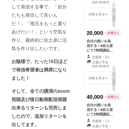
週間)※zoom視聴
こ
2021年08月
の
情報は、改めて
して発信する事で、「自分
リ
タ
お知らせ致しま
ー
ン
す。
詳細を見る
たちも発信して良いん
を
選
択
だ！」「地元をもっと盛り
す
る
あげたい！」という空気を
20,000
円
在庫なし
作り、最終的に佐土原に活
自分の想いを発
信する！■佐土原
気を作り出したいです。
にて1時間講話■
講話動画データ
支援者：5人
丸ごと提供■懇親
お陰様で、たった10日ほど
お届け予定：
会参加■全回数
こ
2021年08月
の
zoom視聴■全回
で発信希望者は満席になり
リ
タ
数動画データ配
ー
ました！
ン
信(後日)※こちら
詳細を見る
を
選
のリターンを希
択
す
望される方は諸
る
そして、全ての講演のzoom
条件があります
40,000
ので、必ず事前
円
在庫なし
視聴及び後日動画配信視聴
にお問い合わせ
自分の想いを発
ください。お問
出来るリターンも完売しま
信する！■佐土原
い合わせ無しで
にて2時間講話■
支援いただいた
したので、追加リターンを
講話動画データ
場合、お受けで
支援者：1人
丸ごと提供■懇親
出してます。
きません。
お届け予定：
会参加■全回数