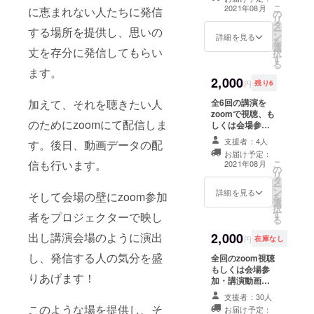
間)それぞれの講
こ
2021年08月
に恵まれない人たちに発信
の
演が終了次第、
リ
タ
視聴サイト情報
ー
する場所を提供し、思いの
ン
をお送りしま
詳細を見る
を
選
す。
丈を存分に発信してもらい
択
す
る
ます。
2,000
円
残り6
全6回の講演を
加えて、それを聴きたい人
zoomで視聴、も
のためにzoomにて配信しま
しくは会場参加
※zoom情報は講
支援者：4人
す。後日、動画データの配
演会が近づいて
お届け予定：
からお知らせし
こ
信も行います。
2021年08月
の
ます。
リ
タ
ー
ン
詳細を見る
そして会場の壁にzoom参加
を
選
択
す
者をプロジェクターで映し
る
2,000
出し講演会場のように演出
円
在庫なし
し、発信する人の気分を盛
全回のzoom視聴
もしくは会場参
りあげます！
加・講演動画の
配信視聴(それぞ
支援者：30人
れの講演終了後1
このような場を提供し、そ
お届け予定：