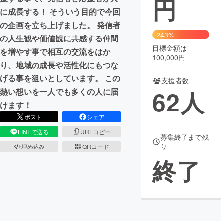
円
に成長する！ そういう目的で今回
まちづくり・地域活性化
の企画を立ち上げました。 発信者
243%
の人生観や価値観に共感する仲間
目標金額は
CAMPFIRE for Social Good
CAMPFIRE Creation
を増やす事で相互の交流をはか
100,000円
CAMPFIREふるさと納税
machi-ya
コミュニティ
り、地域の成長や活性化にもつな
げる事を狙いとしています。 この
支援者数
62
人
熱い想いを一人でも多くの人に届
けます！
ポスト
シェア
LINEで送る
URLコピー
募集終了まで残
り
埋め込み
QRコード
終了