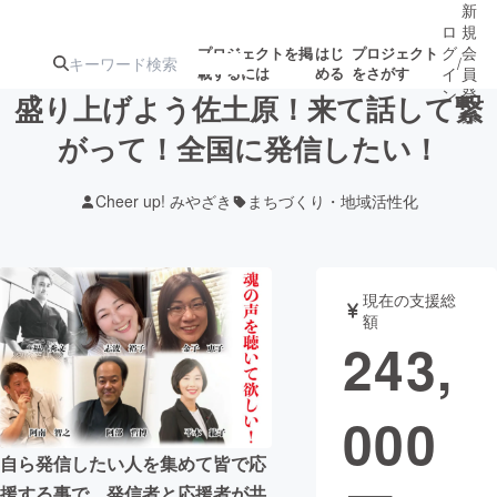
新
ロ
規
グ
会
プロジェクトを掲
はじ
プロジェクト
/
載するには
める
をさがす
イ
員
ン
登
盛り上げよう佐土原！来て話して繋
録
がって！全国に発信したい！
人気のプロ
注目のリ
注目の新着プロ
募集終了が近いプ
もうすぐ公開
Cheer up! みやざき
まちづくり・地域活性化
ジェクト
ターン
ジェクト
ロジェクト
されます
アート・写真
音楽
現在の支援総
額
243,
テクノロジー・ガジェット
ゲーム・サ
000
映像・映画
書籍・雑誌
自ら発信したい人を集めて皆で応
ビジネス・起業
チャレンジ
援する事で、発信者と応援者が共