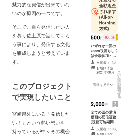
魅力的な発信が出来ていな
全額返金
されます
いのが原因の一つです。
(All-or-
Nothing
そこで、自ら発信したい人
方式)
を募り佐土原で話してもら
500
円
残り38
う事により、発信する文化
いずれか一回の
zoom視聴もしく
を醸成しようと考えていま
は会場参加・講
演動画の配信視
す。
支援者：12人
聴(それぞれの講
お届け予定：
演終了後1週間)※
こ
2021年08月
の
視聴を希望する
リ
タ
発信者の名前を
ー
このプロジェクト
ン
備考欄に必ずお
詳細を見る
を
選
書きください。
択
す
※zoom視聴情報
で実現したいこと
る
は、改めてお知
2,000
らせ致します。
円
全ての回の講演
宮崎県外にいる「発信した
動画の配信視聴
(視聴可能期間
い！」という熱い想いを
は、それぞれの
支援者：10人
持っているが中々その機会
講演終了後1週
お届け予定：