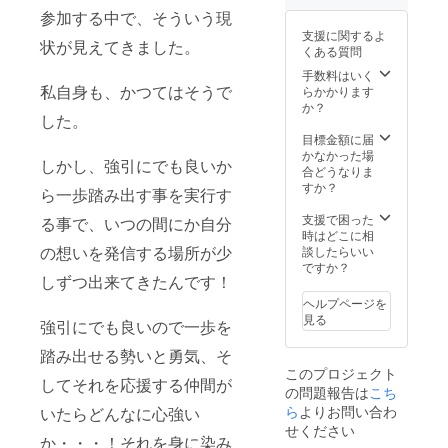
参加する中で、そういう現
支援に関するよ
状が見えてきました。
くある質問
手数料はいく
私自身も、かつてはそうで
らかかります
か？
した。
目標金額に届
かなかった場
しかし、強引にでも良いか
合どうなりま
すか？
ら一歩踏み出す事を実行す
支援で困った
る事で、いつの間にか自分
時はどこに相
の想いを発信する場所が少
談したらいい
ですか？
しずつ出来てきたんです！
ヘルプページを
見る
強引にでも良いので一歩を
踏み出せる勢いと勇気、そ
このプロジェクト
してそれを応援する仲間が
の問題報告は
こち
ら
よりお問い合わ
いたらどんなに心強い
せください
か・・・！それを身に染み