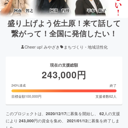
盛り上げよう佐土原！来て話して
繋がって！全国に発信したい！
Cheer up! みやざき
まちづくり・地域活性化
現在の支援総額
243,000
円
終了
243
%達成
目標金額
100,000
円
支援者数
62
人
このプロジェクトは、
2020/12/17
に募集を開始し、
62
人の支援
により
243,000
円の資金を集め、
2021/01/12
に募集を終了しま
した