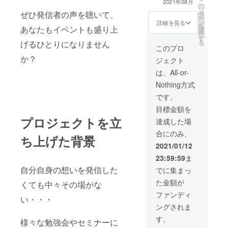
こ
2021年08月
の
zoom視聴■全回
リ
ぜひ発信者の声を聴いて、
タ
数動画データ配
ー
ン
信(後日)※こちら
詳細を見る
を
あなたもイベントも盛り上
選
のリターンを希
択
す
望される方は諸
る
げるひとりになりません
条件があります
このプロ
ので、必ず事前
か？
ジェクト
にお問い合わせ
ください。お問
は、All-or-
い合わせ無しで
Nothing方式
支援いただいた
場合、お受けで
です。
きません。
目標金額を
プロジェクトを立
達成した場
合にのみ、
ち上げた背景
2021/01/12
23:59:59
ま
自分自身の想いを発信した
でに集まっ
た金額が
くても中々その場がな
ファンディ
い・・・
ングされま
す。
様々な勉強会やセミナーに