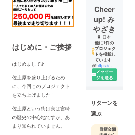
Cheer
up! み
やざき
日本
他に1件の
はじめに・ご挨拶
プロジェク
トを掲載し
ています
はじめまして♪
https://miyazaki-20fes.site/
メッセー
佐土原を盛り上げるため
ジを送る
に、今回このプロジェクト
を立ち上げました！
リターンを
佐土原という街は実は宮崎
選ぶ
の歴史の中心地ですが、あ
まり知られていません。
目標金額
未達なら