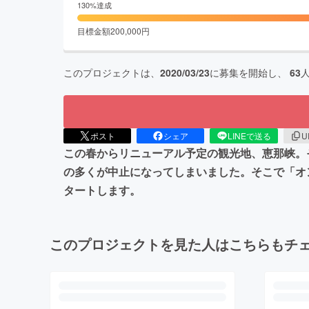
130
%達成
目標金額
200,000
円
このプロジェクトは、
2020/03/23
に募集を開始し、
63
ポスト
シェア
LINEで送る
U
この春からリニューアル予定の観光地、恵那峡。
の多くが中止になってしまいました。そこで「オ
タートします。
このプロジェクトを見た人はこちらもチ