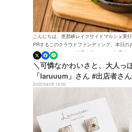
こんにちは、恵那峡レイクサイドマルシェ実行
PRするこのクラウドファンディング、本日の
ございます…！！！涙早く皆さんに、出店者さ
です〜〜〜！！さて、最後の出店者さん紹介、
＼可憐なかわいさと、大人っ
よ風食堂さんでは、恵那市串原に住む猟師さん
「laruuum」さん #出店者さ
作っています。ジビエソーセージ、鹿ドライカレ
2020/04/05 14:00
げた、木製のかっこいい露店販売も魅力的ですよ！
＊＊ クラウドファンディング、今日の24時ま
も"今"届けたい！恵那峡と地元のお店の魅力