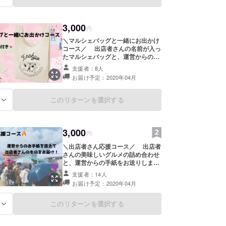
3,000
円
＼マルシェバッグと一緒にお出かけ
コース／ 出店者さんの名前が入っ
たマルシェバッグと、運営からのお
手紙をお送りします。運営からも
支援者：8人
「思ったより丈夫！」と声が上っ
お届け予定：2020年04月
た、普段使いしやすい大きさのバッ
グです！ （サイズ：約
W300xH380xD100mm ※持ち手含
このリターンを選択する
る
むH550mm）
3,000
円
＼出店者さん応援コース／ 出店者
さんの美味しいグルメの詰め合わせ
と、運営からの手紙をお送りしま
す！食で恵那・中津川のお店を応援
支援者：14人
したい方にオススメです。
お届け予定：2020年04月
このリターンを選択する
る