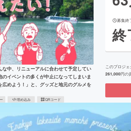
募集終
CAMPFIRE for Social Good
CAMPFIRE Creation
終
CAMPFIREふるさと納税
machi-ya
コミュニティ
このプロジェ
んな中、リニューアルに合わせて予定してい
261,000
円の
他のイベントの多くが中止になってしまいま
を広めよう！」と、グッズと地元のグルメを
ピー
埋め込み
QRコード