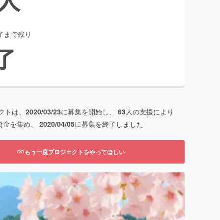
了まで残り
了
クトは、
2020/03/23
に募集を開始し、
63
人の支援により
資金を集め、
2020/04/05
に募集を終了しました
もう一度プロジェクトをやってほしい