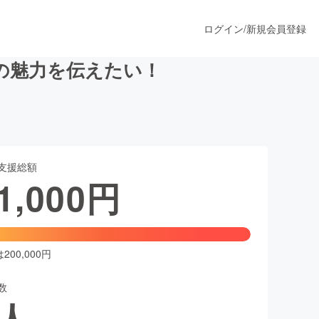
ログイン
/
新規会員登録
の魅力を伝えたい！
うすぐ公開されます
支援総額
プロダクト
1,000
円
ファッション
スポーツ
00,000円
数
ア
ソーシャルグッド
人