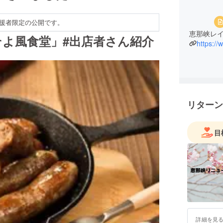
援者限定の公開です。
恵那峡レ
よ風食堂」#出店者さん紹介
https:/
リターン
目
詳細を見