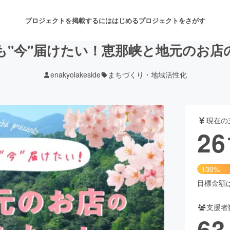
プロジェクトを掲載するには
はじめる
プロジェクトをさがす
も"今"届けたい！恵那峡と地元のお店
enakyolakeside
まちづくり・地域活性化
注目のリターン
注目の新着プロジェクト
募集終了が近いプロジェクト
も
現在の
音楽
舞台・パフォーマンス
26
ゲーム・サービス開発
フード・飲食店
130%
書籍・雑誌出版
アニメ・漫画
目標金額は2
支援者
チャレンジ
ビューティー・ヘルスケ
63