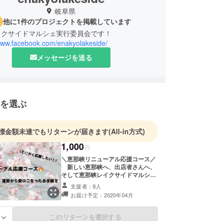
岐阜県
他に1件のプロジェクトを掲載しています
イクサイドマルシェ実行委員会です！
/www.facebook.com/enakyolakeside/
メッセージを送る
を選ぶ
標金額未達でもリターンが届きます
(All-in方式)
1,000
円
＼恵那峡リニューアル応援コース／
新しい恵那峡へ、出店者さんへ、
そして恵那峡レイクサイドマルシェ
チームを応援したい！という方向け
支援者：8人
のコースです。運営から、愛のこ
お届け予定：2020年04月
もったお手紙をお送りします。
このリターンを選択する
る