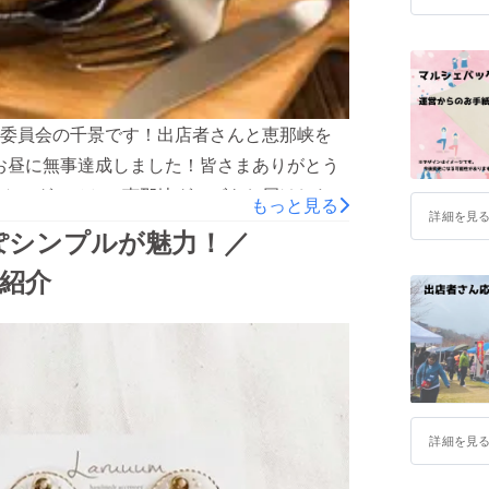
委員会の千景です！出店者さんと恵那峡を
お昼に無事達成しました！皆さまありがとう
んのグルメと、恵那峡グッズをお届けしたい
もっと見る
詳細を見
今回は、恵那の「そよ風食堂」さんです。そ
ぽシンプルが魅力！／
が捕ったイノシシや鹿を使ったジビエ料理を
ん紹介
ーなどがイチオシメニュー♡︎DIYで作り上
詳細は、Instagramをご覧ください〜！
で！ プロジェクト詳細はイベントは延期で
を伝えたい！へお願いします！
詳細を見