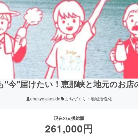
も"今"届けたい！恵那峡と地元のお店
enakyolakeside
まちづくり・地域活性化
現在の支援総額
261,000
円