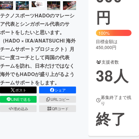
円
まちづくり・地域活性化
テクノスポーツHADOのマレーシ
ア代表とシンガポール代表のサ
CAMPFIRE for Social Good
CAMPFIRE Creation
ポートをしたいと思います。
100%
CAMPFIREふるさと納税
machi-ya
コミュニティ
（HADO × iXA/ANATSUCHI 海外
目標金額は
450,000円
チームサポートプロジェクト）月
に一度コーチとして両国の代表
支援者数
チームを訪れ、日本だけではなく
38
人
海外でもHADOが盛り上がるよう
チームサポートをします。
ポスト
シェア
募集終了まで残
LINEで送る
URLコピー
り
埋め込み
QRコード
終了