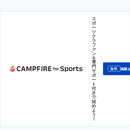
ス
ポ
ー
ツ
ク
ラ
フ
ァ
ン
を
専
門
掲載
無料
サ
ポ
ー
ト
付
き
で
始
め
よ
う
！