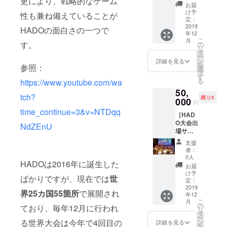
更により、戦略的なゲーム
HADO
シアオ
いませ
お届
WORLD
リジナ
ん。
け予
性も兼ね備えていることが
CUP20
ルTシャ
定：
19ご招
2019
ツ ・
HADOの面白さの一つで
年12
待(12月
HADO
こ
月
中旬) ・
公式T
す。
の
リ
①iXA/A
シャツ
タ
ー
NATSU
大会日
ン
詳細を見る
を
参照：
CHIがイ
程は決
選
択
ベント
まり次
す
る
https://www.youtube.com/wa
に参加
第連絡
50,
or
致しま
tch?
残り5
②HAD
000
す（9月
円
O指導
中に公
time_continue=3&v=NTDqq
［HAD
(1回) ・
開予
O大会出
iXA/AN
定）。
NdZEnU
場サ
ATSUC
ぜひ会
ポート
HIチー
場で
支援
コー
ムス
iXA/AN
者：
ス］ ・
テッ
ATSUC
0人
HADOは2016年に誕生した
HADO
カー ・
HIの応
お届
WORLD
HADO
援をし
け予
ばかりですが、現在では
世
CUP20
公式T
定：
てほし
19ご招
2019
シャツ
いで
界25カ国55箇所
で展開され
年12
待 ・大
・
す！皆
こ
月
会出場
HADO
の
さんの
ており、毎年12月に行われ
リ
までを
公式タ
タ
応援が
ー
サポー
ンブ
ン
る世界大会は今年で4回目の
本当に
詳細を見る
を