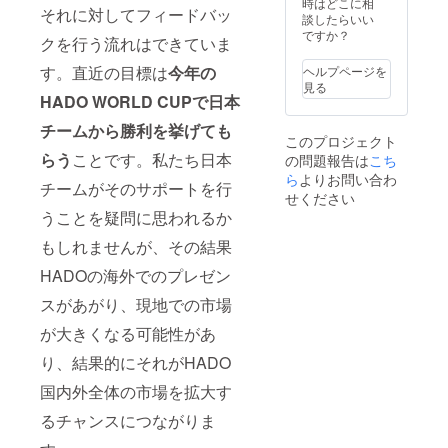
条件な
低3人必
時はどこに相
ント参
それに対してフィードバッ
ど詳細
要で
談したらいい
加や練
を調整
す。そ
ですか？
習指導
クを行う流れはできていま
させて
のた
となる
いただ
め、先
と調整
す。直近の目標は
今年の
ヘルプページを
きま
に3人以
に時間
見る
す。 リ
上一緒
HADO WORLD CUPで日本
がかか
ターン
にプレ
ること
チームから勝利を挙げても
につい
イする
があり
このプロジェクト
て詳し
方がい
ます。
らう
ことです。私たち日本
の問題報告は
こち
く知り
る場合
詳しく
たい、
ら
よりお問い合わ
は、代
はメー
チームがそのサポートを行
もしく
表者に
ルにて
せください
はまず
ご支援
ご相談
うことを疑問に思われるか
は相談
をいた
させて
してみ
だき、
もしれませんが、その結果
いただ
たいと
皆さん
きま
いった
HADOの海外でのプレゼン
の中で
す。
場合は
分割す
スがあがり、現地での市場
DMでご
ると
連絡い
いった
が大きくなる可能性があ
ただけ
使い方
ればと
も可能
り、結果的にそれがHADO
思いま
です
す！
（その
国内外全体の市場を拡大す
場合リ
るチャンスにつながりま
ターン
のグッ