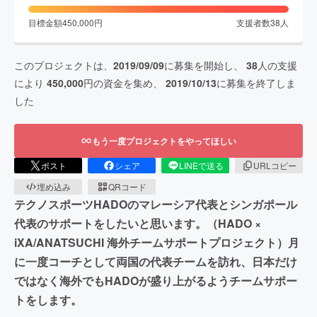
目標金額
450,000
円
支援者数
38
人
このプロジェクトは、
2019/09/09
に募集を開始し、
38
人の支援
により
450,000
円の資金を集め、
2019/10/13
に募集を終了しま
した
もう一度プロジェクトをやってほしい
ポスト
シェア
LINEで送る
URLコピー
埋め込み
QRコード
テクノスポーツHADOのマレーシア代表とシンガポール
代表のサポートをしたいと思います。（HADO ×
iXA/ANATSUCHI 海外チームサポートプロジェクト）月
に一度コーチとして両国の代表チームを訪れ、日本だけ
ではなく海外でもHADOが盛り上がるようチームサポー
トをします。