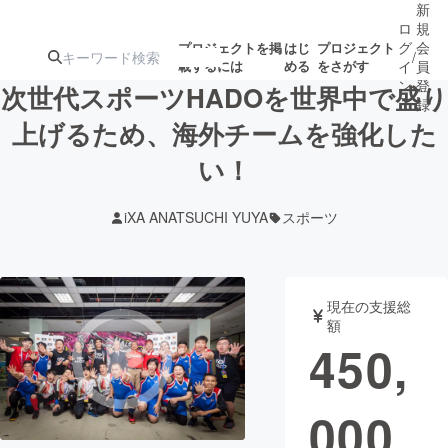
新
ロ
規
グ
会
プロジェクトを掲
はじ
プロジェクト
/
載するには
める
をさがす
イ
員
ン
登
次世代スポーツHADOを世界中で盛り
録
上げるため、海外チームを強化した
い！
人気のプロ
注目のリ
注目の新着プロ
募集終了が近いプ
もうすぐ公開
ジェクト
ターン
ジェクト
ロジェクト
されます
iXA ANATSUCHI YUYA
スポーツ
アート・写真
音楽
現在の支援総
テクノロジー・ガジェット
ゲーム・サ
額
450,
映像・映画
書籍・雑誌
000
ビジネス・起業
チャレンジ