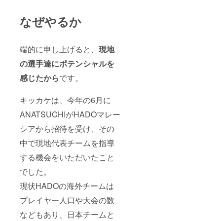
なって
いきま
す。（8
なぜやるか
月時
点） ※
備考欄
端的に申し上げると、
現地
に目指
すレベ
の選手達にポテンシャルを
ル等の
希望を
感じたから
です。
お聞か
せくだ
さい こ
キッカケは、今年の6月に
の機会
にぜひ
ANATSUCHIがHADOマレー
HADO
シアから招待を受け、その
プレイ
ヤーに
中で現地代表チームを指導
なりま
せん
する機会をいただいたこと
か！？
でした。
現状HADOの海外チームは
プレイヤー人口や大会の数
などもあり、日本チームと