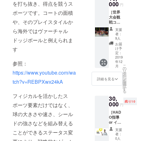
シアオ
000
を打ち抜き、得点を競うス
円
リジナ
［世界
ポーツです。コートの面積
ルTシャ
大会観
ツ ・
や、そのプレイスタイルか
戦コー
HADO
ス］ ・
公式リ
支援
ら海外ではヴァーチャル
感謝の
ストバ
者：
気持ち
ンド
9人
ドッジボールと例えられま
を込め
HADO
お届
たお礼
マレー
け予
す
のメー
シアス
定：
ル ・
2019
タッフ
年12
HADO
参照：
やマ
こ
月
WORLD
レーシ
の
リ
https://www.youtube.com/wa
CUP20
ア青年
タ
ー
19ご招
スポー
ン
詳細を見る
を
tch?v=REBPXwx24kA
待(12月
ツ庁大
選
択
中旬予
臣着用
す
る
定) ・
の
フィジカルを活かしたス
30,
TEAM
HADOT
残り10
iXA オ
000
シャツ
ポーツ要素だけではなく、
円
リジナ
です！
［HAD
ルチー
日本で
球の大きさや速さ、シール
O指導
ムス
はまだ
or イベ
ドの強さなどを組み替える
テッ
ANATS
ント参
カー ・
UCHIに
支援
ことができるステータス変
加コー
HADO
しか出
者：
ス］ ・
マレー
回って
0人