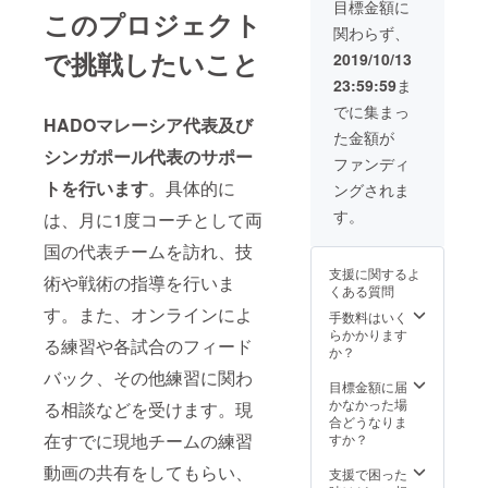
ステッ
サポー
す。）
目標金額に
このプロジェクト
カー ・
トを行
②HAD
関わらず、
HADO
わせて
O指導は
公式T
で挑戦したいこと
頂きま
渋谷、
2019/10/13
シャツ
す。
新宿、
23:59:59
ま
大会や
（交通
両国、
イベン
費・練
セン
でに集まっ
HADOマレーシア代表及び
トの際
習費は
ター北
た金額が
にスポ
負担し
等の
シンガポール代表のサポー
ンサー
て頂き
HADO
ファンディ
ロゴを
ま
体験施
トを行います
。具体的に
ングされま
身につ
す。）
設で行
けた
サポー
いま
す。
は、月に1度コーチとして両
り、
ト内容
す。
SNS等
は ・基
国の代表チームを訪れ、技
（交通
で随時
本動作
費・練
支援に関するよ
紹介を
術や戦術の指導を行いま
指導 ・
習費は
くある質問
させて
戦術指
負担し
す。また、オンラインによ
頂きま
導 ・そ
手数料はいく
ていた
す。
の他試
らかかります
だきま
る練習や各試合のフィード
メール
合で勝
か？
す） ※
にて連
つため
他メン
バック、その他練習に関わ
絡をさ
に必要
目標金額に届
バーの
せてい
なこと
かなかった場
日程の
る相談などを受けます。現
ただ
※試合に
合どうなりま
都合に
き、ス
在すでに現地チームの練習
出場す
すか？
つき、
ポン
るため
全員で
動画の共有をしてもらい、
サード
には最
支援で困った
のイベ