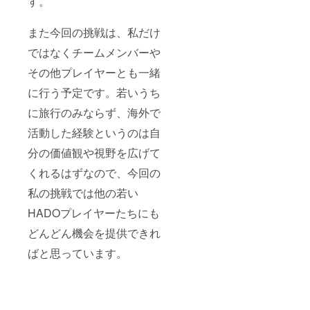
す。
ズや大
会への
ご招待
また今回の挑戦は、私だけ
は1名さ
ま分と
ではなくチームメンバーや
なりま
す） ※
その他プレイヤーとも一緒
大会は
ほぼ毎
に行う予定です。若いうち
週末、
に旅行のみならず、海外で
初心者
レベル
活動した経験というのは自
から
トップ
分の価値観や視野を広げて
レベル
まで幅
くれるはずなので、今回の
広く開
催され
私の挑戦では他の若い
てお
HADOプレイヤーたちにも
り、優
勝報酬
どんどん機会を提供できれ
の幅も1
万から
ばと思っています。
100万と
レベル
が上が
るほど
高額に