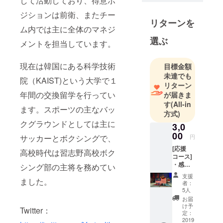
して活動しており、得意ポ
ジションは前衛、またチー
リターンを
ム内では主に全体のマネジ
選ぶ
メントを担当しています。
現在は韓国にある科学技術
目標金額
未達でも
院（KAIST)という大学で１
リターン
年間の交換留学を行ってい
が届きま
す
(All-in
ます。スポーツの主なバッ
方式)
クグラウンドとしては主に
3,0
00
円
サッカーとボクシングで、
[応援
高校時代は習志野高校ボク
コース]
・感謝
シング部の主将を務めてい
の気持
支援
ちを込
ました。
者：
めたお
5人
礼の
お届
メール
け予
Twitter：
・
定：
iXA/AN
2019