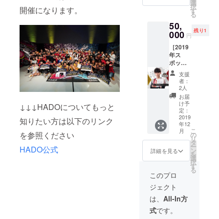
ト ・
ラー ・
選
力にな
択
HADO
開催になります。
HADO
す
りま
る
マレー
公式リ
す。
50,
シアオ
ストバ
HADO
残り1
リジナ
000
ンド
マレー
円
ルTシャ
①HAD
シアオ
［2019
ツ ・
Oプレイ
リジナ
年ス
TEAM
ヤーと
ルTシャ
ポット
iXA オ
して日
ツも着
スポン
リジナ
本・世
て、海
支援
サー
ルス
界各地
外チー
者：
コー
テッ
のARス
2人
ムも応
ス］ ・
カー ・
ポーツ
援して
お届
2019
HADO
関連の
け予
くださ
↓↓↓HADOについてもっと
シーズ
公式T
定：
イベン
い！
ンス
2019
シャツ
トや自
知りたい方は以下のリンク
年12
ポット
・
主開催
こ
月
スポン
を参照ください
HADO
の
のイベ
リ
サー(個
公式リ
タ
ントな
ー
HADO公式
人) ・
ストバ
ン
どに参
詳細を見る
を
HADO
ンド 月
選
加致し
択
WORLD
に複数
す
ます。
る
CUP20
回行わ
（交通
このプロ
19ご招
れる、
費・練
ジェクト
待 ・
HADO
習費は
TEAM
の大会
負担し
は、
All-In方
iXAオリ
へ参加
て頂き
式
です。
ジナル
までの
ま