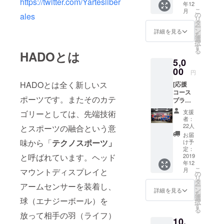
https://twitter.com/Yartesliber
年12
ATSUC
こ
月
HIオリ
の
ales
リ
ジナル
タ
ー
チーム
ン
詳細を見る
を
ステッ
選
択
カー ・
す
る
HADOとは
HADO
5,0
公式リ
ストバ
00
円
ンド
HADOとは全く新しいス
[応援
コース
ポーツです。またそのカテ
プラス]
・感謝
支援
ゴリーとしては、先端技術
の気持
者：
ちを込
22人
とスポーツの融合という意
めたお
お届
礼の
味から「
テクノスポーツ」
け予
メール
定：
・
2019
と呼ばれています。ヘッド
年12
TEAM
こ
月
マウントディスプレイと
iXAオリ
の
リ
ジナル
タ
アームセンサーを装着し、
ー
チーム
ン
詳細を見る
を
ステッ
選
球（エナジーボール）を
択
カー ・
す
る
HADO
放って相手の羽（ライフ）
10,
マレー