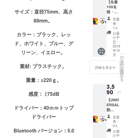
【先着
円)
100名
2.Red(2
サイズ：直径75mm、高さ
様・早
990円)
割
3.Silver
支援
88mm。
45％OF
(2990
者：
F】【送
円)
1人
料も無
4.Blue(
お届
カラー：ブラック、レッ
料で
2990)
け予
す】 ス
5.Green
定：
ド、ホワイト、ブルー、グ
ピー
2019
(2990)
年10
カーカ
リーン、イエロー。
(Sanag
こ
月
ラーオ
X6 ワイ
の
リ
プショ
ヤレス
タ
ー
素材: プラスチック。
ン： 色
スピー
ン
詳細を見る
を
を選び
カー )
選
択
くださ
セット
す
重量：±220ｇ。
る
い:
内容：
3,5
1.Black
・
(3290
90
Sanag
円
感度： ≥75dB
円)
X6ワイ
【UNIV
2.Red(3
ヤレス
ERSAL
290円)
スピー
ドライバー：40ｍｍトップ
割
3.Silver
カー1個
40％OF
(3290
ドライバー
・
支援
F】【送
円)
Sanag
者：
料も無
4.Blue(
X6 ソ
0人
料で
Bluetooth バージョン：5.0
3290)
フトハ
お届
す】 ス
5.Green
ンドホ
け予