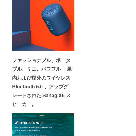
円 割引
壊れた
ます。
価格：
場合、
￥3590
新製品
税込 送
をお客
料：無
様にお
郵送：
送り致
国際郵
しま
送 ・保
す。 ・
証書 ・
壊れた
保証期
製品を
間は1年
株式会
間と
社
ファッショナブル、ポータ
なって
OLYMP
おりま
US
ブル、ミニ、パワフル 、屋
す。 ・
MONS
※ご注意
にお送
内および屋外のワイヤレス
!1年間
る必要
以内に
があり
Bluetooth 5.0 、
アップグ
製品が
ます。
壊れた
レードされた Sanag X6 ス
場合、
ピーカー。
新製品
をお客
様にお
送り致
しま
す。 ・
壊れた