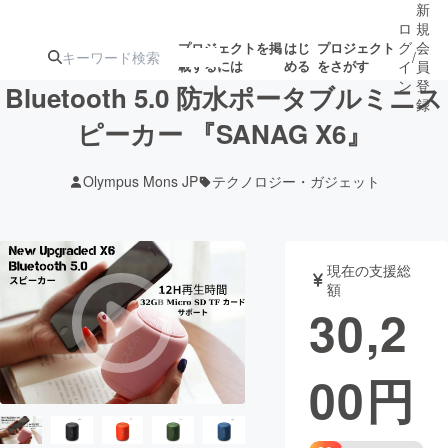
新
ロ
規
グ
会
プロジェクトを掲
はじ
プロジェクト
/
載するには
める
をさがす
イ
員
ン
登
Bluetooth 5.0 防水ポータブルミニス
録
ピーカー 『SANAG X6』
人気のプロ
注目のリ
注目の新着プロ
募集終了が近いプ
もうすぐ公開
Olympus Mons JP
テクノロジー・ガジェット
ジェクト
ターン
ジェクト
ロジェクト
されます
アート・写真
音楽
現在の支援総
額
30,2
テクノロジー・ガジェット
ゲーム・サ
00
円
映像・映画
書籍・雑誌
ビジネス・起業
チャレンジ