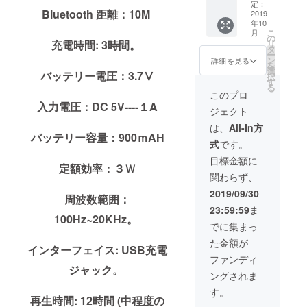
ピー
(3290)
定：
ルダー
Bluetooth 距離：10M
カーカ
2019
(Sanag
個 ・充
年10
ラーオ
X6 ワイ
電用
こ
月
プショ
ヤレス
の
USB
充電時間: 3時間。
リ
ン： 色
スピー
タ
ケーブ
ー
を選び
カー )
ン
ル 1個
詳細を見る
を
くださ
セット
選
・ユー
バッテリー電圧：3.7Ⅴ
択
い:
内容：
す
ザーマ
る
1.Black
・
ニュア
このプロ
(3590
Sanag
1個(日
入力電圧：DC 5V----１A
ジェクト
円)
X6ワイ
本語、
2.Red(3
ヤレス
英語、
は、
All-In方
590円)
バッテリー容量：900ｍAH
スピー
中国
式
です。
3.Silver
カー1個
語）
(3590
・
※50%O
目標金額に
定額効率：３Ｗ
円)
Sanag
FF／定
関わらず、
4.Blue(
X6ソフ
価5990
3590)
トハン
円
2019/09/30
周波数範囲：
5.Green
ドホル
→2990
23:59:59
ま
(3590)
ダー個
円 割引
100Hz~20KHz。
(Sanag
・充電
価格：
でに集まっ
X6 ワイ
用USB
￥2990
た金額が
ヤレス
ケーブ
税込 送
インターフェイス: USB充電
スピー
ル 1個
料：無
ファンディ
カー )
・ユー
ジャック。
郵送：
ングされま
セット
ザーマ
国際郵
内容：
ニュア
送 ・保
す。
再生時間: 12時間 (中程度の
・
1個(日
証書 ・