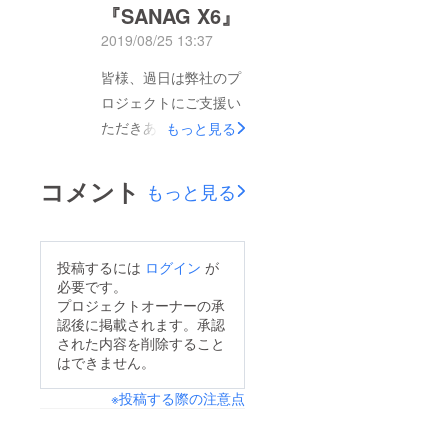
さい。さて、この度は
『SANAG X6』
新しいプロジェクトの
2019/08/25 13:37
お知らせをしたく連絡
皆様、過日は弊社のプ
差し上げました。今回
ロジェクトにご支援い
も自信をもってご紹介
ただきありがとうござ
もっと見る
する商品です。ぜひご
います。すでに商品が
覧くださいませ。
お手元に届いた方は、
①Bluetooth 5.0 防水
コメント
もっと見る
楽しんでいただけてい
ポータブルミニスピー
るでしょうか。商品に
カー 『SANAG X6』
ついてご質問のある方
アウトドアにも最適、
投稿するには
ログイン
が
はお気軽にご連絡くだ
軽くて便利なスピー
必要です。
さい。さて、この度は
プロジェクトオーナーの承
カーです。
認後に掲載されます。承認
新しいプロジェクトの
https://camp-
された内容を削除すること
お知らせをしたく連絡
fire.jp/projects/view/18
はできません。
差し上げました。今回
7545②CVC8ノイズ除
※投稿する際の注意点
も自信をもってご紹介
去 QUALCOMN最新
する商品です。ぜひご
チップセット搭載ワイ