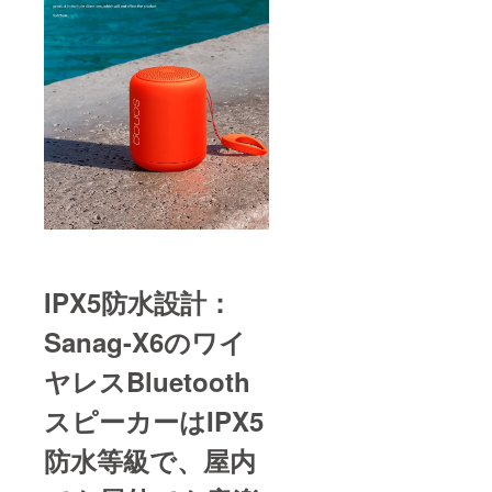
製品を
株式会
社
OLYMP
US
MONS
にお送
る必要
があり
ます。
IPX5防水設計：
Sanag-X6のワイ
ヤレスBluetooth
スピーカーはIPX5
防水等級で、屋内