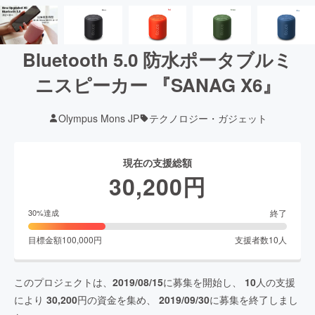
Bluetooth 5.0 防水ポータブルミ
ニスピーカー 『SANAG X6』
Olympus Mons JP
テクノロジー・ガジェット
現在の支援総額
30,200
円
終了
30
%達成
目標金額
100,000
円
支援者数
10
人
このプロジェクトは、
2019/08/15
に募集を開始し、
10
人の支援
により
30,200
円の資金を集め、
2019/09/30
に募集を終了しまし