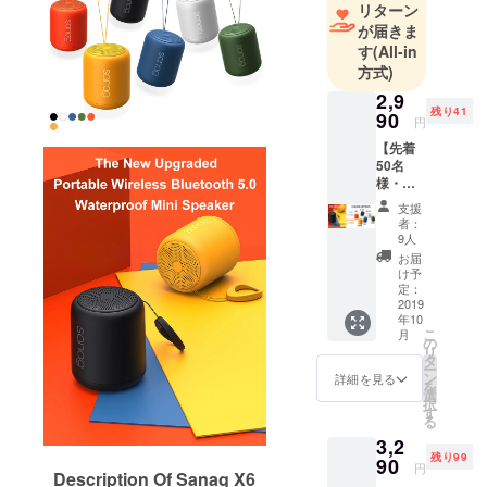
リターン
が届きま
す
(All-in
方式)
2,9
残り41
90
円
【先着
50名
様・
CAMPF
支援
IRE特別
者：
50％OF
9人
F】【送
お届
料も無
け予
料で
定：
す】 ス
2019
年10
ピー
こ
月
カーカ
の
リ
ラーオ
タ
ー
プショ
ン
詳細を見る
を
ン： 色
選
択
を選び
す
る
くださ
3,2
い:
残り99
1.Black
90
円
Description Of Sanag X6
(2990