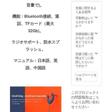
Sanag
本語、
保証期
音量で)。
X6ワイ
英語、
間は1年
支援に関するよ
ヤレス
中国
間と
くある質問
スピー
語）
なって
機能：Bluetooth接続、通
カー1個
※45%O
手数料はいく
おりま
・
FF／定
らかかります
す。 ・
話、TFカード（最大
Sanag
価5990
か？
※ご注意
X6ソフ
円
32Gb)。
!1年間
トハン
→3290
目標金額に届
以内に
ドホル
円 割引
かなかった場
製品が
ダー個
ラジオサポート、防水スプ
価格：
合どうなりま
壊れた
・充電
￥3290
すか？
場合、
ラッシュ。
用USB
税込 送
新製品
ケーブ
料：無
支援で困った
をお客
ル 1個
郵送：
時はどこに相
様にお
マニュアル：日本語、英
・ユー
国際郵
談したらいい
送り致
ザーマ
送 ・保
ですか？
しま
語、中国語
ニュア
証書 ・
す。 ・
1個(日
保証期
壊れた
ヘルプページを
本語、
間は1年
製品を
見る
英語、
間と
株式会
中国
なって
社
語）
おりま
OLYMP
このプロジェクト
※40%O
す。 ・
US
の問題報告は
こち
FF／定
※ご注意
MONS
価5990
ら
よりお問い合わ
!1年間
にお送
円
以内に
る必要
せください
→3590
製品が
があり