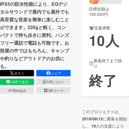
30%
IPX5の防水性能により、EQデジ
目標金額は
まちづくり・地域活性化
タルサウンドで屋内でも屋外でも
100,000円
高音質な音楽を簡単に楽しむこと
ができます。220gと軽く、コン
支援者数
CAMPFIRE for Social Good
CAMPFIRE Creation
10
人
パクトで持ち歩きに便利。ハンズ
CAMPFIREふるさと納税
machi-ya
コミュニティ
フリー通話で電話も可能です。お
部屋の中ではもちろん、キャンプ
や釣りなどアウトドアのお供に
募集終了まで残
も。
り
終了
ポスト
シェア
LINEで送る
URLコピー
埋め込み
QRコード
このプロジェクトは、
2019/08/15
に募集を開始
し、
10
人の支援により