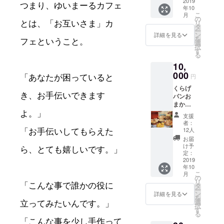
自家製
2019
は、一
つまり、ゆいまーるカフェ
年10
パン
度冷凍
こ
月
と、体
したも
の
リ
とは、「お互いさま」カ
喜ぶ手
のを
タ
ー
作りデ
クール
ン
詳細を見る
を
リのワ
フェということ。
便でお
選
択
ンプ
届けい
す
る
レート
たしま
10,
です♫
す。
有効期
000
円
「あなたが困っていると
限 2020
くらげ
年12月
き、お手伝いできます
パンお
31日 場
まかせ
所
パン
cotono
よ。」
支援
セット
wa (沖
者：
＋オリ
縄県北
12人
「お手伝いしてもらえた
ジナル
中城村)
お届
リース
交通費
け予
ら、とても嬉しいです。」
♡ パン
や沖縄
定：
セット
2019
の滞在
年10
の中身
費はご
こ
月
は、く
自身で
の
リ
らげパ
御負担
タ
「こんな事で誰かの役に
ー
ンのオ
いただ
ン
詳細を見る
を
リジナ
きま
選
立ってみたいんです。」
択
ルパン
す。
す
る
数種類
「こんな事を少し手作って
をご用