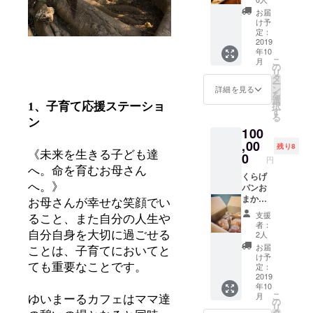
わせ
らげパ
みを詰
お届
セット
ン特製
め込ん
け予
＋オリ
の、自
定：
だオリ
ジナル
2019
家製焼
ジナル
年10
リース
き菓子
のドラ
こ
月
＋
が楽し
の
イフラ
リ
cotono
める
タ
ワー
ー
waラン
チャン
ン
リース
詳細を見る
を
チペア
ス♫ ス
選
をお作
択
1、子育て応援ステーショ
ご招
コーン
す
りいた
る
待！ パ
やマ
ン
しま
100
ンセッ
フィ
す。 デ
トの中
,00
ン、人
ザイン
残り8
身は、
《未来を生きる子ども達
気のお
0
や花の
円
くらげ
野菜
種類
へ。命を育むお母さん
パンの
くらげ
ケーキ
は、お
へ。》
オリジ
パンお
などを
まかせ
ナルパ
まかせ
ご用意
となり
お母さんが幸せな笑顔でい
ン数種
パン
する予
ますの
支援
ること、また自分の人生や
類と、
セット1
定で
で、ご
者：
焼き菓
年間の
す。 県
了承く
2人
自分自身を大切に過ごせる
子数種
定期便
外の方
ださい
お届
ことは、子育てにおいてと
類をご
をお届
へは、
＾＾
け予
用意い
けしま
一度冷
定：
ても重要なことです。
たしま
す♫ く
2019
凍した
年10
す。 く
らげパ
ものを
こ
月
らげパ
ンおま
ゆいまーるカフェはママ達
クール
の
リ
ン特製
かせ
便でお
タ