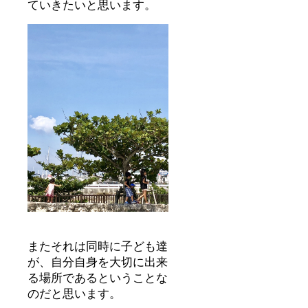
ていきたいと思います。
御負担
月〜
いただ
2020年
きま
10月ま
す。
での一
年間
またそれは同時に子ども達
が、自分自身を大切に出来
る場所であるということな
のだと思います。