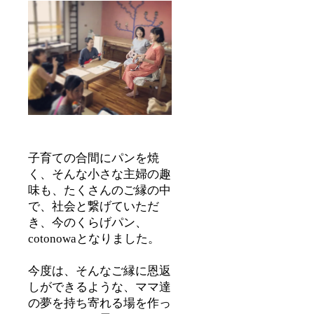
waラン
時期の
チは大
スペ
切に育
シャル
てた酵
なパン
母で焼
をご用
いた自
意いた
家製パ
しま
ンと、
す。 ど
体喜ぶ
んなパ
手作り
ンに出
デリの
会える
ワンプ
かは、
レート
毎回の
です♫
お楽し
子育ての合間にパンを焼
有効期
みです
く、そんな小さな主婦の趣
限 2020
♡ 県外
年12月
の方へ
味も、たくさんのご縁の中
31日 場
は、一
で、社会と繋げていただ
所
度冷凍
cotono
したも
き、今のくらげパン、
wa (沖
のを
cotonowaとなりました。
縄県北
クール
中城村)
便でお
交通費
届けい
今度は、そんなご縁に恩返
や沖縄
たしま
しができるような、ママ達
の滞在
す。 期
費はご
間 2019
の夢を持ち寄れる場を作っ
自身で
年10