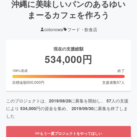
沖縄に美味しいパンのあるゆい
まーるカフェを作ろう
cotonowa
フード・飲食店
現在の支援総額
534,000
円
終了
106
%達成
目標金額
500,000
円
支援者数
57
人
このプロジェクトは、
2019/08/28
に募集を開始し、
57
人の支援
により
534,000
円の資金を集め、
2019/09/30
に募集を終了しま
した
もう一度プロジェクトをやってほしい