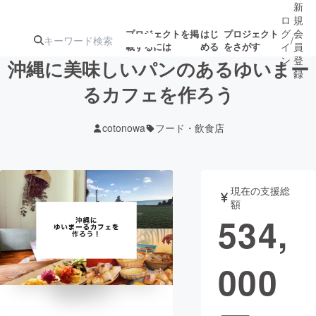
新
ロ
規
グ
会
プロジェクトを掲
はじ
プロジェクト
/
載するには
める
をさがす
イ
員
ン
登
沖縄に美味しいパンのあるゆいまー
録
るカフェを作ろう
人気のプロ
注目のリ
注目の新着プロ
募集終了が近いプ
もうすぐ公開
cotonowa
フード・飲食店
ジェクト
ターン
ジェクト
ロジェクト
されます
アート・写真
音楽
現在の支援総
額
534,
テクノロジー・ガジェット
ゲーム・サ
000
映像・映画
書籍・雑誌
ビジネス・起業
チャレンジ