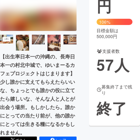
円
まちづくり・地域活性化
106%
目標金額は
CAMPFIRE for Social Good
CAMPFIRE Creation
500,000円
CAMPFIREふるさと納税
machi-ya
コミュニティ
支援者数
【出生率日本一の沖縄の、長寿日
57
人
本一の村北中城で、ゆいまーるカ
フェプロジェクトはじまります】
少し誰かに支えてもらえたらいい
募集終了まで残
な、ちょっとでも誰かの役に立て
り
たら嬉しいな、そんな人と人とが
終了
出会う場所。もしかしたら。誰か
にとっての当たり前が、他の誰か
にとっては生きる糧になるかもし
れません。
ポスト
シェア