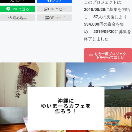
このプロジェクトは、
2019/08/28
に募集を開始
LINEで送る
URLコピー
し、
57
人の支援により
埋め込み
QRコード
534,000
円の資金を集
め、
2019/09/30
に募集を
終了しました
もう一度プロジェク
トをやってほしい