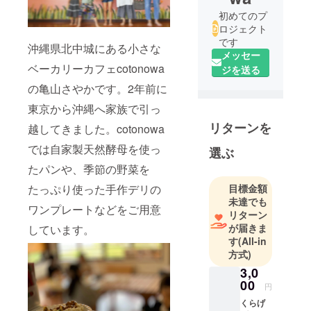
初めてのプ
ロジェクト
です
沖縄県北中城にある小さな
メッセー
ベーカリーカフェcotonowa
ジを送る
の亀山さやかです。2年前に
東京から沖縄へ家族で引っ
リターンを
越してきました。
cotonowa
では自家製天然酵母を使っ
選ぶ
たパンや、季節の野菜を
目標金額
たっぷり使った手作デリの
未達でも
ワンプレートなどをご用意
リターン
が届きま
しています。
す
(All-in
方式)
3,0
00
円
くらげ