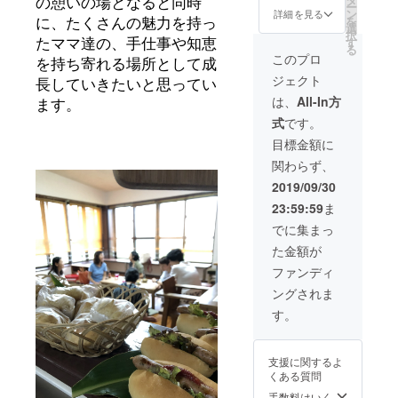
の憩いの場となると同時
ー
の、自
セット
届けい
ン
詳細を見る
を
に、たくさんの魅力を持っ
家製焼
を毎月1
たしま
選
択
き菓子
回、お
す。 ま
す
たママ達の、手仕事や知恵
る
が楽し
届けし
た、沖
このプロ
を持ち寄れる場所として成
める
ます！
縄の自
ジェクト
チャン
大切に
然の恵
長していきたいと思ってい
ス♫ ス
かけ継
みを詰
は、
All-In方
ます。
コーン
ぎなが
め込ん
式
です。
やマ
ら育て
だオリ
フィ
ている
ジナル
目標金額に
ン、人
自家製
のドラ
関わらず、
気のお
の天然
イフラ
野菜
酵母を
ワー
2019/09/30
ケーキ
使って
リース
23:59:59
ま
などを
一つ一
をお作
ご用意
つてい
りいた
でに集まっ
する予
ねいに
しま
た金額が
定で
焼き上
す。 デ
す。 県
げたく
ザイン
ファンディ
外の方
らげパ
や花の
ングされま
へは、
ン。 そ
種類
一度冷
のパン
は、お
す。
凍した
のおま
まかせ
ものを
かせ
となり
クール
セット
ますの
支援に関するよ
便でお
を、合
で、ご
くある質問
届けい
計12
了承く
たしま
回、ご
ださい
手数料はいく