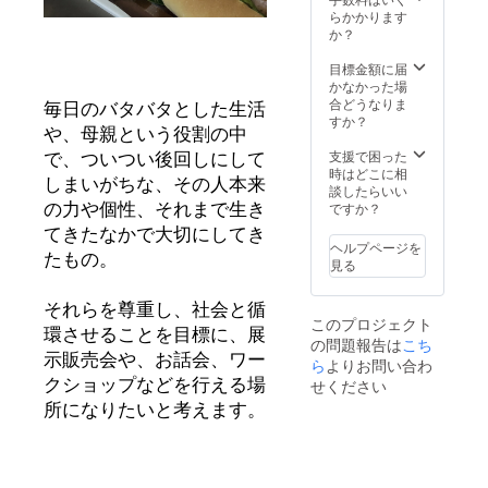
す。 ま
自宅に
＾＾
らかかります
た、沖
お届け
か？
縄の自
いたし
然の恵
ます。
目標金額に届
みを詰
くらげ
かなかった場
め込ん
パンの
合どうなりま
毎日のバタバタとした生活
だオリ
メ
すか？
や、母親という役割の中
ジナル
ニュー
のドラ
は、季
支援で困った
で、ついつい後回しにして
イフラ
節やそ
時はどこに相
しまいがちな、その人本来
ワー
の時出
談したらいい
リース
会った
ですか？
の力や個性、それまで生き
をお作
食材に
てきたなかで大切にしてき
りいた
よって
ヘルプページを
しま
千差万
たもの。
見る
す。 デ
別に焼
ザイン
き上げ
や花の
ている
それらを尊重し、社会と循
このプロジェクト
種類
ため、
環させることを目標に、展
の問題報告は
こち
は、お
そのタ
示販売会や、お話会、ワー
まかせ
イミン
ら
よりお問い合わ
となり
グにし
せください
クショップなどを行える場
ますの
か出会
所になりたいと考えます。
で、ご
えない
了承く
パンも
ださい
たくさ
＾＾
ん！ 毎
cotono
回その