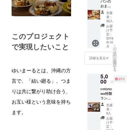
パンの
おまか
せパン
支援
セッ
者：
ト。 中
32人
身は、
お届
くらげ
け予
パンの
このプロジェクト
定：
オリジ
2019
年10
ナルパ
で実現したいこと
こ
月
ン数種
の
リ
類をご
タ
ー
用意い
ン
詳細を見る
を
たしま
選
択
す。
す
る
ゆいまーるとは、沖縄の方
レーズ
5,0
ン、か
残り11
ぼ
00
言で、「結い廻る」、つま
円
ちゃ、
cotono
チョコ
りは共に繋がり助け合う、
wa特製
など、
ランチ
何が
お互い様という意味を持ち
ペアご
入って
支援
招待！
いるか
者：
大切に
ます。
はお楽
9人
育てた
しみ♫
お届
酵母で
県外の
け予
焼いた
方へ
定：