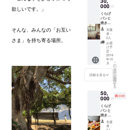
30,
意いた
000
円
欲しいです。」
しま
くらげ
す。
パンと
レーズ
焼き菓
ン、か
子おま
ぼ
支援
そんな、みんなの「お互い
かせ詰
ちゃ、
者：
め合わ
チョコ
2人
さま」を持ち寄る場所。
せセッ
など、
お届
ト＋オ
何が
け予
リジナ
入って
定：
ルリー
2019
いるか
年10
ス♡ パ
はお楽
こ
月
ンセッ
しみ♫
の
リ
トの中
県外の
タ
ー
身は、
方へ
ン
詳細を見る
を
くらげ
は、一
選
択
パンの
度冷凍
す
る
オリジ
したも
50,
ナルパ
のを
残り20
ン数種
000
クール
円
類と、
便でお
くらげ
焼き菓
届けい
パンと
子数種
たしま
焼き菓
類をご
す。 ま
子のお
用意い
た、沖
支援
まかせ
たしま
縄の自
者：
詰め合
す。 く
然の恵
0人