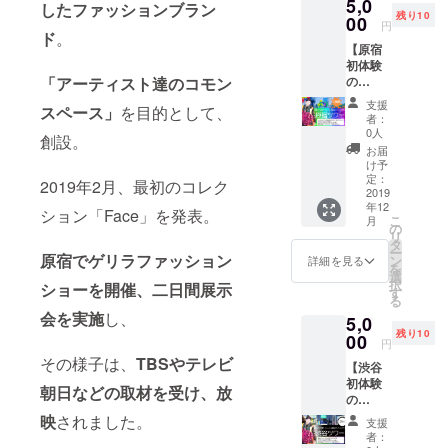
5,0
いただ
したファッションブラン
年先のM78
残り10
ける
00
円
星雲光の国
クーポ
ド
。
【原宿
ンを差
の出身で
初体験
し上げ
ウルトラマ
の
「アーティスト達のコモン
ます。
方！】
2019年
ンの鳩子と
支援
スペース」
を目的として、
【一度
11月〜
者：
いう設定で
は行っ
2020年
0人
創設。
スタートし
てみた
10月
お届
いけど
け予
ましたが
色々
定：
2019年2月、最初のコレク
設定に無理
あって
2019
年12
どこに
がある過ぎ
ション「Face」を発表。
こ
月
行けば
の
て頓
リ
いいの
タ
ー
挫・・・
かわか
原宿でゲリラファッション
ン
詳細を見る
を
らない
選
（北海道旭
択
ショーを開催、二日間展示
方！】
す
川市出身）
る
❖ 剛
会を実施
し、
5,0
丸と原
残り10
宿ツ
00
【学歴】
円
ワー（2
その様子は、
TBSやテレビ
■国立宇都宮
【渋谷
時間
初体験
コー
大学 国際学
朝日などの取材を受け、放
の
ス） 東
部国際文化
方！】
京都渋
映
されました。
支援
学科
【一度
谷区原
者：
は行っ