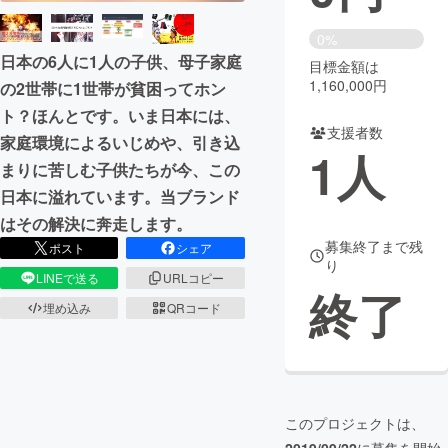
まちづくり・地域活性化
0%
日本の6人に1人の子供、母子家庭
目標金額は
1,160,000円
の2世帯に1世帯が貧困ってホン
CAMPFIRE for Social Good
CAMPFIRE Creation
ト？ほんとです。いま日本には、
CAMPFIREふるさと納税
machi-ya
コミュニティ
支援者数
家庭環境によるいじめや、引き込
1
人
まりに苦しむ子供たちが今、この
日本に溢れています。当ブランド
はその解決に奔走します。
募集終了まで残
ポスト
シェア
り
LINEで送る
URLコピー
終了
埋め込み
QRコード
このプロジェクトは、