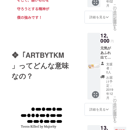
いお日
「ズームイ
年02
ザイン
方が少
費、支
にちお
こ
月
の中か
ン サタ
しでも
の
援者様
時間帯
リ
らお好
笑顔に
タ
デー」にて
ご自身
をご記
ー
きなも
なれる
ン
詳細を見る
のお食
載くだ
を
VTR出演
のをお
よう私
選
事代に
さい。
択
選びく
が設け
す
・中国の月
関して
る
ださ
た相談
はご自
間誌
12,
い。 下
窓口で
身でご
「MINGS」
記のカ
000
す。 1
円
負担を
ラーバ
年間何
にて、イン
お願い
元気が
リエー
度で
いたし
タビュー記
あふれ
❖「ARTBYTKM
ション
も、お
ます。
出てく
からお
事掲載
電話に
※ 備考
る、
選びい
てご相
」ってどんな意味
支援
欄に、
「毎
ただけ
談を承
者：
支援者
■どんなひ
日！剛
ます。
りま
0人
なの？
様のご
丸カレ
す。 ※
と？
お届
都合の
ン
ご支援
け予
よろし
変わった名
ダー」
定：
者様の
いお日
を差し
2019
前と奇抜な
人数の
にちお
年12
上げま
関係で
外見をして
時間帯
こ
月
す！ 毎
の
おひと
をご記
リ
いますが
日、剛
タ
り様お
載くだ
ー
丸から
ン
大学時代に
電話は1
詳細を見る
さい。
を
の応援
選
回につ
は、10代で
択
メッ
す
き30分
る
したが政治
セージ
までと
13,
が皆さ
させて
団体を共同