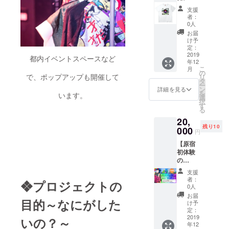
内容：
時！ 出
セージ
ご提供
のノウ
120分
店経験
支援
カード
いたし
ハウを
①Photo
者：
がない
を差し
ます。
知りた
0人
shopの
方や、
上げま
❖Photo
い方 こ
イン
お届
はじめ
す。 ま
shopは
の一本
け予
ター
て自分
た、ブ
使わな
定：
の動画
フェー
のお店
ランド
2019
いけど
で、
ス、環
都内イベントスペースなど
を出し
年12
オリジ
illustrat
Photos
境設
てみた
こ
月
ナルT
orは使
の
hopと
定、各
いとい
で、ポップアップも開催して
リ
シャツ
うとい
タ
illustrat
種ツー
う方で
ー
を 下記
う方 ❖
ン
orがマ
詳細を見る
ルの紹
も大歓
を
います。
からお
広告の
選
スター
介と使
迎！ 百
択
好きな
デザイ
す
でき
い方
貨店や
る
ものを
ンやイ
ちゃい
②Photo
セレク
20,
差し上
ラスト
ます
shopを
ト
残り10
げま
000
を描い
よ！
使った
円
ショッ
す。
てみた
【上級
基本的
プでは
【原宿
い方 ❖
編】の
な写真
場所代
初体験
アイコ
内容：
合成の
が高く
の
ンの作
120分
方法
て難し
方！】
成やタ
①Photo
③Photo
支援
いとい
【一度
イポグ
shopと
者：
shopを
う方 ま
❖プロジェクトの
は行っ
ラ
0人
Illustrat
使った
ずは出
てみた
フィー
orを
お届
基本的
店デ
目的～なにがした
いけど
をつく
け予
使った
な写真
ビュー
色々
定：
れるよ
ポス
レタッ
してみ
あって
2019
いの？～
うにな
ターや
チの方
ません
年12
どこに
りたい
広告デ