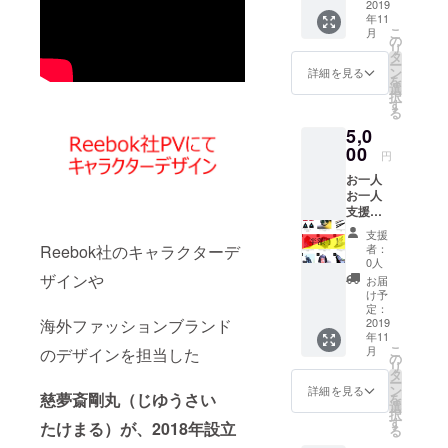
引きで
2019
年11
ご購入
こ
月
いただ
の
慈夢斎 剛
リ
ける
タ
ー
丸の紹介
クーポ
ン
詳細を見る
を
ンを発
選
択
行いた
す
ファッショ
る
しま
ンデザイ
5,0
す。 プ
ロジェ
00
ナー（日本
円
クト完
デザインプ
お一人
了後、
お一人
ランナー協
皆様に
支援者
クーポ
会認定）
の皆様
ンコー
支援
グラフィッ
にメッ
ドをご
者：
Reebok社のキャラクターデ
セージ
送付い
クデザイ
0人
カード
たしま
ザインや
お届
ナー
をお送
す。 有
け予
CGアーティ
りいた
効期
定：
しま
2019
海外ファッションブランド
限：
スト／3Dモ
年11
す。 当
2019年
こ
デラー
月
のデザインを担当した
ブラン
11月〜
の
リ
ド、ア
2020年
タ
ー
イテム
10月
ン
詳細を見る
■出自
慈夢斎剛丸（じゆうさい
を
を全て
選
択
遠い宇宙、
半額で
す
たけまる）が、2018年設立
る
ご購入
遥か20万光