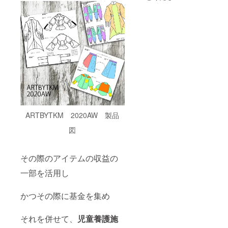
ブラシ
記、①
ブラシ
ツール
か②お
ツール
の効果
好きな
の効果
的な使
方をお
的な使
い方
選びく
い方
【中級
ださ
【中級
編】の
い。
編】の
内容：
内容：
120分
120分
①Illustr
①Illustr
atorの
atorの
イン
イン
ター
ター
フェー
フェー
ARTBYTKM 2020AW 製品
ス、環
ス、環
境設
境設
図
定、各
定、各
種ツー
種ツー
ルの紹
ルの紹
介と使
介と使
その際のアイテムの収益の
い方
い方
一部を活用し
②Illustr
②Illustr
atorを
atorを
使った
使った
かつその際に基金を集め
タイポ
タイポ
グラ
グラ
フィー
フィー
それを併せて、
児童養護施
のつく
のつく