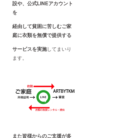
り方
り方
設や、公式LINEアカウント
③Illustr
③Illustr
atorを
atorを
を
使った
使った
イラス
イラス
経由して貧困に苦しむご家
トのつ
トのつ
くり方
くり方
庭に衣類を無償で提供する
④Illustr
④Illustr
atorを
atorを
使った
使った
サービスを実施
してまいり
ロゴデ
ロゴデ
ザイ
ザイ
ます。
ン・ア
ン・ア
イコン
イコン
のつく
のつく
り方
り方
⑤Illustr
⑤Illustr
atorを
atorを
使っ
使っ
て、イ
て、イ
ラスト
ラスト
を簡単
を簡単
に描く
に描く
方法
方法
⑥Illustr
⑥Illustr
atorを
atorを
使った
使った
かゆい
かゆい
また皆様からのご支援が多