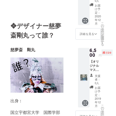
宿、
0人
■文化服装学
てみた
【ファ
お届
院二部服装
いけど
ッショ
け予
色々
科
ンの聖
定：
あって
2020
地】と
年12
どこに
呼ばれ
こ
月
❖デザイナー慈夢
【主な実
行けば
るこの
の
リ
いいの
場所で
タ
績】
ー
かわか
斎剛丸って誰？
穴場ス
ン
詳細を見る
・ファッ
を
らない
ポット
選
択
ションブラ
方！】
や定番
す
る
❖ 剛
スポッ
ンド
慈夢斎 剛丸
6,5
丸と渋
トにご
ARTBYTKM
残り20
谷ツ
00
案内い
円
ワー（2
設立
たしま
【オリ
時間
す。 ・
（2018年）
ジナル
コー
剛丸と
・デザイン
マスク3
ス） 東
お話し
点セッ
京都渋
しなが
事務所 剛丸
支援
ト！】
谷区渋
ら原宿
者：
興業 設立
ARTBY
谷、
散策 ・
0人
TKMオ
（2019年）
【東京
お食事
お届
リジナ
の中
に行っ
け予
・板橋区の
ルマス
心】と
定：
て、お
ボランティ
クを 三
2019
呼ばれ
悩み事
出身︰
年12
点セッ
るこの
ア団体「な
相談
こ
月
トにて
場所で
の
や、い
ります まち
リ
差し上
穴場ス
国立宇都宮大学 国際学部
タ
ろいろ
ー
の学校」に
げま
ポット