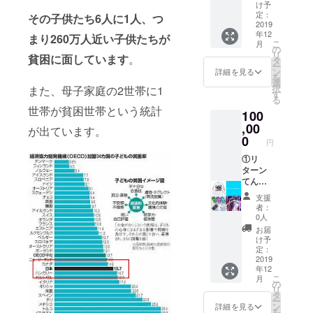
せん。
たい
考欄に
て、お
け予
め！
ラスト
その際
方！必
支援者
定：
悩み事
その子供たち6人に1人、つ
【ここ
を簡単
は全額
見】
2019
様の 衣
相談
だけし
に描く
年12
ご返金
【Photo
類のサ
まり260万人近い子供たちが
や、い
か聞け
方法
こ
月
させて
shop、
イズを
の
ろいろ
ない、
⑥Illustr
リ
貧困に面しています
。
いただ
Illustrat
ご記入
タ
お話し
マル秘
atorを
ー
きます
orを始
くださ
ン
しま
詳細を見る
トーク
使った
を
が、出
めてみ
い。 ま
選
しょ
が盛り
かゆい
択
また、母子家庭の2世帯に1
店を必
たい
た、な
す
う。 ・
だくさ
所に手
る
ずお約
方！必
るべく
ファッ
ん！】
世帯が貧困世帯という統計
が届く
100
束でき
見】 グ
ご支援
ション
※ 備考
便利な
るもの
ラ
,00
者様ご
系の進
欄に、
が出ています。
ツール
ではな
フィッ
希望の
0
路に進
支援者
円
の紹介
いこと
クデザ
アイテ
もうと
様の行
をご了
イナー
①リ
ムを お
されて
きたい
承くだ
剛丸の
ターン
届けす
いる学
場所
さい。
「グラ
てんこ
るため
生さん
や、食
フィッ
もりプ
【オプ
にもお
べたい
支援
クデザ
ラン 内
ショ
すす
食事の
者：
イン講
容 Ⅰ.ブ
ン】か
め！
0人
内容を
座 初
ランド
らお好
【ここ
お伝え
お届
級編・
オリジ
きなア
だけし
け予
くださ
中級
ナルT
イテム
定：
か聞け
い。
編・上
シャツ
2019
をお教
ない、
※ 交通
年12
級編」
を1点差
えくだ
マル秘
費、支
こ
月
アー
し上げ
さい。
の
トーク
援者様
リ
ティス
ます。
※これは
タ
が盛り
ご自身
ー
トのCD
Ⅱ.ART
アイテ
ン
だくさ
詳細を見る
のお食
を