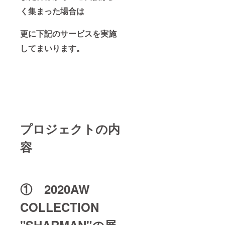
所に手
所に手
が届く
が届く
く集まった場合は
便利な
便利な
ツール
ツール
更に下記の
サービスを実施
の紹介
の紹介
【上級
【上級
してまいります。
編】の
編】の
内容：
内容：
120分
120分
①Photo
①Photo
shopと
shopと
Illustrat
Illustrat
orを
orを
使った
使った
ポス
ポス
ターや
ターや
プロジェクトの内
広告デ
広告デ
ザイン
ザイン
容
の方法
の方法
②Photo
②Photo
shopと
shopと
Illustrat
Illustrat
orを
orを
① 2020AW
使った
使った
名刺デ
名刺デ
ザイン
ザイン
COLLECTION
の方法
の方法
③Photo
③Photo