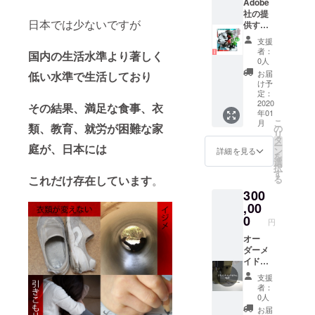
ウを１
※備考欄
印刷し
Adobe
欄に、
から１
にⅠか
たもの
社の提
支援者
日本では少ないですが
０まで
らⅢの
を、額
供する
様のご
伝授さ
ご希望
縁入れ
グラ
都合の
支援
せてい
のアイ
てお届
フィッ
よろし
者：
国内の生活水準より著しく
ただき
テムを
けいた
クデザ
いお日
0人
ます！
それぞ
しま
インの
にちお
お届
低い水準で生活しており
「学校
れ御記
す。 グ
王道ソ
時間帯
け予
で
入の
ラ
フト
定：
をご記
Photos
上、お
フィッ
ウェ
2020
載くだ
その結果、満足な食事、衣
年01
hopを使
知らせ
クデザ
ア、
さい。
こ
月
わなけ
くださ
インの
Photos
類、教育、就労が困難な家
の
リ
ればい
い。 ※
ご希望
hopと
タ
ー
庭が、日本には
けない
記入漏
は備考
Illustrat
ン
詳細を見る
を
んだけ
れによ
欄に記
orを
選
択
ど使い
り、ご
載して
使った
す
る
これだけ存在しています
。
方が
希望の
いただ
グラ
300
さっぱ
アイテ
けます
フィッ
り」
ムが不
と幸い
クデザ
,00
「広告
明の場
です。
インの
0
円
会社に
合はブ
下図：
つくり
依頼す
ランド
作品の
方の解
オー
ると高
側でア
イメー
説動画
ダーメ
いか
イテム
ジと過
を、
イドに
ら、自
を指定
去の作
「基礎
て、ご
支援
分で広
させて
例
編」か
希望の
者：
告を作
いただ
ら「実
デザイ
0人
りた
きま
践編」
ンのア
お届