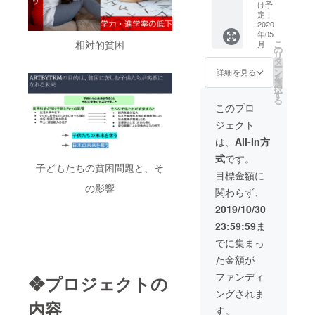
い」 そ
す。 ②
までご
イテム
け予
んな方
剛丸！
提供さ
を製作
定：
にぴっ
元気
せてい
いたし
2020
年05
たりで
いっぱ
ただき
ます。
こ
相対的貧困
月
す！
いプラ
ます。
備考欄
の
リ
【基礎
ン Ⅰ.毎
【基礎
に参考
タ
ー
編】の
日剛丸
編】の
画像
ン
詳細を見る
を
内容：
カレン
内容：
や、ご
選
択
120分
ダーを
120分
希望の
す
る
①Photo
差し上
①Photo
デザイ
このプロ
shopの
げま
shopの
ンの詳
ジェクト
イン
す。 Ⅱ.
イン
細を ご
ター
剛丸い
ター
記入く
は、
All-In方
フェー
のちの
フェー
ださ
式
です。
ス、環
電話！
ス、環
い。
子どもたちの貧困問題と、そ
境設
一年間
境設
【備考
目標金額に
定、各
かけ放
定、各
欄の記
の影響
関わらず、
種ツー
題！ Ⅲ.
種ツー
入例】
ルの紹
原宿or
ルの紹
作成し
2019/10/30
介と使
渋谷ツ
介と使
たいア
23:59:59
ま
い方
ワー（6
い方
イテ
②Photo
時間）
②Photo
ム：
でに集まっ
shopを
Ⅳ.剛丸
shopを
テー
た金額が
使った
からの
使った
ラード
基本的
メッ
基本的
ジャ
ファンディ
❖プロジェクトの
な写真
セージ
な写真
ケット
ングされま
合成の
カード
合成の
生地：
内容
方法
※備考欄
方法
コット
す。