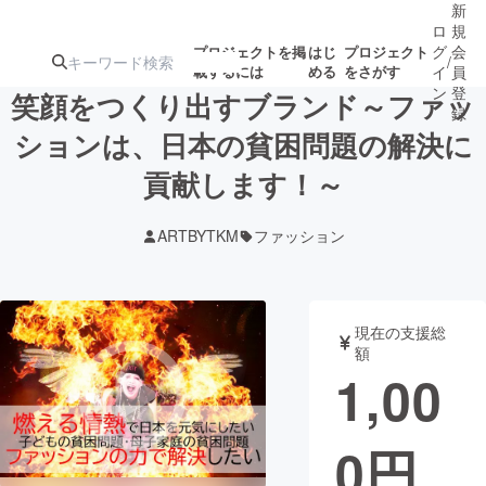
新
ロ
規
グ
会
プロジェクトを掲
はじ
プロジェクト
/
載するには
める
をさがす
イ
員
ン
登
笑顔をつくり出すブランド～ファッ
録
ションは、日本の貧困問題の解決に
貢献します！～
人気のプロ
注目のリ
注目の新着プロ
募集終了が近いプ
もうすぐ公開
ジェクト
ターン
ジェクト
ロジェクト
されます
ARTBYTKM
ファッション
アート・写真
音楽
現在の支援総
テクノロジー・ガジェット
ゲーム・サ
額
1,00
映像・映画
書籍・雑誌
0
円
ビジネス・起業
チャレンジ