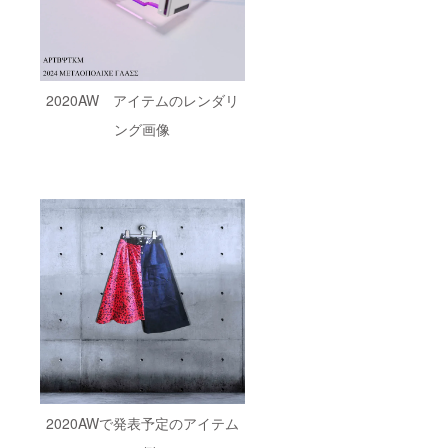
使って
使って
できる
できる
様々な
様々な
特殊効
特殊効
果のつ
果（エ
くり
フェク
方。
ト）の
2020AW アイテムのレンダリ
つくり
ング画像
方。 ま
た下記
から私
自身が
制作し
たグラ
フィッ
クデザ
インを
A3サイ
ズの額
縁に入
れて、
お渡し
いたし
ます。
2020AWで発表予定のアイテム