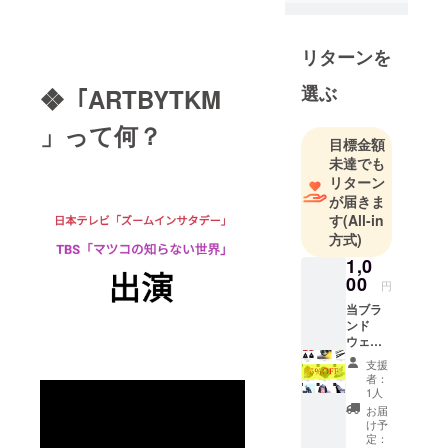
2019年2月
に、共同で
リターンを
クラウド
選ぶ
❖「ARTBYTKM
ファンディ
ングをさせ
」って何？
ていただい
目標金額
た際には多
未達でも
リターン
くの皆様か
が届きま
らご支援を
す
(All-in
いただき、
方式)
無事事業を
1,0
スタートさ
00
円
せていただ
当ブラ
くことがで
ンド
きました。
ウェブ
ショッ
お世話に
支援
プに
者：
なった皆
て、ど
1人
様、ありが
ちらの
お届
アイテ
とうござい
け予
ムも5％
定：
ます。