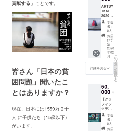
ご用意
ワー（6
貢献する」
ことです。
たしま
い方
⑤Photo
はご自
ARTBY
時間
す。 ・
②Illustr
shopと
身でお
TKM
コー
剛丸と
atorを
Illustrat
願いい
2020A
ス） 東
お話し
使った
orを
たしま
Wの最
京都渋
しなが
タイポ
支援
使った
す。 ※
新コレ
谷区渋
ら原宿
者：
グラ
おしゃ
交通費
クショ
谷、
散策 ・
0人
フィー
れな写
はご自
ンアイ
【東京
お食事
お届
のつく
真のつ
身で負
テムを
の中
に行っ
け予
り方
くり方
担をお
1点差し
心】と
定：
て、お
③Illustr
⑥Photo
願いい
上げま
2020
呼ばれ
悩み事
atorを
shopを
たしま
年02
す。 ま
るこの
相談
使った
使って
こ
月
す。 ※
た、ど
場所で
の
や、い
イラス
できる
リ
イベン
ちらの
穴場ス
タ
ろいろ
トのつ
様々な
ー
トの運
アイテ
ポット
ン
お話し
詳細を見る
皆さん「日本の貧
くり方
特殊効
を
営状況
ムにな
や定番
選
しま
④Illustr
果のつ
択
によ
るかに
スポッ
す
しょ
atorを
くり
困問題」聞いたこ
る
り、イ
ついて
トにご
う。 ・
使った
方。
ベント
50,
は 在庫
案内い
ファッ
ロゴデ
自体の
とはありますか？
の状況
000
たしま
ション
円
ザイ
開催が
も確認
す。 ・
系の進
ン・ア
なく
【グラ
し、当
剛丸と
路に進
イコン
なった
フィッ
ブラン
お話し
もうと
のつく
現在、日本には1559万２千
場合は
クデザ
ドで選
しなが
されて
り方
スペー
イン・
ばせて
ら渋谷
いる学
支援
⑤Illustr
人 に子供たち（15歳以下）
スをお
広告デ
いただ
散策 ・
生さん
者：
atorを
貸出し
ザイン
きま
お食事
0人
にもお
がいます。
使っ
できま
を始め
す。 備
に行っ
すす
お届
て、イ