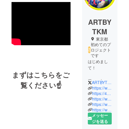
ARTBY
TKM
東京都
初めてのプ
ロジェクト
です
はじめまし
て！
まずはこちらをご
ファッショ
ARTBYTKM_info
覧ください☝
ンブランド
https://www.artbytkm.company/
ARTBYTKM
https://4ola.thebase.in/
https://www.instagram.com/all_knowing_nothing/saved/?hl=ja
、デザイン
https://www.instagram.com/tkm_tokyo_official/?hl=ja
事務所 剛丸
https://www.instagram.com/everyday_smile_and_freedom/?hl=ja
興業、代表
メッセー
の慈夢斎
ジを送る
剛丸です！