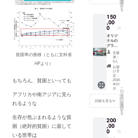
ジャ
BYTKM
ムをご
選
ん！】
事代に
択
ケット
オリジ
希望通
す
※ 備考
関して
る
や、大
ナルア
りお届
欄に、
はご自
150
手ス
イテム
けでき
支援者
身でご
ニー
を2点差
,00
るか否
様の行
負担を
カー
し上げ
かをお
0
きたい
お願い
円
メー
ます。
約束す
場所
いたし
カーの
2019SS
オリジ
るもの
や、食
ます。
キャラ
のアイ
ナルの
ではあ
べたい
※ 備考
クター
テム、
グラ
りませ
食事の
欄に、
デザイ
2020A
フィッ
ん。
内容を
支援者
支援
貧困率の推移（ともに文科省
ンを手
Wアイ
クデザ
お伝え
様のご
者：
がけた
テム、
インを
くださ
0人
都合の
HPより）
グラ
どちら
作成い
い。
よろし
お届
フィッ
をお選
たしま
※ 交通
け予
いお日
クデザ
び頂き
す。 ま
定：
費、支
にちお
もちろん、貧困といっても
イナー
まして
た、そ
2020
援者様
時間帯
年01
慈夢
も結構
のグラ
ご自身
をご記
こ
月
斎 剛
です。
フィッ
の
のお食
載くだ
リ
アフリカや南アジアに見ら
丸が支
Ⅲ.ART
クデザ
タ
事代に
さい。
ー
援して
BYTKM
インを
ン
関して
詳細を見る
れるような
を
くれる
オリジ
A2サイ
選
はご自
択
皆さん
ナル
ズ
す
身でご
る
にグラ
iPhone
（420×
負担を
生存が危ぶまれるような貧
200
フィッ
ケース
594mm
お願い
クデザ
を1点差
）の超
,00
困（絶対的貧困）に面して
いたし
インの
し上げ
大判サ
0
ます。
円
ノウハ
ます。
イズ で
いる世帯は
※ 備考