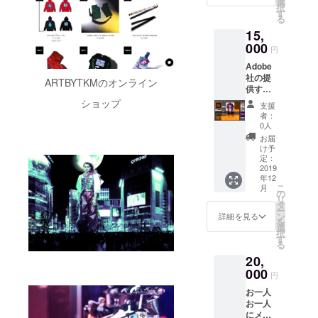
Photos
選
NE】 美
択
使った
hopは使
す
容室の
る
グラ
うとい
ヘア
15,
フィッ
う方 ❖
ブース
クデザ
000
写真の
や、
円
インの
レタッ
ファッ
Adobe
つくり
チをし
ション
社の提
方の解
てみた
ブラン
ARTBYTKMのオンライン
供する
説動画
い方 ❖
ドが
グラ
「上級
ショップ
画像加
ポップ
支援
フィッ
編」を
工や合
アップ
者：
クデザ
ご提供
成をし
0人
形式で
インの
いたし
てみた
出店し
お届
王道ソ
ます。
い方 こ
け予
ていま
フト
❖使い
定：
の一本
す。 場
ウェ
2019
方は何
の動画
所は東
年12
ア、
となく
で、
京都渋
こ
月
llustrat
知って
の
Photos
谷区道
リ
orを
るけど
タ
hopの使
玄坂！
ー
使った
いまい
ン
い方が
詳細を見る
立地は
を
グラ
ち良い
選
まるま
集客に
択
フィッ
作品が
す
るわ
最高で
る
クデザ
作れな
かっ
す！ 日
20,
インの
いとお
ちゃい
時は毎
つくり
000
悩みの
ます
月第4月
円
方の解
方 ❖よ
よ！
曜日夜
お一人
説動画
り発展
【基礎
22時か
お一人
「中級
したデ
編】の
ら翌朝4
にメッ
編」を
ザイン