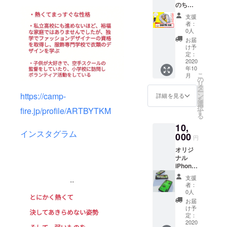
きたい
のちの
・東京都内
オリジ
ムで
いる学
場所
電話」
ナルマ
す！
生さん
を中心にグ
や、食
支援
にて、1
スクを
にもお
者：
べたい
ラフィック
年間人
一着差
0人
すす
食事の
生相談
し上げ
デザイン、
め！
お届
内容を
やお悩
ます。
け予
【ここ
お伝え
アートディ
み事、
備考欄
定：
だけし
くださ
レクション
雑談な
2020
にご希
か聞け
い。
年10
どを承
望のデ
を担当
ない、
※ 交通
こ
月
りま
ザイン
の
マル秘
費、支
リ
（2017年か
す。
をご記
タ
トーク
援者様
ー
「剛
ら現在）
入くだ
https://camp-
ン
詳細を見る
が盛り
ご自身
を
丸！い
さい。
選
だくさ
・展示会・
のお食
択
fire.jp/profile/ARTBYTKM
のちの
有効期
す
ん！】
事代に
る
アフター
電話」
限：
※ 備考
関して
10,
窓口
2019年
パーティー
欄に、
はご自
インスタグラム
は、ブ
000
11月〜
支援者
円
身でご
を共同開
ランド
2020年
様の行
負担を
オリジ
催、100人以
創設時
10月
きたい
お願い
ナル
より私
上の来場を
場所
いたし
iPhone
が、人
や、食
ます。
いただく。
ケース
生に行
べたい
支援
..
※ 備考
をお送
き詰
・TBS「マツ
者：
食事の
欄に、
りさせ
まった
0人
内容を
コの知らな
支援者
ていた
方や、
お届
お伝え
様のご
い世界」日
だきま
精神的
け予
くださ
都合の
す。 下
に疲弊
定：
本テレビ
い。
よろし
記のデ
2020
された
※ 交通