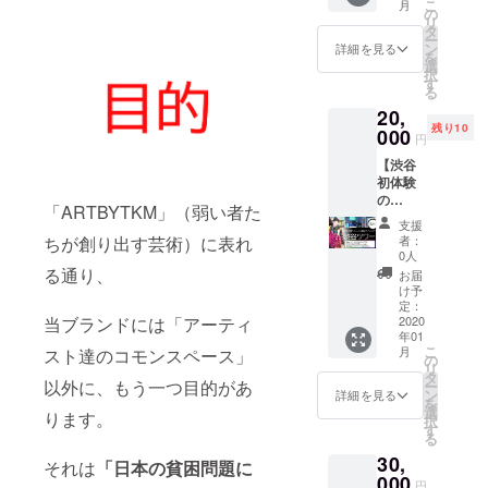
法
か？ 11
こ
月
行けば
の
方 この
ザイン
④Photo
月、12
リ
いいの
タ
一本の
の方法
shopを
月の同
ー
かわか
ン
動画
詳細を見る
②Photo
使った
イベン
を
らない
選
で、
shopと
基本的
ト開催
択
方！】
す
illustrat
Illustrat
なコ
時にご
る
❖ 剛
orの使
orを
ラー
出展い
20,
丸と原
い方が
使った
ジュデ
ただけ
残り10
宿ツ
000
まるま
名刺デ
円
ザイン
ます。
ワー
るわ
ザイン
の方法
どちら
【渋谷
（６時
かっ
の方法
⑤Photo
になる
初体験
間コー
ちゃい
③Photo
shopを
かは開
の
ス） 東
ます
shopと
「ARTBYTKM」（弱い者た
使っ
催状況
方！】
京都渋
よ！
Illustrat
支援
て、綺
により
【一度
谷区原
【中級
者：
ちが創り出す芸術）に表れ
orを
麗に対
ますの
は行っ
宿、
0人
編】の
使った
象を切
で、の
てみた
【ファ
る通り、
内容：
お届
アート
り抜く
ちほど
いけど
ッショ
け予
120分
作品の
方法
メール
色々
ンの聖
定：
①Illustr
つくり
⑥Photo
にてご
あって
2020
当ブランドには「アーティ
地】と
atorの
方
shopを
連絡さ
年01
どこに
呼ばれ
イン
④Photo
使った
こ
せてい
月
スト達のコモンスペース」
行けば
るこの
の
ター
shopと
ブラシ
リ
ただき
いいの
場所で
タ
フェー
Illustrat
ツール
以外に、もう一つ目的があ
ー
ます。
かわか
穴場ス
ン
詳細を見る
ス、環
orを
の効果
を
※ラック
らない
ポット
選
境設
ります。
使って
的な使
択
や、ハ
方！】
や定番
す
定、各
3Dデザ
い方
る
ンガー
❖ 剛
スポッ
種ツー
インの
などの
30,
丸と渋
トにご
それは
「日本の貧困問題に
ルの紹
つくり
物品の
谷ツ
000
案内い
介と使
円
方