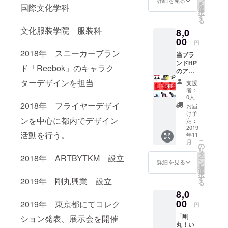
ン
お話し
詳細を見る
を
国際文化学科
す！ オ
や定番
選
しま
参画（2018
択
ンライ
スポッ
す
しょ
る
～）
ン
トにご
う。 ・
文化服装学院 服装科
8,0
ショッ
案内い
ファッ
プでは
00
たしま
ション
円
・スニー
すでに
す。 ・
系の進
2018年 スニーカーブラン
カーブラン
当ブラ
SOLD
剛丸と
路に進
ンドHP
OUTに
お話し
ドReebok社
もうと
ド「Reebok」のキャラク
のアイ
なった
しなが
されて
のキャラク
テムを
人気商
ら渋谷
ターデザインを担当
いる学
支援
全て
ターデザイ
品で
散策 ・
生さん
者：
15％OF
す！
お食事
0人
にもお
ンを担当
Fでご購
モード
2018年 フライヤーデザイ
に行っ
すす
お届
（2018年）
入いた
スト
て、お
け予
め！
ンを中心に都内でデザイン
だけま
リート
定：
・海外
悩み事
【ここ
す。
2019
から 原
相談
だけし
ファッショ
活動を行う。
年11
クーポ
宿系
や、い
か聞け
こ
月
ンブランド
ンコー
ファッ
の
ろいろ
ない、
リ
ドをプ
ション
タ
お話し
（主にトル
マル秘
2018年 ARTBYTKM 設立
ー
ロジェ
まで 個
ン
しま
詳細を見る
トーク
を
コ）にて
クト完
性的な
選
しょ
が盛り
択
了後に
ファッショ
お洋服
す
う。 ・
だくさ
2019年 剛丸興業 設立
る
メール
を着用
ファッ
ん！】
ンデザイン
8,0
にてご
する方
ション
※ 備考
を担当
送付い
00
には
2019年 東京都にてコレク
系の進
欄に、
円
たしま
うって
（2018年か
路に進
支援者
「剛
す。 ブ
ション発表、展示会を開催
つけの
もうと
様の行
ら現在）
丸！い
ランド
アイテ
されて