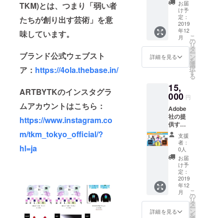
インの
ベント
メッ
お届
「原宿いち
不安で
TKM)とは、つまり「弱い者
王道ソ
に お店
セージ
け予
した
熱い男」と
フト
を出店
定：
を添え
たちが創り出す芸術」を意
ら、事
ウェ
2019
してい
呼ばれてい
てご送
前に
年12
ア、
ただけ
味しています。
付させ
メール
こ
月
Photos
ます！
の
ていた
にてお
リ
hopと
【アイ
タ
だきま
電話い
ー
ブランド公式ウェブスト
Illustrat
テムの
ン
す。
詳細を見る
ただく
を
orを
ジャン
選
お時間
択
ア：
https://4ola.thebase.in/
使った
ルは自
す
をお知
る
グラ
由！】
らせく
15,
フィッ
【出店
ださい
ARTBYTKのインスタグラ
クデザ
000
時はご
円
ませ。
インの
自身も
ムアカウントはこちら：
Adobe
つくり
ご同伴
社の提
方の解
くださ
https://www.instagram.co
供する
説動画
い】 毎
グラ
「基礎
m/tkm_tokyo_official/?
月第四
支援
フィッ
編」を
月曜日
者：
hl=ja
クデザ
ご提供
に開催
0人
インの
いたし
してい
お届
王道ソ
ます。
る、
け予
フト
❖イラ
定：
ファッ
ウェ
2019
スト
ション
年12
ア、
レー
と音楽
こ
月
Photos
ターは
の
のイベ
リ
hopと
使わな
タ
ント
ー
Illustrat
いけど
ン
【ASO
詳細を見る
を
orを