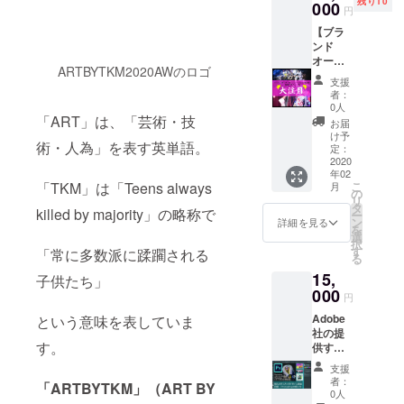
残り10
んの明
000
いただ
円
立ち上げし
日への
きま
【ブラ
活力に
たり
す。 ※
ンド
なれば
一日に
現在も、地
オー
と思
ご連絡
ARTBYTKM2020AWのロゴ
域のボラン
ナー
い、カ
頂ける
支援
様！】
レン
ティア団体
回数は
者：
【ハン
ダーを
0人
一回ま
に携わり、
ドメイ
「ART」は、「芸術・技
作成い
でとさ
お届
ド作家
小学校に訪
たしま
け予
せてい
術・人為」を表す英単語。
様！】
した。
定：
ただき
問するなど
【服飾
2020
下記画
ます。
の活動をし
年02
学
像は、
年単位
こ
「TKM」は「Teens always
月
生！】
サンプ
の
ています。
の回数
リ
【ファ
ルにな
タ
制限は
killed by majority」の略称で
ー
ッショ
りま
ン
詳細を見る
ござい
を
直情的です
ンデザ
す。 備
選
ませ
択
イナー
考欄
す
ぐに燃え上
「常に多数派に蹂躙される
ん。 ※
る
様！】
に、コ
慈夢斎
がるタイプ
15,
注目の
メント
子供たち」
剛丸の
リター
000
で
をいた
都合
円
ン。
だきま
上、お
友人から
Adobe
という意味を表していま
ARTBY
した
電話が
は、僕が原
社の提
TKMが
ら、カ
取れな
す。
供する
毎月出
レン
宿によくい
い場合
グラ
店して
ダーひ
がござ
支援
ることを根
フィッ
いるク
とつひ
者：
いま
「ARTBYTKM」（ART BY
クデザ
拠に
ラブイ
とつに
0人
す。ご