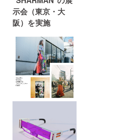
"SHARMAN"の展
shopと
shopと
Illustrat
Illustrat
示会（東京・大
orを
orを
使った
使った
阪）を実施
アート
アート
作品の
作品の
つくり
つくり
方
方
④Photo
④Photo
shopと
shopと
Illustrat
Illustrat
orを
orを
使って
使って
3Dデザ
3Dデザ
インの
インの
つくり
つくり
方
方
⑤Photo
⑤Photo
shopと
shopと
Illustrat
Illustrat
orを
orを
使った
使った
おしゃ
おしゃ
れな写
れな写
真のつ
真のつ
くり方
くり方
⑥Photo
⑥Photo
shopを
shopを