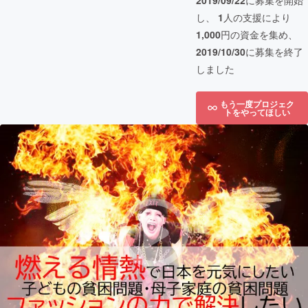
2019/09/22
に募集を開始
し、
1
人の支援により
1,000
円の資金を集め、
2019/10/30
に募集を終了
しました
もう一度プロジェク
トをやってほしい