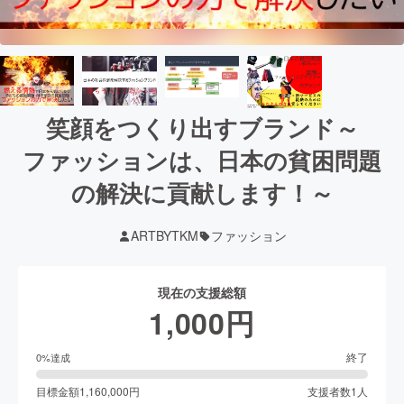
笑顔をつくり出すブランド～
ファッションは、日本の貧困問題
の解決に貢献します！～
ARTBYTKM
ファッション
現在の支援総額
1,000
円
終了
0
%達成
目標金額
1,160,000
円
支援者数
1
人