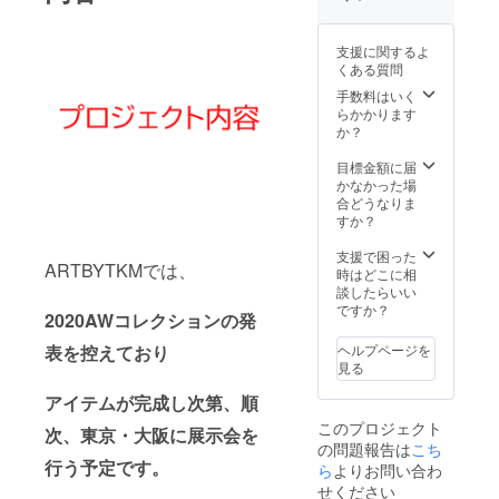
③Photo
にⅢの
③Photo
ンツイ
shopを
ご希望
shopを
ル サイ
使った
の日
使った
ズ：メ
支援に関するよ
基本的
時・場
基本的
ンズL
くある質問
な写真
所をを
な写真
色：濃
レタッ
それぞ
レタッ
紺 その
手数料はいく
チの方
れ御記
チの方
他デザ
らかかります
法
入の
法
インの
か？
④Photo
上、お
④Photo
こだわ
shopを
知らせ
shopを
り：
目標金額に届
使った
くださ
使った
ピーク
かなかった場
基本的
い。 ※
基本的
ドラペ
合どうなりま
なコ
記入漏
なコ
ルでボ
すか？
ラー
れによ
ラー
タンは
ジュデ
り、ご
ジュデ
ダブル
支援で困った
ARTBYTKMでは、
ザイン
希望の
ザイン
にして
時はどこに相
の方法
アイテ
の方法
ほしい
談したらいい
⑤Photo
ムが不
⑤Photo
お届け
ですか？
2020AWコレクションの発
shopを
明の場
shopを
には半
使っ
合はブ
使っ
年ほど
ヘルプページを
表を控えており
て、綺
ランド
て、綺
お時間
見る
麗に対
側でア
麗に対
をいた
象を切
イテム
象を切
だいて
アイテムが完成し次第、順
り抜く
を指定
り抜く
おりま
このプロジェクト
方法
させて
方法
すので
次、東京・大阪に展示会を
の問題報告は
こち
⑥Photo
いただ
⑥Photo
ご容赦
行う予定です。
shopを
きま
shopを
くださ
ら
よりお問い合わ
使った
す。 上
使った
い。
せください