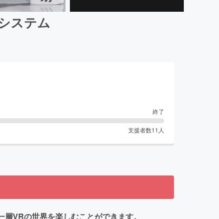
動システム
終了
支援者数
11
人
り一層VRの世界を楽しむことができます。