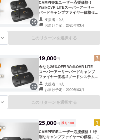
CAMPFIREユーザー応援価格！
WalkOVR LITEスーパーアーリー
バードキャンプファイヤー価格-2
ノードシステム。 WalkOVR BASIC
支援者：0人
の拡張バージョンを使用してVR
お届け予定：2020年03月
ゲームプレイを強化し、足を使用し
てVR環境をナビゲートします。 **
送料込み
このリターンを選択する
る
19,000
円
今なら26%OFF! WalkOVR LITE
スーパーアーリーバードキャンプ
ファイヤー価格-2ノードシステム。
WalkOVR BASICの拡張バージョン
支援者：0人
を使用してVRゲームプレイを強化
お届け予定：2020年03月
し、足を使用してVR環境をナビ
ゲートします。 Campfireを開始す
るための極端な割引 **送料込み
このリターンを選択する
る
25,000
円
残り
100
CAMPFIREユーザー応援価格！ 特
別なキャンプファイヤーの価格。 こ