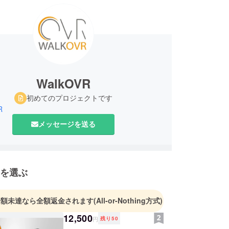
WalkOVR
初めてのプロジェクトです
R
メッセージを送る
を選ぶ
金額未達なら全額返金されます
(All-or-Nothing方式)
12,500
円
残り
50