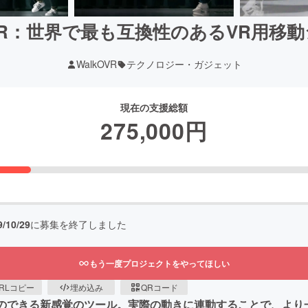
OVR：世界で最も互換性のあるVR用移
WalkOVR
テクノロジー・ガジェット
現在の支援総額
275,000
円
9/10/29
に募集を終了しました
もう一度プロジェクトをやってほしい
RLコピー
埋め込み
QRコード
ことのできる新感覚のツール。実際の動きに連動することで、よ