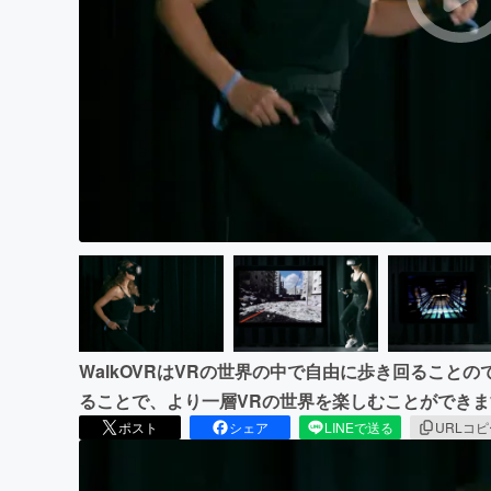
まちづくり・地域活性化
WalkOVRはVRの世界の中で自由に歩き回ること
ることで、より一層VRの世界を楽しむことができま
ポスト
シェア
LINEで送る
URLコ