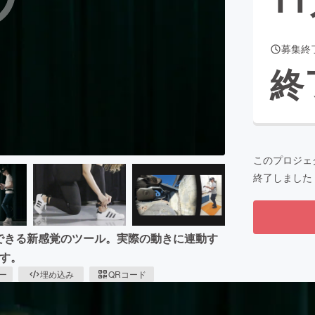
募集終
CAMPFIRE for Social Good
CAMPFIRE Creation
終
CAMPFIREふるさと納税
machi-ya
コミュニティ
このプロジェ
終了しました
のできる新感覚のツール。実際の動きに連動す
す。
ピー
埋め込み
QRコード