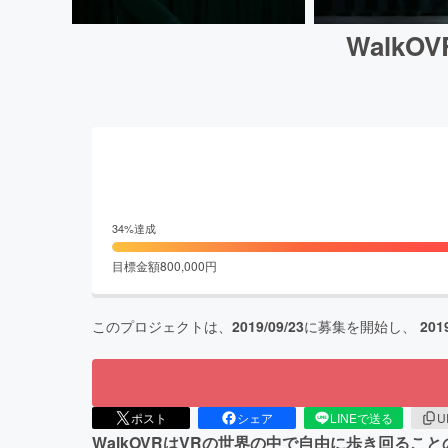
Walk
34
%達成
目標金額
800,000
円
このプロジェクトは、
2019/09/23
に募集を開始し、
201
ポスト
シェア
LINEで送る
U
WalkOVRはVRの世界の中で自由に歩き回る