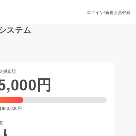
ログイン
/
新規会員登録
動システム
うすぐ公開されます
支援総額
プロダクト
5,000
円
ファッション
スポーツ
00,000円
数
ア
ソーシャルグッド
人