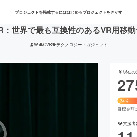
プロジェクトを掲載するには
はじめる
プロジェクトをさがす
OVR：世界で最も互換性のあるVR用移
WalkOVR
テクノロジー・ガジェット
注目のリターン
注目の新着プロジェクト
募集終了が近いプロジェクト
も
現在の
音楽
舞台・パフォーマンス
27
ゲーム・サービス開発
フード・飲食店
34%
書籍・雑誌出版
アニメ・漫画
目標金額は8
支援者
チャレンジ
ビューティー・ヘルスケ
11