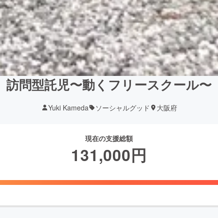
訪問型託児〜動くフリースクール〜
Yuki Kameda
ソーシャルグッド
大阪府
現在の支援総額
131,000
円