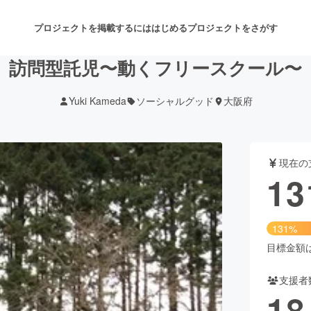
プロジェクトを掲載するには
はじめる
プロジェクトをさがす
訪問型託児〜動くフリースクール〜
Yuki Kameda
ソーシャルグッド
大阪府
注目のリターン
注目の新着プロジェクト
募集終了が近いプロジェクト
も
現在の
音楽
舞台・パフォーマンス
13
ゲーム・サービス開発
フード・飲食店
131%
書籍・雑誌出版
アニメ・漫画
目標金額は1
支援者
チャレンジ
ビューティー・ヘルスケ
18