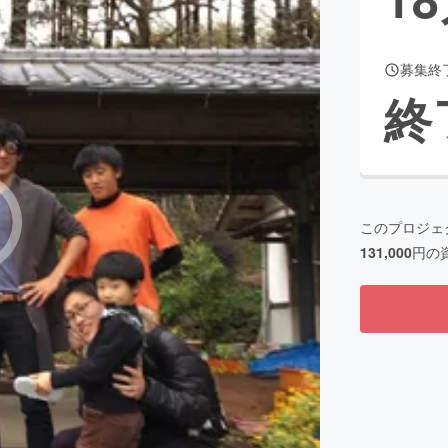
募集終
CAMPFIRE for Social Good
CAMPFIRE Creation
終
CAMPFIREふるさと納税
machi-ya
コミュニティ
このプロジェ
131,000
円の