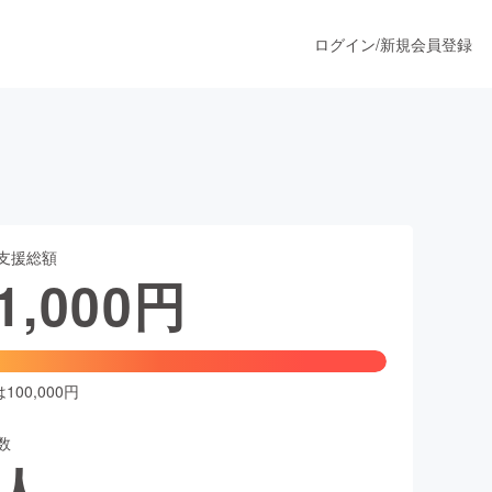
ログイン
/
新規会員登録
うすぐ公開されます
支援総額
プロダクト
1,000
円
ファッション
スポーツ
00,000円
数
ア
ソーシャルグッド
人