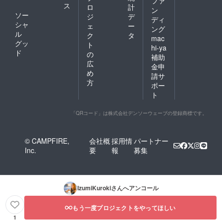
ファ
ス
ロ
計
ン
ソー
ジ
デ
ディ
シャ
ェ
ー
ング
ル
ク
タ
mac
グッ
ト
hi-ya
ド
の
補助
広
金申
め
請サ
方
ポー
ト
「QRコード」は株式会社デンソーウェーブの登録商標です。
© CAMPFIRE,
会社概
採用情
パートナー
Inc.
要
報
募集
IzumiKuroki
さんへアンコール
もう一度プロジェクトをやってほしい
1