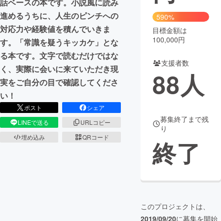
話ベースの本です。小説風に読み
進めるうちに、人生のピンチへの
590%
まちづくり・地域活性化
対応力や経験値を積んでいきま
目標金額は
100,000円
す。「常識を疑うキッカケ」とな
CAMPFIRE for Social Good
CAMPFIRE Creation
る本です。文字で読むだけではな
支援者数
CAMPFIREふるさと納税
machi-ya
コミュニティ
く、実際に会いに来ていただき現
88
人
実をご自分の目で確認してくださ
い！
ポスト
シェア
募集終了まで残
LINEで送る
URLコピー
り
埋め込み
QRコード
終了
このプロジェクトは、
2019/09/20
に募集を開始