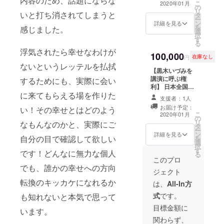
内容のため、話題にならな
11/15(金）大阪
本は当
こ
2020年01月
の
を費やして学ん
市内にて19:30
日会場
リ
いと打ち消されてしまうと
タ
だ情報を惜しみ
頃開催予定
にてお
ー
ン
なくお伝えし、
詳細を見る
渡しし
を
感じました。
選
初回対面セッ
ます
択
す
ション（大阪市
る
内）、月１回（1
浮気されたら幸せなわけが
100,000
時間、計5回）
円
在庫なし
Zoomにてセッ
ないというレッテルを払拭
【黒木いづみを
ションをしま
講演に呼ぶ権
す。 ６回の動画
するためにも、実際に会い
利】 日本全国ど
プログラムを配
に来てもらえる場を作りた
こへでも行きま
信します。 ※全
支援者：1人
す！！呼んでく
てはご本人次第
お届け予定：
い！その幸せとはどのよう
ださい！！ 講演
のため結果をお
こ
2020年01月
の
家として日本に
約束するもので
リ
なもんなのかと、実際にご
タ
希望を届けま
はありません ※
ー
ン
す。（旅費込
詳細を見る
本はパーティ会
自分の目で確認して欲しい
を
選
み） 講演時間は
場にてお渡しし
択
す
2-3時間で会場の
ます ※パーティ
です！どんなに無力な個人
る
ことや集客はお
このプロ
は11/15(金）大
願い致します。
でも、誰かの幸せへの方向
阪市内にて
ジェクト
旦那の浮気、モ
19:30頃開催予
転換のキッカケになれるか
ラハラ、家族と
は、
All-In方
定
の不和、自殺未
式
です。
も知れないと本気で思って
遂、精神病棟入
院、人間不信か
目標金額に
います。
らも生きる世界
関わらず、
を変えられると