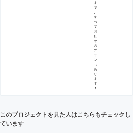
ま
で
、
す
べ
て
お
任
せ
の
プ
ラ
ン
も
あ
り
ま
す
！
このプロジェクトを見た人はこちらもチェックし
ています