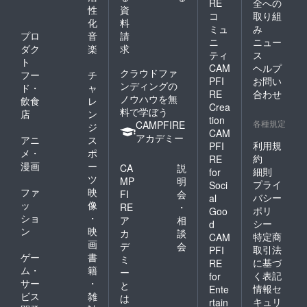
RE
全への
性
資
コ
取り組
化
料
ミュ
み
プロ
音
請
ニ
ニュー
ダク
楽
求
ティ
ス
ト
CAM
ヘルプ
クラウドファ
フー
チ
PFI
お問い
ンディングの
ド・
ャ
RE
合わせ
ノウハウを無
飲食
レ
Crea
料で学ぼう
店
ン
tion
各種規定
CAMPFIRE
ジ
CAM
アカデミー
アニ
ス
利用規
PFI
メ・
ポ
約
RE
漫画
ー
CA
説
細則
for
ツ
MP
明
プライ
Soci
ファ
映
FI
会
バシー
al
ッ
像
RE
・
ポリ
Goo
ショ
・
ア
相
シー
d
ン
映
カ
談
特定商
CAM
画
デ
会
取引法
PFI
ゲー
書
ミ
に基づ
RE
ム・
籍
ー
く表記
for
サー
・
と
情報セ
Ente
ビス
雑
は
キュリ
rtain