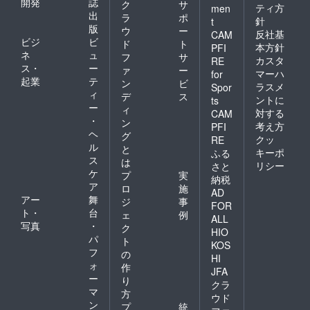
開発
誌
ク
サ
ティ方
men
出
ラ
ポ
針
t
版
ウ
ー
反社基
CAM
ビジ
ビ
ド
ト
本方針
PFI
ネ
ュ
フ
サ
カスタ
RE
ス・
ー
ァ
ー
マーハ
for
起業
テ
ン
ビ
ラスメ
Spor
ィ
デ
ス
ントに
ts
ー
ィ
対する
CAM
・
ン
考え方
PFI
ヘ
グ
クッ
RE
ル
と
キーポ
ふる
ス
は
リシー
さと
ケ
プ
実
納税
ア
ロ
施
AD
アー
舞
ジ
事
FOR
ト・
台
ェ
例
ALL
写真
・
ク
HIO
パ
ト
KOS
フ
の
HI
ォ
作
JFA
ー
り
クラ
マ
方
ウド
ン
プ
統