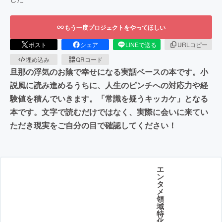
もう一度プロジェクトをやってほしい
ポスト
シェア
LINEで送る
URLコピー
埋め込み
QRコード
旦那の浮気のお陰で幸せになる実話ベースの本です。小
説風に読み進めるうちに、人生のピンチへの対応力や経
験値を積んでいきます。「常識を疑うキッカケ」となる
本です。文字で読むだけではなく、実際に会いに来てい
ただき現実をご自分の目で確認してください！
エ
ン
タ
メ
領
域
特
化