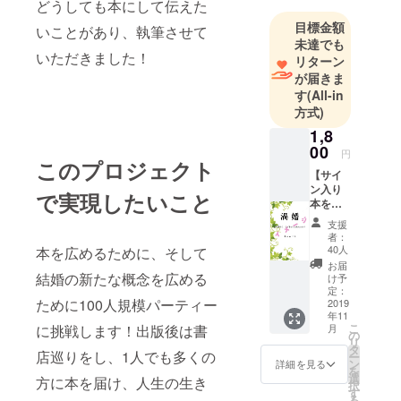
どうしても本にして伝えた
チャー、EM
目標金額
セラピス
いことがあり、執筆させて
未達でも
ト、英語教
いただきました！
リターン
師、旅人etc.
が届きま
す
(All-in
大阪出身。
方式)
数秘３３。
1,8
一部上場企
00
円
このプロジェクト
業に勤め、
【サイ
東大卒の建
ン入り
で実現したいこと
本を送
築家と結婚
りま
するも円満
支援
す】 出
者：
離婚し離婚
来上
40人
本を広めるために、そして
がった
旅行へ。２
お届
本に勝
結婚の新たな概念を広める
け予
度目の結婚
手にサ
定：
ために100人規模パーティー
で念願の高
インを
2019
年11
書いて
齢出産を叶
こ
月
に挑戦します！出版後は書
送りつ
の
リ
えるも、夫
けま
タ
店巡りをし、1人でも多くの
ー
す！
の浮気とモ
ン
詳細を見る
を
（まだ
選
方に本を届け、人生の生き
ラハラに苦
択
サイン
す
る