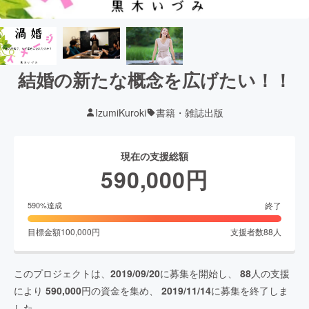
結婚の新たな概念を広げたい！！
IzumiKuroki
書籍・雑誌出版
現在の支援総額
590,000
円
終了
590
%達成
目標金額
100,000
円
支援者数
88
人
このプロジェクトは、
2019/09/20
に募集を開始し、
88
人の支援
により
590,000
円の資金を集め、
2019/11/14
に募集を終了しま
した