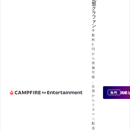
型
ク
ラ
フ
ァ
ン
手
数
料
0
円
か
ら
実
施
可
能
。
企
画
掲載
無料
か
ら
リ
タ
ー
ン
配
送