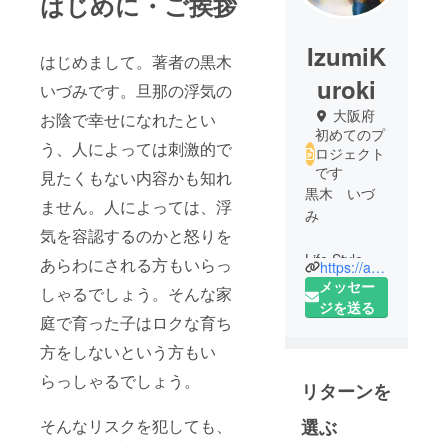
はじめに・ご挨拶
IzumiK
はじめまして。著者の黒木
uroki
いづみです。旦那の浮気の
大阪府
お陰で幸せになれたとい
初めてのプ
う、人によっては刺激的で
ロジェクト
です
見たくもない内容かも知れ
黒木 いづ
ません。人によっては、浮
み
気を容認するのかと怒りを
Life Style
あらわにされる方もいらっ
https://ameblo.jp/earthian117/
Coaching.代
メッセー
しゃるでしょう。そんな家
表
ジを送る
庭で育った子はロクな育ち
旦那の浮気
でパラダイ
方をしないという方もい
ムシフト☆
らっしゃるでしょう。
リターンを
ブロガー
レイキ
選ぶ
そんなリスクを犯しても、
ティー