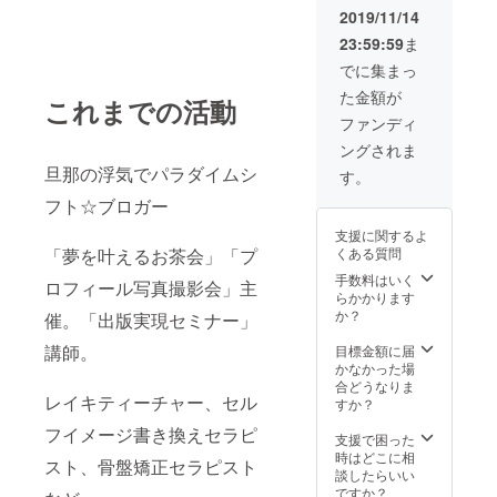
いう内容で承り
2019/11/14
ます。 時期は相
23:59:59
ま
談となります。
※2020年6月末ま
でに集まっ
でに開催でお願
た金額が
これまでの活動
いします
ファンディ
ングされま
旦那の浮気でパラダイムシ
す。
フト☆ブロガー
支援に関するよ
くある質問
「夢を叶えるお茶会」「プ
手数料はいく
ロフィール写真撮影会」主
らかかります
か？
催。
「出版実現セミナー」
講師。
目標金額に届
かなかった場
合どうなりま
レイキティーチャー、セル
すか？
フイメージ書き換えセラピ
支援で困った
時はどこに相
スト、骨盤矯正セラピスト
談したらいい
ですか？