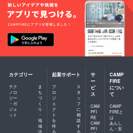
カテゴリー
起案サポート
サ
CAMP
ー
FIRE
テク
ま
プ
ス
ビ
につい
ノロ
ち
ロ
タ
ス
て
ジー
づ
ジ
ッ
・ガ
く
ェ
フ
CAM
CAMP
ジェ
り
ク
に
PFI
FIREと
ット
・
ト
相
RE
は
地
を
談
CAM
あんし
域
作
す
PFI
ん・安
活
る
る