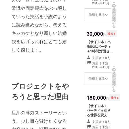
さまを
加権と、Zoom
こ
2019年11月
はじ
の
にて顔をお互い
常識や固定観念をぶっ壊し
リ
め、
タ
に見ながらお話
ー
様々な
ン
を聞きます。 ど
詳細を見る
ていった実話を小説のよう
を
業界で
選
のような内容で
択
ご活躍
す
も結構です。 ご
に読み進めながら、考える
る
の方々
希望であれば
キッカケとなり新しい結婚
30,000
が来ら
セッションしま
円
残り5
れま
す！ ※本はパー
観を広げられればとても嬉
【サイン本＋出
す！！
ティ会場にてお
版記念パーティ
出会い
渡しします ※
しく感じます。
＋1時間対面セッ
のチャ
パーティは
ション】 ある手
ンスと
11/15(金）大阪
支援者：0人
法を使い心の深
して、
市内で19:30頃
お届け予定：
掘りをします。
著者の
開催予定
こ
2019年11月
の
今あなたに必要
現状を
リ
タ
な行動をご自身
ご自分
ー
ン
で導き出すお手
の目で
詳細を見る
を
選
伝いをします。
確認し
プロジェクトをや
択
す
（場所は大阪市
ていた
る
内ホテルのカ
だく意
ろうと思った理由
180,000
フェにて、ご自
味も含
円
残り3
身のお飲み物代
め、目
【サイン本＋
はご負担くださ
撃者と
パーティ＋生き
い） ※本はパー
してご
旦那の浮気ストーリーとい
る世界を変える
ティ会場にてお
参加く
6ヶ月間サポー
渡しします ※
ださ
う、少し目を背けたくなる
支援者：0人
ト！】 自己投資
パーティは
い！ ※
お届け予定：
４００万円以上