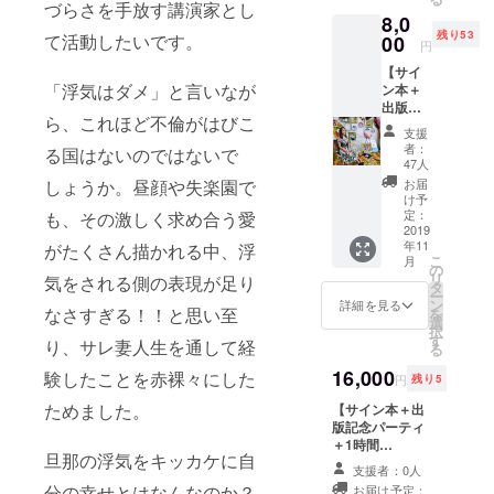
しむ。絶望
はあり
づらさを手放す講演家とし
8,0
ません^
を感じ自殺
残り53
^） 本
て活動したいです。
00
円
未遂を起こ
が出来
【サイ
すが閉鎖病
上がり
「浮気はダメ」と言いなが
ン本＋
サイン
棟で気づき
出版記
を入れ
ら、これほど不倫がはびこ
と学びがあ
念パー
てから
支援
ティー
の発送
り出版に至
者：
る国はないのではないで
参加
となり
47人
る。どん底
権】
ますの
お届
しょうか。昼顔や失楽園で
を経験した
11/15(
で少々
け予
金)
お時間
定：
も、その激しく求め合う愛
おかげで天
19:00頃
2019
いただ
命に気づき
年11
から大
がたくさん描かれる中、浮
きます
こ
月
阪市内
人生加速
がよろ
の
リ
気をされる側の表現が足り
にて予
しくお
タ
中。
ー
定の 立
ねがい
ン
詳細を見る
なさすぎる！！と思い至
を
食パー
しま
選
択
ティー
す。 ※
す
「強み発掘
り、サレ妻人生を通して経
る
にご参
送料込
セッショ
加頂け
16,000
み ※表
験したことを赤裸々にした
円
残り5
ン」「夢を
ます！
紙やタ
（飲食
ためました。
【サイン本＋出
イトル
語るお茶
代込
版記念パーティ
は現段
会」「出版
み） 出
＋1時間
階のイ
旦那の浮気をキッカケに自
版会社
実現セミ
Zoom！】 出版
メージ
支援者：0人
副社長
記念パーティ参
です
ナー」主催
分の幸せとはなんなのか？
お届け予定：