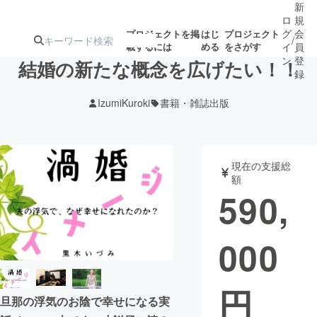
新
ロ
規
グ
会
プロジェクトを掲
はじ
プロジェクト
/
載するには
める
をさがす
イ
員
ン
登
結婚の新たな概念を広げたい！！
録
IzumiKuroki
書籍・雑誌出版
人気のプロ
注目のリ
注目の新着プロ
募集終了が近いプ
もうすぐ公開
ジェクト
ターン
ジェクト
ロジェクト
されます
現在の支援総
額
アート・写真
音楽
590,
テクノロジー・ガジェット
ゲーム・サ
000
映像・映画
書籍・雑誌
円
旦那の浮気のお陰で幸せになる実
ビジネス・起業
チャレンジ