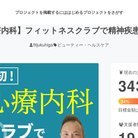
プロジェクトを掲載するには
はじめる
プロジェクトをさがす
療内科】フィットネスクラブで精神疾
fitjukuhiga
ビューティー・ヘルスケア
注目のリターン
注目の新着プロジェクト
募集終了が近いプロジェクト
も
現在の
音楽
舞台・パフォーマンス
34
ゲーム・サービス開発
フード・飲食店
34%
書籍・雑誌出版
アニメ・漫画
目標金額は1
支援者
チャレンジ
ビューティー・ヘルスケ
19