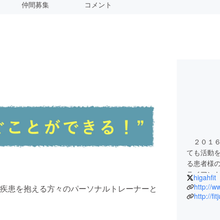
仲間募集
コメント
２０１６
ても活動
る患者様
ライアン
higahfit
メソッド｣
http://w
疾患を抱える方々のパーソナルトレーナーと
http://fit
。
当初、継
が、トレ