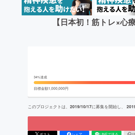
【日本初！筋トレ×心
34
%達成
目標金額
1,000,000
円
このプロジェクトは、
2019/10/17
に募集を開始し、
201
ポスト
シェア
LINEで送る
U