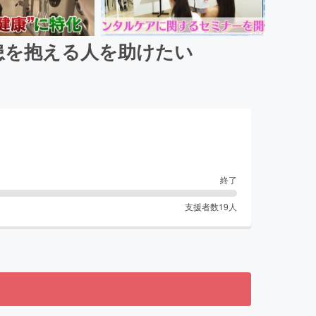
患を抱える人を助けたい
終了
支援者数
19
人