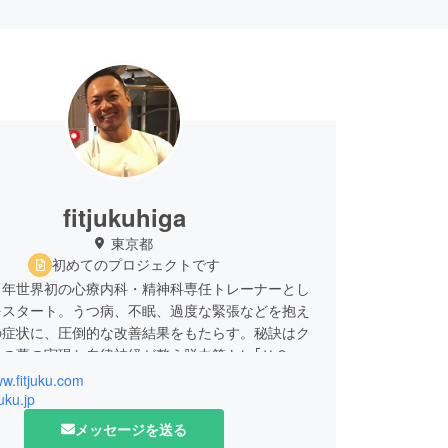
fitjukuhiga
東京都
初めてのプロジェクトです
年世界初の心療内科・精神科専任トレーナーとし
をスタート。うつ病、不眠、過度な緊張などを抱え
の症状に、圧倒的な改善結果をもたらす。秘訣はク
トの夢の実現と自律神経が整う脱力筋トレ｢ＨＳＴ
。
ww.fitjuku.com
juku.jp
続できない方が続出し、存続の危機状態に陥った
メッセージを送る
ーニング方法を大幅に見直し、メソッドを考案。そ