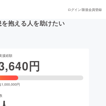
ログイン
/
新規会員登録
患を抱える人を助けたい
うすぐ公開されます
支援総額
プロダクト
3,640
円
ファッション
スポーツ
,000,000円
数
ア
ソーシャルグッド
人