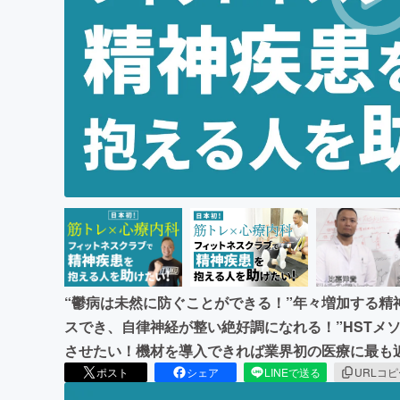
まちづくり・地域活性化
“鬱病は未然に防ぐことができる！”年々増加する精
スでき、自律神経が整い絶好調になれる！”HSTメ
させたい！機材を導入できれば業界初の医療に最も
ポスト
シェア
LINEで送る
URLコ