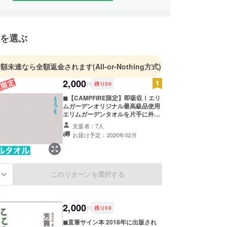
着率が２３.６%から９３.８%へ大幅アップ。病気
のニーズに応えられるようになった。
を選ぶ
年より、都内で３本の指に入るパーソナルトレーニ
に勤務し、ハイレベルの技術で指導にあたる。以
十番、銀座などのトレーニング激戦区にて、経営
金額未達なら全額返金されます
(All-or-Nothing方式)
、エグゼクティブ、トップビジネスパーソンなどを
2,000
円
残り
30
きた。
◼︎【CAMPFIRE限定】即吸収！エリ
ムガーデンオリジナル最高級品使用
年大阪市に生まれる。大学卒業後は総合食品商社に
エリムガーデンタオルを片手に外へ
ート営業が当たり前で、新規得意先獲得がむずかし
出ましょう！ 「elim garden」と刺
支援者：7人
ながら、月間新規得意先獲得数NO.１を記録。勤
繍が施されたオリジナルタオルで
お届け予定：2020年02月
す。 トレーニング中の汗を拭うのに
ーツを両立させ、ラグビークラブ大会、日本一を達
も、アウトドアやイベントなどに
も、 様々なシーンで役立てるアイテ
ムです。:送料込み サイズ：横８０
㎝×縦３６㎝ カラー：白×水色
このリターンを選択する
る
を残しキレイにダイエットをするためボディビルに
１５ｋｇから７６ｋｇまで９ヶ月ー３９ｋｇ、体脂
後にダイエットし見事にボディビル大会入賞。自分
2,000
るきっかけ』を与えてくれたメソッドを広めるため
円
残り
30
在に至る。
◼︎直筆サイン本 2018年に出版され