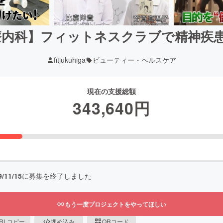
療内科】フィットネスクラブで精神疾
fitjukuhiga
ビューティー・ヘルスケア
現在の支援総額
343,640
円
9/11/15
に募集を終了しました
もう一度プロジェクトをやってほしい
RLコピー
埋め込み
QRコード