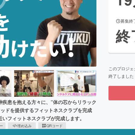
募集終
CAMPFIRE for Social Good
CAMPFIRE Creation
終
CAMPFIREふるさと納税
machi-ya
コミュニティ
このプロジェ
終了しました
神疾患を抱える方々に、”体の芯からリラック
ソッドを提供するフィットネスクラブを完成
近いフィットネスクラブが完成します。
ピー
埋め込み
QRコード