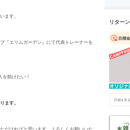
の結果、定
を持つ方
います。
リターン
２０１４
ングジム
降、麻布
目標
ブ『エリムガーデン』にて代表トレーナーを
者、士業
指導して
１９８３
就職。ル
い業界にい
人を助けたい！
務とスポ
成。
詳細を見
後、筋肉
ります。
転向。１
肪５%前
が『変わ
上京。 現
ただければと思います。よろしくお願いいた