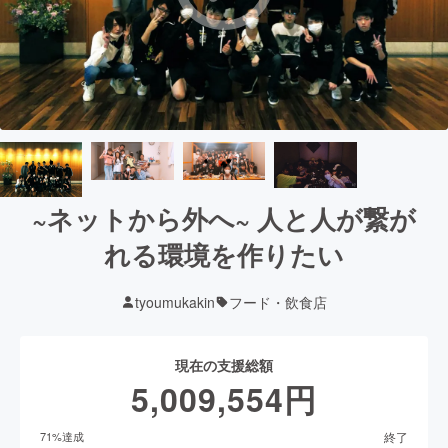
~ネットから外へ~ 人と人が繋が
れる環境を作りたい
tyoumukakin
フード・飲食店
現在の支援総額
5,009,554
円
終了
71
%達成