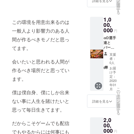
ン
詳細を見る
を
ント(オ
員
選
択
フ会)優
※VVIP
す
る
待券 記
会員特
1,0
念品
典詳細
この環境を用意出来るのは
グッズ
❶ VIP
00,
贈呈(ク
以上専
000
一般人より影響力のある人
円
ラウド
用イベ
ファン
ント開
αD選手
間が作るべきモノだと思っ
ディン
催 ❷ 予
達と
てます。
グ限定)
約が
バーベ
ライ
入って
キュー
支援
ター2種
ない場
店の床
者：
会いたいと思われる人間が
(白 黒)
合 お好
に記念
0人
αDアク
きに貸
特殊
お届
作るべき場所だと思ってい
リル
切可能
ネーム
け予
キーホ
(最大月
配信部
定：
ます。
ルダー
3回)(1
屋に記
2020
年01
(クラウ
年間場
念特殊
こ
月
ドファ
代無料)
ネーム
の
僕は僕自身、僕にしか出来
リ
ンディ
(ドリン
(放送時
タ
ー
ング限
ク別途)
映りま
ない事に人生を賭けたいと
ン
詳細を見る
を
定) αD
❸ VVIP
す) 月に
選
択
思って毎日生きてます。
全員集
会員証
1回限定
す
る
合クッ
発行 ❹
Bocky
2,0
ション
店の床
or 超無
だからこそゲームでも配信
(クラウ
に特殊
課金 店
00,
ドファ
ネーム
に顔出
000
でもやるからには何事にも
円
ンディ
(超限定)
しに行