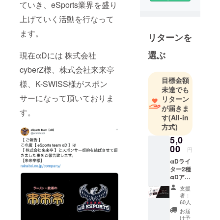
させて頂い
ていき、eSports業界を盛り
ておりま
上げていく活動を行なって
す。
ます。
1~10を作る
リターンを
より0~1を作
選ぶ
現在αDには 株式会社
る事が大好
きで、誰も
cyberZ様、株式会社来来亭
手掛けた事
目標金額
様、K-SWISS様がスポン
ない事に
未達でも
サーになって頂いておりま
興味を持ち
リターン
が届きま
積極的に行
す。
す
(All-in
動する22歳
方式)
です!!!
5,0
人に褒めら
00
円
れる事、人
αDライ
を喜ばせる
ター2種
事が大好き
αDアク
です!!
リル
支援
キーホ
者：
ルダー
60人
(クラウ
お届
ドファ
け予