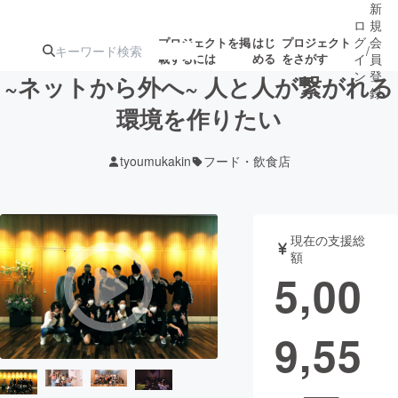
新
ロ
規
グ
会
プロジェクトを掲
はじ
プロジェクト
/
載するには
める
をさがす
イ
員
ン
登
~ネットから外へ~ 人と人が繋がれる
録
環境を作りたい
人気のプロ
注目のリ
注目の新着プロ
募集終了が近いプ
もうすぐ公開
tyoumukakin
フード・飲食店
ジェクト
ターン
ジェクト
ロジェクト
されます
アート・写真
音楽
現在の支援総
額
5,00
テクノロジー・ガジェット
ゲーム・サ
9,55
映像・映画
書籍・雑誌
ビジネス・起業
チャレンジ