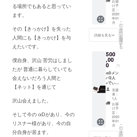
お届
ルダー
用イベ
る場所でもあると思ってい
け予
(クラウ
ント開
定：
ます。
ドファ
催 ❷ 予
2020
年01
ンディ
約が
こ
月
ング限
入って
の
リ
その【きっかけ】を失った
定) αD
ない場
タ
ー
全員集
合 お好
ン
詳細を見る
人間にも【きっかけ】を与
を
合クッ
きに貸
選
択
ション
切可能
す
えたいです。
る
(クラウ
(最大月
500
ドファ
3回)(1
ンディ
年間場
,00
僕自身、沢山 苦労はしまし
ング限
代)(ドリ
0
円
定品) 希
ンク別
たが 普通に暮らしていても
望選手
途) ❸
αDメン
会えないだろう人間と
のオリ
VVIP会
バ2人
ジナル
員証発
+でぃ
【ネット】を通じて
サイン
行 ❹ 店
ふぇあ
支援
色紙 イ
の床に
+無課金
者：
ベント
特殊
Bocky
1人
沢山会えました。
参加メ
ネーム
昼間可
お届
ンバー
(超限定)
能 25名
け予
チェキ1
名前入
まで知
定：
そして今の αDがあり、今の
回撮影
りαDユ
り合い
2020
年01
券
ニ
呼べま
リスナー様があり、今の自
こ
月
フォー
す 三時
の
リ
分自身が居ます。
ム 開店
間
タ
ー
αDイベ
VVIP会