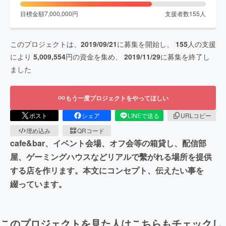
目標金額
7,000,000
円
支援者数
155
人
このプロジェクトは、
2019/09/21
に募集を開始し、
155
人の支援
により
5,009,554
円の資金を集め、
2019/11/29
に募集を終了し
ました
もう一度プロジェクトをやってほしい
ポスト
シェア
LINEで送る
URLコピー
埋め込み
QRコード
cafe&bar、イベント会場、オフ会等の箱貸し、配信部
屋、ゲーミングハウスなどリアルで繫がれる場所を提供
する店を作リます。本文にコンセプト、伝えたい事を
綴っています。
このプロジェクトを見た人はこちらもチェックし