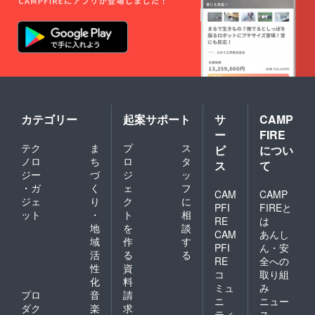
カテゴリー
起案サポート
サ
CAMP
ー
FIRE
テク
ま
プ
ス
ビ
につい
ノロ
ち
ロ
タ
ス
て
ジー
づ
ジ
ッ
・ガ
く
ェ
フ
CAM
CAMP
ジェ
り
ク
に
PFI
FIREと
ット
・
ト
相
RE
は
地
を
談
CAM
あんし
域
作
す
PFI
ん・安
活
る
る
RE
全への
性
資
コ
取り組
化
料
ミュ
み
プロ
音
請
ニ
ニュー
ダク
楽
求
ティ
ス