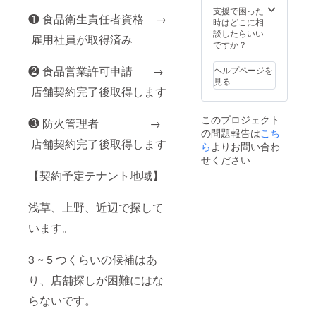
ライ
ない場
支援で困った
❶ 食品衛生責任者資格 →
ター2種
合 お好
時はどこに相
(白 黒)
きに貸
談したらいい
雇用社員が取得済み
αDアク
切可能
ですか？
リル
(最大月
キーホ
3回)(1
❷ 食品営業許可申請 →
ヘルプページを
ルダー
年間場
見る
(クラウ
代使用
店舗契約完了後取得します
ドファ
可能)(ド
ンディ
リンク
このプロジェクト
❸ 防火管理者 →
ング限
別途) ❸
の問題報告は
こち
定) αD
VVIP会
店舗契約完了後取得します
ら
よりお問い合わ
全員集
員証発
合クッ
行 (超限
せください
ション
定)名前
【契約予定テナント地域】
(クラウ
入りαD
ドファ
ユニ
ンディ
フォー
浅草、上野、近辺で探して
ング限
ム 開店
定品) 希
αDイベ
います。
望選手
ント(オ
のオリ
フ会)優
3 ~ 5 つくらいの候補はあ
ジナル
待券 記
サイン
念品
り、店舗探しが困難にはな
色紙 イ
グッズ
ベント
贈呈(ク
らないです。
参加メ
ラウド
ンバー
ファン