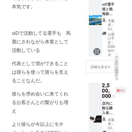
ング限
名前入
きます
αD選手
本気です。
定品) 希
りαDユ
VVIP会
達と熱
望選手
ニ
員
海旅行
のオリ
フォー
※VVIP
店の壁
支援
ジナル
ム 開店
会員特
にネー
者：
サイン
αDイベ
典詳細
ム 超無
0人
αDで活動してる選手も 馬
色紙 イ
ント(オ
❶ VIP
課金宅
お届
ベント
フ会)優
以上専
でホー
け予
鹿にされながら本業として
参加メ
待券 記
用イベ
ムパー
定：
ンバー
念品
ント開
ティ 月
2020
活動している
年01
チェキ1
グッズ
催 ❷ 予
に1回お
こ
月
回撮影
贈呈(ク
約が
好きな
の
リ
券
ラウド
入って
選手4名
タ
代表として僕ができること
ー
ファン
ない場
とゲリ
ン
詳細を見る
を
ディン
合 お好
ラ参加
は彼らを使って彼らを支え
選
択
グ限定)
きに貸
可能(試
す
る
ることなんだ。
切可能
合時
2,5
(最大月
αDnam
3回)(1
e使用可
00,
残り1
彼らを求め会いに来てくれ
年間場
能) αD
000
円
代使用
選手達
るお客さんとの繋がりも増
可能)(ド
とバー
店内に
リンク
ベ
飾る購
え
別途) ❸
キュー
入者の
VVIP会
店の床
顔面銅
支援
員証発
に記念
像 これ
より彼らが今以上にモチ
者：
行 (超限
特殊
はもう
0人
定)名前
ネーム
インパ