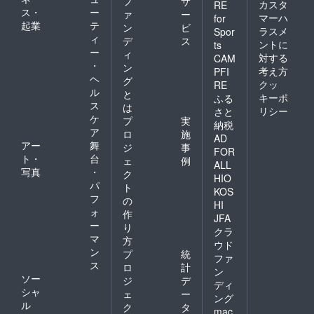
フ
サ
カスタ
RE
ス・
ー
ァ
ー
マーハ
for
起業
テ
ン
ビ
ラスメ
Spor
ィ
デ
ス
ントに
ts
ー
ィ
対する
CAM
・
ン
考え方
PFI
ヘ
グ
クッ
RE
ル
と
キーポ
ふる
ス
は
リシー
さと
ケ
プ
実
納税
ア
ロ
施
AD
アー
舞
ジ
事
FOR
ト・
台
ェ
例
ALL
写真
・
ク
HIO
パ
ト
KOS
フ
の
HI
ォ
作
JFA
ー
り
クラ
マ
方
ウド
ン
プ
統
ファ
ス
ロ
計
ン
ソー
ジ
デ
ディ
シャ
ェ
ー
ング
ル
ク
タ
mac