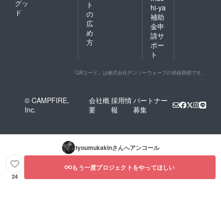
グッ
ト
hi-ya
ド
の
補助
広
金申
め
請サ
方
ポー
ト
「QRコード」は株式会社デンソーウェーブの登録商標です。
© CAMPFIRE,
会社概
採用情
パートナー
Inc.
要
報
募集
tyoumukakin
さんへアンコール
もう一度プロジェクトをやってほしい
24