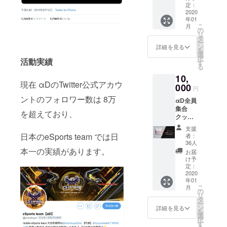
ンディ
定：
ング限
2020
年01
定)
こ
月
の
リ
タ
ー
ン
詳細を見る
を
選
択
活動実績
す
る
10,
現在 αDのTwitter公式アカウ
000
円
ントのフォロワー数は 8万
αD全員
集合
を超えており、
クッ
ション
支援
(クラウ
日本のeSports team では日
者：
ドファ
36人
ンディ
本一の実績があります。
お届
ング限
け予
定品) 希
定：
望選手
2020
年01
のオリ
こ
月
ジナル
の
リ
サイン
タ
ー
色紙
ン
詳細を見る
を
選
択
す