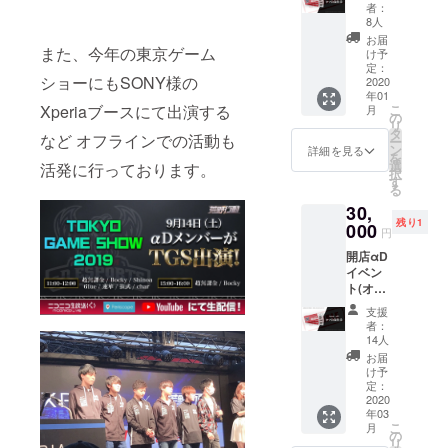
券 記念
者：
品グッ
8人
ズ贈呈
お届
(クラウ
また、今年の東京ゲーム
け予
ドファ
定：
ショーにもSONY様の
ンディ
2020
年01
ング限
Xperiaブースにて出演する
こ
月
定) ライ
の
リ
ター2種
タ
など オフラインでの活動も
ー
(白 黒)
ン
詳細を見る
を
αDアク
選
活発に行っております。
択
リル
す
る
キーホ
30,
ルダー
残り1
(クラウ
000
円
ドファ
開店αD
ンディ
イベン
ング限
ト(オフ
定) αD
会)優待
全員集
支援
券 1時
合クッ
者：
間 荒野
ション
14人
行動を
(クラウ
お届
超無課
ドファ
け予
金と一
ンディ
定：
緒にプ
2020
ング限
年03
レイ フ
定品) 希
こ
月
レンド
望選手
の
リ