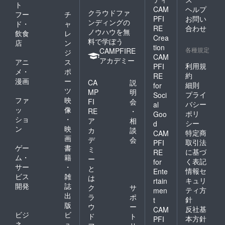
ト
CAM
ヘルプ
クラウドファ
フー
チ
PFI
お問い
ンディングの
ド・
ャ
RE
合わせ
ノウハウを無
飲食
レ
Crea
料で学ぼう
店
ン
tion
各種規定
CAMPFIRE
ジ
CAM
アカデミー
アニ
ス
利用規
PFI
メ・
ポ
約
RE
漫画
ー
CA
説
細則
for
ツ
MP
明
プライ
Soci
ファ
映
FI
会
バシー
al
ッ
像
RE
・
ポリ
Goo
ショ
・
ア
相
シー
d
ン
映
カ
談
特定商
CAM
画
デ
会
取引法
PFI
ゲー
書
ミ
に基づ
RE
ム・
籍
ー
く表記
for
サー
・
と
情報セ
Ente
ビス
雑
は
キュリ
rtain
開発
誌
ク
サ
ティ方
men
出
ラ
ポ
針
t
版
ウ
ー
反社基
CAM
ビジ
ビ
ド
ト
本方針
PFI
ネ
ュ