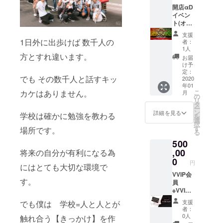
オフ会
開店αD
に場所
イベン
貸切可
ト(オフ
能 (3時
会)優待
支援
間) (1年
券 KWL
1日外に出歩けば 数千人の
者：
間場代)
CM30秒
1人
(ドリン
x月8回
方とすれ違います。
お届
ク別途)
動画作
け予
❸ VIP
成費込
定：
でも その数千人と話すキッ
会員証
平均視
2020
年01
発行 開
聴者数
カケはありません。
こ
月
店αDイ
14000
の
リ
ベント
人
タ
ー
(オフ会)
~17000
ン
詳細を見る
学校は確かに勉強を教わる
を
優待券
人
選
択
記念品
す
場所です。
る
グッズ
500
贈呈(ク
ラウド
,00
将来の自分が有利になる為
ファン
0
円
にはとても大切な環境で
ディン
グ限定)
VVIP会
す。
ライ
員
ター2種
※VVIP
(白 黒)
会員特
支援
でも僕は 学校=人と人とが
αDアク
典詳細
者：
リル
❶ VIP
0人
触れ合う【きっかけ】を作
キーホ
以上専