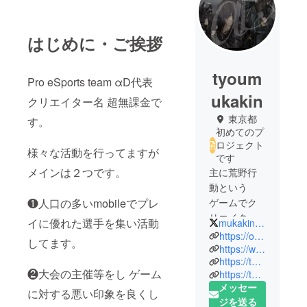
はじめに・ご挨拶
tyoum
Pro eSports team αD代表
ukakin
クリエイター名 超無課金で
東京都
す。
初めてのプ
ロジェクト
様々な活動を行ってますが
です
メインは２つです。
主に荒野行
動という
❶人口の多いmobileでプレ
ゲームでク
リエイター
イに優れた選手を集い活動
mukakin1203
活動を行っ
https://oreratuyoi.jp/
してます。
ておりま
https://www.youtube.com/channel/UCk62TRyPP3iSC9W0HU271xg?view_as=subscriber
https://twitter.com/tyoumukakin7
す。
❷大会の主催等をし ゲーム
https://twitter.com/oreratuyoi
esports team
メッセー
に対する悪い印象を良くし
αDの代表も
ジを送る