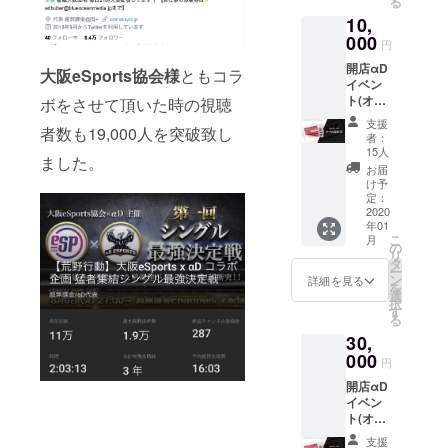
る
10,
000
円
開店αD
大阪eSports協会様
ともコラ
イベン
ト(オフ
ボをさせて頂いた時の視聴
会)優待
支援
者数も19,000人を突破致し
券 記念
者：
品グッ
15人
ました。
ズ贈呈
お届
け予
定：
2020
年01
こ
月
の
リ
タ
ー
ン
詳細を見る
を
選
択
す
る
30,
000
円
開店αD
イベン
ト(オフ
会)優待
支援