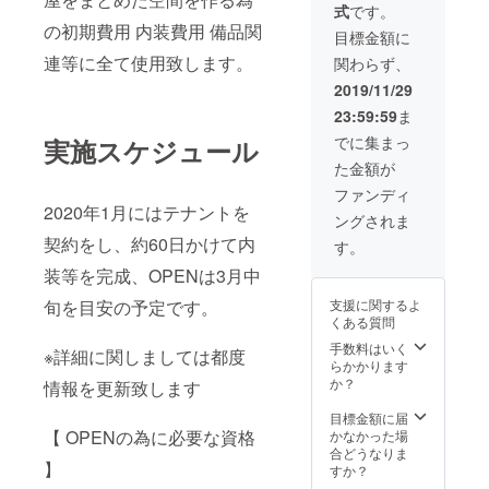
式
です。
合クッ
きに貸
特殊
の初期費用 内装費用 備品関
ション
切可能
ネーム
目標金額に
(クラウ
(最大月
配信部
連等に全て使用致します。
関わらず、
ドファ
3回)(1
屋に記
ンディ
年間場
念特殊
2019/11/29
ング限
代使用
ネーム
23:59:59
ま
定品) 希
可能)(ド
(放送時
望選手
リンク
映りま
でに集まっ
実施スケジュール
のオリ
別途) ❸
す) 月に
た金額が
ジナル
VVIP会
1回限定
サイン
員証発
Bocky
ファンディ
色紙 イ
行 (超限
or 超無
2020年1月にはテナントを
ングされま
ベント
定)名前
課金 店
契約をし、約60日かけて内
参加メ
入りαD
に顔出
す。
ンバー
ユニ
しに行
装等を完成、OPENは3月中
チェキ1
フォー
きます
回撮影
ム 開店
VVIP会
旬を目安の予定です。
支援に関するよ
券
αDイベ
員
くある質問
ント(オ
※VVIP
フ会)優
会員特
手数料はいく
※詳細に関しましては都度
待券 記
典詳細
らかかります
念品
❶ VIP
か？
情報を更新致します
グッズ
以上専
贈呈(ク
用イベ
目標金額に届
【 OPENの為に必要な資格
ラウド
ント開
かなかった場
ファン
催 ❷ 予
合どうなりま
】
ディン
約が
すか？
グ限定)
入って