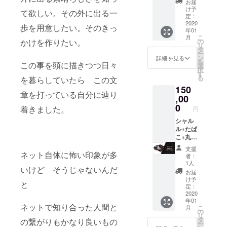
お届
ファン
ふぇあ
け予
て欲しい。その外に出る一
ディン
&Bock
定：
グ限定)
y αDハ
2020
歩を用意したい。そのきっ
年01
ライ
ウスで
こ
月
ター2種
たこ焼
かけを作りたい。
の
リ
(白 黒)
きパー
タ
ー
αDアク
ティ
ン
詳細を見る
を
この事を頭に描きつつ日々
リル
※15名限
選
択
キーホ
定 (その
す
る
を暮らしていたら この文
ルダー
場で荒
150
(クラウ
野した
章を打っている自分に辿り
ドファ
りとか
,00
ンディ
しま
0
着きました。
円
ング限
す!!)
定) αD
シャル
全員集
ル+たば
合クッ
こ+丸の
ション
内サ
支援
(クラウ
ディス
ネット自体に怖い印象が多
者：
ドファ
ティッ
1人
いけど そうじゃないんだ
ンディ
ク+人と
お届
ング限
して 更
け予
と
定品) 希
に希望
定：
望選手
された
2020
年01
のオリ
曲(僕の
ネットで知り合った人間と
こ
月
ジナル
知らな
の
リ
サイン
い歌で
タ
の繋がりもかなり良いもの
ー
色紙 イ
もok) を