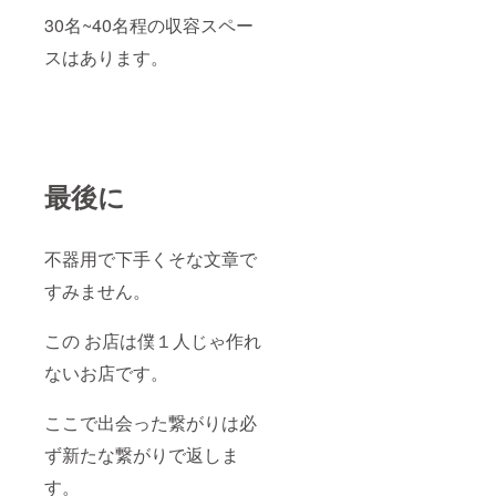
チェキ1
ディン
30名~40名程の収容スペー
回撮影
グ限定)
券
ライ
スはあります。
ター2種
(白 黒)
αDアク
リル
キーホ
ルダー
(クラウ
最後に
ドファ
ンディ
ング限
定) αD
不器用で下手くそな文章で
全員集
合クッ
すみません。
ション
(クラウ
ドファ
この お店は僕１人じゃ作れ
ンディ
ないお店です。
ング限
定品) 希
望選手
ここで出会った繋がりは必
のオリ
ジナル
ず新たな繋がりで返しま
サイン
色紙 イ
す。
ベント