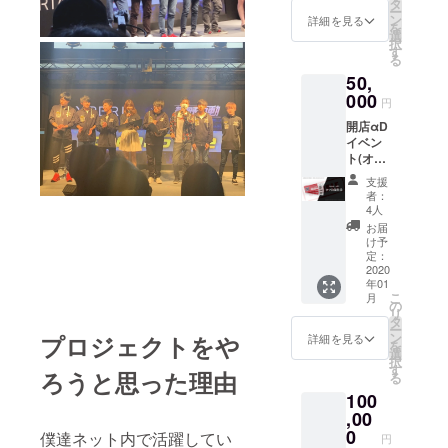
追加 青
のオリ
タ
ー
ロケ
ジナル
ン
詳細を見る
を
メッ
サイン
選
択
セージ
色紙 イ
す
る
ベント
50,
参加時
000
チェキ1
円
回撮影
開店αD
券
イベン
ト(オフ
会)優待
支援
券 記念
者：
品グッ
4人
ズ贈呈
お届
(クラウ
け予
ドファ
定：
ンディ
2020
年01
ング限
こ
月
定) ライ
の
リ
ター2種
タ
ー
(白 黒)
ン
プロジェクトをや
詳細を見る
を
αDアク
選
択
リル
す
ろうと思った理由
る
キーホ
100
ルダー
(クラウ
,00
ドファ
0
僕達ネット内で活躍してい
円
ンディ