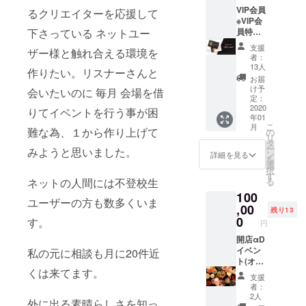
ング限
VIP会員
るクリエイターを応援して
定) αD
※VIP会
下さっている ネットユー
全員集
員特典
合クッ
詳細 ❶
支援
ザー様と触れ合える環境を
ション
VIP専用
者：
(クラウ
イベン
13人
作りたい。リスナーさんと
ドファ
ト開催
お届
ンディ
❷ 2ヵ
け予
会いたいのに 毎月 会場を借
ング限
月に1回
定：
定品) 希
オフ会
2020
りてイベントを行う事が困
年01
望選手
に場所
こ
月
のオリ
貸切可
難な為、１から作り上げて
の
リ
ジナル
能 (3時
タ
ー
みようと思いました。
サイン
間) (1年
ン
詳細を見る
を
色紙 イ
間場代)
選
択
ベント
(ドリン
す
ネットの人間には不登校生
る
参加メ
ク別途)
100
ンバー
❸ VIP
ユーザーの方も数多くいま
チェキ1
会員証
,00
残り13
回撮影
発行 開
0
す。
円
券 荒野
店αDイ
行動記
ベント
開店αD
念青ロ
(オフ会)
イベン
私の元に相談も月に20件近
ケメッ
優待券
ト(オフ
くは来てます。
セ + 守
記念品
会)優待
支援
護取り
グッズ
券 超無
者：
ます
贈呈(ク
課金&
2人
外に出る素晴らしさを知っ
ラウド
でぃ