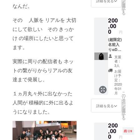
ン
詳細を見る
を
ベント
入れた
なんだ。
選
択
参加メ
特別限
す
る
ンバー
定
その 人脈を リアルを 大切
200
チェキ1
CD(サ
回撮影
イン付
,00
にして欲しい その きっか
券
き) 開店
0
円
αDイベ
け の場所にしたいと思って
ント(オ
(超限定)
フ会)優
名前入
ます。
待券
りαDユ
ニ
支援
フォー
実際に周りの配信者も ネッ
者：
ム 1ヵ
3人
トの繋がりからリアルの友
月に1回
お届
好きな
け予
達まで発展し、
αD選手
定：
とデュ
2020
年01
オゲリ
１ヵ月丸々外に出なかった
こ
月
ラ VIP
の
リ
会員
タ
人間が 積極的に外に出るよ
ー
※VIP会
ン
詳細を見る
を
員特典
選
うになりました。
択
詳細 ❶
す
る
VIP専用
200
イベン
ト開催
,00
残り9
❷ 2ヵ
0
円
月に1回