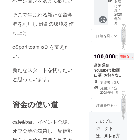
ベーションをあげて欲しい
お届
入りαD
配信部
クト抜
け予
ユニ
屋に記
群です
定：
そこで生まれる新たな資金
フォー
念特殊
超無課
2020
年01
ム 開店
ネーム
金宅で
源を利用し 最高の環境を作
こ
月
αDイベ
(放送時
ホーム
の
リ
ント(オ
映りま
パー
タ
り上げ
ー
フ会)優
す) 月に
ティ αD
ン
詳細を見る
を
待券 記
1回限定
選手達
選
択
念品
Bocky
と熱海
す
eSport team αD を支えた
る
グッズ
or 超無
旅行 店
贈呈(ク
課金 店
の壁に
い。
100,000
円
在庫なし
ラウド
に顔出
ネーム
ファン
しに行
月に1回
超無課金
新たなスタートを切りたい
ディン
きます
お好き
Youtubeで動画
グ限定)
VVIP会
な選手4
出演( お好きな
と思っています。
ライ
員
名とゲ
αD選手3名 呼び
支援者：3人
ター2種
※VVIP
リラ参
ます!! 合計5人で
お届け予定：
(白 黒)
会員特
加可能
行います!!
こ
2020年01月
αDアク
典詳細
(試合時
の
リ
リル
❶ VIP
αDnam
タ
資金の使い道
ー
キーホ
以上専
e使用可
ン
詳細を見る
を
ルダー
用イベ
能) αD
選
択
(クラウ
ント開
選手達
す
る
ドファ
催 ❷ 予
とバー
このプロ
cafe&bar、イベント会場、
ンディ
約が
ベ
ジェクト
ング限
入って
キュー
オフ会等の箱貸し、配信部
定) αD
ない場
店の床
は、
All-In方
屋をまとめた空間を作る為
全員集
合 お好
に記念