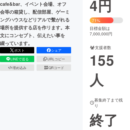
4
円
cafe&bar、イベント会場、オフ
まちづくり・地域活性化
会等の箱貸し、配信部屋、ゲーミ
ングハウスなどリアルで繫がれる
71%
場所を提供する店を作リます。本
目標金額は
CAMPFIRE for Social Good
CAMPFIRE Creation
7,000,000円
文にコンセプト、伝えたい事を
CAMPFIREふるさと納税
machi-ya
コミュニティ
綴っています。
支援者数
ポスト
シェア
155
LINEで送る
URLコピー
埋め込み
QRコード
人
募集終了まで残
り
終了