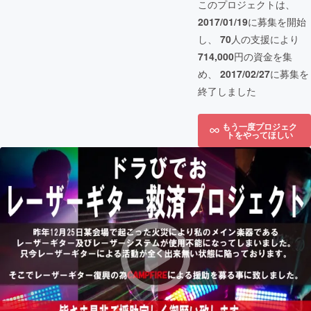
このプロジェクトは、
2017/01/19
に募集を開始
し、
70
人の支援により
714,000
円の資金を集
め、
2017/02/27
に募集を
終了しました
もう一度プロジェク
トをやってほしい