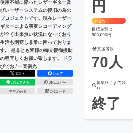
円
使用不能に陥ったレザーギター及
びレーザーシステムの復旧の為の
まちづくり・地域活性化
プロジェクトです。現在レーザー
142%
ギターによる演奏レコーディング
目標金額は
CAMPFIRE for Social Good
CAMPFIRE Creation
が全く出来無い状況になっており
500,000円
CAMPFIREふるさと納税
machi-ya
コミュニティ
生活も困窮し非常に困っておりま
支援者数
す。 是非とも皆様の御支援御援助
70
人
の程宜しくお願い致します。 ドラ
びでお / 一楽儀光
ポスト
シェア
募集終了まで残
LINEで送る
URLコピー
り
埋め込み
QRコード
終了