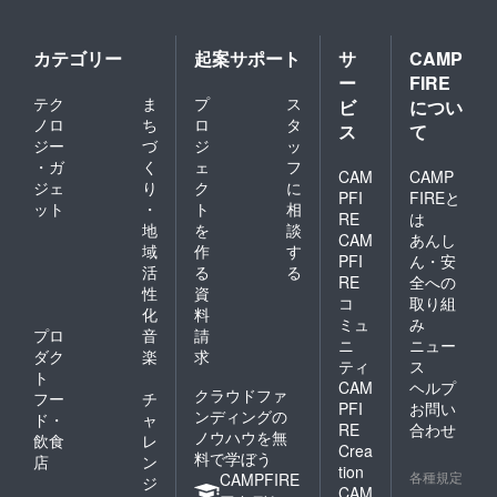
カテゴリー
起案サポート
サ
CAMP
ー
FIRE
テク
ま
プ
ス
ビ
につい
ノロ
ち
ロ
タ
ス
て
ジー
づ
ジ
ッ
・ガ
く
ェ
フ
CAM
CAMP
ジェ
り
ク
に
PFI
FIREと
ット
・
ト
相
RE
は
地
を
談
CAM
あんし
域
作
す
PFI
ん・安
活
る
る
RE
全への
性
資
コ
取り組
化
料
ミュ
み
プロ
音
請
ニ
ニュー
ダク
楽
求
ティ
ス
ト
CAM
ヘルプ
クラウドファ
フー
チ
PFI
お問い
ンディングの
ド・
ャ
RE
合わせ
ノウハウを無
飲食
レ
Crea
料で学ぼう
店
ン
tion
各種規定
CAMPFIRE
ジ
CAM