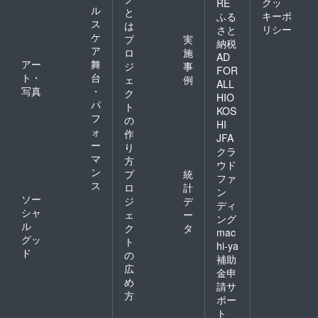
クッ
RE
ル
と
キーポ
ふる
ス
は
リシー
さと
ケ
プ
実
納税
ア
ロ
施
AD
アー
舞
ジ
事
FOR
ト・
台
ェ
例
ALL
写真
・
ク
HIO
パ
ト
KOS
フ
の
HI
ォ
作
JFA
ー
り
クラ
マ
方
ウド
ン
プ
統
ファ
ス
ロ
計
ン
ソー
ジ
デ
ディ
シャ
ェ
ー
ング
ル
ク
タ
mac
グッ
ト
hi-ya
ド
の
補助
広
金申
め
請サ
方
ポー
ト