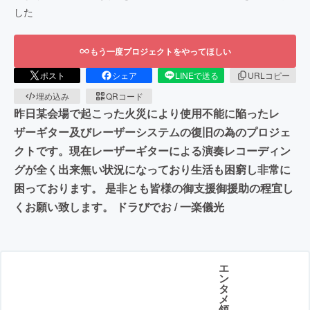
した
もう一度プロジェクトをやってほしい
ポスト
シェア
LINEで送る
URLコピー
埋め込み
QRコード
昨日某会場で起こった火災により使用不能に陥ったレ
ザーギター及びレーザーシステムの復旧の為のプロジェ
クトです。現在レーザーギターによる演奏レコーディン
グが全く出来無い状況になっており生活も困窮し非常に
困っております。 是非とも皆様の御支援御援助の程宜し
くお願い致します。 ドラびでお / 一楽儀光
エ
ン
タ
メ
領