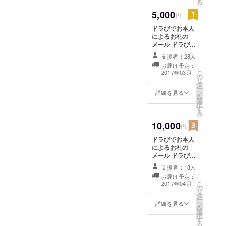
個性と唯一
る
無似な世界
5,000
円
観を作り上
ドラびでお本人
げている。
によるお礼の
この「ド
メール ドラびで
おステッカー
ラびでお」
支援者：28人
お届け予定：
は世界中の
こ
2017年03月
の
ロックフェ
リ
タ
ー
ス、ジャズ
ン
詳細を見る
を
フェス、メ
選
択
す
ディアアー
る
トフェス、
10,000
円
映画祭、芸
ドラびでお本人
術祭でも好
によるお礼の
評をはくし
メール ドラびで
おステッカー ド
2016年にも
支援者：18人
ラびでお秘蔵
お届け予定：
大規模な世
シークレット
こ
2017年04月
の
DVD
界ツアーが
リ
タ
ー
企画されて
ン
詳細を見る
を
いる。
選
択
す
る