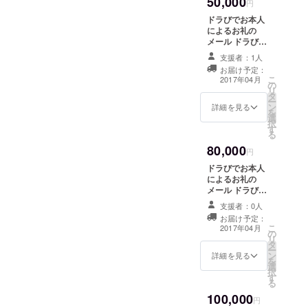
50,000
円
2005年に
はARS
ドラびでお本人
によるお礼の
Electronica
メール ドラびで
（オースト
お出演のライブ
支援者：1人
にご招待（3回）
リア）にて
お届け予定：
ドラびでおス
こ
その年最も
2017年04月
の
テッカー(5枚）
リ
優れたDigital
タ
ドラびでお秘蔵
ー
ン
シークレット
詳細を見る
Musicsに贈
を
選
DVD ドラびでお
択
られる
す
作品プレゼント
る
Honorary
（3作品）
80,000
円
Mention賞を
ドラびでお本人
受賞。2007
によるお礼の
年６月世界
メール ドラびで
芸術界の最
お出演のライブ
支援者：0人
にご招待（5回）
高峰ベネチ
お届け予定：
ドラびでおス
こ
2017年04月
アビエン
の
テッカー(10枚）
リ
タ
ドラびでお秘蔵
ナーレに招
ー
ン
シークレット
詳細を見る
を
待2008年8月
選
DVD ドラびでお
択
にはスペイ
す
作品プレゼント
る
（4作品）
ン「サラゴ
100,000
円
サ万国博覧