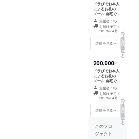
ドラびでお本人
会」に日本
によるお礼の
代表 として
メール 自宅で
レーザーショー
招待され
支援者：2人
ドラびでお出演
2009年には
お届け予定：
のライブにご招
こ
2017年04月
の
人気テレビ
待（10回） ドラ
リ
タ
びでおステッ
番組
ー
ン
カー(10枚） ド
詳細を見る
を
「SMAP×SM
選
ラびでお秘蔵
択
す
シークレット
AP」にも出
る
DVD ドラびでお
演してい
200,000
作品プレゼント
円
る。近年CM
（5作品）
ドラびでお本人
制作テレビ
によるお礼の
メール 自宅で
出演も多
レーザーショー
い。
支援者：0人
ドラびでお出演
お届け予定：
のライブにご招
こ
2017年04月
の
待（無制限） ド
リ
タ
ラびでおステッ
ー
ン
カー(10枚） ド
詳細を見る
を
選
ラびでお秘蔵
択
す
シークレット
る
DVD お好きなド
このプロ
ラびでお作品プ
ジェクト
レゼント（5作