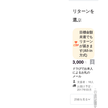
音楽をリア
ルタイムに
リターンを
リミックス
出来る自作
選ぶ
楽器
「DORAnom
目標金額
e」により活
未達でも
動を再開。
リターン
が届きま
既製の楽
す
(All-in
方式)
器ありきの
音楽では無
3,000
円
く楽器自体
ドラびでお本人
から自分自
によるお礼の
身の音楽専
メール
用に一から
支援者：18人
お届け予定：
作り上げる
こ
2017年03月
の
というコン
リ
タ
ー
セプトによ
ン
詳細を見る
を
り圧倒的 な
選
択
す