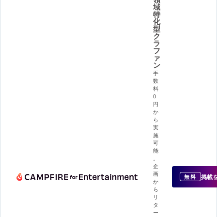
域
特
化
型
ク
ラ
フ
ァ
ン
手
数
料
0
円
か
ら
実
施
可
能
。
企
画
掲載
無料
か
ら
リ
タ
ー