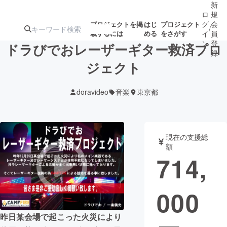
新
ロ
規
グ
会
プロジェクトを掲
はじ
プロジェクト
/
載するには
める
をさがす
イ
員
ン
登
ドラびでおレーザーギター救済プロ
録
ジェクト
人気のプロ
注目のリ
注目の新着プロ
募集終了が近いプ
もうすぐ公開
doravideo
音楽
東京都
ジェクト
ターン
ジェクト
ロジェクト
されます
アート・写真
音楽
現在の支援総
額
714,
テクノロジー・ガジェット
ゲーム・サ
000
映像・映画
書籍・雑誌
昨日某会場で起こった火災により
ビジネス・起業
チャレンジ