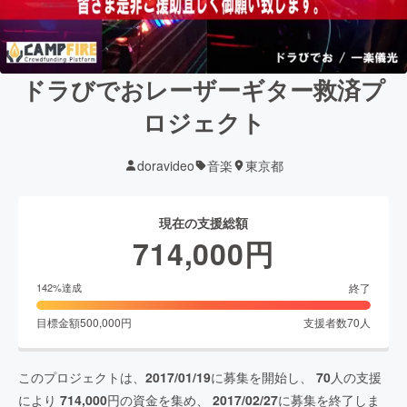
ドラびでおレーザーギター救済プ
ロジェクト
doravideo
音楽
東京都
現在の支援総額
714,000
円
終了
142
%達成
目標金額
500,000
円
支援者数
70
人
このプロジェクトは、
2017/01/19
に募集を開始し、
70
人の支援
により
714,000
円の資金を集め、
2017/02/27
に募集を終了しま