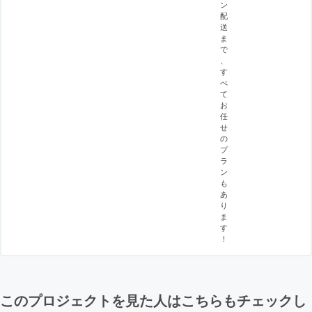
ン
配
送
ま
で
、
す
べ
て
お
任
せ
の
プ
ラ
ン
も
あ
り
ま
す
！
このプロジェクトを見た人はこちらもチェックし