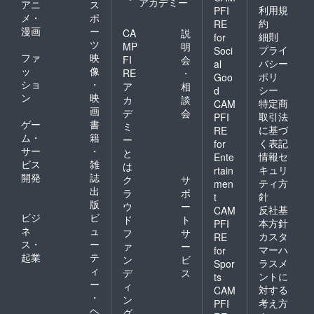
アカデミー
アニ
ス
利用規
PFI
メ・
ポ
約
RE
漫画
ー
CA
説
細則
for
ツ
MP
明
プライ
Soci
ファ
映
FI
会
バシー
al
ッ
像
RE
・
ポリ
Goo
ショ
・
ア
相
シー
d
ン
映
カ
談
特定商
CAM
画
デ
会
取引法
PFI
ゲー
書
ミ
に基づ
RE
ム・
籍
ー
く表記
for
サー
・
と
情報セ
Ente
ビス
雑
は
キュリ
rtain
開発
誌
ク
サ
ティ方
men
出
ラ
ポ
針
t
版
ウ
ー
反社基
CAM
ビジ
ビ
ド
ト
本方針
PFI
ネ
ュ
フ
サ
カスタ
RE
ス・
ー
ァ
ー
マーハ
for
起業
テ
ン
ビ
ラスメ
Spor
ィ
デ
ス
ントに
ts
ー
ィ
対する
CAM
・
ン
考え方
PFI
ヘ
グ