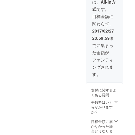
品） 旧
は、
All-In方
DORAnomeマ
式
です。
シーンプレゼン
ト！！（限定２
目標金額に
台） 各世界に一
関わらず、
台づつの楽器で
す。
2017/02/27
23:59:59
ま
でに集まっ
た金額が
ファンディ
ングされま
す。
支援に関するよ
くある質問
手数料はいく
らかかります
か？
目標金額に届
かなかった場
合どうなりま