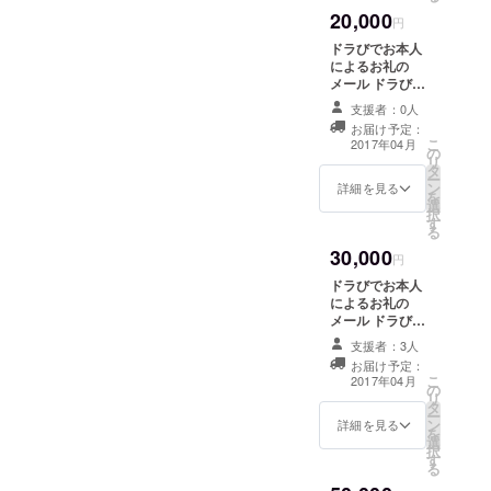
近年では
20,000
円
平面映像か
ドラびでお本人
ら3Dに移行
によるお礼の
メール ドラびで
しレーザー
おステッカー(2
支援者：0人
を使った作
枚） ドラびでお
お届け予定：
品を多く発
出演のライブに
こ
2017年04月
の
ご招待（1回）
表してい
リ
タ
ドラびでお秘蔵
ー
る。また
ン
シークレット
詳細を見る
を
選
DVD ドラびでお
ROLAND社
択
す
作品プレゼント
る
CACIO社
（1作品）
30,000
Vestaxs社よ
円
り技術提供
ドラびでお本人
によるお礼の
機材提供を
メール ドラびで
受けより完
お出演のライブ
支援者：3人
成度の高い
にご招待（2回）
お届け予定：
ドラびでおス
「DORAnom
こ
2017年04月
の
テッカー（3枚）
リ
e４」が制作
タ
ドラびでお秘蔵
ー
ン
されてい
シークレット
詳細を見る
を
選
DVD ドラびでお
る。
択
す
作品プレゼント
る
（2作品）