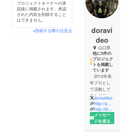
プロジェクトオーナーの承
認後に掲載されます。承認
された内容を削除すること
はできません。
doravi
※投稿する際の注意点
deo
山口県
他に3件の
プロジェク
トを掲載し
ています
2012年長
年プロとし
て活動して
きたドラム
doravideo
を引退。そ
http://ameblo.jp/doravideo/
の後tkrworks
http://blog.livedoor.jp/waka_miho/
メッセー
社と長年開
ジを送る
発を進めて
来た映像と