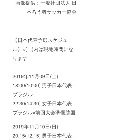
後の
画像提供：一般社団法人 日
日(金)
ト終了
11/11(
①17:00
後の
月)以降
本ろう者サッカー協会
立川・
11/11(
にさせ
府中ア
月)以降
ていた
スレ
にさせ
だきま
ティッ
ていた
す。
クＦＣ -
だきま
バルド
【日本代表予選スケジュー
す。
ラール
ル】※( )内は現地時間にな
浦安
②19:30
ります
湘南ベ
ルマー
レ - Ｆ
リーグ
2019年11月09日(土)
選抜
2019年
18:00(10:00) 男子日本代表 -
11月09
ブラジル
日(土)
①10:30
22:30(14:30) 女子日本代表 -
ペスカ
ドーラ
ブラジル※前回大会準優勝国
町田 -
エスポ
ラーダ
2019年11月10日(日)
北海道
②12:45
20:15(12:15) 男子日本代表 -
シュラ