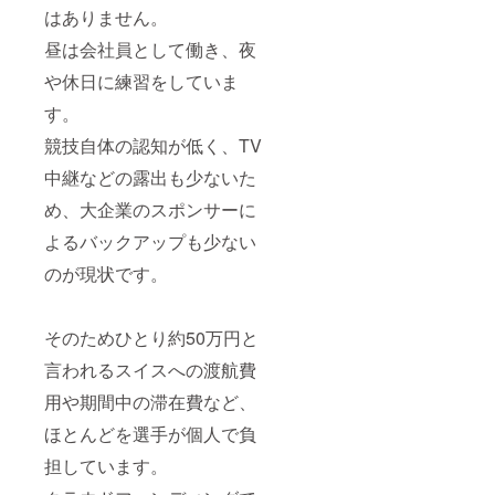
です。
の枠へ
はありません。
先着順
システ
移動し
です。
ムの関
昼は会社員として働き、夜
ていた
システ
係で重
だきま
ムの関
複して
や休日に練習をしていま
す。 ※
係で重
申し込
企画の
複して
まれた
す。
詳細は
申し込
場合に
変更の
まれた
は、他
競技自体の認知が低く、TV
可能性
場合に
の枠へ
がござ
中継などの露出も少ないた
は、他
移動し
いま
の枠へ
ていた
め、大企業のスポンサーに
す。
移動し
だきま
※CAMP
ていた
す。 ※
よるバックアップも少ない
FIREの
だきま
人数に
機能を
す。 ※
よって
のが現状です。
使って
人数に
は、内
ご連絡
よって
容を変
をさせ
は、内
更して
ていた
容を変
そのためひとり約50万円と
実施す
だきま
更して
る可能
言われるスイスへの渡航費
す。お
実施す
性があ
手数で
る可能
りま
用や期間中の滞在費など、
すが、
性があ
す。
都度、
りま
※CAMP
ほとんどを選手が個人で負
メッ
す。
FIREの
セージ
※CAMP
機能を
担しています。
が届い
FIREの
使って
ている
機能を