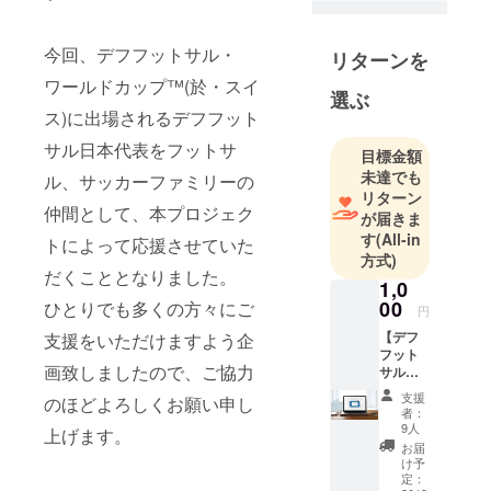
サルの日本
トップリー
今回、デフフットサル・
リターンを
グである
ワールドカップ™(於・スイ
「Ｆリー
選ぶ
グ」を運営
ス)に出場されるデフフット
していま
サル日本代表をフットサ
目標金額
す。Ｆリー
未達でも
ル、サッカーファミリーの
グは、2007
リターン
年に開幕し
仲間として、本プロジェク
が届きま
た、日本初
す
(All-in
トによって応援させていた
の公式フッ
方式)
だくこととなりました。
トサルリー
1,0
00
ひとりでも多くの方々にご
円
【デフ
支援をいただけますよう企
フット
画致しましたので、ご協力
サル日
本代表
支援
のほどよろしくお願い申し
をただ
者：
ただ支
9人
上げます。
援！】
お届
気持ち
け予
のこ
定：