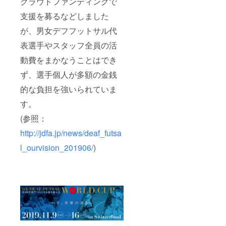
クラウドファンディングで
ご連絡
かをご
使って
をさせ
確認お
支援を募るなどしました
ご連絡
ていた
願い致
をさせ
だきま
が、男女デフフットサル代
しま
ていた
す。お
す。 ※
だきま
手数で
表選手やスタッフ全員の活
誤って
す。お
すが、
支援さ
手数で
都度、
動費をまかなうことはでき
れた場
すが、
メッ
合のご
都度、
セージ
ず、選手個人が多額の金銭
返金に
メッ
が届い
つきま
的な負担を強いられていま
セージ
ている
して
が届い
かをご
す。
は、当
ている
確認お
プロ
かをご
願い致
(参照：
ジェク
確認お
しま
ト終了
願い致
す。 ※
http://jdfa.jp/news/deaf_futsa
後の
しま
誤って
11/11(
す。 ※
支援さ
l_ourvision_201906/
)
月)以降
誤って
れた場
にさせ
支援さ
合のご
ていた
れた場
返金に
だきま
合のご
つきま
す。 ＜
返金に
して
スケ
つきま
は、当
ジュー
して
プロ
ル＞
は、当
ジェク
2019年
プロ
ト終了
11月08
ジェク