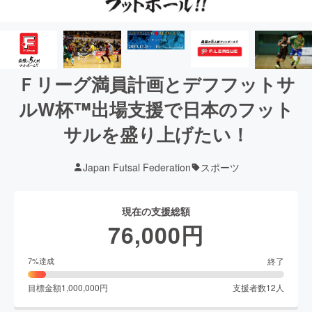
Ｆリーグ満員計画とデフフットサ
ルW杯™出場支援で日本のフット
サルを盛り上げたい！
Japan Futsal Federation
スポーツ
現在の支援総額
76,000
円
終了
7
%達成
目標金額
1,000,000
円
支援者数
12
人