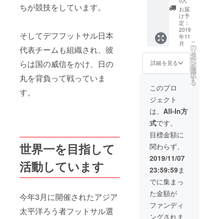
楽しみ
ちが競技をしています。
ン入り
ルの下
いただ
お届
公式
で試合
けま
け予
ボー
をする
定：
す。 ＜
ル)】 デ
2019
と、果
スケ
そしてデフフットサル日本
年11
ラック
たして
ジュー
こ
月
ス企
どうな
の
ル＞
代表チームも組織され、彼
リ
画！！
るの
タ
2019年
ー
・試合
か！？
ン
らは国の威信をかけ、日の
11月09
詳細を見る
を
前に選
公式戦
選
日(土)
択
手との
丸を背負って戦っていま
と同じ
す
①14:45
る
記念撮
広さの
～
このプロ
す。
影 ・始
20ｍ
15:45(
ジェクト
球式で
×40ｍの
お子様
Ｆリー
コート
のご参
は、
All-In方
ガー相
でお楽
加可)
式
です。
手に
しみい
②19:15
シュー
ただけ
～
目標金額に
ト。そ
ます。
20:15(
世界一を目指して
関わらず、
のボー
＜スケ
高校生
ルにご
ジュー
以上の
2019/11/07
活動しています
希望の
ル＞
み) ※お
23:59:59
ま
選手1人
2019年
申し込
(当該試
11月09
みは
でに集まっ
合の登
日(土)
11/7(木)
た金額が
録選手
①12:30
今年3月に開催されたアジア
までに
のみ)の
～
なりま
ファンディ
サイン
太平洋ろう者フットサル選
13:30(
す。 ※
ングされま
を入れ
お子様