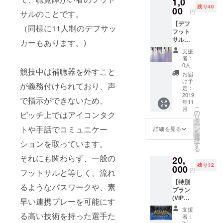
1,0
と！Ｆ
だきま
残り40
リーグ
00
す。
円
サルのことです。
選抜の
【デフ
選手が
（同様に11人制のデフサッ
フット
ゲスト
サル体
として
カーもあります。)
験会】
登場予
支援
デフ
定！！
者：
フット
参加者
0人
競技中は補聴器を外すこと
サル選
の皆さ
お届
手が
まとＦ
け予
が義務付けられており、声
やって
リーグ
定：
いる普
2019
選抜の
で指示ができないため、
年11
段の練
選手を
こ
月
習メ
数チー
の
ピッチ上ではアイコンタク
リ
ニュー
ムに分
タ
ー
とゲー
けて、
トや手話でコミュニケー
ン
詳細を見る
を
ム会を
フット
選
択
ションを取っています。
行いま
サルの
す
る
す。 耳
試合を
それにも関わらず、一般の
20,
栓を付
しま
残り12
けた音
000
す。 公
円
フットサルと等しく、流れ
のない
式戦と
【特別
世界
同じ広
るようなパスワークや、素
プラン
で、声
さの20
(VIP席
を出す
ｍ×40ｍ
早い連携プレーを可能にす
+記念撮
のは禁
のコー
支援
影+始球
止とい
る高い技術を持った選手た
トでお
者：
式+サイ
うルー
0人