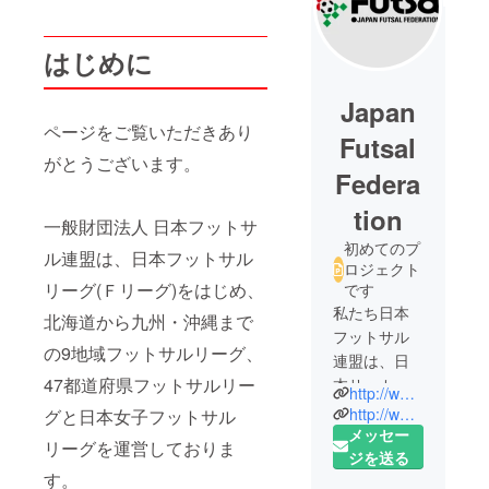
はじめに
Japan
ページをご覧いただきあり
Futsal
がとうございます。
Federa
tion
一般財団法人 日本フットサ
初めてのプ
ル連盟は、日本フットサル
ロジェクト
リーグ(Ｆリーグ)をはじめ、
です
私たち日本
北海道から九州・沖縄まで
フットサル
の9地域フットサルリーグ、
連盟は、日
47都道府県フットサルリー
本サッカー
http://www.fleague.jp/
協会（JFA）
http://www.jff-futsal.or.jp/
グと日本女子フットサル
傘下の一般
メッセー
リーグを運営しておりま
財団法人
ジを送る
す。
で、フット