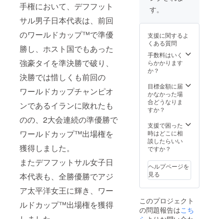
観戦チ
手権において、デフフット
てプレ
のご参
ケット
す。
ゼント
加可)
を別
サル男子日本代表は、前回
しま
②17:00
途、ご
す。 ・
～
購入く
のワールドカップ™で準優
支援に関するよ
試合中
18:00(
ださ
くある質問
は、普
高校生
い。 ※
勝し、ホスト国でもあった
通は入
以上の
手数料はいく
コン
れない
強豪タイを準決勝で破り、
み) ※お
らかかります
ディ
VIP席で
申し込
か？
ション
決勝では惜しくも前回の
観戦を
みは
の関係
してい
11/7(木)
目標金額に届
で、選
ワールドカップチャンピオ
ただけ
までに
かなかった場
手名は
ます。
なりま
合どうなりま
直前の
ンであるイランに敗れたも
フット
す。 ※
すか？
発表に
サル界
観戦チ
なるこ
のの、2大会連続の準優勝で
の大物
ケット
支援で困った
とをご
と話す
を別
ワールドカップ™出場権を
時はどこに相
了承く
機会が
途、ご
談したらいい
ださ
獲得しました。
あるか
購入く
ですか？
い。 ※
もしれ
ださ
ウェア
またデフフットサル女子日
ませ
い。 ※
や
ヘルプページを
ん。 ※
ウェア
シュー
見る
本代表も、全勝優勝でアジ
お申し
や
ズ等の
込みは
シュー
レンタ
ア太平洋女王に輝き、ワー
11/7(木)
ズ等の
ルはご
このプロジェクト
までに
レンタ
ルドカップ™出場権を獲得
ざいま
の問題報告は
こち
なりま
ルはご
せん。
す。 ※
しました。
ら
よりお問い合わ
ざいま