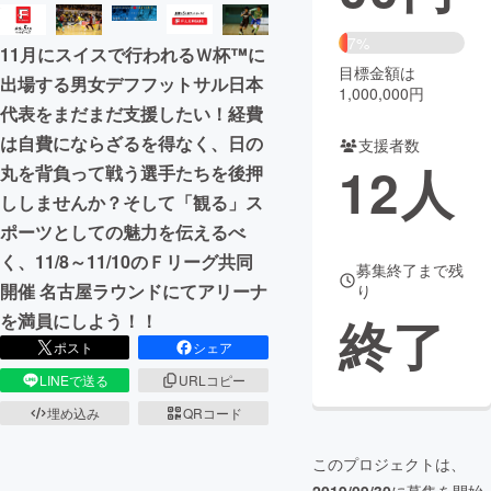
まちづくり・地域活性化
7%
11月にスイスで行われるＷ杯™に
目標金額は
出場する男女デフフットサル日本
1,000,000円
CAMPFIRE for Social Good
CAMPFIRE Creation
代表をまだまだ支援したい！経費
CAMPFIREふるさと納税
machi-ya
コミュニティ
は自費にならざるを得なく、日の
支援者数
12
人
丸を背負って戦う選手たちを後押
ししませんか？そして「観る」ス
ポーツとしての魅力を伝えるべ
く、11/8～11/10のＦリーグ共同
募集終了まで残
開催 名古屋ラウンドにてアリーナ
り
終了
を満員にしよう！！
ポスト
シェア
LINEで送る
URLコピー
埋め込み
QRコード
このプロジェクトは、