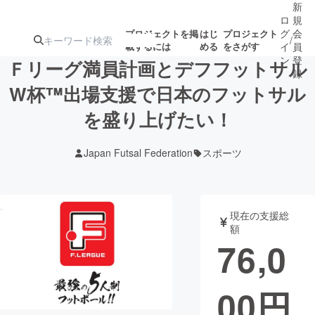
新
ロ
規
グ
会
プロジェクトを掲
はじ
プロジェクト
/
載するには
める
をさがす
イ
員
ン
登
Ｆリーグ満員計画とデフフットサル
録
W杯™出場支援で日本のフットサル
を盛り上げたい！
人気のプロ
注目のリ
注目の新着プロ
募集終了が近いプ
もうすぐ公開
ジェクト
ターン
ジェクト
ロジェクト
されます
Japan Futsal Federation
スポーツ
アート・写真
音楽
現在の支援総
テクノロジー・ガジェット
ゲーム・サ
額
76,0
映像・映画
書籍・雑誌
00
円
ビジネス・起業
チャレンジ