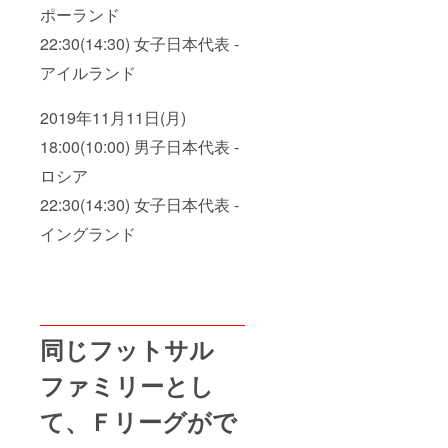
ポーランド
イカー
大阪 -
22:30(14:30) 女子日本代表 -
ヴォス
クオー
アイルランド
レ仙台
③15:00
名古屋
2019年11月11日(月)
オー
シャン
18:00(10:00) 男子日本代表 -
ズ - ボ
アルー
ロシア
ス長野
22:30(14:30) 女子日本代表 -
④17:15
バサ
イングランド
ジィ大
分 - フ
ウガ
ドール
すみだ
⑤19:30
湘南ベ
同じフットサル
ルマー
レ - バ
ファミリーとし
ルド
ラール
て、Ｆリーグがで
浦安
2019年
11月10