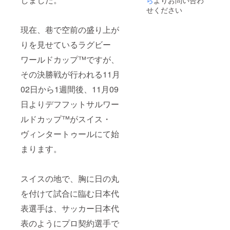
ご自身
観戦チ
せん。
でご準
せください
ケット
ご自身
備をお
を別
でご準
願い致
現在、巷で空前の盛り上が
途、ご
備をお
しま
購入く
願い致
す。 ※
りを見せているラグビー
ださ
しま
怪我や
い。 ※1
す。 ※
事故等
ワールドカップ™ですが、
試合あ
怪我や
の場
たり1組
その決勝戦が行われる11月
事故等
合、主
2名様以
の場
催者側
02日から1週間後、11月09
内にな
合、主
は応急
りま
催者側
処置は
日よりデフフットサルワー
す。ご
は応急
行いま
希望の
処置は
すが、
ルドカップ™がスイス・
試合を
行いま
その後
お選び
すが、
の責任
ヴィンタートゥールにて始
くださ
その後
は負い
い。 ※
の責任
まります。
ませ
先着順
は負い
ん。十
です。
ませ
分にご
システ
ん。十
注意く
スイスの地で、胸に日の丸
ムの関
分にご
ださ
係で重
注意く
い。 ※
を付けて試合に臨む日本代
複して
ださ
各20名
申し込
い。 ※
様まで
表選手は、サッカー日本代
まれた
各20名
になり
場合に
様まで
表のようにプロ契約選手で
先着順
は、他
になり