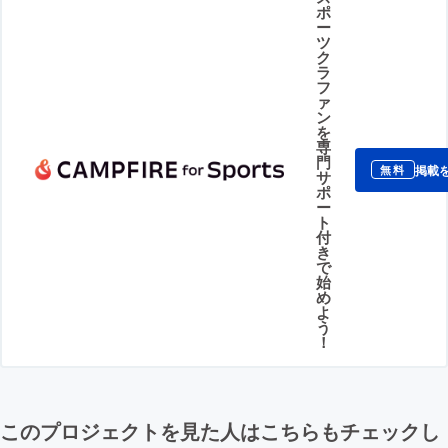
ポ
ー
ツ
ク
ラ
フ
ァ
ン
を
専
門
掲載
無料
サ
ポ
ー
ト
付
き
で
始
め
よ
う
！
このプロジェクトを見た人はこちらもチェックし