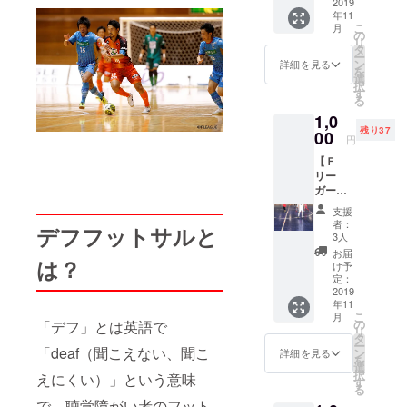
もった
2019
年11
お礼
こ
月
メール
の
リ
をお送
タ
ー
りしま
ン
詳細を見る
を
す。 金
選
択
額はご
す
る
自由に
1,0
上乗せ
残り37
してい
00
円
ただけ
【Ｆ
ます。
リー
※誤って
ガーと
支援さ
蹴れ
れた場
支援
る！】
合のご
者：
デフフットサルと
サブア
返金に
3人
リーナ
つきま
お届
は？
で開催
して
け予
するク
は、当
定：
リニッ
2019
プロ
年11
ク＆
ジェク
こ
月
ゲーム
ト終了
の
「デフ」とは英語で
リ
会にご
後の
タ
ー
参加い
「deaf（聞こえない、聞こ
11/11(
ン
詳細を見る
を
ただけ
月)以降
選
択
えにくい）」という意味
ます。
にさせ
す
る
なん
ていた
で、聴覚障がい者のフット