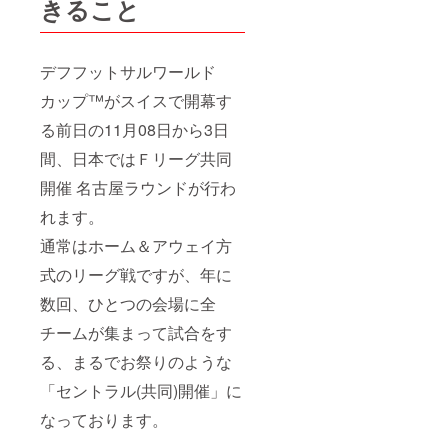
きること
日(日)
①10:00
Ｆリー
グ選抜 -
デフフットサルワールド
エスポ
ラーダ
カップ™がスイスで開幕す
北海道
②12:15
る前日の11月08日から3日
ヴォス
間、日本ではＦリーグ共同
クオー
レ仙台 -
開催 名古屋ラウンドが行わ
立川・
府中ア
れます。
スレ
ティッ
通常はホーム＆アウェイ方
クＦＣ
③14:30
式のリーグ戦ですが、年に
名古屋
オー
数回、ひとつの会場に全
シャン
チームが集まって試合をす
ズ - バ
サジィ
る、まるでお祭りのような
大分
④16:45
「セントラル(共同)開催」に
フウガ
ドール
なっております。
すみだ -
ペスカ