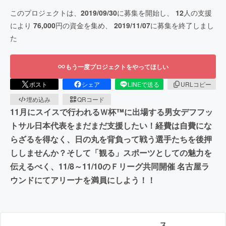
このプロジェクトは、
2019/09/30
に募集を開始し、
12
人の支援
により
76,000
円の資金を集め、
2019/11/07
に募集を終了しまし
た
もう一度プロジェクトをやってほしい
ポスト
シェア
LINEで送る
URLコピー
埋め込み
QRコード
11月にスイスで行われるＷ杯™に出場する男女デフフッ
トサル日本代表をまだまだ支援したい！経費は自費にな
らざるを得なく、日の丸を背負って戦う選手たちを後押
ししませんか？そして「観る」スポーツとしての魅力を
伝えるべく、11/8～11/10のＦリーグ共同開催 名古屋ラ
ウンドにてアリーナを満員にしよう！！
ス