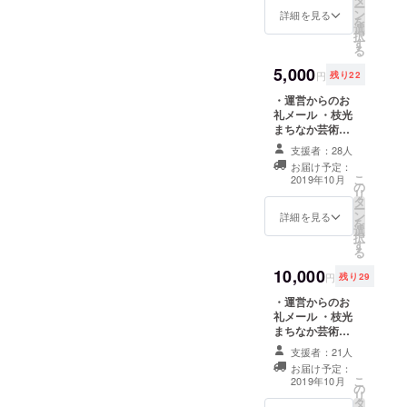
ください。
吹っ飛び、芸術祭に向けた
ー
ン
詳細を見る
の皆様のお力添えあったか
を
選
モチベーションを更に強く
択
す
らこそです。本当にありが
る
させていただいておりま
とうございます。全てのカ
5,000
円
残り22
す。皆様の暖かい御心添
ンパニーが枝光を離れ少し
・運営からのお
え、本当にありがたいばか
礼メール ・枝光
ずつ日常を取り戻し始めた
まちなか芸術祭1
りです。◯いよいよ開幕ま
作品招待券提供
枝光は、少し寂しくはある
支援者：28人
で残すところ2週間！！！！
（全日程使用
お届け予定：
のですがまた一つこの街に
可） or 芸術祭オ
こ
2019年10月
さて、芸術祭開催まで残す
の
リジナルTシャツ
リ
暖かい思い出が残されて
タ
・芸術祭期間中
ところ２週間となりまし
ー
ン
ご芳名張り出し
詳細を見る
いったような気がしてま
を
選
※支援時、必ず備
た！参加団体との打ち合わ
択
す
考欄にご芳名希
す。昨今文化・芸術に対す
る
せ、テクニカルやスタッフ
望のお名前をご
10,000
る大きな向かい風が吹き荒
記入ください。
円
残り29
ワークの精査も大詰めで
※招待券かTシャ
れる中、こんなに素敵な時
・運営からのお
ツどちらかをお
す。商店主の方へ当日の流
礼メール ・枝光
選びいただきま
間を持つことが出来たのは
まちなか芸術祭3
す。 ※招待券は
れをご説明する中で、今年
作品招待券提供
来場した支援者
芸術だけではなく街や人の
支援者：21人
（全日程使用
で最後なんだなという気持
の方に直接お渡
お届け予定：
可） ・芸術祭オ
想いを後押ししてくださる
しいたします、
こ
2019年10月
ちが湧き上がりつつも、精
の
リジナルTシャツ
当日受付にてお
リ
皆様やアーティストがいた
タ
＋芸術祭期間中
名前をお伝えく