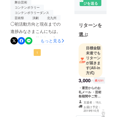
イン発表！！
舞台芸術
ジを送る
ました。ラストのお祭りは
コンテンポラリー
コンテンポラリーダンス
お陰様でとても素敵なもの
芸術祭
演劇
北九州
になりました。天候にも恵
◯初活動方向と現在までの
リターンを
まれ野外での上演も太めパ
進捗みなさまこんにちは。
選ぶ
フォーマンスを除く商店街
枝光まちなか芸術祭の実行
もっと見る
上演カンパニーは無事に公
委員長、鄭（ちょん）と申
目標金額
演を行うことができまし
します。約一ヶ月という短
未達でも
1
た。全ての公演において満
リターン
いプロジェクト期間です
が届きま
員御礼でした。大打ち上げ
が、約10日間で27名の方よ
す
(All-in
では笑いあり涙ありの締め
方式)
り211,000円のご支援をいた
くくりを迎えることがで
3,000
円
残り31
だいております！！誰も支
き、参加団体と観客そして
・運営からのお
援してくれなかったらどう
礼メール ・芸術
街が溶け込んだ世界で一番
祭期間中ご芳名
しよう・・・と不安な気持
貼り出し ※支援
素敵なフェスティバルに
支援者：19人
ちもありましたがご支援の
時、必ず備考欄
お届け予定：
なったと思います。それも
にご芳名希望の
こ
2019年10月
おかげ様でそんな不安も
の
お名前をご記入
リ
全てご支援いただいた全て
タ