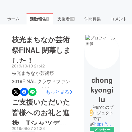
ホーム
支援者
仲間募集
コメント
活動報告
69
2
枝光まちなか芸術
祭FINAL 閉幕しま
した！
2019/10/19 21:42
枝光まちなか芸術祭
chong
2019FINAL クラウドファン
kyongi
ディングにご支援いただい
もっと見る
た皆様お世話になっており
lu
ご支援いただいた
ます。枝光まちなか芸術祭
初めてのプ
皆様へのお礼と進
ロジェクト
の鄭です。お陰様で枝光ま
です
捗、Tシャツデザ
ちなか芸術祭2019FINAL無
https://machinakaart.jimdo.com
2019/09/27 21:23
メッセー
事に幕を下ろすことができ