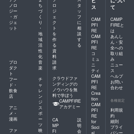
ビ
につい
ノロ
ち
ロ
タ
ス
て
ジー
づ
ジ
ッ
・ガ
く
ェ
フ
CAM
CAMP
ジェ
り
ク
に
PFI
FIREと
ット
・
ト
相
RE
は
地
を
談
CAM
あんし
域
作
す
PFI
ん・安
活
る
る
RE
全への
性
資
コ
取り組
化
料
ミュ
み
プロ
音
請
ニ
ニュー
ダク
楽
求
ティ
ス
ト
CAM
ヘルプ
クラウドファ
フー
チ
PFI
お問い
ンディングの
ド・
ャ
RE
合わせ
ノウハウを無
飲食
レ
Crea
料で学ぼう
店
ン
tion
各種規定
CAMPFIRE
ジ
CAM
アカデミー
アニ
ス
利用規
PFI
メ・
ポ
約
RE
漫画
ー
CA
説
細則
for
ツ
MP
明
プライ
Soci
ファ
映
FI
会
バシー
al