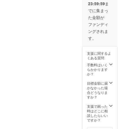
ださい ※胴上げ
申し上げておりますよう、
23:59:59
ま
の日時・場所は
今回で泣いても笑っても最
以下です 時間：
でに集まっ
2019年10月14
た金額が
後・・！沢山の暖かいご支
日20：00 場所：
枝光本町商店街
ファンディ
援をいただいております
アイアンシア
ングされま
ター（福岡県北
が、もう一歩頑張りたいと
九州市八幡東区
す。
思っております。少人数で
枝光本町８−２
６）
運営しており何かとご面倒
支援に関するよ
をおかけすることがあると
くある質問
手数料はいく
思いますが、最高のお祭り
らかかります
にいたします。引き続きの
か？
皆様のご支援と応援をいた
目標金額に届
かなかった場
だけますと幸いです。枝光
合どうなりま
すか？
まちなか芸術祭鄭慶一
支援で困った
時はどこに相
談したらいい
ですか？