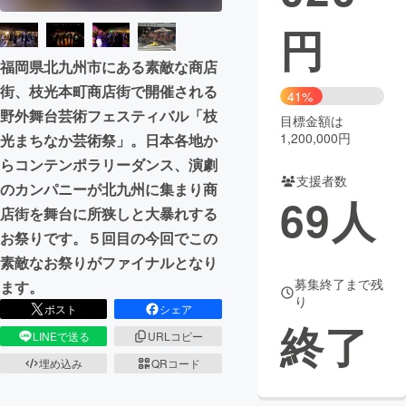
円
まちづくり・地域活性化
福岡県北九州市にある素敵な商店
街、枝光本町商店街で開催される
CAMPFIRE for Social Good
CAMPFIRE Creation
41%
野外舞台芸術フェスティバル「枝
CAMPFIREふるさと納税
machi-ya
コミュニティ
目標金額は
1,200,000円
光まちなか芸術祭」。日本各地か
らコンテンポラリーダンス、演劇
支援者数
のカンパニーが北九州に集まり商
69
人
店街を舞台に所狭しと大暴れする
お祭りです。５回目の今回でこの
素敵なお祭りがファイナルとなり
募集終了まで残
ます。
り
ポスト
シェア
終了
LINEで送る
URLコピー
埋め込み
QRコード