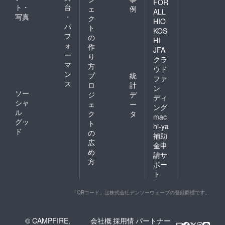
FOR
ト・
台
ェ
例
ALL
写真
・
ク
HIO
パ
ト
KOS
フ
の
HI
ォ
作
JFA
ー
り
クラ
マ
方
ウド
ン
プ
統
ファ
ス
ロ
計
ン
ソー
ジ
デ
ディ
シャ
ェ
ー
ング
ル
ク
タ
mac
グッ
ト
hi-ya
ド
の
補助
広
金申
め
請サ
方
ポー
ト
「QRコード」は株式会社デンソーウェーブの登録商標です。
© CAMPFIRE,
会社概
採用情
パートナー