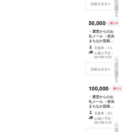
ー
一杯素敵なお祭りにして幕
ン
ご芳名張り出し
詳細を見る
ださい
を
からこそです。これからも
選
※支援時、必ず備
をおろさねばという思いを
択
す
考欄にご芳名希
その繋がりを大切に、また
る
望のお名前をご
強く感じでおります。◯そ
50,000
記入ください。
面白くも貴重な時間を作り
円
残り9
して！オリジナルTシャツの
※招待券は来場し
出せるよう力を尽くしてい
・運営からのお
た支援者の方に
デザインが決定！皆様への
礼メール ・枝光
直接お渡しいた
こうと強く思っています。
まちなか芸術祭
します、当日受
リターンにも含まれており
全作品招待券提
付にてお名前を
リターンの返送に関して、
支援者：1人
供（全日程使用
お伝えください
ますオリジナルTシャツのデ
お届け予定：
可） ・芸術祭オ
急ぎ準備しております。今
こ
2019年10月
ザインが出来上がりまし
の
リジナルTシャツ
リ
しばらくお待ちください。
タ
・芸術祭期間中
ー
た！！！デザインは今回の
ン
ご芳名張り出し
詳細を見る
を
皆様のこれからの人生が豊
選
※支援時、必ず備
リーフレットのメインビ
択
す
考欄にご希望の
かなものでありますよう、
る
お名前をご記入
ジュアルをどどんと中央に
100,000
ください。 ※招
また文化・芸術がこれから
円
残り5
据えました。Tシャツ、リー
待券は来場した
・運営からのお
も永劫僕たちの生活の側に
支援者の方に直
フレットのデザインは、参
礼メール ・枝光
接お渡しいたし
あるよう祈りながら、お礼
まちなか芸術祭
ます、当日受付
加団体である6-dim+（ロク
全作品招待券提
にてお名前をお
支援者：0人
のご挨拶とさせていただき
供（全日程使用
伝えください
ディム）の共同主宰カタヨ
お届け予定：
可） ・芸術祭オ
ます。枝光まちなか芸術
こ
2019年10月
の
リジナルTシャツ
セヒロシさんです。この写
リ
タ
＋芸術祭期間中
祭 プロデューサー鄭慶一
ー