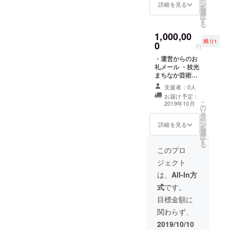
真はこれまでの芸術祭で印
ン
ご芳名張り出し
詳細を見る
を
選
・枝光本町商店
択
象的だった写真を重ねたも
す
街アイアンシア
る
ター3日間利用権
のです。これまで芸術祭に
1,000,00
提供（2019年度
残り1
0
内のみ有効） ※
いらっしゃった方々には懐
円
支援時、必ず備
・運営からのお
かしいものに、そして初め
考欄にご芳名希
礼メール ・枝光
望のお名前をご
ていらっしゃる方々にはこ
まちなか芸術祭
記入ください。
全作品招待券提
※招待券は来場し
支援者：0人
れまでの雰囲気を感じ取っ
供（全日程使用
た支援者の方に
お届け予定：
可） ・芸術祭オ
直接お渡しいた
ていただけるものになって
こ
2019年10月
の
リジナルTシャツ
します、当日受
リ
タ
＋芸術祭期間中
います。それとこのTシャツ
付にてお名前を
ー
ン
ご芳名張り出し
詳細を見る
お伝えください
を
にはちょっとした秘密が隠
選
・参加アーティ
択
す
ストによる胴上
る
されております・・・・。
げ ※支援時、必
このプロ
ず備考欄にご芳
実際に手にとっていただけ
ジェクト
名希望のお名前
をご記入くださ
は、
All-In方
ますとそれがわかると思い
い。 ※招待券は
式
です。
ます。どうぞお楽しみにお
来場した支援者
の方に直接お渡
目標金額に
待ちください！◯泣いても
しいたします、
関わらず、
当日受付にてお
笑っても最後！！なんども
名前をお伝えく
2019/10/10