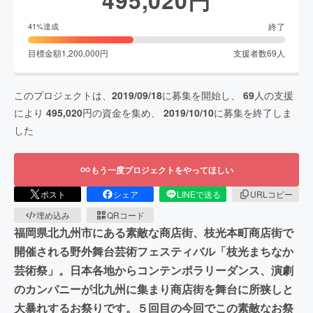
終了
41
%達成
目標金額
1,200,000
円
支援者数
69
人
このプロジェクトは、
2019/09/18
に募集を開始し、
69
人の支援
により
495,020
円の資金を集め、
2019/10/10
に募集を終了しま
した
もう一度プロジェクトをやってほしい
ポスト
シェア
LINEで送る
URLコピー
埋め込み
QRコード
福岡県北九州市にある素敵な商店街、枝光本町商店街で
開催される野外舞台芸術フェスティバル「枝光まちなか
芸術祭」。日本各地からコンテンポラリーダンス、演劇
のカンパニーが北九州に集まり商店街を舞台に所狭しと
大暴れするお祭りです。５回目の今回でこの素敵なお祭