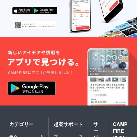
カテゴリー
起案サポート
サ
CAMP
ー
FIRE
テク
ま
プ
ス