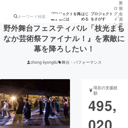
新
ロ
規
グ
会
プロジェクトを掲
はじ
プロジェクト
/
載するには
める
をさがす
イ
員
ン
登
野外舞台フェスティバル「枝光まち
録
なか芸術祭ファイナル！』を素敵に
幕を降ろしたい！
人気のプロ
注目のリ
注目の新着プロ
募集終了が近いプ
もうすぐ公開
ジェクト
ターン
ジェクト
ロジェクト
されます
chong kyongilu
舞台・パフォーマンス
アート・写真
音楽
現在の支援総
テクノロジー・ガジェット
ゲーム・サ
額
495,
映像・映画
書籍・雑誌
020
ビジネス・起業
チャレンジ