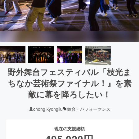
野外舞台フェスティバル「枝光ま
ちなか芸術祭ファイナル！』を素
敵に幕を降ろしたい！
chong kyongilu
舞台・パフォーマンス
現在の支援総額
495,020
円