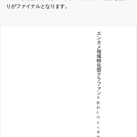
りがファイナルとなります。
エ
ン
タ
メ
領
域
特
化
型
ク
ラ
フ
ァ
ン
手
数
料
0
円
か
ら
実
施