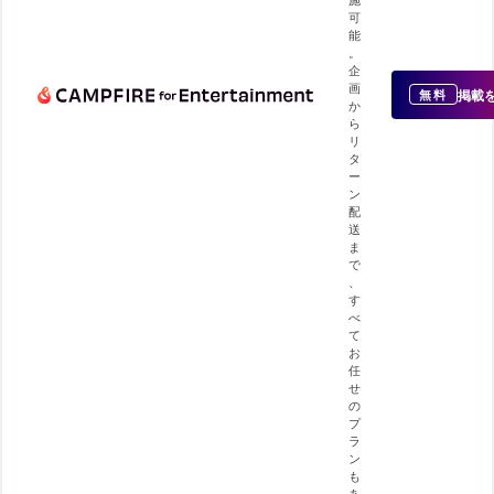
可
能
。
企
画
掲載
無料
か
ら
リ
タ
ー
ン
配
送
ま
で
、
す
べ
て
お
任
せ
の
プ
ラ
ン
も
あ