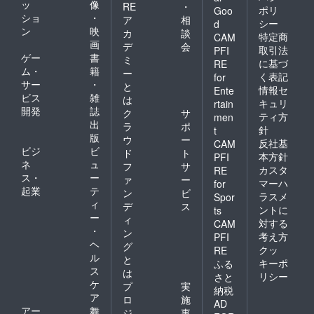
ッ
像
RE
・
ポリ
Goo
ショ
・
ア
相
シー
d
ン
映
カ
談
特定商
CAM
画
デ
会
取引法
PFI
ゲー
書
ミ
に基づ
RE
ム・
籍
ー
く表記
for
サー
・
と
情報セ
Ente
ビス
雑
は
キュリ
rtain
開発
誌
ク
サ
ティ方
men
出
ラ
ポ
針
t
版
ウ
ー
反社基
CAM
ビジ
ビ
ド
ト
本方針
PFI
ネ
ュ
フ
サ
カスタ
RE
ス・
ー
ァ
ー
マーハ
for
起業
テ
ン
ビ
ラスメ
Spor
ィ
デ
ス
ントに
ts
ー
ィ
対する
CAM
・
ン
考え方
PFI
ヘ
グ
クッ
RE
ル
と
キーポ
ふる
ス
は
リシー
さと
ケ
プ
実
納税
ア
ロ
施
AD
アー
舞
ジ
事