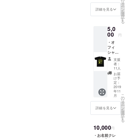
リ
タ
収録したDVD。
ー
ン
DVDは後日、送
詳細を見る
を
選
付いたします。
択
す
ショーの様子
る
は、伊豆密着の
5,0
ケーブルテレビ
00
放送局「IKC」
円
が撮影・編集し
・オ
ます。 ※支援
フィ
時、必ず備考欄
シャル
にご希望のお名
スタッ
前をご記入くだ
支援
フTシャ
さい。
者：
ツ 「熱
11人
海コレ
お届
クショ
け予
ン」の
定：
スタッ
2019
年11
フ用に
こ
月
作成す
の
リ
るオ
タ
ー
フィ
ン
詳細を見る
を
シャル
選
択
スタッ
す
る
フTシャ
10,000
ツをご
円
提供し
・お名前クレ
ます。