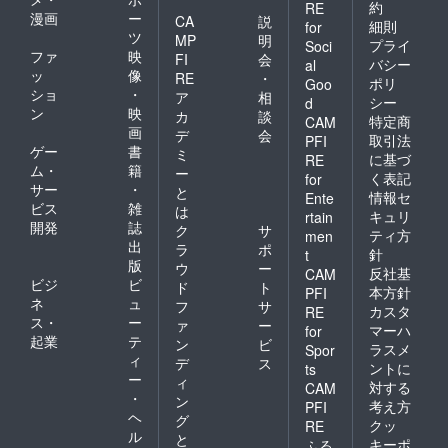
約
RE
漫画
ー
CA
説
細則
for
ツ
MP
明
プライ
Soci
ファ
映
FI
会
バシー
al
ッ
像
RE
・
ポリ
Goo
ショ
・
ア
相
シー
d
ン
映
カ
談
特定商
CAM
画
デ
会
取引法
PFI
ゲー
書
ミ
に基づ
RE
ム・
籍
ー
く表記
for
サー
・
と
情報セ
Ente
ビス
雑
は
キュリ
rtain
開発
誌
ク
サ
ティ方
men
出
ラ
ポ
針
t
版
ウ
ー
反社基
CAM
ビジ
ビ
ド
ト
本方針
PFI
ネ
ュ
フ
サ
カスタ
RE
ス・
ー
ァ
ー
マーハ
for
起業
テ
ン
ビ
ラスメ
Spor
ィ
デ
ス
ントに
ts
ー
ィ
対する
CAM
・
ン
考え方
PFI
ヘ
グ
クッ
RE
ル
と
キーポ
ふる