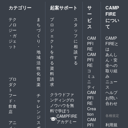
カテゴリー
起案サポート
サ
CAMP
ー
FIRE
テク
ま
プ
ス
ビ
につい
ノロ
ち
ロ
タ
ス
て
ジー
づ
ジ
ッ
・ガ
く
ェ
フ
CAM
CAMP
ジェ
り
ク
に
PFI
FIREと
ット
・
ト
相
RE
は
地
を
談
CAM
あんし
域
作
す
PFI
ん・安
活
る
る
RE
全への
性
資
コ
取り組
化
料
ミュ
み
プロ
音
請
ニ
ニュー
ダク
楽
求
ティ
ス
ト
CAM
ヘルプ
クラウドファ
フー
チ
PFI
お問い
ンディングの
ド・
ャ
RE
合わせ
ノウハウを無
飲食
レ
Crea
料で学ぼう
店
ン
tion
各種規定
CAMPFIRE
ジ
CAM
アカデミー
アニ
ス
利用規
PFI
メ・
ポ