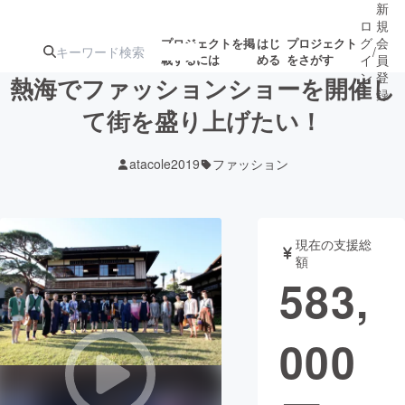
新
ロ
規
グ
会
プロジェクトを掲
はじ
プロジェクト
/
載するには
める
をさがす
イ
員
ン
登
熱海でファッションショーを開催し
録
て街を盛り上げたい！
人気のプロ
注目のリ
注目の新着プロ
募集終了が近いプ
もうすぐ公開
atacole2019
ファッション
ジェクト
ターン
ジェクト
ロジェクト
されます
アート・写真
音楽
現在の支援総
額
583,
テクノロジー・ガジェット
ゲーム・サ
000
映像・映画
書籍・雑誌
ビジネス・起業
チャレンジ