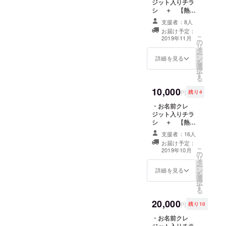
ジット入りチラ
※チラシ
シ ＋ 【熱海
へのお
コレクション】
名前の
支援者：8人
DVD ＋ オ
掲載は
お届け予定：
フィシャルス
ありま
こ
2019年11月
の
タッフTシャツ
せん
リ
タ
「熱海コレク
ー
ン
ション」のス
詳細を見る
を
選
タッフ用に作成
択
す
するオフィシャ
る
ルスタッフTシャ
10,000
ツをご提供しま
円
残り4
す。 ※支援時、
・お名前クレ
必ず備考欄にご
ジット入りチラ
希望のお名前を
シ ＋ 【熱海
ご記入くださ
コレクション】
い。
支援者：16人
DVD ＋ 最前
お届け予定：
列席での観覧権
こ
2019年10月
の
ファッション
リ
タ
ショー会場の特
ー
ン
設最前列席で
詳細を見る
を
選
ショーをご覧い
択
す
ただけます。 ※
る
ご来場いただけ
20,000
る方限定のリ
円
残り10
ターンです ※支
・お名前クレ
援時、必ず備考
ジット入りチラ