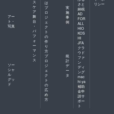
ス
は
リシー
さと
ケ
プ
実
納税
ア
ロ
施
AD
アー
舞
ジ
事
FOR
ト・
台
ェ
例
ALL
写真
・
ク
HIO
パ
ト
KOS
フ
の
HI
ォ
作
JFA
ー
り
クラ
マ
方
ウド
ン
プ
統
ファ
ス
ロ
計
ン
ソー
ジ
デ
ディ
シャ
ェ
ー
ング
ル
ク
タ
mac
グッ
ト
hi-ya
ド
の
補助
広
金申
め
請サ
方
ポー
ト