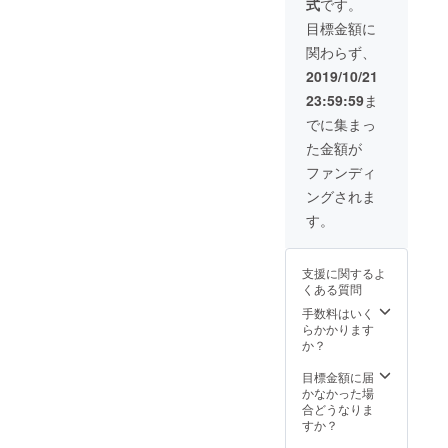
式
です。
方限定のリター
ンです ※DVD、T
目標金額に
シャツ、デザイ
関わらず、
ン原画の送付は
11月になります
2019/10/21
※デザイン原画の
23:59:59
ま
内容は選べませ
んのでご了承く
でに集まっ
ださい ※支援
た金額が
時、必ず備考欄
にご希望のお名
ファンディ
前をご記入くだ
ングされま
さい
す。
支援に関するよ
くある質問
手数料はいく
らかかります
か？
目標金額に届
かなかった場
合どうなりま
すか？