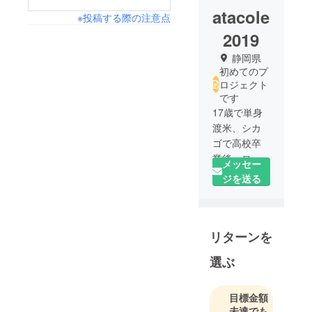
atacole
※投稿する際の注意点
2019
静岡県
初めてのプ
ロジェクト
です
17歳で単身
渡米、シカ
ゴで高校卒
業後、ロサ
メッセー
ンゼルスの
ジを送る
美大にて
ファッショ
ンを専攻。
リターンを
卒業後ベル
ギーのアン
選ぶ
トワープへ
ベルンハル
ト ウィルヘ
目標金額
未達でも
ルムに師