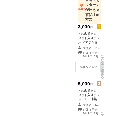
リターン
事、スペイ
が届きま
ン、バルセ
す
(All-in
ロナで革工
方式)
房勤務、帰
3,000
円
国後、手仕
・お名前クレ
事と素材に
ジット入りチラ
こだわった
シ ファッション
ものづくり
ショーの当日に
支援者：21人
観客に配布され
のブランド
お届け予定：
るチラシにご支
こ
2019年10月
エタブルを
の
援者のお名前を
リ
熱海でス
タ
掲載します。 掲
ー
ン
載したチラシは
詳細を見る
タート。熱
を
選
後日送付いたし
択
海在住歴12
す
ます。 ※支援
る
時、必ず備考欄
年。5人家
5,000
にご希望のお名
円
族。
前をご記入くだ
・お名前クレ
さい。
ジット入りチラ
シ ＋ 【熱海
コレクション】
支援者：14人
DVD 当日の
お届け予定：
ファッション
こ
2019年12月
の
ショーの様子を