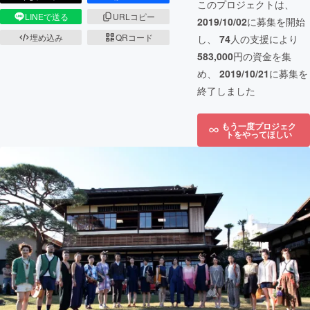
このプロジェクトは、
LINEで送る
URLコピー
2019/10/02
に募集を開始
埋め込み
QRコード
し、
74
人の支援により
583,000
円の資金を集
め、
2019/10/21
に募集を
終了しました
もう一度プロジェク
トをやってほしい