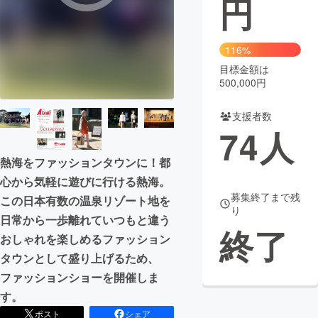
円
まちづくり・地域活性化
116%
目標金額は
CAMPFIRE for Social Good
CAMPFIRE Creation
500,000円
CAMPFIREふるさと納税
machi-ya
コミュニティ
支援者数
74
人
熱海をファッションタウンに！都
心から気軽に遊びに行ける熱海。
募集終了まで残
この日本有数の温泉リゾート地を
り
日常から一歩離れていつもと違う
終了
おしゃれを楽しめるファッション
タウンとして盛り上げるため、
ファッションショーを開催しま
す。
ポスト
シェア