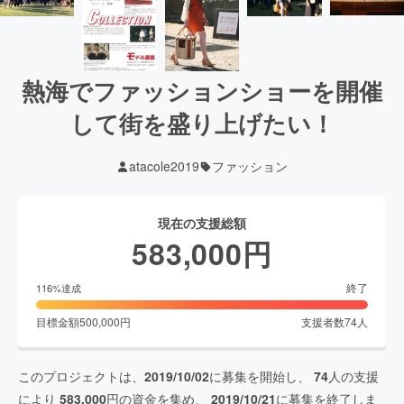
熱海でファッションショーを開催
して街を盛り上げたい！
atacole2019
ファッション
現在の支援総額
583,000
円
終了
116
%達成
目標金額
500,000
円
支援者数
74
人
このプロジェクトは、
2019/10/02
に募集を開始し、
74
人の支援
により
583,000
円の資金を集め、
2019/10/21
に募集を終了しま