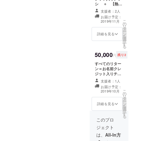
シ ＋ 【熱海
す。 日時・場所
コレクション】
は未定ですが、
支援者：2人
DVD ＋ オ
決まり次第、お
お届け予定：
フィシャルス
知らせいたしま
こ
2019年11月
の
タッフTシャツ
す。 ※ご来場い
リ
タ
＋ Eatable of
ただける方限定
ー
ン
Many Orders デ
詳細を見る
のリターンです
を
選
ザイン原画
※DVD、Tシャツ
択
す
Eatable of Many
の送付は11月に
る
Orders のデザイ
なります ※支援
50,000
ナー、新居幸
時、必ず備考欄
円
残り2
治・洋子による
にご希望のお名
すべてのリター
貴重なデザイン
前をご記入くだ
ン＝お名前クレ
原画をお送りし
さい
ジット入りチラ
ます。 ※デザイ
シ ＋ 【熱海
ン原画の内容は
支援者：1人
コレクション】
選べませんので
お届け予定：
DVD ＋ オ
ご了承くださ
こ
2019年10月
の
フィシャルス
い ※支援時、
リ
タ
タッフTシャツ
必ず備考欄にご
ー
ン
＋ 最前列席で
詳細を見る
希望のお名前を
を
選
の観覧権 ＋
ご記入ください
択
す
打ち上げパー
る
ティー参加権
このプロ
＋ Eatable of
ジェクト
Many Orders デ
ザイン原画 ※ご
は、
All-In方
来場いただける