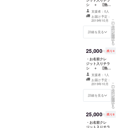
欄にご希望のお
シ ＋ 【熱海
名前をご記入く
コレクション】
ださい ※DVDの
支援者：0人
DVD ＋ 最前
送付は11月にな
お届け予定：
列席での観覧権
ります
こ
2019年10月
の
＋ オフィシャ
リ
タ
ルスタッフTシャ
ー
ン
ツ ファッショ
詳細を見る
を
選
ンショー会場の
択
す
特設最前列席で
る
ショーをご覧い
25,000
ただけます。 ※
円
残り4
ご来場いただけ
・お名前クレ
る方限定のリ
ジット入りチラ
ターンです
シ ＋ 【熱海
※DVD、Tシャツ
コレクション】
の送付は11月に
支援者：1人
DVD ＋ オフィ
なります ※支援
お届け予定：
シャルスタッフT
時、必ず備考欄
こ
2019年10月
の
シャツ ＋ 最
にご希望のお名
リ
タ
前列席での観覧
前をご記入くだ
ー
ン
権 ＋ 打ち上
詳細を見る
さい
を
選
げパーティー参
択
す
加権 ショー終了
る
後に開催するア
25,000
フターパー
円
残り8
ティーへの参加
・お名前クレ
権です。 飲食代
ジット入りチラ
は別途となりま