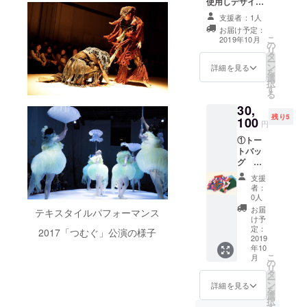
時のチ
使用しデザイン
ケット
した特別なバッ
支援者：1人
を選択
グです。 ②ミニ
お届け予定：
できま
巾着 ー 生地
こ
2019年10月
す。下
の
から作り上げた
リ
記から
タ
オリジナルのミ
ー
それぞ
ン
ニ巾着です。 ③
詳細を見る
を
れ選択
選
公演DMとパンフ
択
をお願
す
レット ④公演チ
る
いしま
ケット２
30,
す。
枚 ー お好き
残り5
100
１、
な日時のチケッ
円
11/2(土)
トを選択できま
①トー
第一
す。下記からそ
トバッ
公演
れぞれ選択をお
グ ー
10:45 -
願いします。
ロゴ
11:05
１、11/2(土)
支援
を使用
２、
第一公演
者：
しデザ
11/2(土)
0人
10:45 - 11:05
インし
第二
２、11/2(土)
お届
テキスタイルパフォーマンス
た特別
公演
け予
第二公演
なバッ
定：
11:45 -
2017「つむぐ」公演の様子
11:45 - 12:05
グで
2019
12:05
３、11/2(土)
年10
す。 ②
３、
第三公演
こ
月
ポー
の
11/2(土)
12:45 - 13:05
リ
チ ー
タ
第三
４、11/2(土)
ー
生地
ン
公演
詳細を見る
第四公演
を
から作
選
12:45 -
13:45 - 14:05
択
り上げ
す