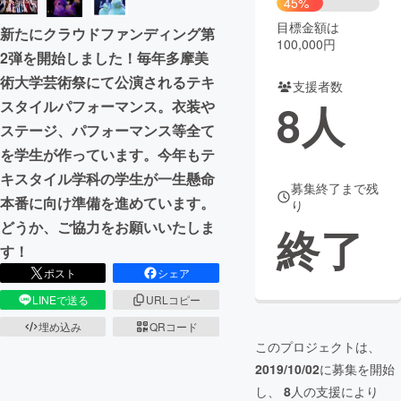
45%
目標金額は
新たにクラウドファンディング第
まちづくり・地域活性化
100,000円
2弾を開始しました！毎年多摩美
術大学芸術祭にて公演されるテキ
支援者数
CAMPFIRE for Social Good
CAMPFIRE Creation
8
人
スタイルパフォーマンス。衣装や
CAMPFIREふるさと納税
machi-ya
コミュニティ
ステージ、パフォーマンス等全て
を学生が作っています。今年もテ
キスタイル学科の学生が一生懸命
募集終了まで残
本番に向け準備を進めています。
り
どうか、ご協力をお願いいたしま
終了
す！
ポスト
シェア
LINEで送る
URLコピー
埋め込み
QRコード
このプロジェクトは、
2019/10/02
に募集を開始
し、
8
人の支援により