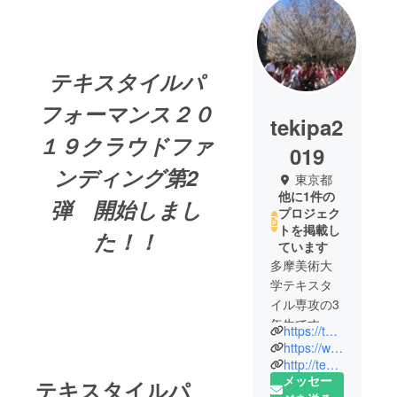
テキスタイルパ
フォーマンス２０
tekipa2
１９クラウドファ
019
ンディング第2
東京都
他に1件の
弾 開始しまし
プロジェク
トを掲載し
た！！
ています
多摩美術大
学テキスタ
イル専攻の3
年生です！
https://twitter.com/tekipa_2019
生徒数43人
https://www.instagram.com/textile_performance2019/
のうち30人
http://textileperformance.com
メッセー
が有志で集
テキスタイルパ