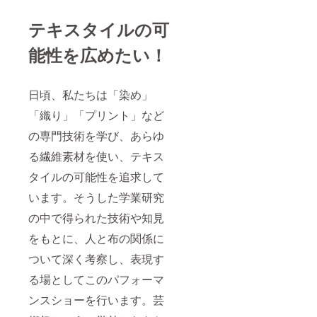
13:45 -
公演
14:05
13:45 -
１
テキスタイルの可
14:05
７、
１
11/4(月)
能性を広めたい！
１、
第五
11/3(日)
公演
第五
14:45 -
公演
15:05
日頃、私たちは「染め」
14:45 -
④パン
15:05
「織り」「プリント」など
フレッ
１
ト内記
２、
の専門技術を学び、あらゆ
名 ー
11/3(日)
お名
る繊維素材を使い、テキス
第六
前がパ
公演
ンフ
タイルの可能性を追求して
15:45 -
レット
16:05
に掲載
います。そうした学業研究
１
されま
３、
す。
の中で得られた技術や知見
11/4(月)
【備考
第一
をもとに、人と布の関係に
欄にご
公演
記入く
ついて深く考察し、表現す
10:45 -
ださ
11:05
い】 ・
る場としてこのパフォーマ
１
いずれ
４、
のプラ
ンスショーを行います。芸
11/4(月)
ンも郵
第二