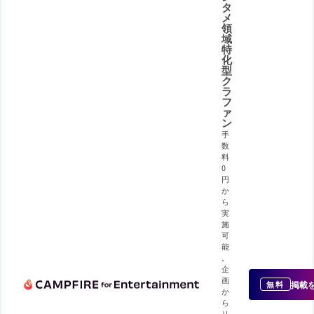
タ
メ
領
域
特
化
型
ク
ラ
フ
ァ
ン
手
数
料
0
円
か
ら
実
施
可
能
。
企
画
掲載
無料
か
ら
リ