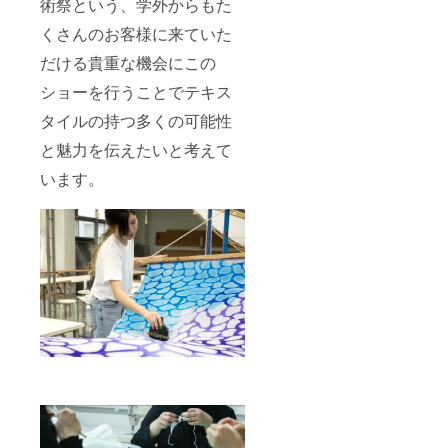
送で
術祭という、学外からもた
公演
す。 ・
11:45 -
くさんのお客様に来ていた
パンフ
12:05
レット
だける貴重な機会にこの
１
への掲
５、
載を希
ショーを行うことでテキス
11/4(月)
望され
第三
るお名
タイルの持つ多くの可能性
公演
前をご
12:45 -
記入く
と魅力を伝えたいと考えて
13:05
ださ
１
います。
い。ご
６、
記入が
11/4(月)
ない場
第四
合、本
公演
プロ
13:45 -
ジェク
14:05
トの支
１
援者名
７、
を記載
11/4(月)
させて
第五
いただ
公演
きま
14:45 -
す。 ・
15:05
パンフ
⑤パン
レット
フレッ
へのお
ト内記
名前掲
名 ー