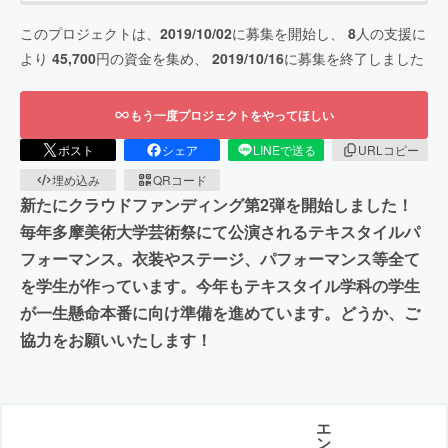
このプロジェクトは、
2019/10/02
に募集を開始し、
8
人の支援に
より
45,700
円の資金を集め、
2019/10/16
に募集を終了しました
もう一度プロジェクトをやってほしい
ポスト
シェア
LINEで送る
URLコピー
埋め込み
QRコード
新たにクラウドファンディング第2弾を開始しました！
毎年多摩美術大学芸術祭にて公演されるテキスタイルパ
フォーマンス。衣装やステージ、パフォーマンス等全て
を学生が作っています。今年もテキスタイル学科の学生
が一生懸命本番に向け準備を進めています。どうか、ご
協力をお願いいたします！
エ
ン