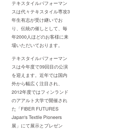
テキスタイルパフォーマン
ない場
合、本
スは代々テキスタイル専攻3
プロ
ジェク
年生有志が受け継いでお
トの支
援者名
り、伝統の催しとして、毎
を記載
年2000人ほどのお客様に来
させて
いただ
場いただいております。
きま
す。 ・
パンフ
テキスタイルパフォーマン
レット
へのお
スは今年度で39回目の公演
名前掲
載をご
を迎えます。近年では国内
希望さ
れない
外から幅広く注目され、
場合、
2012年度ではフィンランド
その旨
を備考
のアアルト大学で開催され
欄にご
記入い
た「FIBER FUTURES
ただき
ますよ
Japan's Textile Pioneers
うお願
いいた
展」にて展示とプレゼン
しま