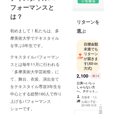
ジを送る
まり、中心
フォーマンスと
となってテ
キスタイル
は？
パフォーマ
リターンを
ンスを作り
上げていま
初めまして！私たちは、多
選ぶ
す。よろし
摩美術大学でテキスタイル
くお願いい
目標金額
を学ぶ3年生です。
たします！
未達でも
リターン
テキスタイルパフォーマン
が届きま
す
(All-in
スとは毎年11月に行われる
方式)
「多摩美術大学芸術祭」に
2,100
円
残り9
て、舞台、衣装、演出全て
公演へいらっ
をテキスタイル専攻3年生を
しゃらない方
へ、チケットな
中心とする総勢160人で作り
しのリターンで
支援者：1人
す。 ①トート
上げるパフォーマンス
お届け予定：
バッグ ー ロ
こ
2019年10月
の
ゴを使用しデザ
ショーです。
リ
タ
インした特別な
ー