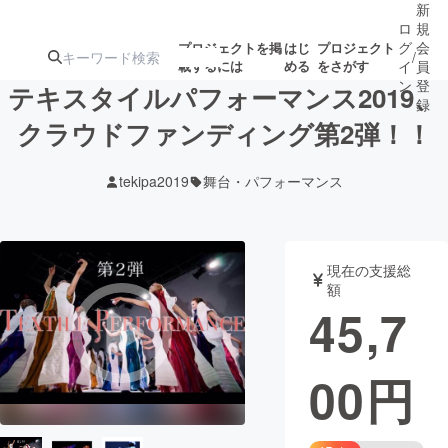
新
ロ
規
グ
会
プロジェクトを掲
はじ
プロジェクト
/
載するには
める
をさがす
イ
員
ン
登
テキスタイルパフォーマンス2019、
録
クラウドファンディング第2弾！！
人気のプロ
注目のリ
注目の新着プロ
募集終了が近いプ
もうすぐ公開
tekipa2019
舞台・パフォーマンス
ジェクト
ターン
ジェクト
ロジェクト
されます
アート・写真
音楽
現在の支援総
額
45,7
テクノロジー・ガジェット
ゲーム・サ
00
円
映像・映画
書籍・雑誌
ビジネス・起業
チャレンジ