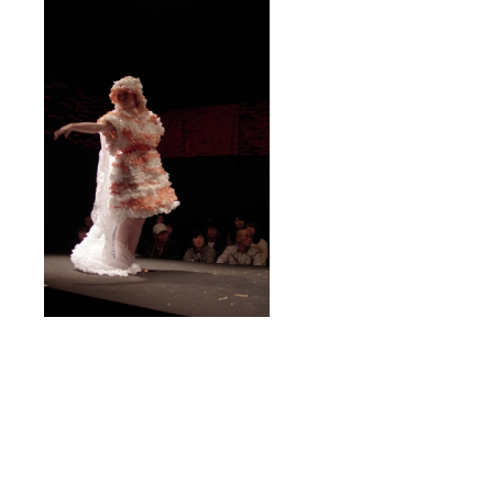
15:45 -
させていただき
６、
16:05
ます。 ・パンフ
11/2(土)
１
レットへのお名
第六
３、
前掲載をご希望
公演
11/4(月)
されない場合、
15:45 -
第一
その旨を備考欄
16:05
公演
にご記入いただ
７、
10:45 -
きますようお願
11/3(日)
11:05
いいたします。
第一
１
・チケットはご
公演
４、
希望の日付の番
10:45 -
11/4(月)
号をお書きくだ
11:05
第二
さい。
８、
公演
11/3(日)
11:45 -
第二
12:05
公演
１
11:45 -
５、
12:05
11/4(月)
９、
第三
11/3(日)
公演
第三
12:45 -
公演
13:05
12:45 -
１
13:05
６、
１
11/4(月)
０、
第四
11/3(日)
公演
第四