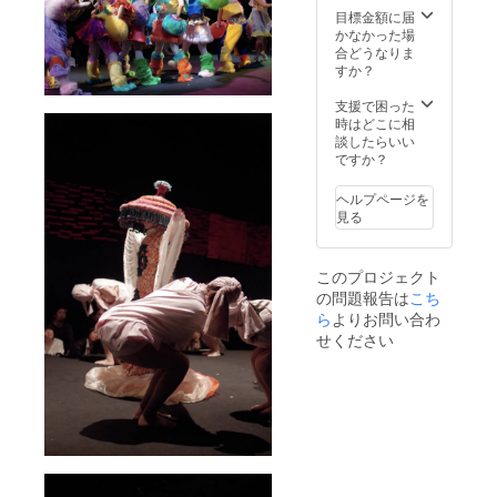
公演
11/4(月) 第二
第一
目標金額に届
11:45 -
公演 11:45 -
公演
かなかった場
12:05
12:05 １５、
10:45 -
合どうなりま
９、
11/4(月) 第三
11:05
すか？
11/3(日)
公演 12:45 -
２、
第三
13:05 １６、
11/2(土)
支援で困った
公演
11/4(月) 第四
第二
時はどこに相
12:45 -
公演 13:45 -
公演
談したらいい
13:05
14:05 １７、
11:45 -
ですか？
１
11/4(月) 第五
12:05
０、
公演 14:45 -
３、
11/3(日)
15:05 ⑤パンフ
ヘルプページを
11/2(土)
第四
レット内記
見る
第三
公演
名 ー お名前
公演
13:45 -
がパンフレット
12:45 -
14:05
に掲載されま
このプロジェクト
13:05
１
す。 【備考欄に
の問題報告は
こち
４、
１、
ご記入くださ
11/2(土)
ら
よりお問い合わ
11/3(日)
い】 ・いずれの
第四
第五
せください
プランも郵送で
公演
公演
す。 ・パンフ
13:45 -
14:45 -
レットへの掲載
14:05
15:05
を希望されるお
５、
１
名前をご記入く
11/2(土)
２、
ださい。ご記入
第五
11/3(日)
がない場合、本
公演
第六
プロジェクトの
14:45 -
公演
支援者名を記載
15:05