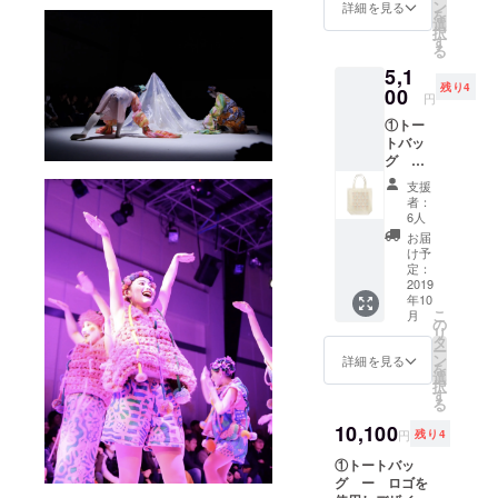
ン
バッグです。 ②
詳細を見る
を
選
公演DMとパンフ
択
す
レット ③パンフ
る
レット内記
5,1
名 ー お名前
残り4
00
がパンフレット
円
に掲載されま
①トー
す。 【備考欄に
トバッ
ご記入くださ
グ ー
い】 ・いずれの
ロゴ
プランも郵送で
支援
を使用
す。 ・パンフ
者：
しデザ
6人
レットへの掲載
インし
を希望されるお
お届
た特別
け予
名前をご記入く
なバッ
定：
ださい。ご記入
グで
2019
がない場合、本
年10
す。 ②
プロジェクトの
こ
月
公演DM
の
支援者名を記載
リ
とパン
タ
させていただき
ー
フレッ
ン
詳細を見る
ます。 ・パンフ
を
ト ③公
選
レットへのお名
択
演チ
す
前掲載をご希望
る
ケット
されない場合、
２
10,100
その旨を備考欄
円
残り4
枚 ー
にご記入いただ
お好
①トートバッ
きますようお願
きな日
グ ー ロゴを
いいたします。