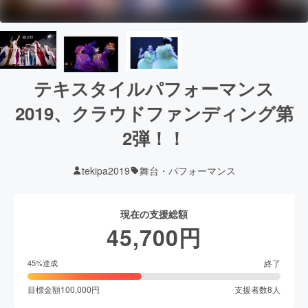
テキスタイルパフォーマンス
2019、クラウドファンディング第
2弾！！
tekipa2019
舞台・パフォーマンス
現在の支援総額
45,700
円
終了
45
%達成
目標金額
100,000
円
支援者数
8
人