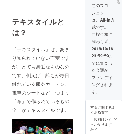
13:05
５、11/2(土)
る
たオリ
４、
このプロ
第五公演
ジナル
11/2(土)
14:45 - 15:05
ジェクト
のポー
第四
６、11/2(土)
チで
テキスタイルと
公演
は、
All-In方
第六公演
す。 ③
13:45 -
15:45 - 16:05
式
です。
公演DM
14:05
７、11/3(日)
は？
とパン
５、
目標金額に
第一公演
フレッ
11/2(土)
10:45 - 11:05
関わらず、
ト ④公
第五
８、11/3(日)
演チ
公演
2019/10/16
「テキスタイル」は、あま
第二公演
ケット
14:45 -
11:45 - 12:05
23:59:59
ま
２
り知られていない言葉です
15:05
９、11/3(日)
枚 ー
６、
でに集まっ
第三公演
が、とても身近なものなの
お好
11/2(土)
12:45 - 13:05
た金額が
きな日
第六
１０、
です。例えば、誰もが毎日
時のチ
公演
ファンディ
11/3(日) 第四
ケット
15:45 -
公演 13:45 -
触れている服やカーテン、
ングされま
を選択
16:05
14:05 １１、
できま
７、
す。
11/3(日) 第五
電車のシートなど、つまり
す。下
11/3(日)
公演 14:45 -
記から
「布」で作られているもの
第一
15:05 １２、
それぞ
公演
11/3(日) 第六
支援に関するよ
れ選択
全てがテキスタイルです。
10:45 -
公演 15:45 -
くある質問
をお願
11:05
16:05 １３、
いしま
手数料はいく
８、
11/4(月) 第一
す。
らかかります
11/3(日)
公演 10:45 -
１、
か？
第二
11:05 １４、
11/2(土)