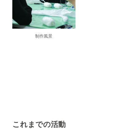
載をご
お名
希望さ
前がパ
れない
ンフ
場合、
レット
その旨
に掲載
を備考
されま
欄にご
す。
記入い
制作風景
【備考
ただき
欄にご
ますよ
記入く
うお願
ださ
いいた
い】 ・
しま
いずれ
す。 ・
のプラ
チケッ
ンも郵
トはご
送で
希望の
す。 ・
日付の
パンフ
番号を
レット
お書き
への掲
くださ
載を希
い。
望され
るお名
前をご
これまでの活動
記入く
ださ
い。ご
記入が