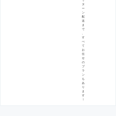
タ
ー
ン
配
送
ま
で
、
す
べ
て
お
任
せ
の
プ
ラ
ン
も
あ
り
ま
す
！